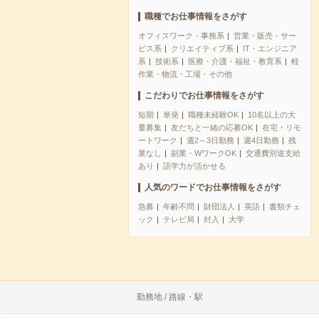
職種でお仕事情報をさがす
オフィスワーク・事務系
営業・販売・サー
ビス系
クリエイティブ系
IT・エンジニア
系
技術系
医療・介護・福祉・教育系
軽
作業・物流・工場・その他
こだわりでお仕事情報をさがす
短期
単発
職種未経験OK
10名以上の大
量募集
友だちと一緒の応募OK
在宅・リモ
ートワーク
週2～3日勤務
週4日勤務
残
業なし
副業・WワークOK
交通費別途支給
あり
語学力が活かせる
人気のワードでお仕事情報をさがす
急募
年齢不問
財団法人
英語
書類チェ
ック
テレビ局
封入
大学
勤務地 / 路線・駅