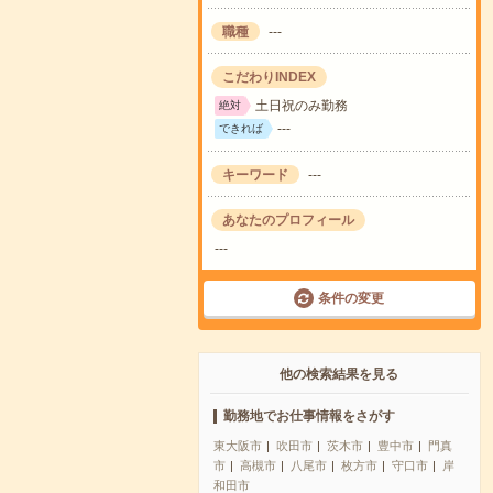
職種
---
こだわりINDEX
土日祝のみ勤務
絶対
---
できれば
キーワード
---
あなたのプロフィール
---
条件の変更
他の検索結果を見る
勤務地でお仕事情報をさがす
東大阪市
吹田市
茨木市
豊中市
門真
市
高槻市
八尾市
枚方市
守口市
岸
和田市