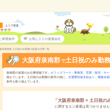
ヘル
エリア変更
た希望条件
お気に入りの派遣会社
阪府泉南郡 土日祝のみ勤務の派遣の仕事一覧
大阪府泉南郡
土日祝のみ勤
で
泉南郡の派遣のお仕事情報です。
オフィスワーク・事務系
、
営業・販売・サー
揃えています。土日祝のみ勤務の条件の他に、
交通費別途支給あり
、
職種未経
条件も取り揃えています。
「
大阪府泉南郡
×
土日祝の
に関するエン派遣は見つかりません