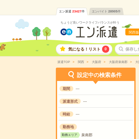
エン派遣
23427
件
エンバイト
28905
件
ちょうど良いワークライフバランスが叶う
関西版
気になる！リスト
0
保存し
派遣TOP
関西
大阪府
大阪府泉南郡
大
設定中の検索条件
期間
---
派遣形式
---
時給
---
勤務地
泉南郡
勤務エリア