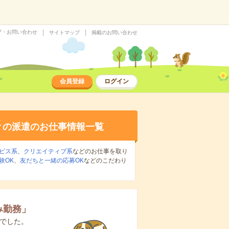
プ・お問い合わせ
サイトマップ
掲載のお問い合わせ
会員登録
ログイン
務
の派遣のお仕事情報一覧
ビス系
、
クリエイティブ系
などのお仕事を取り
験OK
、
友だちと一緒の応募OK
などのこだわり
み勤務
」
でした。