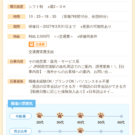
シフト制 ※週2～ＯＫ
曜日頻度
10：25～18：35 （実働7時間10分、休憩60分）
時間
研修日～2027年3月31日まで ※更新の可能性あり
期間
時給 2,000円 ＜+交通費＞ ※研修同条件
時給
交通費
交通費実費支給
その他営業・販売・サービス系
仕事内容
／ JR関西空港駅の改札周辺でのご案内、誘導業務！＼【仕
事内容】・海外からのお客様への案内、お問い合…
職種未経験OK / ブランクOK / パソコンスキル不要
応募資格
・英語の日常会話ができる方・中国語の日常会話ができる方
【勤務日数に応じた保険加入あり】※日本語はネイ…
職場の雰囲気
年齢層
20代
30代
40代
50代
60代
男女比率