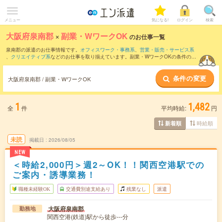
メニュー
気になる!
ログイン
検索
大阪府泉南郡
×
副業・WワークOK
のお仕事一覧
泉南郡の派遣のお仕事情報です。
オフィスワーク・事務系
、
営業・販売・サービス系
、
クリエイティブ系
などのお仕事を取り揃えています。副業・WワークOKの条件の他
に、
交通費別途支給あり
、
職種未経験OK
、
友だちと一緒の応募OK
などのこだわり条
件も取り揃えています。
条件の変更
大阪府泉南郡 / 副業・WワークOK
1
1,482
全
件
平均時給:
円
時給順
新着順
未読
掲載日
2026/08/05
NEW
＜時給2,000円＞週2～OK！！関西空港駅での
ご案内・誘導業務！
職種未経験OK
交通費別途支給あり
残業なし
派遣
大阪府泉南郡
勤務地
関西空港(鉄道)駅から徒歩---分