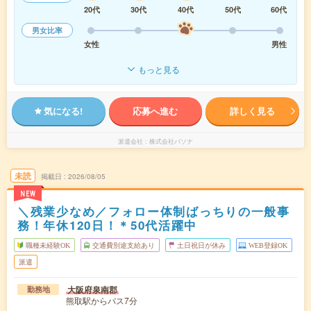
20代
30代
40代
50代
60代
男女比率
女性
男性
もっと見る
気になる!
応募へ進む
詳しく見る
派遣会社
株式会社パソナ
未読
掲載日
2026/08/05
NEW
＼残業少なめ／フォロー体制ばっちりの一般事
務！年休120日！＊50代活躍中
職種未経験OK
交通費別途支給あり
土日祝日が休み
WEB登録OK
派遣
大阪府泉南郡
勤務地
熊取駅からバス7分