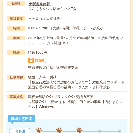
大阪府泉南郡
勤務地
りんくうタウン駅からバス7分
月～金（土日祝休み）
曜日頻度
9:00～17:00 （実働7時間）休憩60分 ※残業少
時間
2026年9月上旬～最長6ヶ月の派遣期間後、直接雇用予定で
期間
す。 #9月～開始OK！
時給1500円
時給
交通費
交通費規定に基づき交通費支給
総務・人事・労務
仕事内容
【独立行政法人での総務のお仕事です】総務業務のサポート
施設管理や物品管理の補助データ入力・資料作成各…
職種未経験OK / ブランクOK / 英語力不要
応募資格
未経験OK！【活かせるご経験】何らかの事務【活かせるス
キル】Windows
職場の雰囲気
年齢層