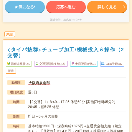
気になる!
応募へ進む
詳しく見る
派遣会社
株式会社パソナ
未読
<タイパ抜群>チューブ加工/機械投入＆操作（2
交替）
職種未経験OK
交通費別途支給あり
土日祝日が休み
WEB登録OK
派遣
大阪府泉南郡
勤務地
週5日
曜日頻度
【2交替】1）8:40～17:25 休憩60分 [実働]7時間45分2）
時間
20:45～翌5:25 休憩…
即日～6ヶ月の短期
期間
基本時給1500円・深夜時給1875円 ※交通費全額支給（規定
時給
あり） 【月収例】31.4万円（20日勤務＋残業20h＋深夜60h