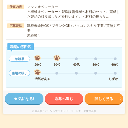
マシンオペレーター
仕事内容
＊機械オペレーター・製造設備機械へ材料のセット、完成し
た製品の取り出しなどを行います。・材料の投入な…
職種未経験OK / ブランクOK / パソコンスキル不要 / 英語力不
応募資格
要
未経験可
職場の雰囲気
年齢層
20代
30代
40代
50代
60代
職場の様子
活気がある
しずか
気になる!
応募へ進む
詳しく見る
派遣会社
パーソルファクトリーパートナーズ株式会社