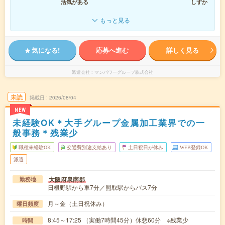
活気がある
しずか
もっと見る
気になる!
応募へ進む
詳しく見る
派遣会社
マンパワーグループ株式会社
未読
掲載日
2026/08/04
NEW
未経験OK＊大手グループ金属加工業界での一
般事務＊残業少
職種未経験OK
交通費別途支給あり
土日祝日が休み
WEB登録OK
派遣
大阪府泉南郡
勤務地
日根野駅から車7分／熊取駅からバス7分
月～金（土日祝休み）
曜日頻度
8:45～17:25 （実働7時間45分）休憩60分 ※残業少
時間