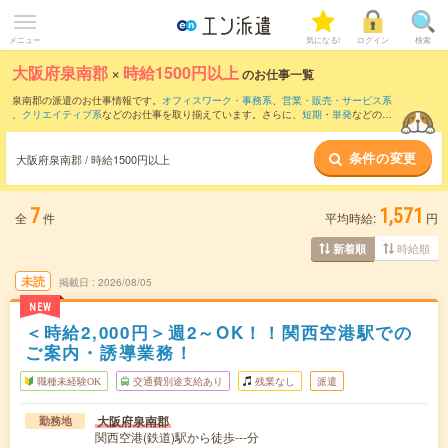
メニュー
気になる!
ログイン
検索
大阪府泉南郡
×
時給1500円以上
のお仕事一覧
泉南郡の派遣のお仕事情報です。
オフィスワーク・事務系
、
営業・販売・サービス系
、
クリエイティブ系
などのお仕事を取り揃えています。さらに、
短期
・
単発
などの期
間や、
職種未経験OK
などのこだわり条件で絞り込んでいただけます。
条件の変更
大阪府泉南郡 / 時給1500円以上
7
1,571
全
件
平均時給:
円
時給順
新着順
未読
掲載日
2026/08/05
NEW
＜時給2,000円＞週2～OK！！関西空港駅での
ご案内・誘導業務！
職種未経験OK
交通費別途支給あり
残業なし
派遣
大阪府泉南郡
勤務地
関西空港(鉄道)駅から徒歩---分