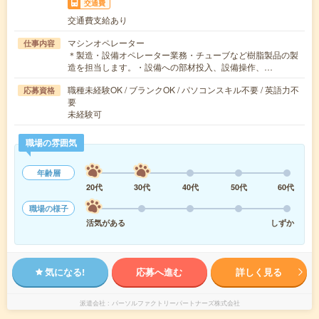
交通費
交通費支給あり
マシンオペレーター
仕事内容
＊製造・設備オペレーター業務・チューブなど樹脂製品の製
造を担当します。・設備への部材投入、設備操作、…
職種未経験OK / ブランクOK / パソコンスキル不要 / 英語力不
応募資格
要
未経験可
職場の雰囲気
年齢層
20代
30代
40代
50代
60代
職場の様子
活気がある
しずか
気になる!
応募へ進む
詳しく見る
派遣会社
パーソルファクトリーパートナーズ株式会社