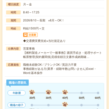
月～金
曜日頻度
8:40～17:25
時間
2026/8/10～長期 ※8月～OK！
期間
時給1500円＋交
時給
交通費
◆交通費実費支給※当社規定あり
営業事務
仕事内容
【燃料製造メーカーで一般事務】購買手続き・処理サポート
帳票整理(契約書関係)見積依頼注文書作成納期確…
職種未経験OK / ブランクOK / 英語力不要
応募資格
事務経験がある方(業界・経験年数は問いません)Excel・
Word:基本操作
職場の雰囲気
年齢層
20代
30代
40代
50代
60代
職場の様子