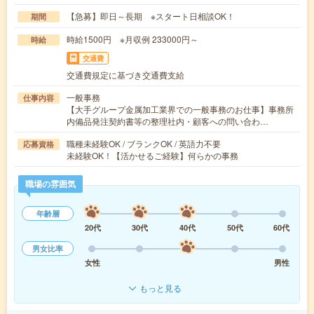
【急募】即日～長期 ※スタート日相談OK！
期間
時給1500円 ※月収例 233000円～
時給
交通費
交通費規定に基づき交通費支給
一般事務
仕事内容
【大手グループ金属加工業界での一般事務のお仕事】事務所
内備品発注契約書等の整理社内・顧客への問い合わ…
職種未経験OK / ブランクOK / 英語力不要
応募資格
未経験OK！【活かせるご経験】何らかの事務
職場の雰囲気
年齢層
20代
30代
40代
50代
60代
男女比率
女性
男性
もっと見る