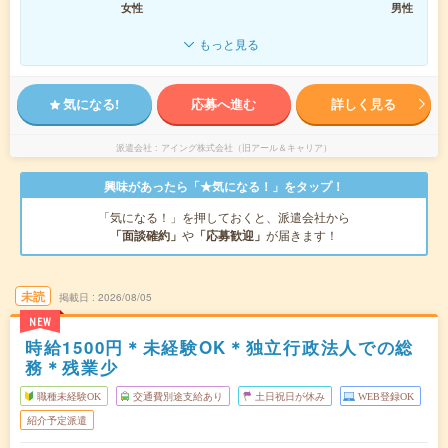
女性
男性
もっと見る
気になる!
応募へ進む
詳しく見る
派遣会社
アイング株式会社（旧アール＆キャリア）
興味があったら「★気になる！」をタップ！
「気になる！」を押しておくと、派遣会社から
「面談確約」
や
「応募歓迎」
が届きます！
未読
掲載日
2026/08/05
NEW
時給1500円＊未経験OK＊独立行政法人での総
務＊残業少
職種未経験OK
交通費別途支給あり
土日祝日が休み
WEB登録OK
紹介予定派遣