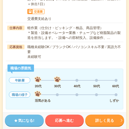
＋休出1日）
交通費
交通費支給あり
軽作業（仕分け・ピッキング・検品、商品管理）
仕事内容
＊製造・設備オペレーター業務・チューブなど樹脂製品の製
造を担当します。・設備への部材投入、設備操作、…
職種未経験OK / ブランクOK / パソコンスキル不要 / 英語力不
応募資格
要
未経験可
職場の雰囲気
年齢層
20代
30代
40代
50代
60代
職場の様子
活気がある
しずか
気になる!
応募へ進む
詳しく見る