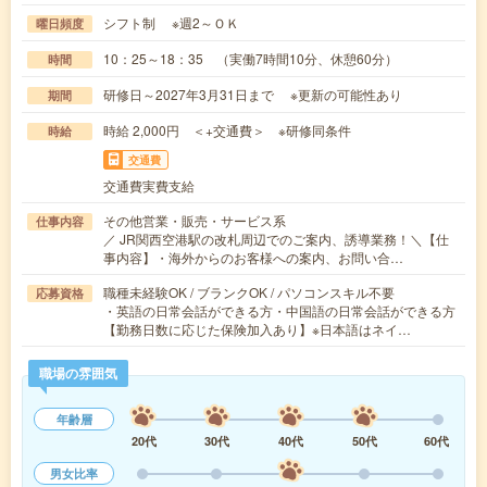
シフト制 ※週2～ＯＫ
曜日頻度
10：25～18：35 （実働7時間10分、休憩60分）
時間
研修日～2027年3月31日まで ※更新の可能性あり
期間
時給 2,000円 ＜+交通費＞ ※研修同条件
時給
交通費
交通費実費支給
その他営業・販売・サービス系
仕事内容
／ JR関西空港駅の改札周辺でのご案内、誘導業務！＼【仕
事内容】・海外からのお客様への案内、お問い合…
職種未経験OK / ブランクOK / パソコンスキル不要
応募資格
・英語の日常会話ができる方・中国語の日常会話ができる方
【勤務日数に応じた保険加入あり】※日本語はネイ…
職場の雰囲気
年齢層
20代
30代
40代
50代
60代
男女比率