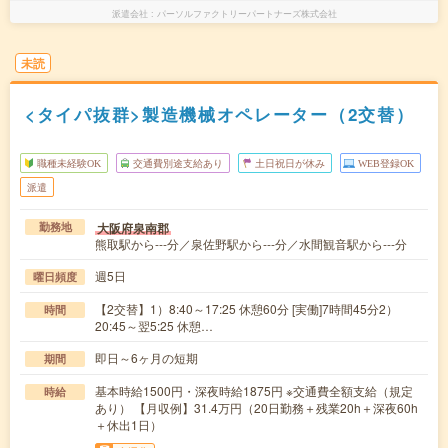
派遣会社
パーソルファクトリーパートナーズ株式会社
未読
<タイパ抜群>製造機械オペレーター（2交替）
職種未経験OK
交通費別途支給あり
土日祝日が休み
WEB登録OK
派遣
大阪府泉南郡
勤務地
熊取駅から---分／泉佐野駅から---分／水間観音駅から---分
週5日
曜日頻度
【2交替】1）8:40～17:25 休憩60分 [実働]7時間45分2）
時間
20:45～翌5:25 休憩…
即日～6ヶ月の短期
期間
基本時給1500円・深夜時給1875円 ※交通費全額支給（規定
時給
あり） 【月収例】31.4万円（20日勤務＋残業20h＋深夜60h
＋休出1日）