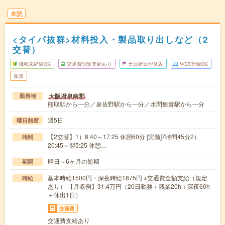
未読
<タイパ抜群>材料投入・製品取り出しなど（2
交替）
職種未経験OK
交通費別途支給あり
土日祝日が休み
WEB登録OK
派遣
大阪府泉南郡
勤務地
熊取駅から---分／泉佐野駅から---分／水間観音駅から---分
週5日
曜日頻度
【2交替】1）8:40～17:25 休憩60分 [実働]7時間45分2）
時間
20:45～翌5:25 休憩…
即日～6ヶ月の短期
期間
基本時給1500円・深夜時給1875円 ※交通費全額支給（規定
時給
あり） 【月収例】31.4万円（20日勤務＋残業20h＋深夜60h
＋休出1日）
交通費
交通費支給あり