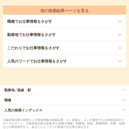
他の検索結果ページを見る
職種
でお仕事情報をさがす
勤務地
でお仕事情報をさがす
こだわり
でお仕事情報をさがす
人気のワード
でお仕事情報をさがす
勤務地 / 路線・駅
職種
人気の検索インデックス
大阪府泉北郡の残業なしの派遣情報の検索結果。エン派遣は、エンが運営する人材派遣会社の
ポータルサイト。大阪府泉北郡の派遣/求人情報を職種、勤務地、時給、勤務時間、長期・短期
などの希望条件から、あなたにピッタリの派遣のお仕事を探せます。