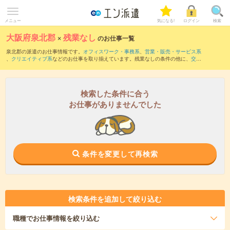
メニュー
気になる!
ログイン
検索
大阪府泉北郡
×
残業なし
のお仕事一覧
泉北郡の派遣のお仕事情報です。
オフィスワーク・事務系
、
営業・販売・サービス系
、
クリエイティブ系
などのお仕事を取り揃えています。残業なしの条件の他に、
交通
費別途支給あり
、
職種未経験OK
、
友だちと一緒の応募OK
などのこだわり条件も取り
揃えています。
検索した条件に合う
お仕事がありませんでした
条件を変更して再検索
検索条件を追加して絞り込む
職種
でお仕事情報を絞り込む