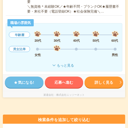
要
＼無資格＊未経験OK／★年齢不問・ブランクOK★履歴書不
要・来社不要（電話登録OK）★社会保険完備＼…
職場の雰囲気
年齢層
20代
30代
40代
50代
60代
男女比率
女性
男性
もっと見る
気になる!
応募へ進む
詳しく見る
派遣会社
株式会社ニッソーネット
検索条件を追加して絞り込む