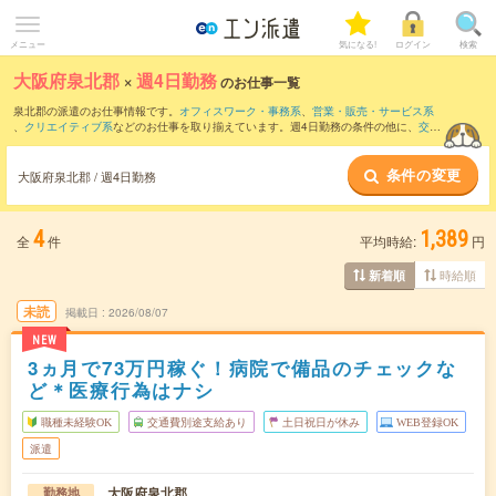
メニュー
気になる!
ログイン
検索
大阪府泉北郡
×
週4日勤務
のお仕事一覧
泉北郡の派遣のお仕事情報です。
オフィスワーク・事務系
、
営業・販売・サービス系
、
クリエイティブ系
などのお仕事を取り揃えています。週4日勤務の条件の他に、
交通
費別途支給あり
、
職種未経験OK
、
友だちと一緒の応募OK
などのこだわり条件も取り
揃えています。
条件の変更
大阪府泉北郡 / 週4日勤務
4
1,389
全
件
平均時給:
円
時給順
新着順
未読
掲載日
2026/08/07
NEW
3ヵ月で73万円稼ぐ！病院で備品のチェックな
ど＊医療行為はナシ
職種未経験OK
交通費別途支給あり
土日祝日が休み
WEB登録OK
派遣
大阪府泉北郡
勤務地