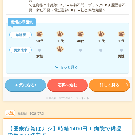
＼無資格＊未経験OK／★年齢不問・ブランクOK★履歴書不
要・来社不要（電話登録OK）★社会保険完備＼…
職場の雰囲気
年齢層
20代
30代
40代
50代
60代
男女比率
女性
男性
もっと見る
気になる!
応募へ進む
詳しく見る
派遣会社
株式会社ニッソーネット
未読
掲載日
2026/07/31
【医療行為はナシ】時給1400円！病院で備品
のチェックなど