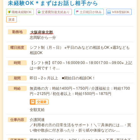
未経験OK＊まずはお話し相手から
職種未経験OK
交通費別途支給あり
土日祝日が休み
WEB登録OK
派遣
大阪府泉北郡
勤務地
忠岡駅から---分
シフト制（月～日） ※平日のみなどの相談もOK ※週3なども
曜日頻度
相談OK
【シフト例】07:00～16:0009:00～18:0017:00～09:00※ 上記
時間
は一例です！そ…
即日～2ヶ月以上 ■開始日の相談OK！
期間
無資格の方：時給1400円～1750円 / 介護福祉士：時給1700
時給
円～2125円 / 初任者以上：時給1500円～1875円
交通費
全額支給
介護関連
仕事内容
／利用者の方の日常生活をサポート！＼▽具体的には…・買
い物や散歩に付き添ったり・折り紙や体操などのレ…
職種未経験OK / ブランクOK / パソコンスキル不要 / 英語力不