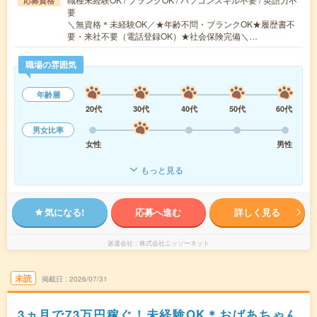
応募資格
要
＼無資格＊未経験OK／★年齢不問・ブランクOK★履歴書不
要・来社不要（電話登録OK）★社会保険完備＼…
職場の雰囲気
年齢層
20代
30代
40代
50代
60代
男女比率
女性
男性
もっと見る
気になる!
応募へ進む
詳しく見る
派遣会社
株式会社ニッソーネット
未読
掲載日
2026/07/31
3ヵ月で73万円稼ぐ！未経験OK＊おばあちゃん