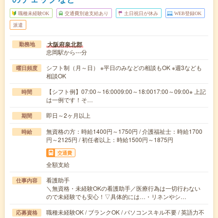
職種未経験OK
交通費別途支給あり
土日祝日が休み
WEB登録OK
派遣
大阪府泉北郡
勤務地
忠岡駅から---分
シフト制（月～日） ※平日のみなどの相談もOK ※週3なども
曜日頻度
相談OK
【シフト例】07:00～16:0009:00～18:0017:00～09:00※ 上記
時間
は一例です！そ…
即日～2ヶ月以上
期間
無資格の方：時給1400円～1750円 / 介護福祉士：時給1700
時給
円～2125円 / 初任者以上：時給1500円～1875円
交通費
全額支給
看護助手
仕事内容
＼無資格・未経験OKの看護助手／医療行為は一切行わない
ので未経験でも安心！▽具体的には…・リネンやシ…
職種未経験OK / ブランクOK / パソコンスキル不要 / 英語力不
応募資格