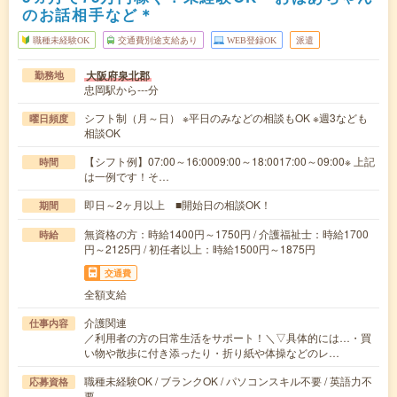
のお話相手など＊
職種未経験OK
交通費別途支給あり
WEB登録OK
派遣
大阪府泉北郡
勤務地
忠岡駅から---分
シフト制（月～日） ※平日のみなどの相談もOK ※週3なども
曜日頻度
相談OK
【シフト例】07:00～16:0009:00～18:0017:00～09:00※ 上記
時間
は一例です！そ…
即日～2ヶ月以上 ■開始日の相談OK！
期間
無資格の方：時給1400円～1750円 / 介護福祉士：時給1700
時給
円～2125円 / 初任者以上：時給1500円～1875円
交通費
全額支給
介護関連
仕事内容
／利用者の方の日常生活をサポート！＼▽具体的には…・買
い物や散歩に付き添ったり・折り紙や体操などのレ…
職種未経験OK / ブランクOK / パソコンスキル不要 / 英語力不
応募資格
要