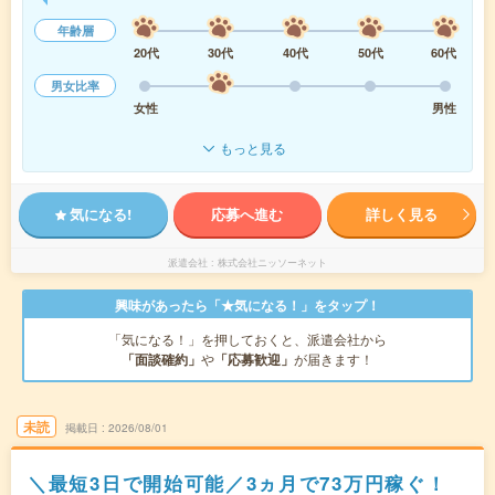
年齢層
20代
30代
40代
50代
60代
男女比率
女性
男性
もっと見る
気になる!
応募へ進む
詳しく見る
派遣会社
株式会社ニッソーネット
興味があったら「★気になる！」をタップ！
「気になる！」を押しておくと、派遣会社から
「面談確約」
や
「応募歓迎」
が届きます！
未読
掲載日
2026/08/01
＼最短3日で開始可能／3ヵ月で73万円稼ぐ！