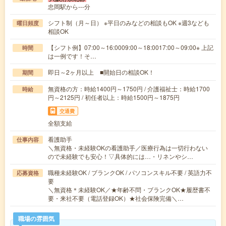
忠岡駅から---分
シフト制（月～日） ※平日のみなどの相談もOK ※週3なども
曜日頻度
相談OK
【シフト例】07:00～16:0009:00～18:0017:00～09:00※ 上記
時間
は一例です！そ…
即日～2ヶ月以上 ■開始日の相談OK！
期間
無資格の方：時給1400円～1750円 / 介護福祉士：時給1700
時給
円～2125円 / 初任者以上：時給1500円～1875円
交通費
全額支給
看護助手
仕事内容
＼無資格・未経験OKの看護助手／医療行為は一切行わない
ので未経験でも安心！▽具体的には…・リネンやシ…
職種未経験OK / ブランクOK / パソコンスキル不要 / 英語力不
応募資格
要
＼無資格＊未経験OK／★年齢不問・ブランクOK★履歴書不
要・来社不要（電話登録OK）★社会保険完備＼…
職場の雰囲気