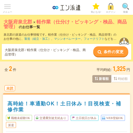
メニュー
気になる!
ログイン
検索
大阪府泉北郡
×
軽作業（仕分け・ピッキング・検品、商品
管理）
のお仕事一覧
泉北郡の派遣のお仕事情報です。軽作業（仕分け・ピッキング・検品、商品管理）の
お仕事の他に、
製造（組立・加工）
、
マシンオペレーター
、
フォークリフト
などを取
り揃えています。さらに、
短期
・
単発
などの期間や、
職種未経験OK
などのこだわり条
件で絞り込んでいただけます。職種辞典：
軽作業（仕分け・ピッキング・検品、商品
大阪府泉北郡 / 軽作業（仕分け・ピッキング・検品、商
条件の変更
管理）のお仕事とは？とは？
品管理）
2
1,325
全
件
平均時給:
円
時給順
新着順
未読
高時給！車通勤OK！土日休み！目視検査・補
修作業
職種未経験OK
交通費別途支給あり
土日祝日が休み
WEB登録OK
派遣