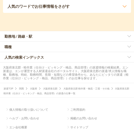
人気のワード
でお仕事情報をさがす
勤務地 / 路線・駅
職種
人気の検索インデックス
大阪府泉北郡 - 軽作業（仕分け・ピッキング・検品、商品管理）の派遣情報の検索結果。エン
派遣は、エンが運営する人材派遣会社のポータルサイト。大阪府泉北郡の派遣/求人情報を職
種、勤務地、時給、勤務時間、長期・短期などの希望条件から、あなたにピッタリの派遣（軽
作業（仕分け・ピッキング・検品、商品管理））のお仕事を探せます。
派遣TOP
関西
大阪府
大阪府泉北郡
大阪府泉北郡 軽作業・物流・工場・その他
大阪府泉北郡
軽作業（仕分け・ピッキング・検品、商品管理）の派遣の仕事一覧
個人情報の取り扱いについて
ご利用規約
ヘルプ・お問い合わせ
掲載のお問い合わせ
エン会社概要
サイトマップ