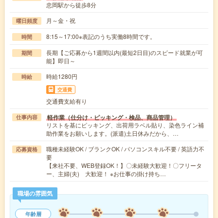
忠岡駅から徒歩8分
月～金・祝
曜日頻度
8:15～17:00※表記のうち実働8時間です。
時間
長期【ご応募から1週間以内(最短2日目)のスピード就業が可
期間
能】即日～
時給1280円
時給
交通費
交通費支給有り
軽作業（仕分け・ピッキング・検品、商品管理）
仕事内容
リストを基にピッキング、出荷用ラベル貼り、染色ライン補
助作業をお願いします。(派遣)土日休みだから、…
職種未経験OK / ブランクOK / パソコンスキル不要 / 英語力不
応募資格
要
【来社不要、WEB登録OK！】〇未経験大歓迎！〇フリータ
ー、主婦(夫) 大歓迎！ ※お仕事の掛け持ち…
職場の雰囲気
年齢層