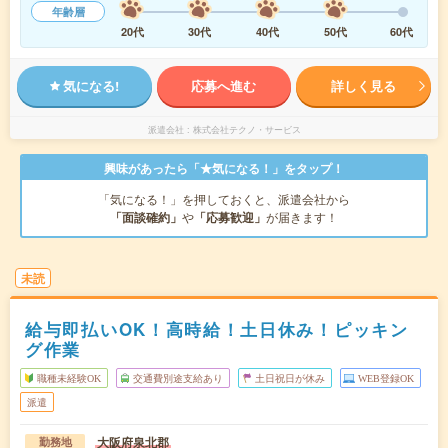
年齢層
20代
30代
40代
50代
60代
気になる!
応募へ進む
詳しく見る
派遣会社
株式会社テクノ・サービス
興味があったら「★気になる！」をタップ！
「気になる！」を押しておくと、派遣会社から
「面談確約」
や
「応募歓迎」
が届きます！
未読
給与即払いOK！高時給！土日休み！ピッキン
グ作業
職種未経験OK
交通費別途支給あり
土日祝日が休み
WEB登録OK
派遣
大阪府泉北郡
勤務地