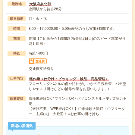
大阪府泉北郡
勤務地
忠岡駅から徒歩28分
月～金・祝
曜日頻度
8:00～17:0020:00～5:00※表記のうち実働8時間です。
時間
長期【ご応募から1週間以内(最短2日目)のスピード就業が可
期間
能】即日～
時給1400円
時給
交通費
交通費支給有り
軽作業（仕分け・ピッキング・検品、商品管理）
仕事内容
フローリングパネルの傷や汚れがないかの目視検査、パテ塗
りやヤスリ掛けなどの補修作業をお願いします。(…
職種未経験OK / ブランクOK / パソコンスキル不要 / 英語力不
応募資格
要
【来社不要、WEB登録OK！】〇未経験大歓迎！〇フリータ
ー、主婦(夫) 大歓迎！ ※お仕事の掛け持ち…
職場の雰囲気