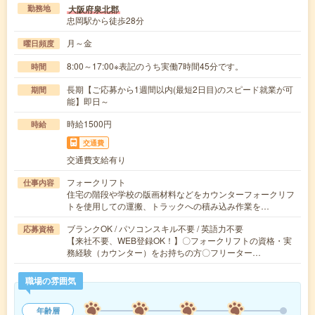
大阪府泉北郡
勤務地
忠岡駅から徒歩28分
月～金
曜日頻度
8:00～17:00※表記のうち実働7時間45分です。
時間
長期【ご応募から1週間以内(最短2日目)のスピード就業が可
期間
能】即日～
時給1500円
時給
交通費
交通費支給有り
フォークリフト
仕事内容
住宅の階段や学校の版画材料などをカウンターフォークリフ
トを使用しての運搬、トラックへの積み込み作業を…
ブランクOK / パソコンスキル不要 / 英語力不要
応募資格
【来社不要、WEB登録OK！】〇フォークリフトの資格・実
務経験（カウンター）をお持ちの方〇フリーター…
職場の雰囲気
年齢層