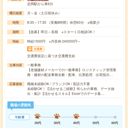
忠岡駅から車6分
月～金（土日祝休み）
曜日頻度
8:30～17:30 （実働8時間）休憩60分 ※残業少
時間
【急募】即日～長期 ※スタート日相談OK！
期間
時給1500円 ※月収例 240000円～
時給
交通費
交通費規定に基づき交通費支給
一般事務
仕事内容
【老舗建材メーカーでの一般事務】ロジスティック管理業
務・建材の配送事務全般・配車、伝票処理、出荷指示…
職種未経験OK / ブランクOK / 英語力不要
応募資格
未経験OK！【活かせるご経験】何らかの事務、データ抽
出・集計【活かせるスキル】Excelでのデータ集…
職場の雰囲気
年齢層
20代
30代
40代
50代
60代