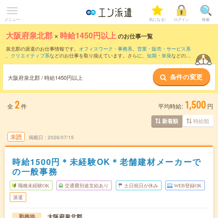
メニュー
気になる!
ログイン
検索
大阪府泉北郡
×
時給1450円以上
のお仕事一覧
泉北郡の派遣のお仕事情報です。
オフィスワーク・事務系
、
営業・販売・サービス系
、
クリエイティブ系
などのお仕事を取り揃えています。さらに、
短期
・
単発
などの期
間や、
職種未経験OK
などのこだわり条件で絞り込んでいただけます。
条件の変更
大阪府泉北郡 / 時給1450円以上
2
1,500
全
件
平均時給:
円
時給順
新着順
未読
掲載日
2026/07/15
時給1500円＊未経験OK＊老舗建材メーカーで
の一般事務
職種未経験OK
交通費別途支給あり
土日祝日が休み
WEB登録OK
派遣
大阪府泉北郡
勤務地