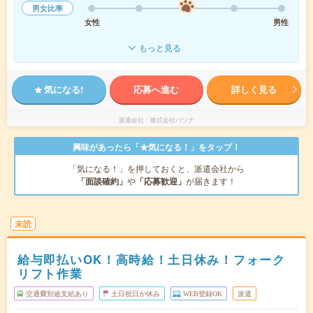
男女比率
女性
男性
もっと見る
気になる!
応募へ進む
詳しく見る
派遣会社
株式会社パソナ
興味があったら「★気になる！」をタップ！
「気になる！」を押しておくと、派遣会社から
「面談確約」
や
「応募歓迎」
が届きます！
未読
給与即払いOK！高時給！土日休み！フォーク
リフト作業
交通費別途支給あり
土日祝日が休み
WEB登録OK
派遣