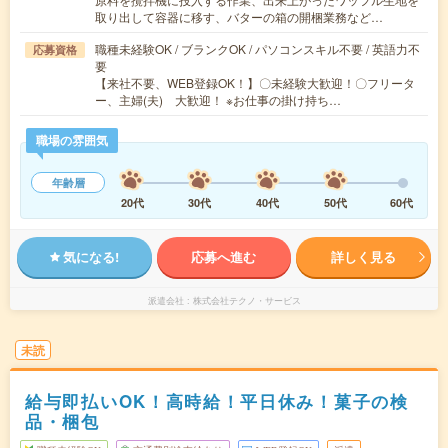
取り出して容器に移す、バターの箱の開梱業務など…
職種未経験OK / ブランクOK / パソコンスキル不要 / 英語力不
応募資格
要
【来社不要、WEB登録OK！】〇未経験大歓迎！〇フリータ
ー、主婦(夫) 大歓迎！ ※お仕事の掛け持ち…
職場の雰囲気
年齢層
20代
30代
40代
50代
60代
気になる!
応募へ進む
詳しく見る
派遣会社
株式会社テクノ・サービス
未読
給与即払いOK！高時給！平日休み！菓子の検
品・梱包