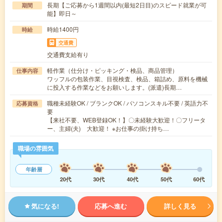
長期【ご応募から1週間以内(最短2日目)のスピード就業が可
期間
能】即日～
時給1400円
時給
交通費
交通費支給有り
軽作業（仕分け・ピッキング・検品、商品管理）
仕事内容
ワッフルの包装作業、目視検査、検品、箱詰め、原料を機械
に投入する作業などをお願いします。(派遣)長期…
職種未経験OK / ブランクOK / パソコンスキル不要 / 英語力不
応募資格
要
【来社不要、WEB登録OK！】〇未経験大歓迎！〇フリータ
ー、主婦(夫) 大歓迎！ ※お仕事の掛け持ち…
職場の雰囲気
年齢層
20代
30代
40代
50代
60代
気になる!
応募へ進む
詳しく見る