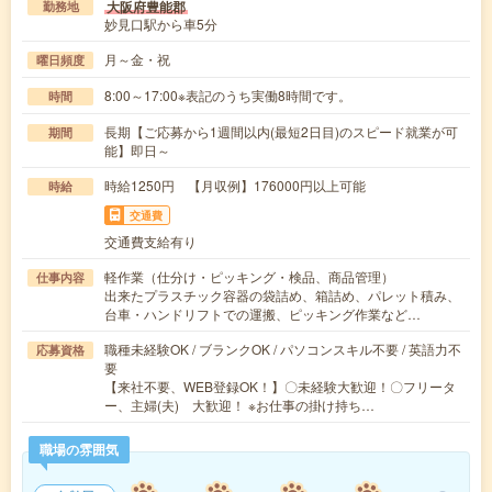
大阪府豊能郡
勤務地
妙見口駅から車5分
月～金・祝
曜日頻度
8:00～17:00※表記のうち実働8時間です。
時間
長期【ご応募から1週間以内(最短2日目)のスピード就業が可
期間
能】即日～
時給1250円 【月収例】176000円以上可能
時給
交通費
交通費支給有り
軽作業（仕分け・ピッキング・検品、商品管理）
仕事内容
出来たプラスチック容器の袋詰め、箱詰め、パレット積み、
台車・ハンドリフトでの運搬、ピッキング作業など…
職種未経験OK / ブランクOK / パソコンスキル不要 / 英語力不
応募資格
要
【来社不要、WEB登録OK！】〇未経験大歓迎！〇フリータ
ー、主婦(夫) 大歓迎！ ※お仕事の掛け持ち…
職場の雰囲気