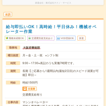
派遣会社
株式会社テクノ・サービス
未読
給与即払いOK！高時給！平日休み！機械オペ
レーター作業
職種未経験OK
交通費別途支給あり
WEB登録OK
派遣
大阪府豊能郡
勤務地
月～金・土・祝 ※シフト制
曜日頻度
9:00～17:00※表記のうち実働7時間です。
時間
長期【ご応募から1週間以内(最短2日目)のスピード就業が可
期間
能】即日～
時給1500円
時給
交通費
交通費支給有り
マシンオペレーター
仕事内容
原料を攪拌機に投入する作業、出来上がったワッフル生地を