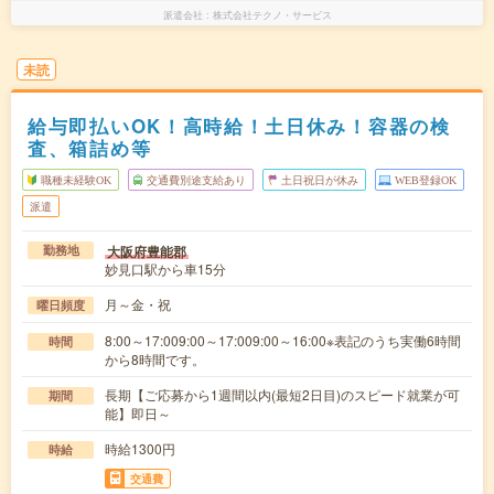
派遣会社
株式会社テクノ・サービス
未読
給与即払いOK！高時給！土日休み！容器の検
査、箱詰め等
職種未経験OK
交通費別途支給あり
土日祝日が休み
WEB登録OK
派遣
大阪府豊能郡
勤務地
妙見口駅から車15分
月～金・祝
曜日頻度
8:00～17:009:00～17:009:00～16:00※表記のうち実働6時間
時間
から8時間です。
長期【ご応募から1週間以内(最短2日目)のスピード就業が可
期間
能】即日～
時給1300円
時給
交通費