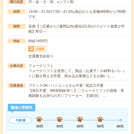
月～金・土・祝 ※シフト制
曜日頻度
13:00～21:0017:00～21:00※表記のうち実働4時間から7時間
時間
です。
長期【ご応募から1週間以内(最短2日目)のスピード就業が可
期間
能】即日～
時給1600円
時給
交通費
交通費支給有り
フォークリフト
仕事内容
フォークリフトを使用して、製品（お菓子）や材料をパレッ
トに載せ替える作業、積み込み業務などをお願いし…
ブランクOK / パソコンスキル不要 / 英語力不要
応募資格
【来社不要、WEB登録OK！】〇フォークリフトの資格・実
務経験をお持ちの方〇フリーター、主婦(夫) …
職場の雰囲気
年齢層
20代
30代
40代
50代
60代