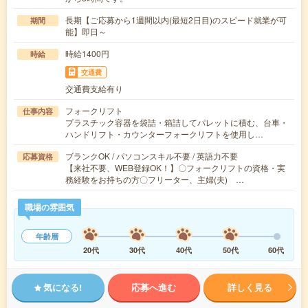
長期【ご応募から1週間以内(最短2日目)のスピード就業が可
期間
能】即日～
時給1400円
時給
交通費
交通費支給有り
フォークリフト
仕事内容
プラスチック容器を袋詰・箱詰してパレットに積む、台車・
ハンドリフト・カウンターフォークリフトを使用し…
ブランクOK / パソコンスキル不要 / 英語力不要
応募資格
【来社不要、WEB登録OK！】〇フォークリフトの資格・実
務経験をお持ちの方〇フリーター、主婦(夫) …
職場の雰囲気
年齢層
20代
30代
40代
50代
60代
気になる!
応募へ進む
詳しく見る