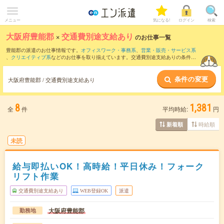
メニュー
気になる!
ログイン
検索
大阪府豊能郡
×
交通費別途支給あり
のお仕事一覧
豊能郡の派遣のお仕事情報です。
オフィスワーク・事務系
、
営業・販売・サービス系
、
クリエイティブ系
などのお仕事を取り揃えています。交通費別途支給ありの条件の
他に、
職種未経験OK
、
友だちと一緒の応募OK
、
週4日勤務
などのこだわり条件も取り
揃えています。
条件の変更
大阪府豊能郡 / 交通費別途支給あり
8
1,381
全
件
平均時給:
円
時給順
新着順
未読
給与即払いOK！高時給！平日休み！フォーク
リフト作業
交通費別途支給あり
WEB登録OK
派遣
大阪府豊能郡
勤務地