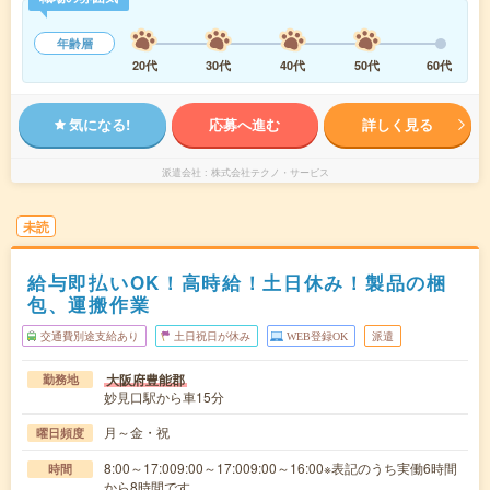
年齢層
20代
30代
40代
50代
60代
気になる!
応募へ進む
詳しく見る
派遣会社
株式会社テクノ・サービス
未読
給与即払いOK！高時給！土日休み！製品の梱
包、運搬作業
交通費別途支給あり
土日祝日が休み
WEB登録OK
派遣
大阪府豊能郡
勤務地
妙見口駅から車15分
月～金・祝
曜日頻度
8:00～17:009:00～17:009:00～16:00※表記のうち実働6時間
時間
から8時間です。