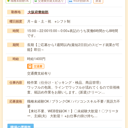
職種未経験OK
交通費別途支給あり
WEB登録OK
派遣
大阪府豊能郡
勤務地
月～金・土・祝 ※シフト制
曜日頻度
15:00～22:0015:00～0:00※表記のうち実働6時間から8時間
時間
です。
長期【ご応募から1週間以内(最短2日目)のスピード就業が可
期間
能】即日～
時給1400円
時給
交通費
交通費支給有り
軽作業（仕分け・ピッキング・検品、商品管理）
仕事内容
ワッフルの包装、ラインでワッフルが流れてくるので目視検
査、箱詰め作業をお願いします。(派遣)クリーン…
職種未経験OK / ブランクOK / パソコンスキル不要 / 英語力不
応募資格
要
【来社不要、WEB登録OK！】〇未経験大歓迎！〇フリータ
ー、主婦(夫) 大歓迎！ ※お仕事の掛け持ち…
職場の雰囲気