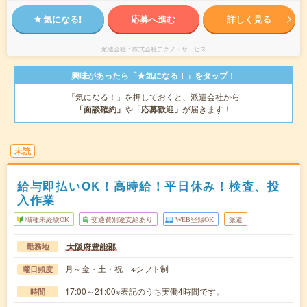
気になる!
応募へ進む
詳しく見る
派遣会社
株式会社テクノ・サービス
興味があったら「★気になる！」をタップ！
「気になる！」を押しておくと、派遣会社から
「面談確約」
や
「応募歓迎」
が届きます！
未読
給与即払いOK！高時給！平日休み！検査、投
入作業
職種未経験OK
交通費別途支給あり
WEB登録OK
派遣
大阪府豊能郡
勤務地
月～金・土・祝 ※シフト制
曜日頻度
17:00～21:00※表記のうち実働4時間です。
時間