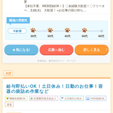
要
【来社不要、WEB登録OK！】〇未経験大歓迎！〇フリータ
ー、主婦(夫) 大歓迎！ ※お仕事の掛け持ち…
職場の雰囲気
年齢層
20代
30代
40代
50代
60代
気になる!
応募へ進む
詳しく見る
派遣会社
株式会社テクノ・サービス
未読
給与即払いOK！土日休み！日勤のお仕事！容
器の袋詰め作業など
職種未経験OK
交通費別途支給あり
土日祝日が休み
WEB登録OK
派遣