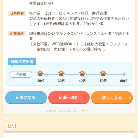
交通費支給有り
軽作業（仕分け・ピッキング・検品、商品管理）
仕事内容
製品の外観検査、製品に問題なければ箱詰め作業等をお願い
します。(派遣)未経験者大歓迎。20代から40…
職種未経験OK / ブランクOK / パソコンスキル不要 / 英語力不
応募資格
要
【来社不要、WEB登録OK！】〇未経験大歓迎！〇フリータ
ー、主婦(夫) 大歓迎！ ※お仕事の掛け持ち…
職場の雰囲気
年齢層
20代
30代
40代
50代
60代
気になる!
応募へ進む
詳しく見る
派遣会社
株式会社テクノ・サービス
未読