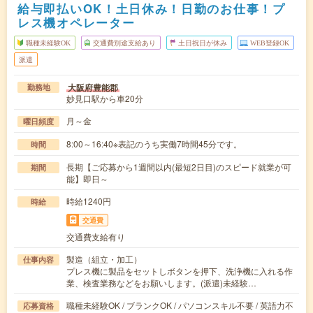
給与即払いOK！土日休み！日勤のお仕事！プ
レス機オペレーター
職種未経験OK
交通費別途支給あり
土日祝日が休み
WEB登録OK
派遣
大阪府豊能郡
勤務地
妙見口駅から車20分
月～金
曜日頻度
8:00～16:40※表記のうち実働7時間45分です。
時間
長期【ご応募から1週間以内(最短2日目)のスピード就業が可
期間
能】即日～
時給1240円
時給
交通費
交通費支給有り
製造（組立・加工）
仕事内容
プレス機に製品をセットしボタンを押下、洗浄機に入れる作
業、検査業務などをお願いします。(派遣)未経験…
職種未経験OK / ブランクOK / パソコンスキル不要 / 英語力不
応募資格