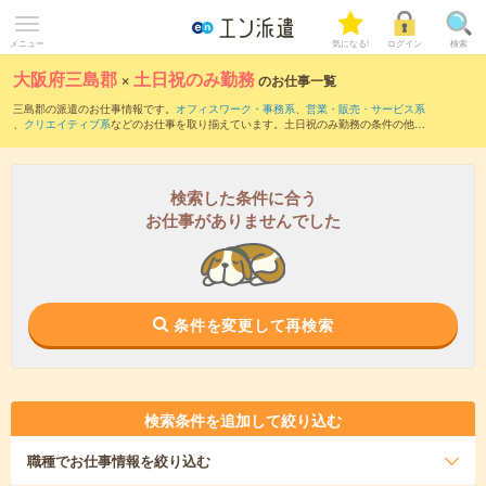
メニュー
気になる!
ログイン
検索
大阪府三島郡
×
土日祝のみ勤務
のお仕事一覧
三島郡の派遣のお仕事情報です。
オフィスワーク・事務系
、
営業・販売・サービス系
、
クリエイティブ系
などのお仕事を取り揃えています。土日祝のみ勤務の条件の他
に、
交通費別途支給あり
、
職種未経験OK
、
友だちと一緒の応募OK
などのこだわり条
件も取り揃えています。
検索した条件に合う
お仕事がありませんでした
条件を変更して再検索
検索条件を追加して絞り込む
職種
でお仕事情報を絞り込む