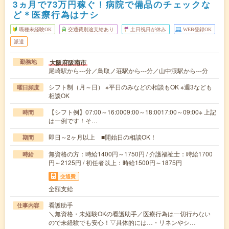
3ヵ月で73万円稼ぐ！病院で備品のチェックな
ど＊医療行為はナシ
職種未経験OK
交通費別途支給あり
土日祝日が休み
WEB登録OK
派遣
大阪府阪南市
勤務地
尾崎駅から---分／鳥取ノ荘駅から---分／山中渓駅から---分
シフト制（月～日） ※平日のみなどの相談もOK ※週3なども
曜日頻度
相談OK
【シフト例】07:00～16:0009:00～18:0017:00～09:00※ 上記
時間
は一例です！そ…
即日～2ヶ月以上 ■開始日の相談OK！
期間
無資格の方：時給1400円～1750円 / 介護福祉士：時給1700
時給
円～2125円 / 初任者以上：時給1500円～1875円
交通費
全額支給
看護助手
仕事内容
＼無資格・未経験OKの看護助手／医療行為は一切行わない
ので未経験でも安心！▽具体的には…・リネンやシ…