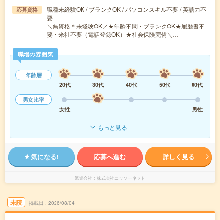
職種未経験OK / ブランクOK / パソコンスキル不要 / 英語力不
応募資格
要
＼無資格＊未経験OK／★年齢不問・ブランクOK★履歴書不
要・来社不要（電話登録OK）★社会保険完備＼…
職場の雰囲気
年齢層
20代
30代
40代
50代
60代
男女比率
女性
男性
もっと見る
気になる!
応募へ進む
詳しく見る
派遣会社
株式会社ニッソーネット
未読
掲載日
2026/08/04