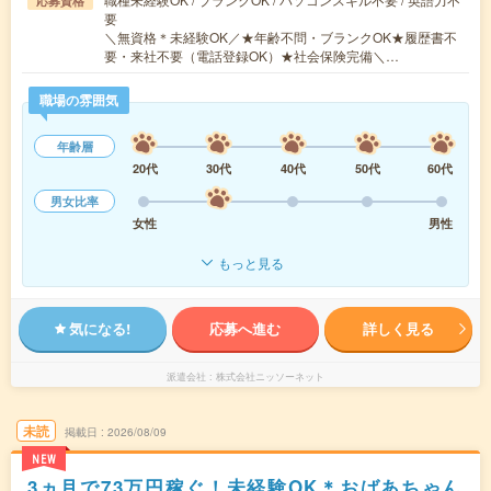
応募資格
要
＼無資格＊未経験OK／★年齢不問・ブランクOK★履歴書不
要・来社不要（電話登録OK）★社会保険完備＼…
職場の雰囲気
年齢層
20代
30代
40代
50代
60代
男女比率
女性
男性
もっと見る
気になる!
応募へ進む
詳しく見る
派遣会社
株式会社ニッソーネット
未読
掲載日
2026/08/09
NEW
3ヵ月で73万円稼ぐ！未経験OK＊おばあちゃん