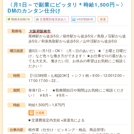
〈月1日～で副業にピッタリ＊時給1,500円～〉
DMのカンタン仕分け
職種未経験OK
交通費別途支給あり
WEB登録OK
派遣
大阪府阪南市
勤務地
尾崎駅から徒歩5分／箱作駅から徒歩5分／鳥取ノ荘駅から徒
歩5分／和泉鳥取駅から徒歩5分／山中渓駅から徒歩5分
週0日～/月1日～OK！ （月～日のあいだ） ★「土曜と日曜だ
曜日頻度
け」など色々な働き方ができます！ ★お仕事ゼロの週があっ
ても大丈夫。 働きたい日、お休みの希望はお気軽にご相談く
ださい！
【1日3時間～も相談OK!】＜シフト例＞9:00～12:0012:00～
時間
17:00 17:00～22…
単発1日～！ ★勤務開始日や期間はお気軽にご相談くださ
期間
い！ ＃8月～ ＃9月～
時給1,500円～1,875円
時給
交通費
■ 交通費規定内支給 ※派遣先による
軽作業（仕分け・ピッキング・検品、商品管理）
仕事内容