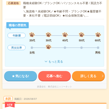
職種未経験OK / ブランクOK / パソコンスキル不要 / 英語力不
応募資格
要
＼無資格＊未経験OK／★年齢不問・ブランクOK★履歴書不
要・来社不要（電話登録OK）★社会保険完備＼…
職場の雰囲気
年齢層
20代
30代
40代
50代
60代
男女比率
女性
男性
もっと見る
気になる!
応募へ進む
詳しく見る
派遣会社
株式会社ニッソーネット
未読
掲載日
2026/08/07
NEW