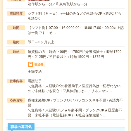
箱作駅から---分／和泉鳥取駅から---分
シフト制（月～日） ※平日のみなどの相談もOK ※週3なども
曜日頻度
相談OK
【シフト例】07:00～16:0009:00～18:0017:00～09:00※ 上記
時間
は一例です！そ…
即日～2ヶ月以上
期間
無資格の方：時給1400円～1750円 / 介護福祉士：時給1700
時給
円～2125円 / 初任者以上：時給1500円～1875円
交通費
全額支給
看護助手
仕事内容
＼無資格・未経験OKの看護助手／医療行為は一切行わない
ので未経験でも安心！▽具体的には…・リネンやシ…
職種未経験OK / ブランクOK / パソコンスキル不要 / 英語力不
応募資格
要
＼無資格＊未経験OK／★年齢不問・ブランクOK★履歴書不
要・来社不要（電話登録OK）★社会保険完備＼…
職場の雰囲気