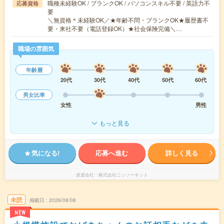
職種未経験OK / ブランクOK / パソコンスキル不要 / 英語力不
応募資格
要
＼無資格＊未経験OK／★年齢不問・ブランクOK★履歴書不
要・来社不要（電話登録OK）★社会保険完備＼…
職場の雰囲気
年齢層
20代
30代
40代
50代
60代
男女比率
女性
男性
もっと見る
気になる!
応募へ進む
詳しく見る
派遣会社
株式会社ニッソーネット
未読
掲載日
2026/08/08
NEW