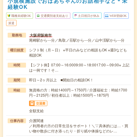
小規模施設でおばあちゃんのお話相手など＊未
経験OK
職種未経験OK
交通費別途支給あり
土日祝日が休み
WEB登録OK
派遣
大阪府阪南市
勤務地
尾崎駅から---分／鳥取ノ荘駅から---分／山中渓駅から---分
シフト制（月～日） ※平日のみなどの相談もOK ※週3なども
曜日頻度
相談OK
【シフト例】07:00～16:0009:00～18:0017:00～09:00※ 上記
時間
は一例です！そ…
即日～2ヶ月以上 ■開始日の相談OK！
期間
無資格の方：時給1400円～1750円 / 介護福祉士：時給1700
時給
円～2125円 / 初任者以上：時給1500円～1875円
交通費
全額支給
介護関連
仕事内容
／利用者の方の日常生活をサポート！＼▽具体的には…・買
い物や散歩に付き添ったり・折り紙や体操などのレ…