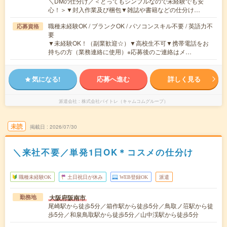
＼DMの仕分け／＜とってもシンプルなので未経験でも安
心！＞▼封入作業及び梱包▼雑誌や書籍などの仕分け…
職種未経験OK / ブランクOK / パソコンスキル不要 / 英語力不
応募資格
要
▼未経験OK！（副業歓迎☆）▼高校生不可▼携帯電話をお
持ちの方（業務連絡に使用）※応募後のご連絡はメ…
気になる!
応募へ進む
詳しく見る
派遣会社
株式会社バイトレ（キャムコムグループ）
未読
掲載日
2026/07/30
＼来社不要／単発1日OK＊コスメの仕分け
職種未経験OK
土日祝日が休み
WEB登録OK
派遣
大阪府阪南市
勤務地
尾崎駅から徒歩5分／箱作駅から徒歩5分／鳥取ノ荘駅から徒
歩5分／和泉鳥取駅から徒歩5分／山中渓駅から徒歩5分