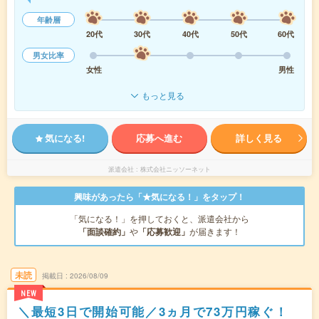
年齢層
20代
30代
40代
50代
60代
男女比率
女性
男性
もっと見る
気になる!
応募へ進む
詳しく見る
派遣会社
株式会社ニッソーネット
興味があったら「★気になる！」をタップ！
「気になる！」を押しておくと、派遣会社から
「面談確約」
や
「応募歓迎」
が届きます！
未読
掲載日
2026/08/09
NEW
＼最短3日で開始可能／3ヵ月で73万円稼ぐ！