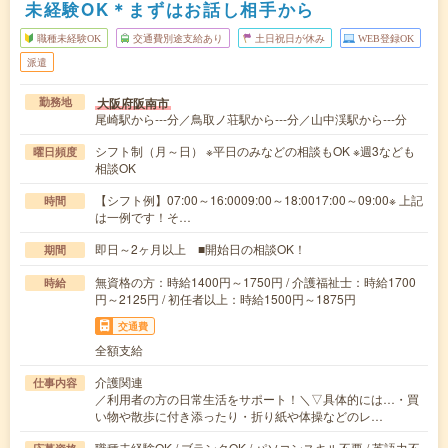
未経験OK＊まずはお話し相手から
職種未経験OK
交通費別途支給あり
土日祝日が休み
WEB登録OK
派遣
大阪府阪南市
勤務地
尾崎駅から---分／鳥取ノ荘駅から---分／山中渓駅から---分
シフト制（月～日） ※平日のみなどの相談もOK ※週3なども
曜日頻度
相談OK
【シフト例】07:00～16:0009:00～18:0017:00～09:00※ 上記
時間
は一例です！そ…
即日～2ヶ月以上 ■開始日の相談OK！
期間
無資格の方：時給1400円～1750円 / 介護福祉士：時給1700
時給
円～2125円 / 初任者以上：時給1500円～1875円
交通費
全額支給
介護関連
仕事内容
／利用者の方の日常生活をサポート！＼▽具体的には…・買
い物や散歩に付き添ったり・折り紙や体操などのレ…
職種未経験OK / ブランクOK / パソコンスキル不要 / 英語力不