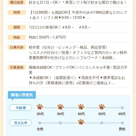
好きな日1日～OK！＊希望シフト制で好きな曜日で働ける！
曜日頻度
【1日3時間～も相談OK!】午前中のみや18時以降などのシフ
時間
トあり！シフト例▼9:00～12:00▼…
1日だけの単発OK！＃8月～ ＃9月～
期間
時給1,500円～1,875円
時給
軽作業（仕分け・ピッキング・検品、商品管理）
仕事内容
＼コスメの仕分け／快適！オフィスなど室内のカンタン軽作
業書類整理や仕分けなどのシンプルワーク！未経験…
職種未経験OK / ブランクOK / パソコンスキル不要 / 英語力不
応募資格
要
▼未経験OK！（副業歓迎☆）▼高校生不可▼携帯電話をお
持ちの方（業務連絡に使用）※応募後のご連絡はメ…
職場の雰囲気
年齢層
20代
30代
40代
50代
60代
男女比率
女性
男性