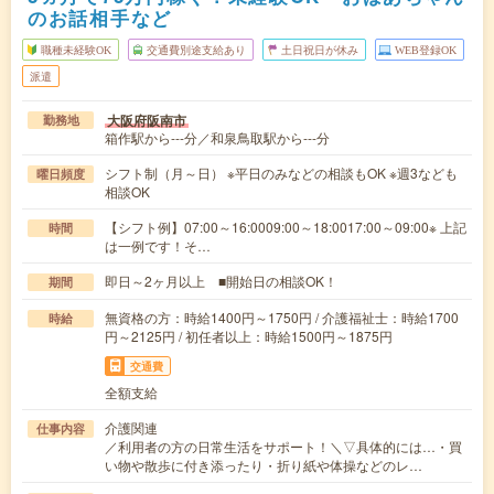
のお話相手など
職種未経験OK
交通費別途支給あり
土日祝日が休み
WEB登録OK
派遣
大阪府阪南市
勤務地
箱作駅から---分／和泉鳥取駅から---分
シフト制（月～日） ※平日のみなどの相談もOK ※週3なども
曜日頻度
相談OK
【シフト例】07:00～16:0009:00～18:0017:00～09:00※ 上記
時間
は一例です！そ…
即日～2ヶ月以上 ■開始日の相談OK！
期間
無資格の方：時給1400円～1750円 / 介護福祉士：時給1700
時給
円～2125円 / 初任者以上：時給1500円～1875円
交通費
全額支給
介護関連
仕事内容
／利用者の方の日常生活をサポート！＼▽具体的には…・買
い物や散歩に付き添ったり・折り紙や体操などのレ…