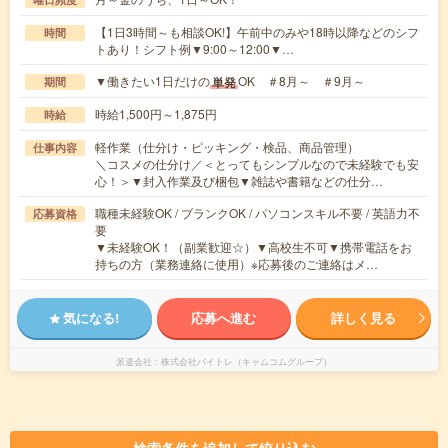
【1日3時間～も相談OK!】午前中のみや18時以降などのシフ
時間
トあり！シフト例▼9:00～12:00▼…
▼働きたい1日だけの
OK ＃8月～ ＃9月～
単発
期間
時給1,500円～1,875円
時給
軽作業（仕分け・ピッキング・検品、商品管理）
仕事内容
＼コスメの仕分け／＜とってもシンプルなので未経験でも安
心！＞▼封入作業及び梱包▼雑誌や書籍などの仕分…
職種未経験OK / ブランクOK / パソコンスキル不要 / 英語力不
応募資格
要
▼未経験OK！（副業歓迎☆）▼高校生不可▼携帯電話をお
持ちの方（業務連絡に使用）※応募後のご連絡はメ…
気になる!
応募へ進む
詳しく見る
派遣会社
株式会社バイトレ（キャムコムグループ）