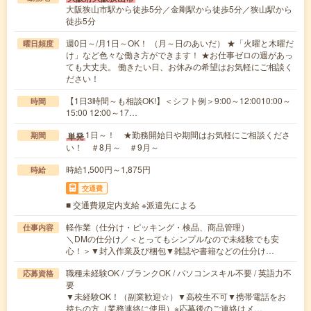
大阪狭山市駅から徒歩5分／金剛駅から徒歩5分／狭山駅から
徒歩5分
週0日～/月1日～OK！ （月～日のあいだ） ★「火曜と木曜だ
曜日頻度
け」など色々な働き方ができます！ ★お仕事ゼロの週があっ
ても大丈夫。 働きたい日、お休みの希望はお気軽にご相談く
ださい！
【1日3時間～も相談OK!】＜シフト例＞9:00～12:0010:00～
時間
15:00 12:00～17…
1日～！ ★勤務開始日や期間はお気軽にご相談くださ
単発
期間
い！ ＃8月～ ＃9月～
時給1,500円～1,875円
時給
交通費
■ 交通費規定内支給 ※派遣先による
軽作業（仕分け・ピッキング・検品、商品管理）
仕事内容
＼DMの仕分け／＜とってもシンプルなので未経験でも安
心！＞▼封入作業及び梱包▼雑誌や書籍などの仕分け…
職種未経験OK / ブランクOK / パソコンスキル不要 / 英語力不
応募資格
要
▼未経験OK！（副業歓迎☆）▼高校生不可▼携帯電話をお
持ちの方（業務連絡に使用）※応募後のご連絡はメ…