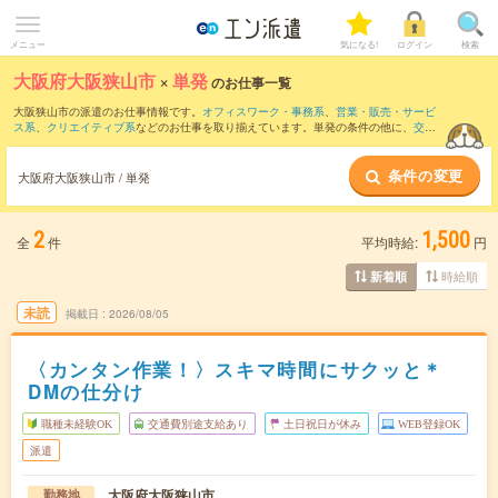
メニュー
気になる!
ログイン
検索
大阪府大阪狭山市
×
単発
のお仕事一覧
大阪狭山市の派遣のお仕事情報です。
オフィスワーク・事務系
、
営業・販売・サービ
ス系
、
クリエイティブ系
などのお仕事を取り揃えています。単発の条件の他に、
交通
費別途支給あり
、
職種未経験OK
、
友だちと一緒の応募OK
などでもお探し頂けます。
条件の変更
大阪府大阪狭山市 / 単発
2
1,500
全
件
平均時給:
円
時給順
新着順
未読
掲載日
2026/08/05
〈カンタン作業！〉スキマ時間にサクッと＊
DMの仕分け
職種未経験OK
交通費別途支給あり
土日祝日が休み
WEB登録OK
派遣
大阪府大阪狭山市
勤務地