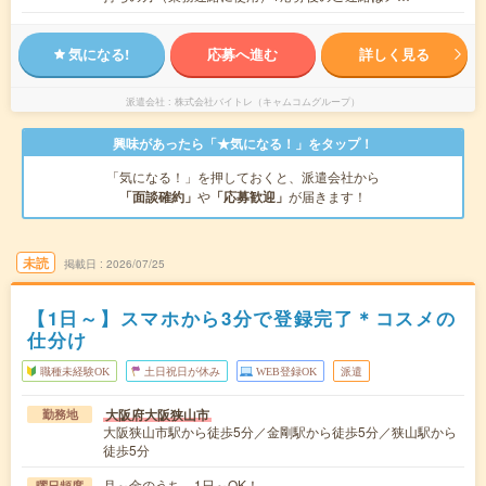
気になる!
応募へ進む
詳しく見る
派遣会社
株式会社バイトレ（キャムコムグループ）
興味があったら「★気になる！」をタップ！
「気になる！」を押しておくと、派遣会社から
「面談確約」
や
「応募歓迎」
が届きます！
未読
掲載日
2026/07/25
【1日～】スマホから3分で登録完了＊コスメの
仕分け
職種未経験OK
土日祝日が休み
WEB登録OK
派遣
大阪府大阪狭山市
勤務地
大阪狭山市駅から徒歩5分／金剛駅から徒歩5分／狭山駅から
徒歩5分
月～金のうち、1日～OK！
曜日頻度