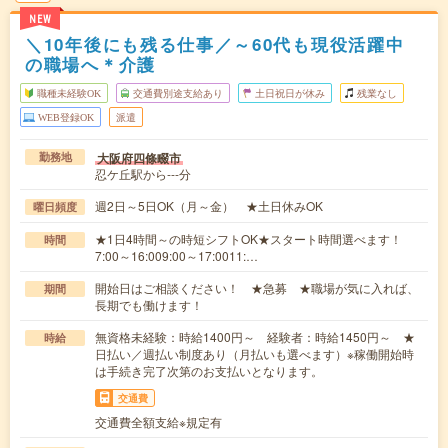
NEW
＼10年後にも残る仕事／～60代も現役活躍中
の職場へ＊介護
職種未経験OK
交通費別途支給あり
土日祝日が休み
残業なし
WEB登録OK
派遣
大阪府四條畷市
勤務地
忍ケ丘駅から---分
週2日～5日OK（月～金） ★土日休みOK
曜日頻度
★1日4時間～の時短シフトOK★スタート時間選べます！
時間
7:00～16:009:00～17:0011:…
開始日はご相談ください！ ★急募 ★職場が気に入れば、
期間
長期でも働けます！
無資格未経験：時給1400円～ 経験者：時給1450円～ ★
時給
日払い／週払い制度あり（月払いも選べます）※稼働開始時
は手続き完了次第のお支払いとなります。
交通費
交通費全額支給※規定有