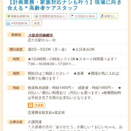
【計画業務・家族対応ナシも叶う】現場に向き
合える＊高齢者ケアスタッフ
職種未経験OK
交通費別途支給あり
土日祝日が休み
残業なし
WEB登録OK
派遣
大阪府四條畷市
勤務地
忍ケ丘駅から---分
週2日～5日OK（月～金） ★土日休みOK
曜日頻度
★1日4時間～の時短シフトOK★スタート時間選べます！
時間
7:00～16:009:00～17:0011:…
開始日はご相談ください！ ★急募 ★職場が気に入れば、
期間
長期でも働けます！
無資格未経験：時給1400円～ 経験者：時給1450円～ ★
時給
日払い／週払い制度あり（月払いも選べます）※稼働開始時
は手続き完了次第のお支払いとなります。
交通費
交通費全額支給※規定有
介護関連
仕事内容
＊入居者の方の「ありがとう」が嬉しい＊おじいちゃん、お