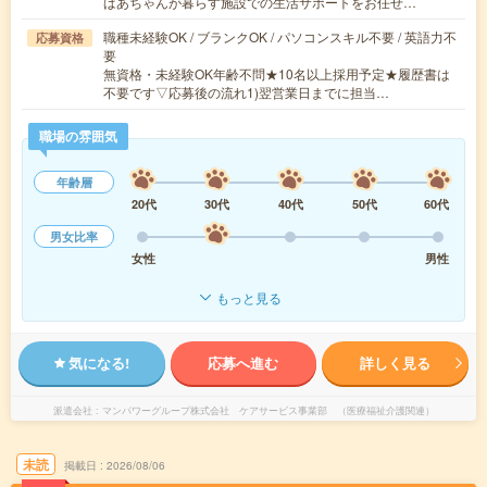
ばあちゃんが暮らす施設での生活サポートをお任せ…
職種未経験OK / ブランクOK / パソコンスキル不要 / 英語力不
応募資格
要
無資格・未経験OK年齢不問★10名以上採用予定★履歴書は
不要です▽応募後の流れ1)翌営業日までに担当…
職場の雰囲気
年齢層
20代
30代
40代
50代
60代
男女比率
女性
男性
もっと見る
気になる!
応募へ進む
詳しく見る
派遣会社
マンパワーグループ株式会社 ケアサービス事業部 （医療福祉介護関連）
未読
掲載日
2026/08/06