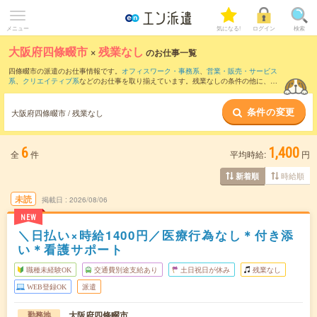
メニュー
気になる!
ログイン
検索
大阪府四條畷市
×
残業なし
のお仕事一覧
四條畷市の派遣のお仕事情報です。
オフィスワーク・事務系
、
営業・販売・サービス
系
、
クリエイティブ系
などのお仕事を取り揃えています。残業なしの条件の他に、
交
通費別途支給あり
、
職種未経験OK
、
友だちと一緒の応募OK
などのこだわり条件も取
り揃えています。
条件の変更
大阪府四條畷市 / 残業なし
6
1,400
全
件
平均時給:
円
時給順
新着順
未読
掲載日
2026/08/06
NEW
＼日払い×時給1400円／医療行為なし＊付き添
い＊看護サポート
職種未経験OK
交通費別途支給あり
土日祝日が休み
残業なし
WEB登録OK
派遣
大阪府四條畷市
勤務地