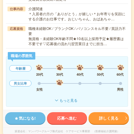
介護関連
仕事内容
＊入居者の方の「ありがとう」が嬉しい＊お年寄りを笑顔に
する介護のお仕事です。おじいちゃん、おばあちゃ…
職種未経験OK / ブランクOK / パソコンスキル不要 / 英語力不
応募資格
要
無資格・未経験OK年齢不問★10名以上採用予定★履歴書は
不要です▽応募後の流れ1)翌営業日までに担当…
職場の雰囲気
年齢層
20代
30代
40代
50代
60代
男女比率
女性
男性
もっと見る
気になる!
応募へ進む
詳しく見る
派遣会社
マンパワーグループ株式会社 ケアサービス事業部 （医療福祉介護関連）