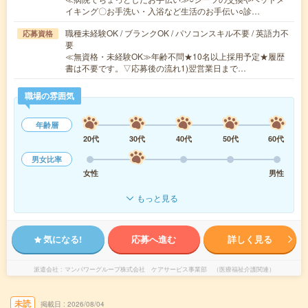
イキング〇お手洗い・入浴など生活のお手伝い○診…
職種未経験OK / ブランクOK / パソコンスキル不要 / 英語力不
応募資格
要
≪無資格・未経験OK≫年齢不問★10名以上採用予定★履歴
書は不要です。▽応募後の流れ1)翌営業日まで…
職場の雰囲気
年齢層
20代
30代
40代
50代
60代
男女比率
女性
男性
もっと見る
気になる!
応募へ進む
詳しく見る
派遣会社
マンパワーグループ株式会社 ケアサービス事業部 （医療福祉介護関連）
未読
掲載日
2026/08/04