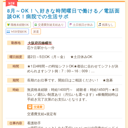
NEW
8月～OK！＼好きな時間曜日で働ける／電話面
談OK！病院での生活サポ
職種未経験OK
交通費別途支給あり
土日祝日が休み
残業なし
WEB登録OK
派遣
大阪府四條畷市
勤務地
忍ケ丘駅から---分
週2日～5日OK（月～金） ★土日休みOK
曜日頻度
★1日4時間～の時短シフトOK★都合に合わせてシフトが決
時間
められますシフト例：7：00～16：009：…
長期のお仕事です。開始日はご相談ください！ ★急募
期間
無資格未経験：時給1400円～ 経験者：時給1450円～★日
時給
払い／週払い制度あり（月払いも選べます）※稼働開始時は
手続き完了次第のお支払いとなります。
交通費
交通費支給※規定有
看護助手
仕事内容
≪病院でちょっとしたお手伝い≫○シーツの交換やベッドメ