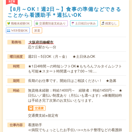
NEW
【8月～OK！週2日～】食事の準備などできる
ことから看護助手＊週払いOK
職種未経験OK
交通費別途支給あり
土日祝日が休み
残業なし
WEB登録OK
派遣
大阪府四條畷市
勤務地
忍ケ丘駅から---分
週2日～5日OK（月～金） ★土日休みOK
曜日頻度
★1日4時間～の時短シフトOK★もちろんフルタイムシフト
時間
も可能★スタート時間選べます7:00～16:…
長期のお仕事です。開始日はご相談ください！ ★急募
期間
無資格未経験：時給1400円～ 経験者：時給1450円～ ★
時給
日払い／週払い制度あり（月払いも選べます）※稼働開始時
は手続き完了次第のお支払いとなります。
交通費
交通費支給※規定有
看護助手
仕事内容
≪病院でちょっとしたお手伝い≫○カルテ整理などの看護師