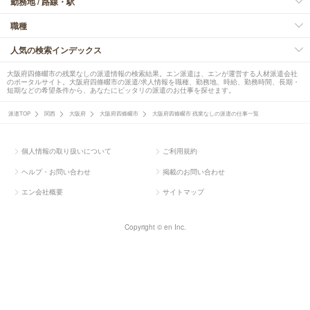
勤務地 / 路線・駅
職種
人気の検索インデックス
大阪府四條畷市の残業なしの派遣情報の検索結果。エン派遣は、エンが運営する人材派遣会社
のポータルサイト。大阪府四條畷市の派遣/求人情報を職種、勤務地、時給、勤務時間、長期・
短期などの希望条件から、あなたにピッタリの派遣のお仕事を探せます。
派遣TOP
関西
大阪府
大阪府四條畷市
大阪府四條畷市 残業なしの派遣の仕事一覧
個人情報の取り扱いについて
ご利用規約
ヘルプ・お問い合わせ
掲載のお問い合わせ
エン会社概要
サイトマップ
Copyright © en Inc.