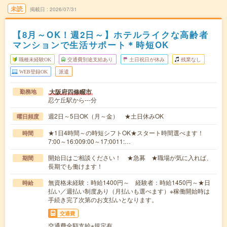
未読
掲載日
2026/07/31
【8月～OK！週2日～】ホテルライクな高齢者
マンションで生活サポート＊時短OK
職種未経験OK
交通費別途支給あり
土日祝日が休み
残業なし
WEB登録OK
派遣
大阪府四條畷市
勤務地
忍ケ丘駅から---分
週2日～5日OK（月～金） ★土日休みOK
曜日頻度
★1日4時間～の時短シフトOK★スタート時間選べます！
時間
7:00～16:009:00～17:0011:…
開始日はご相談ください！ ★急募 ★職場が気に入れば、
期間
長期でも働けます！
無資格未経験：時給1400円～ 経験者：時給1450円～★日
時給
払い／週払い制度あり（月払いも選べます）※稼働開始時は
手続き完了次第のお支払いとなります。
交通費
交通費全額支給※規定有