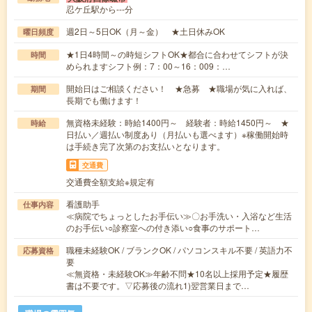
忍ケ丘駅から---分
週2日～5日OK（月～金） ★土日休みOK
曜日頻度
★1日4時間～の時短シフトOK★都合に合わせてシフトが決
時間
められますシフト例：7：00～16：009：…
開始日はご相談ください！ ★急募 ★職場が気に入れば、
期間
長期でも働けます！
無資格未経験：時給1400円～ 経験者：時給1450円～ ★
時給
日払い／週払い制度あり（月払いも選べます）※稼働開始時
は手続き完了次第のお支払いとなります。
交通費
交通費全額支給※規定有
看護助手
仕事内容
≪病院でちょっとしたお手伝い≫〇お手洗い・入浴など生活
のお手伝い○診察室への付き添い○食事のサポート…
職種未経験OK / ブランクOK / パソコンスキル不要 / 英語力不
応募資格
要
≪無資格・未経験OK≫年齢不問★10名以上採用予定★履歴
書は不要です。▽応募後の流れ1)翌営業日まで…