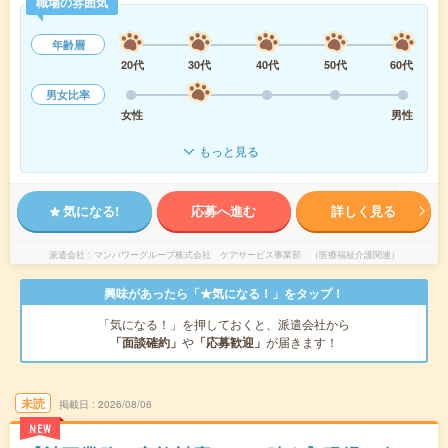
職場の雰囲気
年齢層
20代
30代
40代
50代
60代
男女比率
女性
男性
もっと見る
気になる!
応募へ進む
詳しく見る
派遣会社
マンパワーグループ株式会社 ケアサービス事業部 （医療福祉介護関連）
興味があったら「★気になる！」をタップ！
「気になる！」を押しておくと、派遣会社から
「面談確約」
や
「応募歓迎」
が届きます！
未読
掲載日
2026/08/06
NEW