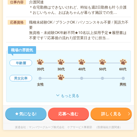
介護関連
仕事内容
＊在宅勤務はできないけれど、時短も週2日勤務も叶う介護
＊おじいちゃん、おばあちゃんが暮らす施設での生…
職種未経験OK / ブランクOK / パソコンスキル不要 / 英語力不
応募資格
要
無資格・未経験OK年齢不問★10名以上採用予定★履歴書は
不要です▽応募後の流れ1)翌営業日までに担当…
職場の雰囲気
年齢層
20代
30代
40代
50代
60代
男女比率
女性
男性
もっと見る
気になる!
応募へ進む
詳しく見る
派遣会社
マンパワーグループ株式会社 ケアサービス事業部 （医療福祉介護関連）