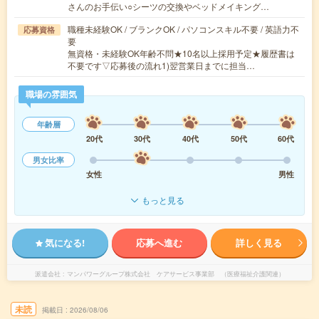
さんのお手伝い○シーツの交換やベッドメイキング…
職種未経験OK / ブランクOK / パソコンスキル不要 / 英語力不
応募資格
要
無資格・未経験OK年齢不問★10名以上採用予定★履歴書は
不要です▽応募後の流れ1)翌営業日までに担当…
職場の雰囲気
年齢層
20代
30代
40代
50代
60代
男女比率
女性
男性
もっと見る
気になる!
応募へ進む
詳しく見る
派遣会社
マンパワーグループ株式会社 ケアサービス事業部 （医療福祉介護関連）
未読
掲載日
2026/08/06