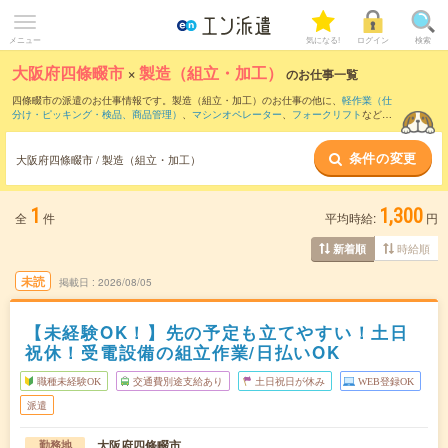
メニュー
気になる!
ログイン
検索
大阪府四條畷市
×
製造（組立・加工）
のお仕事一覧
四條畷市の派遣のお仕事情報です。製造（組立・加工）のお仕事の他に、
軽作業（仕
分け・ピッキング・検品、商品管理）
、
マシンオペレーター
、
フォークリフト
などを
取り揃えています。さらに、
短期
・
単発
などの期間や、
職種未経験OK
などのこだわり
条件で絞り込んでいただけます。職種辞典：
製造（組立・加工）のお仕事とは？と
条件の変更
は？
大阪府四條畷市 / 製造（組立・加工）
1
1,300
全
件
平均時給:
円
時給順
新着順
未読
掲載日
2026/08/05
【未経験OK！】先の予定も立てやすい！土日
祝休！受電設備の組立作業/日払いOK
職種未経験OK
交通費別途支給あり
土日祝日が休み
WEB登録OK
派遣
大阪府四條畷市
勤務地