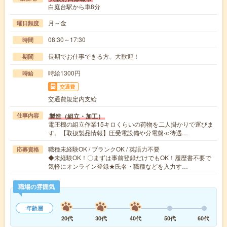
白庭台駅から車8分
月～金
曜日頻度
08:30～17:30
時間
長期でお仕事できる方、大歓迎！
期間
時給1300円
時給
交通費
交通費規定内支給
製造（組立・加工）
仕事内容
電圧機の組立作業15キロくらいの荷物を二人掛かりで運びま
す。【取扱製品情報】圧受電設備や分電盤≪待遇…
職種未経験OK / ブランクOK / 英語力不要
応募資格
◆未経験OK！〇まずは事前登録だけでもOK！履歴書不要で
気軽にオンライン登録★氏名・職種などを入力す…
職場の雰囲気
年齢層
20代
30代
40代
50代
60代