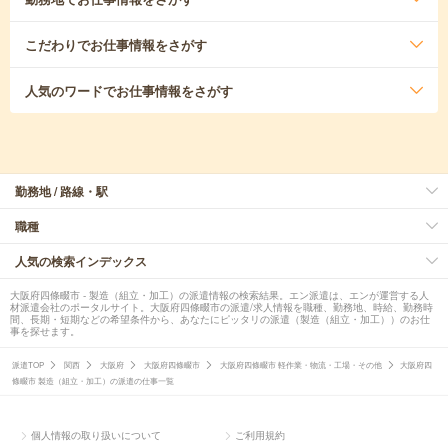
こだわり
でお仕事情報をさがす
人気のワード
でお仕事情報をさがす
勤務地 / 路線・駅
職種
人気の検索インデックス
大阪府四條畷市 - 製造（組立・加工）の派遣情報の検索結果。エン派遣は、エンが運営する人
材派遣会社のポータルサイト。大阪府四條畷市の派遣/求人情報を職種、勤務地、時給、勤務時
間、長期・短期などの希望条件から、あなたにピッタリの派遣（製造（組立・加工））のお仕
事を探せます。
派遣TOP
関西
大阪府
大阪府四條畷市
大阪府四條畷市 軽作業・物流・工場・その他
大阪府四
條畷市 製造（組立・加工）の派遣の仕事一覧
個人情報の取り扱いについて
ご利用規約