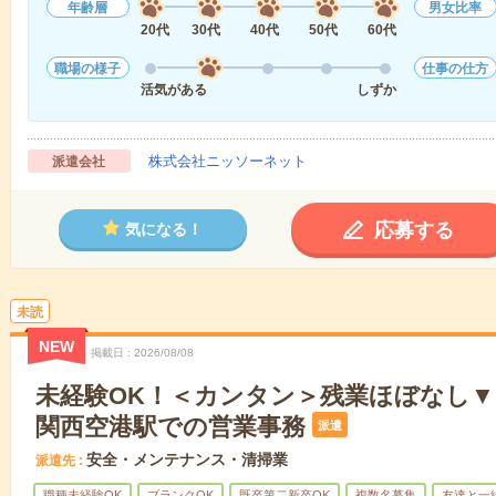
年齢層
男女比率
20代
30代
40代
50代
60代
職場の様子
仕事の仕方
活気がある
しずか
株式会社ニッソーネット
派遣会社
応募する
気になる！
未読
NEW
掲載日
2026/08/08
未経験OK！＜カンタン＞残業ほぼなし▼
関西空港駅での営業事務
派遣
安全・メンテナンス・清掃業
派遣先
職種未経験OK
ブランクOK
既卒第二新卒OK
複数名募集
友達と一