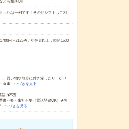
なども相談OK
～09:00※ 上記は一例です！その他シフトもご相
700円～2125円 / 初任者以上：時給1500
…・買い物や散歩に付き添ったり・折り
・食事…
つづきを見る
 英語力不要
歴書不要・来社不要（電話登録OK）★社
で…
つづきを見る