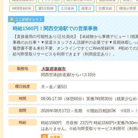
WEB登録OK
週5日勤務
土日祝休
残業少
交費支給
職場が禁煙
ここがポイント！
時給1560円！関西空港駅での営業事務
【直接雇用の可能性あり/正社員化】【未経験から事務デビュー！/残
事務のお仕事＊▼派遣スタッフさん活躍中の企業です▼長期休暇しっ
履歴書不要＆来社不要、オンラインですぐにWeb登録OK #初めての
給与即受取りサービスを利用できます（利用規定あり）。
勤務地
大阪府泉南市
関西空港(鉄道)駅からバス10分
曜日頻度
月～金／週5日
時間
09:00-17:30（休憩60分）実働7時間30分（残業少な
期間
2026年08月17日～長期 ※開始日相談OK ※8月～
時給
時給1560円 月収例 23万円 時給1560円×実働7h3
はありません。※給与即受取りサービス利用可（利用
交通費