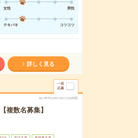
女性
男性
テキパキ
コツコツ
詳しく見る
一括
応募
No.RFFK260729173D/関西
【複数名募集】
緒OK
英語不要
履歴書不要