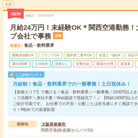
未読
NEW
掲載日
2026/08/09
月給24万円！未経験OK＊関西空港勤務
プ会社で事務
派遣
食品・飲料業界
派遣先
職種未経験OK
ブランクOK
既卒第二新卒OK
友達と一緒OK
英語不
週5日勤務
土日祝休
残業なし
交費支給
職場が分煙
派遣多
ここがポイント！
月給制！食品・飲料業界での一般事務！土日祝休み！
【泉南エリア】で働ける！食品・飲料業界／一般事務／1500円以上
ッフ活躍中＼来社不要！Web面談で登録完了！／ 【時給1400円以上
ご紹介可能です。 お仕事での不安・心配ごとは担当者にすぐ相談でき
り！#初めての派遣歓迎
勤務地
大阪府泉南市
関西空港(鉄道)駅からバス5分