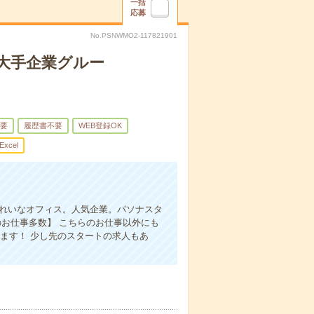
一括
応募
No.PSNWMO2-117821901
！大手企業グルー
要
履歴書不要
WEB登録OK
Excel
きれいなオフィス。人気企業。パソナスタ
のお仕事多数】 こちらのお仕事以外にも
ます！ 少し先のスタートの求人もあ