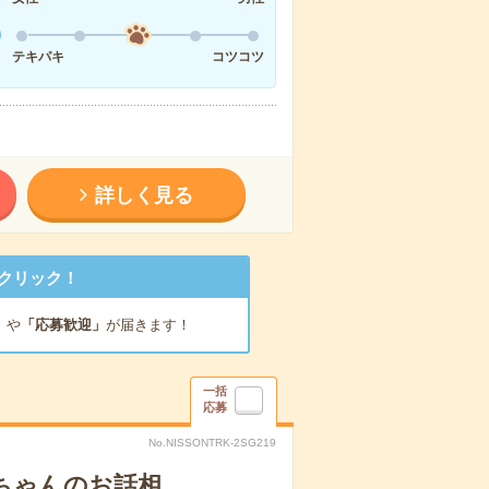
テキパキ
コツコツ
詳しく見る
クリック！
」
や
「応募歓迎」
が届きます！
一括
応募
No.NISSONTRK-2SG219
あちゃんのお話相