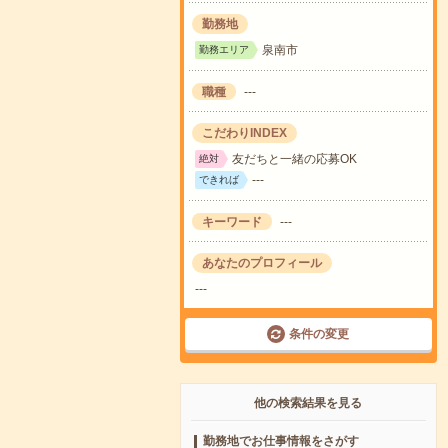
勤務地
泉南市
勤務エリア
職種
---
こだわりINDEX
友だちと一緒の応募OK
絶対
---
できれば
キーワード
---
あなたのプロフィール
---
条件の変更
他の検索結果を見る
勤務地でお仕事情報をさがす