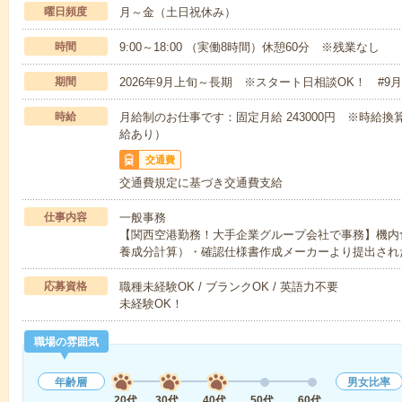
曜日頻度
月～金（土日祝休み）
時間
9:00～18:00 （実働8時間）休憩60分 ※残業なし
期間
2026年9月上旬～長期 ※スタート日相談OK！ #9
時給
月給制のお仕事です：固定月給 243000円 ※時給換
給あり）
交通費
交通費規定に基づき交通費支給
仕事内容
一般事務
【関西空港勤務！大手企業グループ会社で事務】機内
養成分計算）・確認仕様書作成メーカーより提出され
応募資格
職種未経験OK / ブランクOK / 英語力不要
未経験OK！
職場の雰囲気
年齢層
男女比率
20代
30代
40代
50代
60代