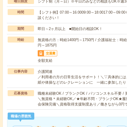
曜日頻度
シフト制（月～日）※平日のみなどの相談もOK※週3
時間
【シフト例】07:00～16:0009:00～18:0017:00
談ください！
期間
即日～2ヶ月以上 ■開始日の相談OK！
時給
無資格の方：時給1400円～1750円 / 介護福祉士：時給1
円～1875円
交通費
全額支給
仕事内容
介護関連
／利用者の方の日常生活をサポート！＼▽具体的には
紙や体操などのレクレーションに 一緒に参加したり
応募資格
職種未経験OK / ブランクOK / パソコンスキル不要 /
＼無資格＊未経験OK／★年齢不問・ブランクOK★履
会保険完備＼資格取得支援制度あり／働きながら0円
職場の雰囲気