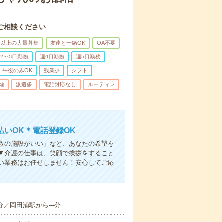
ご相談ください
名以上の大量募集
友達と一緒OK
OA不要
2～3日勤務
週4日勤務
週5日勤務
午後のみOK
残業少
シフト
煙
派遣多
電話対応なし
ルーティン
いOK＊電話登録OK
人数の施設がいい」など、あなたの希望を
▼介護の仕事は、笑顔で挨拶をすること
い業務はお任せしません！安心してご応
分／岡田浦駅から---分