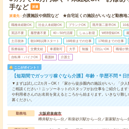
手など
派遣
介護施設や病院など ★自宅近くの施設がいいなど勤務地
派遣先
職種未経験OK
社会人未経験OK
ブランクOK
既卒第二新卒OK
10
英語不要
履歴書不要
40～50代活躍
しゅふ歓迎
WEB登録OK
週
土日祝休
朝10時以降スタート
16時前までの仕事
17時前までの仕事
医療福祉
交費支給
車通勤可
大手
制服
日払いOK
職場が禁
自転車・バイクOK
看護師
介護士
ここがポイント！
【短期間でガッツリ稼ぐなら介護】年齢・学歴不問＊日払
▼まずは試しに2カ月～OK！「家から徒歩圏内の施設がいい」「少
ご相談ください！ニッソーネットのスタッフがお仕事をご紹介します
や利用者さんのお名前を覚えるところから始まります。いきなり難し
募ください。
勤務地
大阪府泉南市
樽井駅から---分／和泉砂川駅から---分／新家駅から---