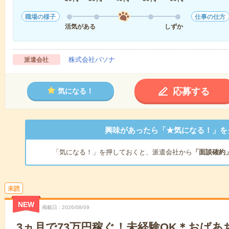
職場の様子
仕事の仕方
活気がある
しずか
株式会社パソナ
派遣会社
応募する
気になる！
興味があったら「★気になる！」を
「気になる！」を押しておくと、派遣会社から
「面談確約
未読
NEW
掲載日
2026/08/09
3ヵ月で73万円稼ぐ！未経験OK＊おば