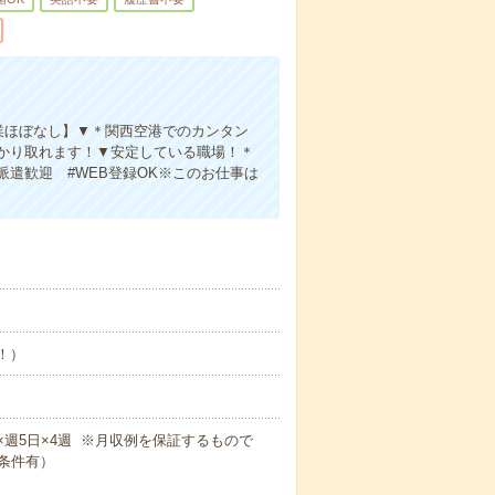
業ほぼなし】▼＊関西空港でのカンタン
かり取れます！▼安定している職場！＊
派遣歓迎 #WEB登録OK※このお仕事は
め！）
！
0m×週5日×4週 ※月収例を保証するもので
条件有）