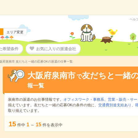
ヘル
エリア変更
た希望条件
お気に入りの派遣会社
阪府泉南市 友だちと一緒の応募OKの派遣の仕事一覧
大阪府泉南市
友だちと一緒の
で
報一覧
泉南市の派遣のお仕事情報です。
オフィスワーク・事務系
、
営業・販売・サー
揃えています。友だちと一緒の応募OKの条件の他に、
交通費別途支給あり
、
取り揃えています。
15
1
15
件中
～
件を表示中