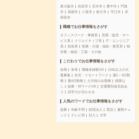
東大阪市
吹田市
茨木市
豊中市
門真
市
高槻市
八尾市
枚方市
守口市
岸
和田市
職種でお仕事情報をさがす
オフィスワーク・事務系
営業・販売・サー
ビス系
クリエイティブ系
IT・エンジニア
系
技術系
医療・介護・福祉・教育系
軽
作業・物流・工場・その他
こだわりでお仕事情報をさがす
短期
単発
職種未経験OK
10名以上の大
量募集
在宅・リモートワーク
週2～3日勤
務
週4日勤務
土日祝のみ勤務
残業な
し
副業・WワークOK
交通費別途支給あ
り
語学力が活かせる
人気のワードでお仕事情報をさがす
急募
年齢不問
財団法人
英語
書類チェ
ック
テレビ局
封入
大学