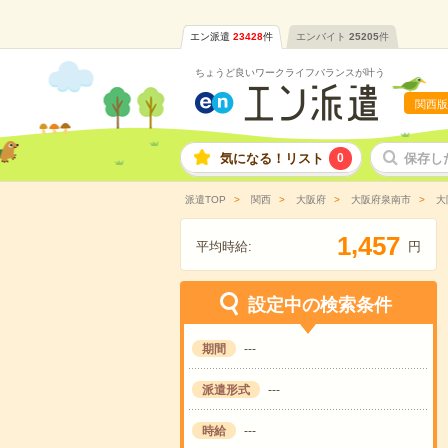
エン派遣
23428
件
エンバイト
25205
件
ちょうど良いワークライフバランスが叶う
関西版
気になる！リスト
0
保存し
派遣TOP
関西
大阪府
大阪府泉南市
大
,
1
4
5
7
平均時給:
円
設定中の検索条件
期間
---
派遣形式
---
時給
---