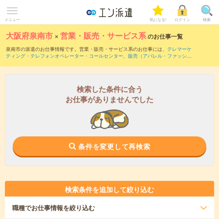
メニュー
気になる!
ログイン
検索
大阪府泉南市
×
営業・販売・サービス系
のお仕事一覧
泉南市の派遣のお仕事情報です。営業・販売・サービス系のお仕事には、
テレマーケ
ティング・テレフォンオペレーター・コールセンター
、
販売（アパレル・ファッショ
ン・コスメ）
、
営業・企画営業・ラウンダー
などがあります。さらに、
短期
・
単発
な
どの期間や、
職種未経験OK
などのこだわり条件で絞り込んでいただけます。
検索した条件に合う
お仕事がありませんでした
条件を変更して再検索
検索条件を追加して絞り込む
職種
でお仕事情報を絞り込む