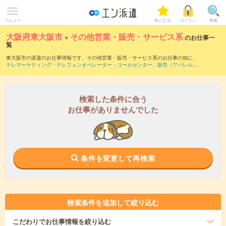
メニュー
気になる!
ログイン
検索
大阪府東大阪市
×
その他営業・販売・サービス系
のお仕事一
覧
東大阪市の派遣のお仕事情報です。その他営業・販売・サービス系のお仕事の他に、
テレマーケティング・テレフォンオペレーター・コールセンター
、
販売（アパレル・
ファッション・コスメ）
、
営業・企画営業・ラウンダー
などを取り揃えています。さ
らに、
短期
・
単発
などの期間や、
職種未経験OK
などのこだわり条件で絞り込んでいた
だけます。
検索した条件に合う
お仕事がありませんでした
条件を変更して再検索
検索条件を追加して絞り込む
こだわり
でお仕事情報を絞り込む