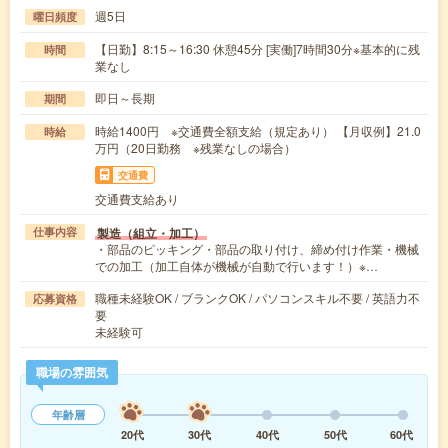
週5日
曜日頻度
【日勤】8:15～16:30 休憩45分 [実働]7時間30分※基本的に残
時間
業なし
即日～長期
期間
時給1400円 ※交通費全額支給（規定あり） 【月収例】21.0
時給
万円（20日勤務 ※残業なしの場合）
交通費
交通費支給あり
製造（組立・加工）
仕事内容
・部品のピッキング・部品の取り付け、締め付け作業・機械
での加工（加工自体が機械が自動で行います！）※…
職種未経験OK / ブランクOK / パソコンスキル不要 / 英語力不
応募資格
要
未経験可
職場の雰囲気
年齢層
20代
30代
40代
50代
60代