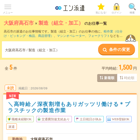
メニュー
気になる!
ログイン
検索
大阪府高石市
×
製造（組立・加工）
のお仕事一覧
高石市の派遣のお仕事情報です。製造（組立・加工）のお仕事の他に、
軽作業（仕分
け・ピッキング・検品、商品管理）
、
マシンオペレーター
、
フォークリフト
などを取
り揃えています。さらに、
短期
・
単発
などの期間や、
職種未経験OK
などのこだわり条
件で絞り込んでいただけます。職種辞典：
製造（組立・加工）のお仕事とは？とは？
条件の変更
大阪府高石市 / 製造（組立・加工）
5
1,500
全
件
平均時給:
円
時給順
新着順
未読
掲載日
2026/08/09
NEW
＼高時給／深夜割増もありガッツリ働ける＊プ
ラスチックの製造作業
職種未経験OK
交通費別途支給あり
土日祝日が休み
WEB登録OK
派遣
大阪府高石市
勤務地