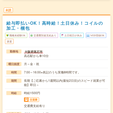
未読
給与即払いOK！高時給！土日休み！コイルの
加工・梱包
職種未経験OK
交通費別途支給あり
土日祝日が休み
WEB登録OK
派遣
大阪府高石市
勤務地
高石駅から車10分
月～金・祝
曜日頻度
7:00～16:00※表記のうち実働8時間です。
時間
長期【ご応募から1週間以内(最短2日目)のスピード就業が可
期間
能】即日～
時給1500円
時給
交通費
交通費支給有り