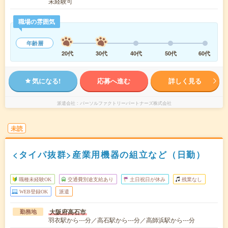
未経験可
職場の雰囲気
年齢層
20代
30代
40代
50代
60代
気になる!
応募へ進む
詳しく見る
派遣会社
パーソルファクトリーパートナーズ株式会社
未読
<タイパ抜群>産業用機器の組立など（日勤）
職種未経験OK
交通費別途支給あり
土日祝日が休み
残業なし
WEB登録OK
派遣
大阪府高石市
勤務地
羽衣駅から---分／高石駅から---分／高師浜駅から---分