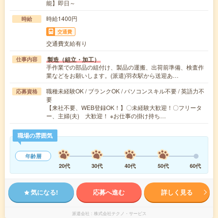
能】即日～
時給1400円
時給
交通費
交通費支給有り
製造（組立・加工）
仕事内容
手作業での部品の組付け、製品の運搬、出荷前準備、検査作
業などをお願いします。(派遣)羽衣駅から送迎あ…
職種未経験OK / ブランクOK / パソコンスキル不要 / 英語力不
応募資格
要
【来社不要、WEB登録OK！】〇未経験大歓迎！〇フリータ
ー、主婦(夫) 大歓迎！ ※お仕事の掛け持ち…
職場の雰囲気
年齢層
20代
30代
40代
50代
60代
気になる!
応募へ進む
詳しく見る
派遣会社
株式会社テクノ・サービス