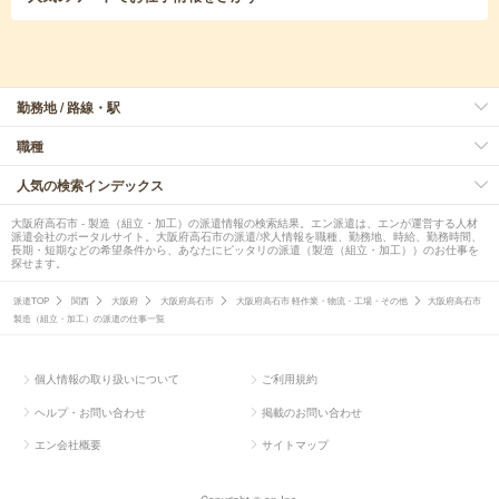
勤務地 / 路線・駅
職種
人気の検索インデックス
大阪府高石市 - 製造（組立・加工）の派遣情報の検索結果。エン派遣は、エンが運営する人材
派遣会社のポータルサイト。大阪府高石市の派遣/求人情報を職種、勤務地、時給、勤務時間、
長期・短期などの希望条件から、あなたにピッタリの派遣（製造（組立・加工））のお仕事を
探せます。
派遣TOP
関西
大阪府
大阪府高石市
大阪府高石市 軽作業・物流・工場・その他
大阪府高石市
製造（組立・加工）の派遣の仕事一覧
個人情報の取り扱いについて
ご利用規約
ヘルプ・お問い合わせ
掲載のお問い合わせ
エン会社概要
サイトマップ