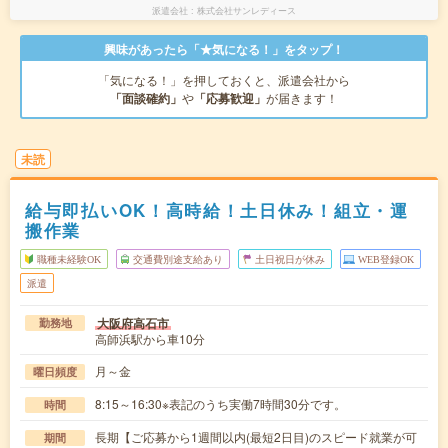
派遣会社
株式会社サンレディース
興味があったら「★気になる！」をタップ！
「気になる！」を押しておくと、派遣会社から
「面談確約」
や
「応募歓迎」
が届きます！
未読
給与即払いOK！高時給！土日休み！組立・運
搬作業
職種未経験OK
交通費別途支給あり
土日祝日が休み
WEB登録OK
派遣
大阪府高石市
勤務地
高師浜駅から車10分
月～金
曜日頻度
8:15～16:30※表記のうち実働7時間30分です。
時間
長期【ご応募から1週間以内(最短2日目)のスピード就業が可
期間