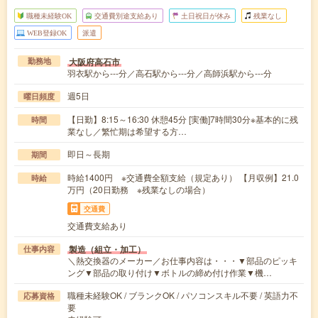
職種未経験OK
交通費別途支給あり
土日祝日が休み
残業なし
WEB登録OK
派遣
大阪府高石市
勤務地
羽衣駅から---分／高石駅から---分／高師浜駅から---分
週5日
曜日頻度
【日勤】8:15～16:30 休憩45分 [実働]7時間30分※基本的に残
時間
業なし／繁忙期は希望する方…
即日～長期
期間
時給1400円 ※交通費全額支給（規定あり） 【月収例】21.0
時給
万円（20日勤務 ※残業なしの場合）
交通費
交通費支給あり
製造（組立・加工）
仕事内容
＼熱交換器のメーカー／お仕事内容は・・・▼部品のピッキ
ング▼部品の取り付け▼ボトルの締め付け作業▼機…
職種未経験OK / ブランクOK / パソコンスキル不要 / 英語力不
応募資格
要