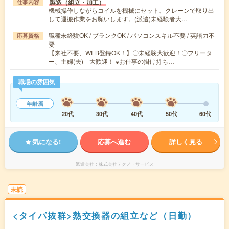
製造（組立・加工）
仕事内容
機械操作しながらコイルを機械にセット、クレーンで取り出
して運搬作業をお願いします。(派遣)未経験者大…
職種未経験OK / ブランクOK / パソコンスキル不要 / 英語力不
応募資格
要
【来社不要、WEB登録OK！】〇未経験大歓迎！〇フリータ
ー、主婦(夫) 大歓迎！ ※お仕事の掛け持ち…
職場の雰囲気
年齢層
20代
30代
40代
50代
60代
気になる!
応募へ進む
詳しく見る
派遣会社
株式会社テクノ・サービス
未読
<タイパ抜群>熱交換器の組立など（日勤）