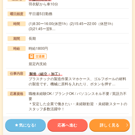
羽衣駅から車10分
平日週5日勤務
曜日頻度
(1)8:30ー16:00(休憩1h）(2)15:45ー22:00（休憩1h）
時間
(3)21:45ー翌8…
長期
期間
時給1800円
時給
交通費
規定内支給
製造（組立・加工）
仕事内容
プラスチックの製造作業スマホケース、ゴルフボールの材料
の製造です。機械に原料を入れたり、ボタンを押す…
職種未経験OK / ブランクOK / パソコンスキル不要 / 英語力不
応募資格
要
＊安定した企業で働きたい・未経験歓迎 ・未経験スタートの
スタッフ多数活躍中！
気になる!
応募へ進む
詳しく見る