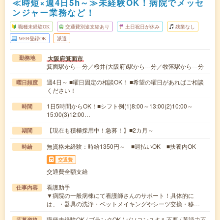
≪時短×週4日5h～≫未経験OK！病院でメッセ
ンジャー業務など！
職種未経験OK
交通費別途支給あり
土日祝日が休み
残業なし
WEB登録OK
派遣
大阪府箕面市
勤務地
箕面駅から---分／桜井(大阪府)駅から---分／牧落駅から---分
週4日～ ■曜日固定の相談OK！ ■希望の曜日があればご相談
曜日頻度
ください！
1日5時間からOK！■シフト例(1)8:00～13:00(2)10:00～
時間
15:00(3)12:00…
【現在も積極採用中！急募！】■2カ月～
期間
無資格未経験：時給1350円～ ■週払いOK ■扶養内OK
時給
交通費
交通費全額支給
看護助手
仕事内容
▼病院の一般病棟にて看護師さんのサポート！具体的に
は、・器具の洗浄・ベットメイキングやシーツ交換・移…
職種未経験OK / ブランクOK / パソコンスキル不要 / 英語力不
応募資格