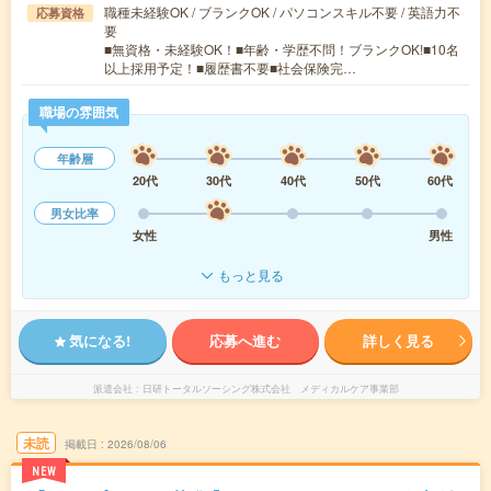
職種未経験OK / ブランクOK / パソコンスキル不要 / 英語力不
応募資格
要
■無資格・未経験OK！■年齢・学歴不問！ブランクOK!■10名
以上採用予定！■履歴書不要■社会保険完…
職場の雰囲気
年齢層
20代
30代
40代
50代
60代
男女比率
女性
男性
もっと見る
気になる!
応募へ進む
詳しく見る
派遣会社
日研トータルソーシング株式会社 メディカルケア事業部
未読
掲載日
2026/08/06
NEW