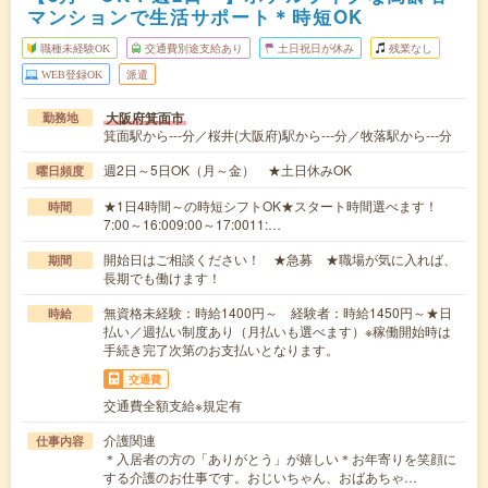
マンションで生活サポート＊時短OK
職種未経験OK
交通費別途支給あり
土日祝日が休み
残業なし
WEB登録OK
派遣
大阪府箕面市
勤務地
箕面駅から---分／桜井(大阪府)駅から---分／牧落駅から---分
週2日～5日OK（月～金） ★土日休みOK
曜日頻度
★1日4時間～の時短シフトOK★スタート時間選べます！
時間
7:00～16:009:00～17:0011:…
開始日はご相談ください！ ★急募 ★職場が気に入れば、
期間
長期でも働けます！
無資格未経験：時給1400円～ 経験者：時給1450円～★日
時給
払い／週払い制度あり（月払いも選べます）※稼働開始時は
手続き完了次第のお支払いとなります。
交通費
交通費全額支給※規定有
介護関連
仕事内容
＊入居者の方の「ありがとう」が嬉しい＊お年寄りを笑顔に
する介護のお仕事です。おじいちゃん、おばあちゃ…