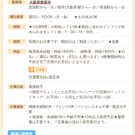
大阪府箕面市
勤務地
箕面駅から---分／桜井(大阪府)駅から---分／牧落駅から---分
週2日～5日OK（月～金） ★土日休みOK
曜日頻度
★1日4時間～の時短シフトOK★都合に合わせてシフトが決
時間
められますシフト例：7：00～16：009：…
長期のお仕事です。開始日はご相談ください！ ★急募
期間
無資格未経験：時給1400円～ 経験者：時給1450円～★日
時給
払い／週払い制度あり（月払いも選べます）※稼働開始時は
手続き完了次第のお支払いとなります。
交通費
交通費支給※規定有
看護助手
仕事内容
≪病院でちょっとしたお手伝い≫○シーツの交換やベッドメ
イキング〇お手洗い・入浴など生活のお手伝い○診…
職種未経験OK / ブランクOK / パソコンスキル不要 / 英語力不
応募資格
要
≪無資格・未経験OK≫年齢不問★10名以上採用予定★履歴
書は不要です。▽応募後の流れ1)翌営業日まで…
職場の雰囲気