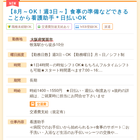
NEW
【8月～OK！週3日～】食事の準備などできる
ことから看護助手＊日払いOK
職種未経験OK
交通費別途支給あり
WEB登録OK
派遣
大阪府箕面市
勤務地
牧落駅から徒歩10分
【勤務日数】週3日～OK 【勤務曜日】月～日／シフト制
曜日頻度
★1日4時間～の時短シフトOK★もちろんフルタイムシフト
時間
も可能★スタート時間選べます7:00～16:…
長期
期間
時給1400～1550円 ★日払い・週払い制度あり ※規約の詳
時給
細は、ご就業時に担当にお問合せ下さいませ
交通費
交通費支給（規定有）
看護助手
仕事内容
≪病院でのお手伝いから始められる≫○食事のサポート〇お
手洗い・入浴など生活のお手伝い○シーツの交換や…