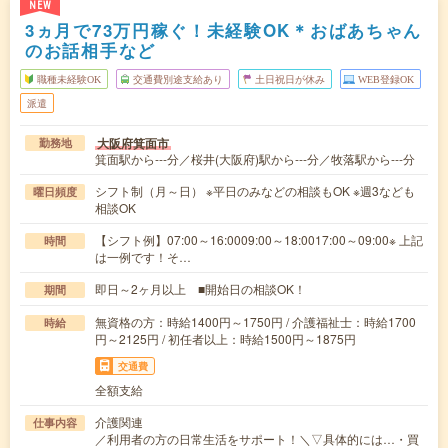
NEW
3ヵ月で73万円稼ぐ！未経験OK＊おばあちゃん
のお話相手など
職種未経験OK
交通費別途支給あり
土日祝日が休み
WEB登録OK
派遣
大阪府箕面市
勤務地
箕面駅から---分／桜井(大阪府)駅から---分／牧落駅から---分
シフト制（月～日） ※平日のみなどの相談もOK ※週3なども
曜日頻度
相談OK
【シフト例】07:00～16:0009:00～18:0017:00～09:00※ 上記
時間
は一例です！そ…
即日～2ヶ月以上 ■開始日の相談OK！
期間
無資格の方：時給1400円～1750円 / 介護福祉士：時給1700
時給
円～2125円 / 初任者以上：時給1500円～1875円
交通費
全額支給
介護関連
仕事内容
／利用者の方の日常生活をサポート！＼▽具体的には…・買