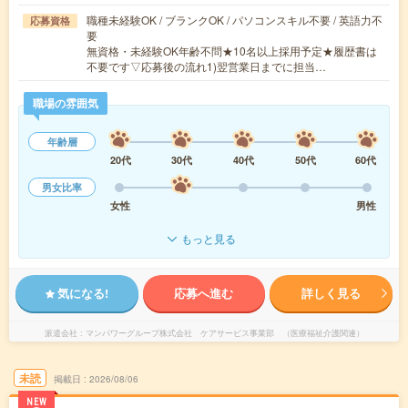
職種未経験OK / ブランクOK / パソコンスキル不要 / 英語力不
応募資格
要
無資格・未経験OK年齢不問★10名以上採用予定★履歴書は
不要です▽応募後の流れ1)翌営業日までに担当…
職場の雰囲気
年齢層
20代
30代
40代
50代
60代
男女比率
女性
男性
もっと見る
気になる!
応募へ進む
詳しく見る
派遣会社
マンパワーグループ株式会社 ケアサービス事業部 （医療福祉介護関連）
未読
掲載日
2026/08/06
NEW