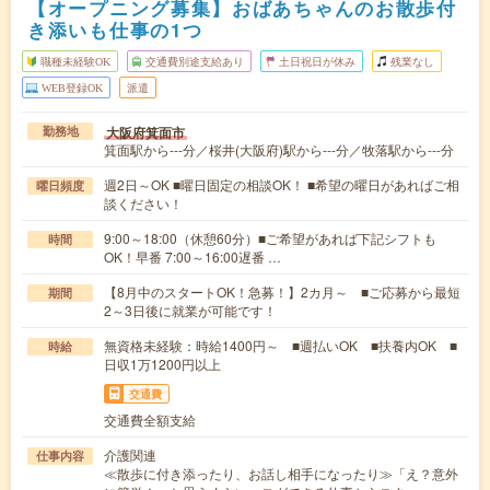
【オープニング募集】おばあちゃんのお散歩付
き添いも仕事の1つ
職種未経験OK
交通費別途支給あり
土日祝日が休み
残業なし
WEB登録OK
派遣
大阪府箕面市
勤務地
箕面駅から---分／桜井(大阪府)駅から---分／牧落駅から---分
週2日～OK ■曜日固定の相談OK！ ■希望の曜日があればご相
曜日頻度
談ください！
9:00～18:00（休憩60分）■ご希望があれば下記シフトも
時間
OK！早番 7:00～16:00遅番 …
【8月中のスタートOK！急募！】2カ月～ ■ご応募から最短
期間
2～3日後に就業が可能です！
無資格未経験：時給1400円～ ■週払いOK ■扶養内OK ■
時給
日収1万1200円以上
交通費
交通費全額支給
介護関連
仕事内容
≪散歩に付き添ったり、お話し相手になったり≫「え？意外