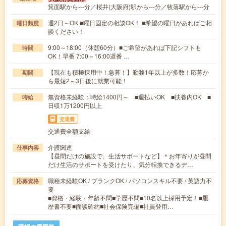
箕面駅から---分／桜井(大阪府)駅から---分／牧落駅から---分
週2日～OK ■曜日固定の相談OK！ ■希望の曜日があればご相
曜日頻度
談ください！
9:00～18:00（休憩60分）■ご希望があれば下記シフトも
時間
OK！早番 7:00～16:00遅番 …
【現在も積極採用中！急募！】勤務1年以上が多数！応募か
期間
ら最短2～3日後に就業可能！
無資格未経験：時給1400円～ ■週払いOK ■扶養内OK ■
時給
日収1万1200円以上
交通費
交通費全額支給
介護関連
仕事内容
【昼間だけの施設で、生活サポートなど】＊お年寄りが昼間
だけ生活のサポートを受けたり、気分転換できるデ…
職種未経験OK / ブランクOK / パソコンスキル不要 / 英語力不
応募資格
要
■資格・経験・年齢不問■学歴不問■10名以上採用予定！■履
歴書不要■面談確約■社会保険完備■社員登用…