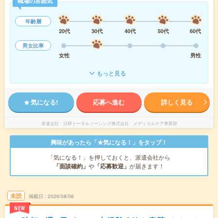
職場の雰囲気
年齢層
20代
30代
40代
50代
60代
男女比率
女性
男性
もっと見る
気になる!
応募へ進む
詳しく見る
派遣会社
日研トータルソーシング株式会社 メディカルケア事業部
興味があったら「★気になる！」をタップ！
「気になる！」を押しておくと、派遣会社から
「面談確約」
や
「応募歓迎」
が届きます！
未読
掲載日
2026/08/06
NEW