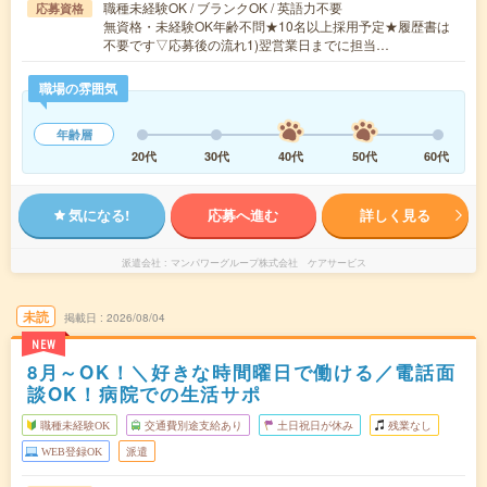
職種未経験OK / ブランクOK / 英語力不要
応募資格
無資格・未経験OK年齢不問★10名以上採用予定★履歴書は
不要です▽応募後の流れ1)翌営業日までに担当…
職場の雰囲気
年齢層
20代
30代
40代
50代
60代
気になる!
応募へ進む
詳しく見る
派遣会社
マンパワーグループ株式会社 ケアサービス
未読
掲載日
2026/08/04
NEW
8月～OK！＼好きな時間曜日で働ける／電話面
談OK！病院での生活サポ
職種未経験OK
交通費別途支給あり
土日祝日が休み
残業なし
WEB登録OK
派遣