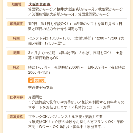
大阪府箕面市
勤務地
箕面駅から---分／桜井(大阪府)駅から---分／牧落駅から---分
／箕面船場阪大前駅から---分／箕面萱野駅から---分
週2日（週1日も相談OK！） ※希望のシフトを毎月提出（日
曜日頻度
数と曜日の組み合わせや固定も可）
≪シフト例≫10:00～15:00（実働5時間）12:00～17:00（実
時間
働5時間）17:00～翌1…
3ヵ月までの短期 ※職場が気に入れば、長期もOK！ ★急
期間
募！即日勤務もOK！
時給1700円～ 夜勤時給2060円～ 日収3万円～（夜勤時給
時給
2060円×15h）
交通費
交通費全額支給
介護関連
仕事内容
＼介護施設で見守りやお手伝い／施設を利用するお年寄りの
サポートをお任せします！＜具体的には…＞・お掃…
ブランクOK / パソコンスキル不要 / 英語力不要
応募資格
＜無資格OK！＞介護の経験をお持ちの方ブランクOK・年齢
不問！WワークOK10名以上募集中！履歴書不…