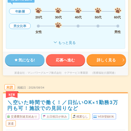
年齢層
20代
30代
40代
50代
60代
男女比率
女性
男性
もっと見る
気になる!
応募へ進む
詳しく見る
派遣会社
マンパワーグループ株式会社 ケアサービス事業部 （医療福祉介護関連）
未読
掲載日
2026/08/04
NEW
＼空いた時間で働く！／日払いOK×1勤務3万
円も可！施設での見回りなど
交通費別途支給あり
土日祝日が休み
残業なし
WEB登録OK
派遣