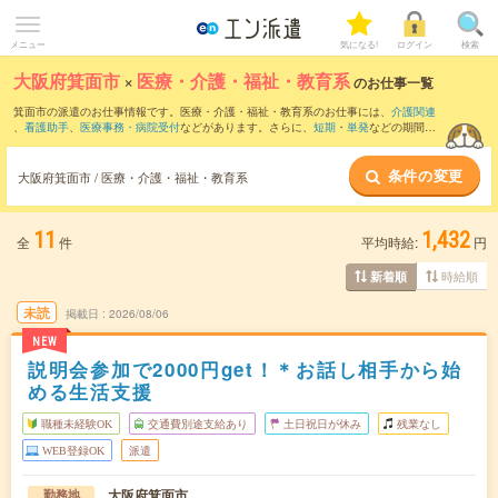
メニュー
気になる!
ログイン
検索
大阪府箕面市
×
医療・介護・福祉・教育系
のお仕事一覧
箕面市の派遣のお仕事情報です。医療・介護・福祉・教育系のお仕事には、
介護関連
、
看護助手
、
医療事務・病院受付
などがあります。さらに、
短期
・
単発
などの期間
や、
職種未経験OK
などのこだわり条件で絞り込んでいただけます。
条件の変更
大阪府箕面市 / 医療・介護・福祉・教育系
11
1,432
全
件
平均時給:
円
時給順
新着順
未読
掲載日
2026/08/06
NEW
説明会参加で2000円get！＊お話し相手から始
める生活支援
職種未経験OK
交通費別途支給あり
土日祝日が休み
残業なし
WEB登録OK
派遣
大阪府箕面市
勤務地