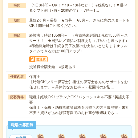
〈1日3時間～OK！＊10～13時など！〉※残業なし！▼選べ
時間
るシフト例（7時～20時の間）・7時～1…
最短2ヶ月～長期 ★急募 ★8月～、さらに先のスタートも
期間
OK！開始日ご相談ください。
経験者：時給1650円～ （有資格未経験は時給1550円～ス
時給
タート！）★日払い／週払い制度あり（月払いも選べます）
※稼働開始時は手続き完了次第のお支払いとなります★フル
タイムできる方は100円アップ！
交通費
交通費全額支給 ※規定あり
保育士
仕事内容
【時短OK!フリー保育士】担任の保育士さんのサポートをお
任せします。～具体的なお仕事～・登園時のお迎…
職種未経験OK / ブランクOK / パソコンスキル不要 / 英語力不
応募資格
要
保育士・保母・幼稚園教諭資格をお持ちの方＊履歴書・来社
不要＊資格があれば保育園でのお仕事が未経験でも…
職場の雰囲気
年齢層