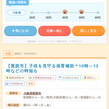
職場の雰囲気
年齢層
20代
30代
40代
50代
60代
気になる!
応募へ進む
詳しく見る
派遣会社
マンパワーグループ株式会社 ケアサービス
未読
掲載日
2026/08/01
【箕面市】子供を見守る保育補助＊10時～13
時などの時短も
職種未経験OK
交通費別途支給あり
土日祝日が休み
残業なし
WEB登録OK
派遣
大阪府箕面市
勤務地
箕面駅から---分／桜井(大阪府)駅から---分／牧落駅から---分
週3日～OK（月～金）
曜日頻度