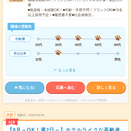
要
■無資格・未経験OK！■年齢・学歴不問！ブランクOK!■10名
以上採用予定！■履歴書不要■社会保険完…
職場の雰囲気
年齢層
20代
30代
40代
50代
60代
男女比率
女性
男性
もっと見る
気になる!
応募へ進む
詳しく見る
派遣会社
日研トータルソーシング株式会社 メディカルケア事業部
未読
掲載日
2026/08/06
NEW
【8月～OK！週2日～】ホテルライクな高齢者