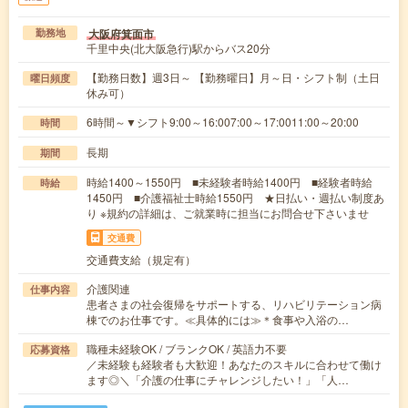
大阪府箕面市
勤務地
千里中央(北大阪急行)駅からバス20分
【勤務日数】週3日～ 【勤務曜日】月～日・シフト制（土日
曜日頻度
休み可）
6時間～▼シフト9:00～16:007:00～17:0011:00～20:00
時間
長期
期間
時給1400～1550円 ■未経験者時給1400円 ■経験者時給
時給
1450円 ■介護福祉士時給1550円 ★日払い・週払い制度あ
り ※規約の詳細は、ご就業時に担当にお問合せ下さいませ
交通費
交通費支給（規定有）
介護関連
仕事内容
患者さまの社会復帰をサポートする、リハビリテーション病
棟でのお仕事です。≪具体的には≫＊食事や入浴の…
職種未経験OK / ブランクOK / 英語力不要
応募資格
／未経験も経験者も大歓迎！あなたのスキルに合わせて働け
ます◎＼「介護の仕事にチャレンジしたい！」「人…