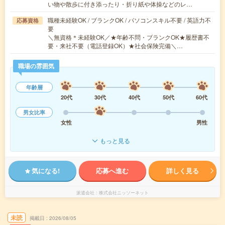
い物や散歩に付き添ったり・折り紙や体操などのレ…
職種未経験OK / ブランクOK / パソコンスキル不要 / 英語力不
応募資格
要
＼無資格＊未経験OK／★年齢不問・ブランクOK★履歴書不
要・来社不要（電話登録OK）★社会保険完備＼…
職場の雰囲気
年齢層
20代
30代
40代
50代
60代
男女比率
女性
男性
もっと見る
気になる!
応募へ進む
詳しく見る
派遣会社
株式会社ニッソーネット
未読
掲載日
2026/08/05