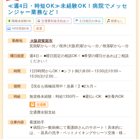
≪週4日・時短OK≫未経験OK！病院でメッセ
ンジャー業務など！
職種未経験OK
交通費別途支給あり
土日祝日が休み
残業なし
WEB登録OK
派遣
大阪府箕面市
勤務地
箕面駅から---分／桜井(大阪府)駅から---分／牧落駅から---分
週4日～ ■曜日固定の相談OK！ ■希望の曜日があればご相談
曜日頻度
ください！
1日5時間からOK！■シフト例(1)8:00～13:00(2)10:00～
時間
15:00(3)12:00…
【現在も積極採用中！急募！】■2カ月～
期間
無資格未経験：時給1350円～ ■週払いOK ■扶養内OK
時給
交通費
交通費全額支給
看護助手
仕事内容
▼病院の一般病棟にて看護師さんのサポート！具体的に
は、・器具の洗浄・ベットメイキングやシーツ交換・移…