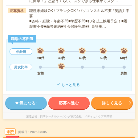
に簡単！」と思うくらい、スグできる仕事からスタ…
職種未経験OK / ブランクOK / パソコンスキル不要 / 英語力不
応募資格
要
■資格・経験・年齢不問■学歴不問■10名以上採用予定！■履
歴書不要■面談確約■社会保険完備■社員登用…
職場の雰囲気
年齢層
20代
30代
40代
50代
60代
男女比率
女性
男性
もっと見る
気になる!
応募へ進む
詳しく見る
派遣会社
日研トータルソーシング株式会社 メディカルケア事業部
未読
掲載日
2026/08/05