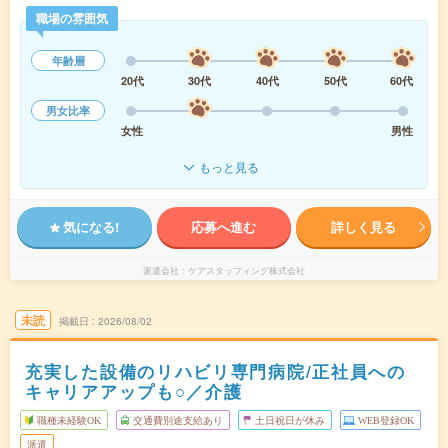
職場の雰囲気
年齢層
20代
30代
40代
50代
60代
男女比率
女性
男性
もっと見る
気になる!
応募へ進む
詳しく見る
派遣会社
ケアスタッフィング株式会社
未読
掲載日
2026/08/02
充実した設備のリハビリ専門病院/正社員への
キャリアアップも○／介護
職種未経験OK
交通費別途支給あり
土日祝日が休み
WEB登録OK
派遣