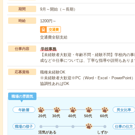
期間
9月～開始（～長期）
時給
1200円～
交通費
交通費全額支給
仕事内容
学校事務
【未経験者大歓迎・年齢不問・経験不問】学校内の事
成など※仕事については、丁寧な指導や説明もありま
応募資格
職種未経験OK
※未経験者大歓迎※PC（Word・Excel・PowerP
協調性あればOK
職場の雰囲気
年齢層
男女比率
20代
30代
40代
50代
60代
職場の様子
仕事の仕方
活気がある
しずか