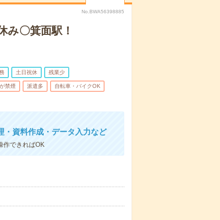
No.BWA56398885
休み〇箕面駅！
務
土日祝休
残業少
が禁煙
派遣多
自転車・バイクOK
理・資料作成・データ入力など
操作できればOK