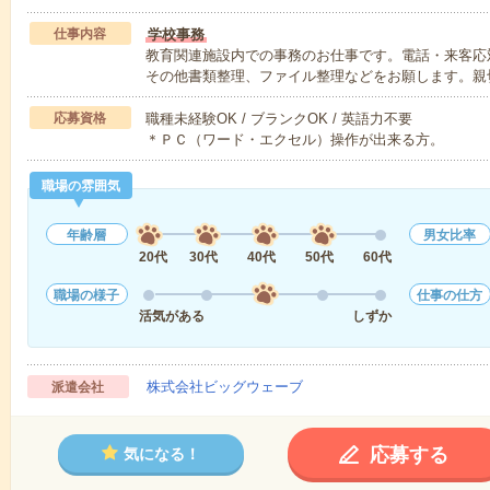
仕事内容
学校事務
教育関連施設内での事務のお仕事です。電話・来客応
その他書類整理、ファイル整理などをお願します。親
応募資格
職種未経験OK / ブランクOK / 英語力不要
＊ＰＣ（ワード・エクセル）操作が出来る方。
職場の雰囲気
年齢層
男女比率
20代
30代
40代
50代
60代
職場の様子
仕事の仕方
活気がある
しずか
株式会社ビッグウェーブ
派遣会社
応募する
気になる！