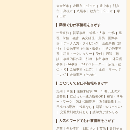
東大阪市
吹田市
茨木市
豊中市
門真
市
高槻市
八尾市
枚方市
守口市
岸
和田市
職種でお仕事情報をさがす
一般事務
営業事務
総務・人事・労務
経
理・財務・会計・英文経理
貿易・国際事
務
データ入力・タイピング
金融事務（銀
行）
金融事務（生保・損保）
その他事務
系
秘書・セクレタリー
受付
通訳・翻
訳
事務的軽作業
法務・特許事務
外国語
事務
OA事務・OAオペレーター
広報・宣
伝・IR
金融事務（証券）
企画・マーケテ
ィング
金融事務（その他）
こだわりでお仕事情報をさがす
短期
単発
職種未経験OK
10名以上の大
量募集
友だちと一緒の応募OK
在宅・リモ
ートワーク
週2～3日勤務
週4日勤務
土
日祝のみ勤務
残業なし
副業・WワークOK
交通費別途支給あり
語学力が活かせる
人気のワードでお仕事情報をさがす
急募
年齢不問
財団法人
英語
書類チェ