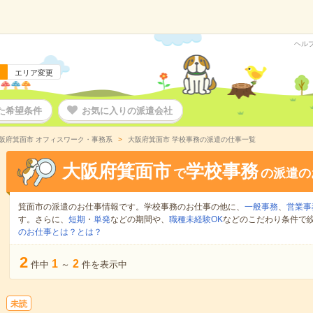
ヘル
エリア変更
た希望条件
お気に入りの派遣会社
阪府箕面市 オフィスワーク・事務系
大阪府箕面市 学校事務の派遣の仕事一覧
大阪府箕面市
学校事務
で
の派遣の
箕面市の派遣のお仕事情報です。学校事務のお仕事の他に、
一般事務
、
営業事
す。さらに、
短期
・
単発
などの期間や、
職種未経験OK
などのこだわり条件で
のお仕事とは？とは？
2
1
2
件中
～
件を表示中
未読