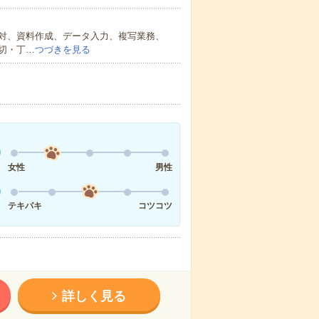
対、資料作成、データ入力、複写業務、
切・丁…
つづきを見る
女性
男性
テキパキ
コツコツ
詳しく見る