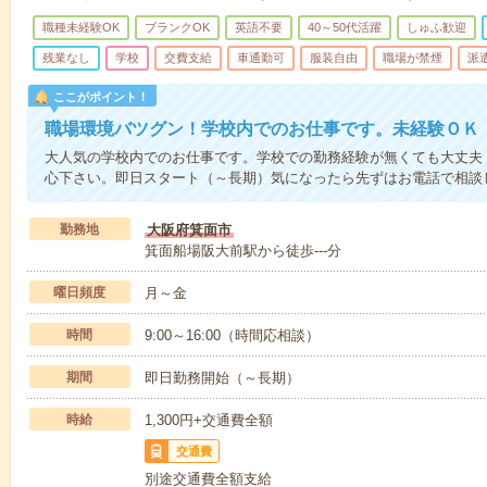
職種未経験OK
ブランクOK
英語不要
40～50代活躍
しゅふ歓迎
残業なし
学校
交費支給
車通勤可
服装自由
職場が禁煙
派
ここがポイント！
職場環境バツグン！学校内でのお仕事です。未経験ＯＫ
大人気の学校内でのお仕事です。学校での勤務経験が無くても大丈夫
心下さい。即日スタート（～長期）気になったら先ずはお電話で相談
勤務地
大阪府箕面市
箕面船場阪大前駅から徒歩---分
曜日頻度
月～金
時間
9:00～16:00（時間応相談）
期間
即日勤務開始（～長期）
時給
1,300円+交通費全額
交通費
別途交通費全額支給