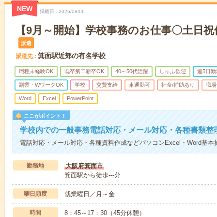
NEW
掲載日
2026/08/06
【9月～開始】学校事務のお仕事〇土日祝
派遣
箕面駅近郊の有名学校
派遣先
職種未経験OK
既卒第二新卒OK
40～50代活躍
しゅふ歓迎
週5日勤
副業・WワークOK
学校
交費支給
車通勤可
社食/補助あり
職場
Word
Excel
PowerPoint
ここがポイント！
学校内での一般事務電話対応・メール対応・各種書類整
電話対応・メール対応・各種資料作成などパソコンExcel・Word基本
勤務地
大阪府箕面市
箕面駅から徒歩---分
曜日頻度
就業曜日／月～金
時間
8：45～17：30（45分休憩）