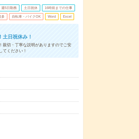
週5日勤務
土日祝休
16時前までの仕事
遣多
自転車・バイクOK
Word
Excel
！土日祝休み！
！親切・丁寧な説明がありますのでご安
してください！