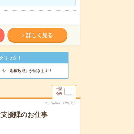
詳しく見る
クリック！
」
や
「応募歓迎」
が届きます！
一括
応募
No.BWAhon08290115
生支援課のお仕事