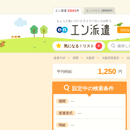
エン派遣
23221
件
エンバイト
28905
件
ちょうど良いワークライフバランスが叶う
関西版
気になる！リスト
0
保存し
派遣TOP
関西
大阪府
大阪府箕面市
大
,
1
2
5
0
平均時給:
円
設定中の検索条件
期間
---
派遣形式
---
時給
---