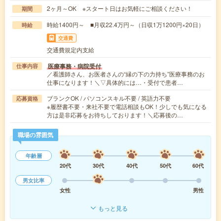
2ヶ月～OK ※スタート日はお気軽にご相談ください！
期間
時給1400円～ ■月収22.4万円～（日収1万1200円×20日）
時給
交通費
交通費規定内支給
医療事務・病院受付
仕事内容
／看護師さん、お医者さんの“縁の下の力持ち”医療事務のお
仕事になります！＼▽具体的には…・受付で患者…
ブランクOK / パソコンスキル不要 / 英語力不要
応募資格
※履歴書不要・来社不要で電話相談もOK！少しでも気になる
方は是非応募をお待ちしております！＼応募後の…
職場の雰囲気
年齢層
20代
30代
40代
50代
60代
男女比率
女性
男性
もっと見る