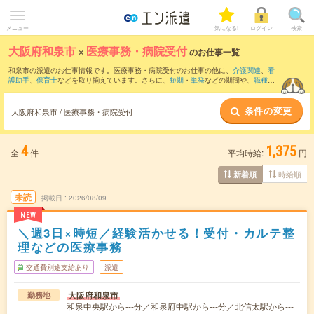
メニュー
気になる!
ログイン
検索
大阪府和泉市
×
医療事務・病院受付
のお仕事一覧
和泉市の派遣のお仕事情報です。医療事務・病院受付のお仕事の他に、
介護関連
、
看
護助手
、
保育士
などを取り揃えています。さらに、
短期
・
単発
などの期間や、
職種未
経験OK
などのこだわり条件で絞り込んでいただけます。職種辞典：
医療事務・病院受
付のお仕事とは？とは？
条件の変更
大阪府和泉市 / 医療事務・病院受付
4
1,375
全
件
平均時給:
円
時給順
新着順
未読
掲載日
2026/08/09
NEW
＼週3日×時短／経験活かせる！受付・カルテ整
理などの医療事務
交通費別途支給あり
派遣
大阪府和泉市
勤務地
和泉中央駅から---分／和泉府中駅から---分／北信太駅から---