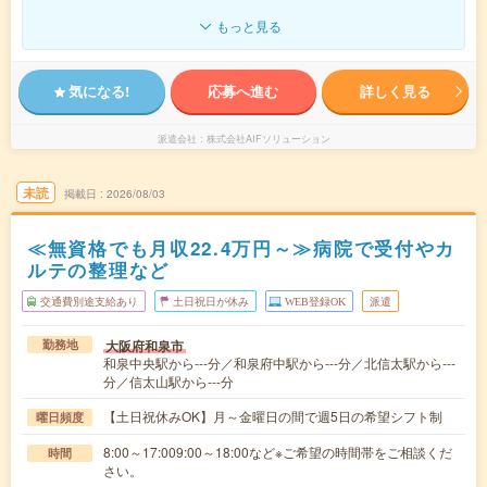
もっと見る
気になる!
応募へ進む
詳しく見る
派遣会社
株式会社AIFソリューション
未読
掲載日
2026/08/03
≪無資格でも月収22.4万円～≫病院で受付やカ
ルテの整理など
交通費別途支給あり
土日祝日が休み
WEB登録OK
派遣
大阪府和泉市
勤務地
和泉中央駅から---分／和泉府中駅から---分／北信太駅から---
分／信太山駅から---分
【土日祝休みOK】月～金曜日の間で週5日の希望シフト制
曜日頻度
8:00～17:009:00～18:00など※ご希望の時間帯をご相談くだ
時間
さい。