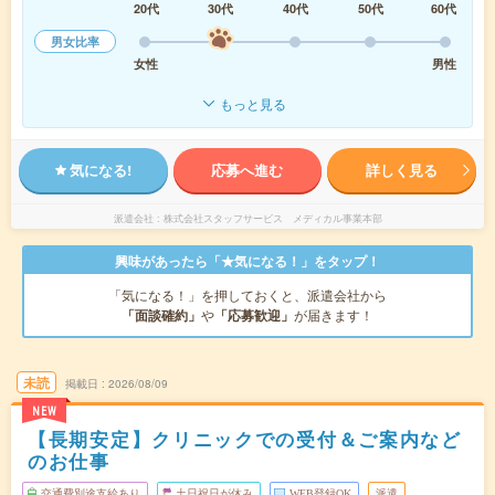
20代
30代
40代
50代
60代
男女比率
女性
男性
もっと見る
気になる!
応募へ進む
詳しく見る
派遣会社
株式会社スタッフサービス メディカル事業本部
興味があったら「★気になる！」をタップ！
「気になる！」を押しておくと、派遣会社から
「面談確約」
や
「応募歓迎」
が届きます！
未読
掲載日
2026/08/09
NEW
【長期安定】クリニックでの受付＆ご案内など
のお仕事
交通費別途支給あり
土日祝日が休み
WEB登録OK
派遣