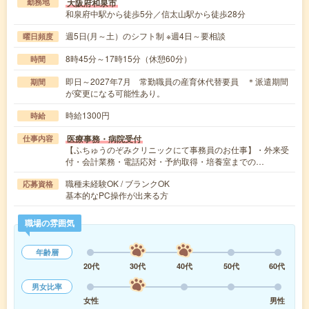
大阪府和泉市
勤務地
和泉府中駅から徒歩5分／信太山駅から徒歩28分
週5日(月～土）のシフト制 ※週4日～要相談
曜日頻度
8時45分～17時15分（休憩60分）
時間
即日～2027年7月 常勤職員の産育休代替要員 ＊派遣期間
期間
が変更になる可能性あり。
時給1300円
時給
医療事務・病院受付
仕事内容
【ふちゅうのぞみクリニックにて事務員のお仕事】・外来受
付・会計業務・電話応対・予約取得・培養室までの…
職種未経験OK / ブランクOK
応募資格
基本的なPC操作が出来る方
職場の雰囲気
年齢層
20代
30代
40代
50代
60代
男女比率
女性
男性