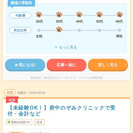
職場の雰囲気
年齢層
20代
30代
40代
50代
60代
男女比率
女性
男性
もっと見る
気になる!
応募へ進む
詳しく見る
派遣会社
株式会社スタッフサービス メディカル事業本部
未読
掲載日
2026/08/08
NEW
【未経験OK！】府中のぞみクリニックで受
付・会計など
職種未経験OK
派遣