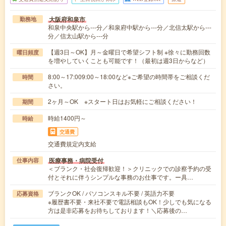
大阪府和泉市
勤務地
和泉中央駅から---分／和泉府中駅から---分／北信太駅から---
分／信太山駅から---分
【週3日～OK】月～金曜日で希望シフト制 ※徐々に勤務回数
曜日頻度
を増やしていくことも可能です！（最初は週3日からなど）
8:00～17:009:00～18:00など※ご希望の時間帯をご相談くだ
時間
さい。
2ヶ月～OK ※スタート日はお気軽にご相談ください！
期間
時給1400円～
時給
交通費
交通費規定内支給
医療事務・病院受付
仕事内容
＜ブランク・社会復帰歓迎！＞クリニックでの診察予約の受
付とそれに伴うシンプルな事務のお仕事です。ー具…
ブランクOK / パソコンスキル不要 / 英語力不要
応募資格
※履歴書不要・来社不要で電話相談もOK！少しでも気になる
方は是非応募をお待ちしております！＼応募後の…