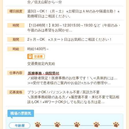
分／信太山駅から---分
週3日～OK！（月～土） ※土曜日はＡＭのみや隔週出勤！ ※
曜日頻度
勤務曜日はご相談ください。
【1日4時間！】8:30～12:3015:00～19:00 など（午前のみ・
時間
午後のみは希望をお聞かせ…
2ヶ月～OK ※スタート日はお気軽にご相談ください！
期間
時給1400円～
時給
交通費
交通費規定内支給
医療事務・病院受付
仕事内容
／経験者限定！医療事務のお仕事です！＼≪具体的には…
≫○受付で患者様のご案内やお会計○カルテの整理や…
ブランクOK / パソコンスキル不要 / 英語力不要
応募資格
＼医療事務経験のある方／※履歴書不要・来社不要で電話相
談もOK！※WワークOK少しでも気になる方は是…
職場の雰囲気
年齢層