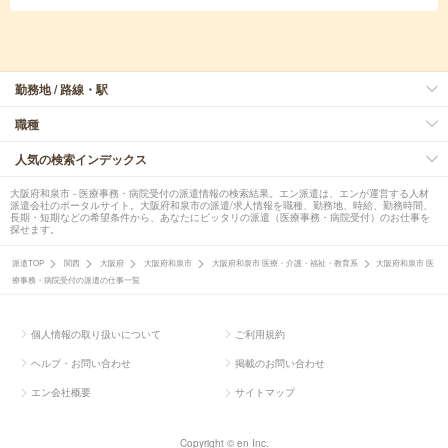
勤務地 / 路線・駅
職種
人気の検索インデックス
大阪府和泉市 - 医療事務・病院受付の派遣情報の検索結果。エン派遣は、エンが運営する人材
派遣会社のポータルサイト。大阪府和泉市の派遣/求人情報を職種、勤務地、時給、勤務時間、
長期・短期などの希望条件から、あなたにピッタリの派遣（医療事務・病院受付）のお仕事を
探せます。
派遣TOP
関西
大阪府
大阪府和泉市
大阪府和泉市 医療・介護・福祉・教育系
大阪府和泉市 医
療事務・病院受付の派遣の仕事一覧
個人情報の取り扱いについて
ご利用規約
ヘルプ・お問い合わせ
掲載のお問い合わせ
エン会社概要
サイトマップ
Copyright © en Inc.