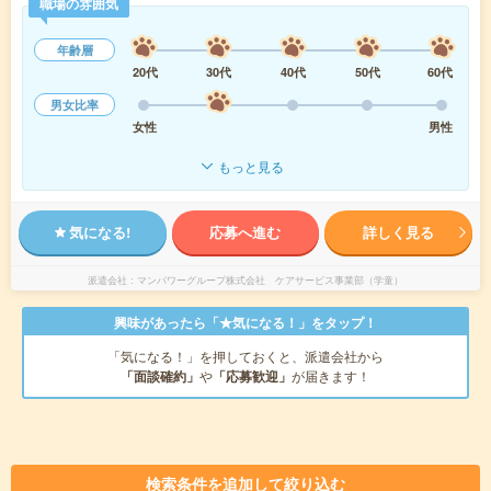
職場の雰囲気
年齢層
20代
30代
40代
50代
60代
男女比率
女性
男性
もっと見る
気になる!
応募へ進む
詳しく見る
派遣会社
マンパワーグループ株式会社 ケアサービス事業部（学童）
興味があったら「★気になる！」をタップ！
「気になる！」を押しておくと、派遣会社から
「面談確約」
や
「応募歓迎」
が届きます！
検索条件を追加して絞り込む