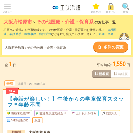
メニュー
気になる!
ログイン
検索
大阪府松原市
×
その他医療・介護・保育系
のお仕事一覧
松原市の派遣のお仕事情報です。その他医療・介護・保育系のお仕事の他に、
介護関
連
、
看護助手
、
医療事務・病院受付
などを取り揃えています。さらに、
短期
・
単発
な
どの期間や、
職種未経験OK
などのこだわり条件で絞り込んでいただけます。
条件の変更
大阪府松原市 / その他医療・介護・保育系
1
1,550
全
件
平均時給:
円
時給順
新着順
未読
掲載日
2026/08/05
NEW
【会話が楽しい！】午後からの学童保育スタッ
フ＊年齢不問
職種未経験OK
交通費別途支給あり
土日祝日が休み
残業なし
WEB登録OK
派遣
大阪府松原市
勤務地