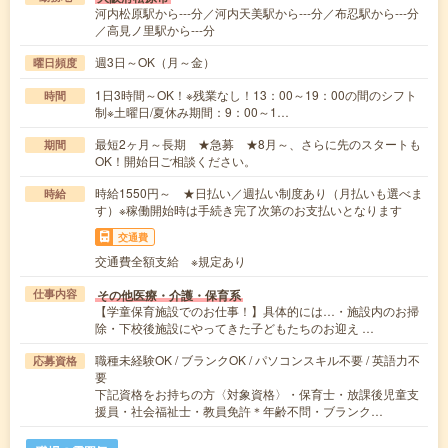
河内松原駅から---分／河内天美駅から---分／布忍駅から---分
／高見ノ里駅から---分
週3日～OK（月～金）
曜日頻度
1日3時間～OK！※残業なし！13：00～19：00の間のシフト
時間
制※土曜日/夏休み期間：9：00～1…
最短2ヶ月～長期 ★急募 ★8月～、さらに先のスタートも
期間
OK！開始日ご相談ください。
時給1550円～ ★日払い／週払い制度あり（月払いも選べま
時給
す）※稼働開始時は手続き完了次第のお支払いとなります
交通費
交通費全額支給 ※規定あり
その他医療・介護・保育系
仕事内容
【学童保育施設でのお仕事！】具体的には…・施設内のお掃
除・下校後施設にやってきた子どもたちのお迎え …
職種未経験OK / ブランクOK / パソコンスキル不要 / 英語力不
応募資格
要
下記資格をお持ちの方〈対象資格〉・保育士・放課後児童支
援員・社会福祉士・教員免許＊年齢不問・ブランク…