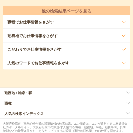
他の検索結果ページを見る
職種
でお仕事情報をさがす
勤務地
でお仕事情報をさがす
こだわり
でお仕事情報をさがす
人気のワード
でお仕事情報をさがす
勤務地 / 路線・駅
職種
人気の検索インデックス
大阪府松原市 - 事務的軽作業の派遣情報の検索結果。エン派遣は、エンが運営する人材派遣会
社のポータルサイト。大阪府松原市の派遣/求人情報を職種、勤務地、時給、勤務時間、長期・
短期などの希望条件から、あなたにピッタリの派遣（事務的軽作業）のお仕事を探せます。