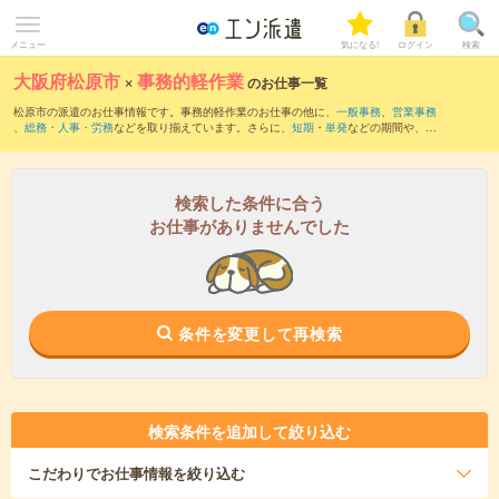
メニュー
気になる!
ログイン
検索
大阪府松原市
×
事務的軽作業
のお仕事一覧
松原市の派遣のお仕事情報です。事務的軽作業のお仕事の他に、
一般事務
、
営業事務
、
総務・人事・労務
などを取り揃えています。さらに、
短期
・
単発
などの期間や、
職
種未経験OK
などのこだわり条件で絞り込んでいただけます。
検索した条件に合う
お仕事がありませんでした
条件を変更して再検索
検索条件を追加して絞り込む
こだわり
でお仕事情報を絞り込む