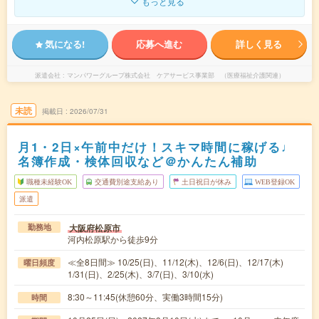
もっと見る
気になる!
応募へ進む
詳しく見る
派遣会社
マンパワーグループ株式会社 ケアサービス事業部 （医療福祉介護関連）
未読
掲載日
2026/07/31
月1・2日×午前中だけ！スキマ時間に稼げる♩
名簿作成・検体回収など＠かんたん補助
職種未経験OK
交通費別途支給あり
土日祝日が休み
WEB登録OK
派遣
大阪府松原市
勤務地
河内松原駅から徒歩9分
≪全8日間≫ 10/25(日)、11/12(木)、12/6(日)、12/17(木)
曜日頻度
1/31(日)、2/25(木)、3/7(日)、3/10(水)
8:30～11:45(休憩60分、実働3時間15分)
時間