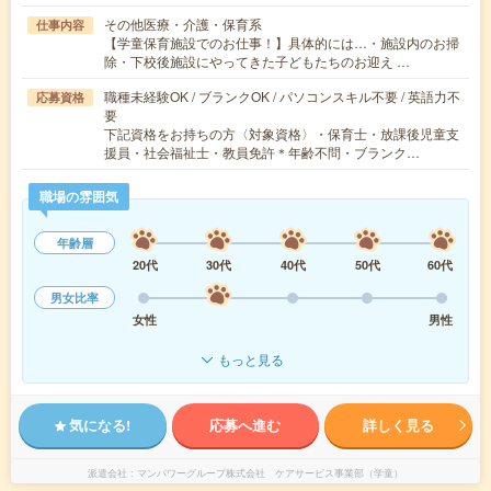
その他医療・介護・保育系
仕事内容
【学童保育施設でのお仕事！】具体的には…・施設内のお掃
除・下校後施設にやってきた子どもたちのお迎え …
職種未経験OK / ブランクOK / パソコンスキル不要 / 英語力不
応募資格
要
下記資格をお持ちの方〈対象資格〉・保育士・放課後児童支
援員・社会福祉士・教員免許＊年齢不問・ブランク…
職場の雰囲気
年齢層
20代
30代
40代
50代
60代
男女比率
女性
男性
もっと見る
気になる!
応募へ進む
詳しく見る
派遣会社
マンパワーグループ株式会社 ケアサービス事業部（学童）