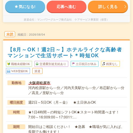
気になる!
応募へ進む
詳しく見る
派遣会社
マンパワーグループ株式会社 ケアサービス事業部（保育）
未読
掲載日
2026/08/04
【8月～OK！週2日～】ホテルライクな高齢者
マンションで生活サポート＊時短OK
職種未経験OK
交通費別途支給あり
土日祝日が休み
残業なし
WEB登録OK
派遣
大阪府松原市
勤務地
河内松原駅から---分／河内天美駅から---分／布忍駅から---分
／高見ノ里駅から---分
週2日～5日OK（月～金） ★土日休みOK
曜日頻度
★1日4時間～の時短シフトOK★スタート時間選べます！
時間
7:00～16:009:00～17:0011:…
開始日はご相談ください！ ★急募 ★職場が気に入れば、
期間
長期でも働けます！