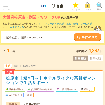
メニュー
気になる!
ログイン
検索
大阪府松原市
×
副業・WワークOK
のお仕事一覧
松原市の派遣のお仕事情報です。
オフィスワーク・事務系
、
営業・販売・サービス系
、
クリエイティブ系
などのお仕事を取り揃えています。副業・WワークOKの条件の他
に、
交通費別途支給あり
、
職種未経験OK
、
友だちと一緒の応募OK
などのこだわり条
件も取り揃えています。
条件の変更
大阪府松原市 / 副業・WワークOK
11
1,387
全
件
平均時給:
円
時給順
新着順
未読
掲載日
2026/08/07
NEW
松原市【週2日～】ホテルライクな高齢者マン
ションで生活サポート
職種未経験OK
交通費別途支給あり
土日祝日が休み
残業なし
WEB登録OK
派遣
大阪府松原市
勤務地