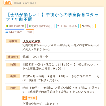
未読
掲載日
2026/08/05
【会話が楽しい！】午後からの学童保育スタッ
フ＊年齢不問
職種未経験OK
交通費別途支給あり
土日祝日が休み
残業なし
WEB登録OK
派遣
大阪府松原市
勤務地
河内松原駅から---分／河内天美駅から---分／布忍駅から---分
／高見ノ里駅から---分
週3日～OK（月～金）
曜日頻度
1日3時間～OK！※残業なし！13：00～19：00の間のシフト
時間
制※土曜日/夏休み期間：9：00～1…
最短2ヶ月～長期 ★急募 ★8月～、さらに先のスタートも
期間
OK！開始日ご相談ください。
時給1550円～ ★日払い／週払い制度あり（月払いも選べま
時給
す）※稼働開始時は手続き完了次第のお支払いとなります
交通費
交通費全額支給 ※規定あり