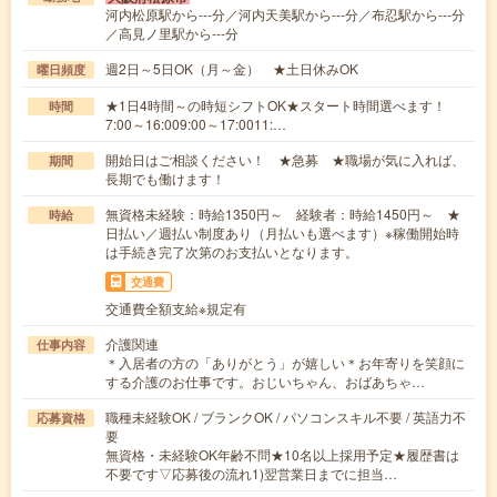
河内松原駅から---分／河内天美駅から---分／布忍駅から---分
／高見ノ里駅から---分
週2日～5日OK（月～金） ★土日休みOK
曜日頻度
★1日4時間～の時短シフトOK★スタート時間選べます！
時間
7:00～16:009:00～17:0011:…
開始日はご相談ください！ ★急募 ★職場が気に入れば、
期間
長期でも働けます！
無資格未経験：時給1350円～ 経験者：時給1450円～ ★
時給
日払い／週払い制度あり（月払いも選べます）※稼働開始時
は手続き完了次第のお支払いとなります。
交通費
交通費全額支給※規定有
介護関連
仕事内容
＊入居者の方の「ありがとう」が嬉しい＊お年寄りを笑顔に
する介護のお仕事です。おじいちゃん、おばあちゃ…
職種未経験OK / ブランクOK / パソコンスキル不要 / 英語力不
応募資格
要
無資格・未経験OK年齢不問★10名以上採用予定★履歴書は
不要です▽応募後の流れ1)翌営業日までに担当…