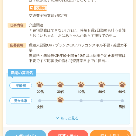
交通費
交通費全額支給※規定有
介護関連
仕事内容
＊在宅勤務はできないけれど、時短も週2日勤務も叶う介護
＊おじいちゃん、おばあちゃんが暮らす施設での生…
職種未経験OK / ブランクOK / パソコンスキル不要 / 英語力不
応募資格
要
無資格・未経験OK年齢不問★10名以上採用予定★履歴書は
不要です▽応募後の流れ1)翌営業日までに担当…
職場の雰囲気
年齢層
20代
30代
40代
50代
60代
男女比率
女性
男性
もっと見る
気になる!
応募へ進む
詳しく見る