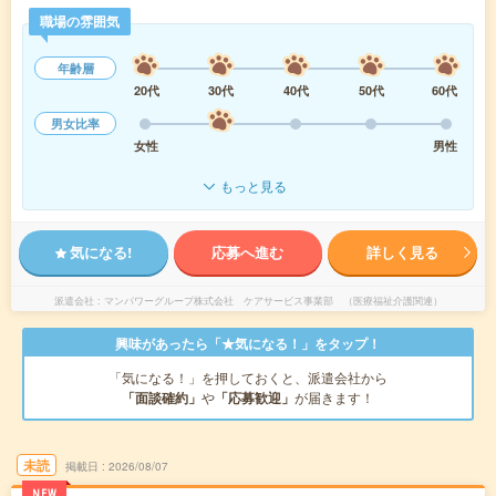
職場の雰囲気
年齢層
20代
30代
40代
50代
60代
男女比率
女性
男性
もっと見る
気になる!
応募へ進む
詳しく見る
派遣会社
マンパワーグループ株式会社 ケアサービス事業部 （医療福祉介護関連）
興味があったら「★気になる！」をタップ！
「気になる！」を押しておくと、派遣会社から
「面談確約」
や
「応募歓迎」
が届きます！
未読
掲載日
2026/08/07
NEW