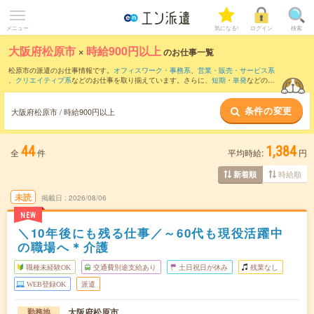
メニュー
気になる!
ログイン
検索
大阪府松原市
×
時給900円以上
のお仕事一覧
松原市の派遣のお仕事情報です。
オフィスワーク・事務系
、
営業・販売・サービス系
、
クリエイティブ系
などのお仕事を取り揃えています。さらに、
短期
・
単発
などの期
間や、
職種未経験OK
などのこだわり条件で絞り込んでいただけます。
条件の変更
時給
1200円以上
・
1800円以上
の求人はこちら
大阪府松原市 / 時給900円以上
当サイトでは法令を遵守し、最低賃金以上の求人のみを掲載しています。
44
1,384
全
件
平均時給:
円
時給順
新着順
未読
掲載日
2026/08/06
NEW
＼10年後にも残る仕事／～60代も現役活躍中
の職場へ＊介護
職種未経験OK
交通費別途支給あり
土日祝日が休み
残業なし
WEB登録OK
派遣
大阪府松原市
勤務地