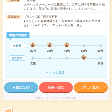
仕事内容
大手ハウスメーカーの工務課にて、工事に関する事務をお願
いします。基本的に現場を管理されている方のアシ…
ブランクOK / 英語力不要
応募資格
●何かしらの事務経験がある方●Word（既存資料の文字修
正）・Excel（フォーマットへの入力・修正…
職場の雰囲気
年齢層
20代
30代
40代
50代
60代
男女比率
女性
男性
もっと見る
気になる!
応募へ進む
詳しく見る
派遣会社
ヒューマンリソシア株式会社
未読