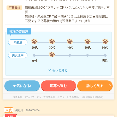
職種未経験OK / ブランクOK / パソコンスキル不要 / 英語力不
応募資格
要
無資格・未経験OK年齢不問★10名以上採用予定★履歴書は
不要です▽応募後の流れ1)翌営業日までに担当…
職場の雰囲気
年齢層
20代
30代
40代
50代
60代
男女比率
女性
男性
もっと見る
気になる!
応募へ進む
詳しく見る
派遣会社
マンパワーグループ株式会社 ケアサービス事業部 （医療福祉介護関連）
未読
掲載日
2026/08/04
NEW