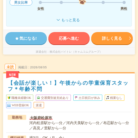
男女比率
女性
男性
もっと見る
気になる!
応募へ進む
詳しく見る
派遣会社
株式会社バイトレ（キャムコムグループ）
未読
掲載日
2026/08/05
NEW
【会話が楽しい！】午後からの学童保育スタッ
フ＊年齢不問
職種未経験OK
交通費別途支給あり
土日祝日が休み
残業なし
WEB登録OK
派遣
大阪府松原市
勤務地
河内松原駅から---分／河内天美駅から---分／布忍駅から---分
／高見ノ里駅から---分
週3日～OK（月～金）
曜日頻度