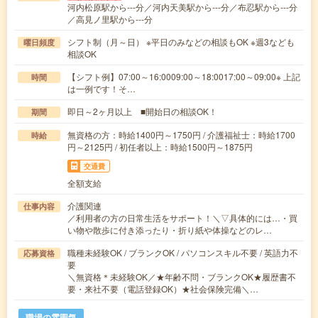
河内松原駅から---分／河内天美駅から---分／布忍駅から---分
／高見ノ里駅から---分
シフト制（月～日） ※平日のみなどの相談もOK ※週3なども
曜日頻度
相談OK
【シフト例】07:00～16:0009:00～18:0017:00～09:00※ 上記
時間
は一例です！そ…
即日～2ヶ月以上 ■開始日の相談OK！
期間
無資格の方：時給1400円～1750円 / 介護福祉士：時給1700
時給
円～2125円 / 初任者以上：時給1500円～1875円
交通費
全額支給
介護関連
仕事内容
／利用者の方の日常生活をサポート！＼▽具体的には…・買
い物や散歩に付き添ったり・折り紙や体操などのレ…
職種未経験OK / ブランクOK / パソコンスキル不要 / 英語力不
応募資格
要
＼無資格＊未経験OK／★年齢不問・ブランクOK★履歴書不
要・来社不要（電話登録OK）★社会保険完備＼…
職場の雰囲気