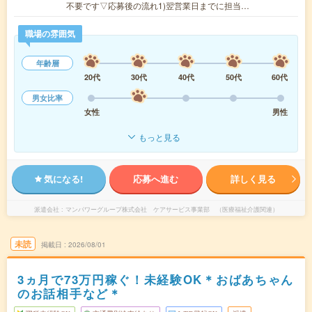
不要です▽応募後の流れ1)翌営業日までに担当…
職場の雰囲気
年齢層
20代
30代
40代
50代
60代
男女比率
女性
男性
もっと見る
気になる!
応募へ進む
詳しく見る
派遣会社
マンパワーグループ株式会社 ケアサービス事業部 （医療福祉介護関連）
未読
掲載日
2026/08/01
3ヵ月で73万円稼ぐ！未経験OK＊おばあちゃん
のお話相手など＊