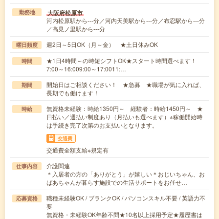
大阪府松原市
勤務地
河内松原駅から---分／河内天美駅から---分／布忍駅から---分
／高見ノ里駅から---分
週2日～5日OK（月～金） ★土日休みOK
曜日頻度
★1日4時間～の時短シフトOK★スタート時間選べます！
時間
7:00～16:009:00～17:0011:…
開始日はご相談ください！ ★急募 ★職場が気に入れば、
期間
長期でも働けます！
無資格未経験：時給1350円～ 経験者：時給1450円～ ★
時給
日払い／週払い制度あり（月払いも選べます）※稼働開始時
は手続き完了次第のお支払いとなります。
交通費
交通費全額支給※規定有
介護関連
仕事内容
＊入居者の方の「ありがとう」が嬉しい＊おじいちゃん、お
ばあちゃんが暮らす施設での生活サポートをお任せ…
職種未経験OK / ブランクOK / パソコンスキル不要 / 英語力不
応募資格
要
無資格・未経験OK年齢不問★10名以上採用予定★履歴書は