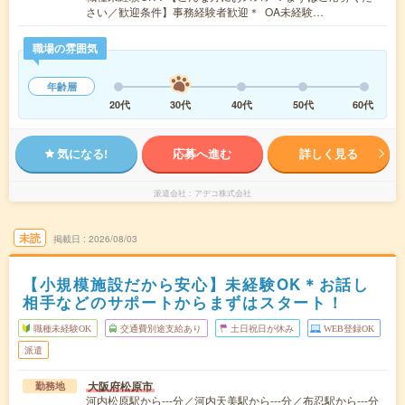
さい／歓迎条件】事務経験者歓迎＊ OA未経験…
職場の雰囲気
年齢層
20代
30代
40代
50代
60代
気になる!
応募へ進む
詳しく見る
派遣会社
アデコ株式会社
未読
掲載日
2026/08/03
【小規模施設だから安心】未経験OK＊お話し
相手などのサポートからまずはスタート！
職種未経験OK
交通費別途支給あり
土日祝日が休み
WEB登録OK
派遣
大阪府松原市
勤務地
河内松原駅から---分／河内天美駅から---分／布忍駅から---分