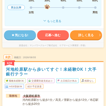
20代
30代
40代
50代
60代
男女比率
女性
男性
もっと見る
気になる!
応募へ進む
詳しく見る
派遣会社
マンパワーグループ株式会社 ケアサービス事業部（学童）
未読
掲載日
2026/08/05
NEW
河地松原駅から歩いてすぐ！未経験OK！大手
銀行テラー
職種未経験OK
交通費別途支給あり
土日祝日が休み
残業なし
WEB登録OK
紹介予定派遣
大阪府松原市
勤務地
河内松原駅から徒歩1分／高見ノ里駅から徒歩12分／布忍駅
から徒歩20分