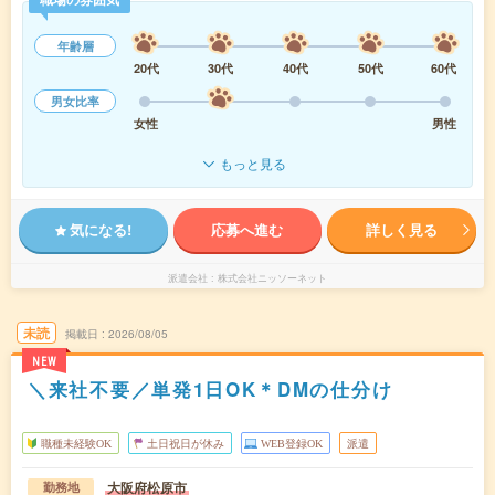
年齢層
20代
30代
40代
50代
60代
男女比率
女性
男性
もっと見る
気になる!
応募へ進む
詳しく見る
派遣会社
株式会社ニッソーネット
未読
掲載日
2026/08/05
NEW
＼来社不要／単発1日OK＊DMの仕分け
職種未経験OK
土日祝日が休み
WEB登録OK
派遣
大阪府松原市
勤務地