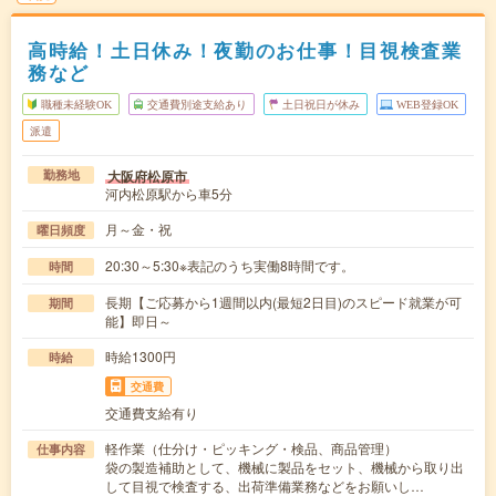
高時給！土日休み！夜勤のお仕事！目視検査業
務など
職種未経験OK
交通費別途支給あり
土日祝日が休み
WEB登録OK
派遣
大阪府松原市
勤務地
河内松原駅から車5分
月～金・祝
曜日頻度
20:30～5:30※表記のうち実働8時間です。
時間
長期【ご応募から1週間以内(最短2日目)のスピード就業が可
期間
能】即日～
時給1300円
時給
交通費
交通費支給有り
軽作業（仕分け・ピッキング・検品、商品管理）
仕事内容
袋の製造補助として、機械に製品をセット、機械から取り出
して目視で検査する、出荷準備業務などをお願いし…