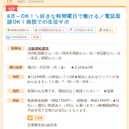
未読
掲載日
2026/08/05
NEW
8月～OK！＼好きな時間曜日で働ける／電話面
談OK！病院での生活サポ
職種未経験OK
交通費別途支給あり
土日祝日が休み
残業なし
WEB登録OK
派遣
大阪府松原市
勤務地
河内松原駅から---分／河内天美駅から---分／布忍駅から---分
／高見ノ里駅から---分
週2日～5日OK（月～金） ★土日休みOK
曜日頻度
★1日4時間～の時短シフトOK★都合に合わせてシフトが決
時間
められますシフト例：7：00～16：009：…
長期のお仕事です。開始日はご相談ください！ ★急募
期間
無資格未経験：時給1350円～ 経験者：時給1450円～★日
時給
払い／週払い制度あり（月払いも選べます）※稼働開始時は
手続き完了次第のお支払いとなります。
交通費
交通費支給※規定有