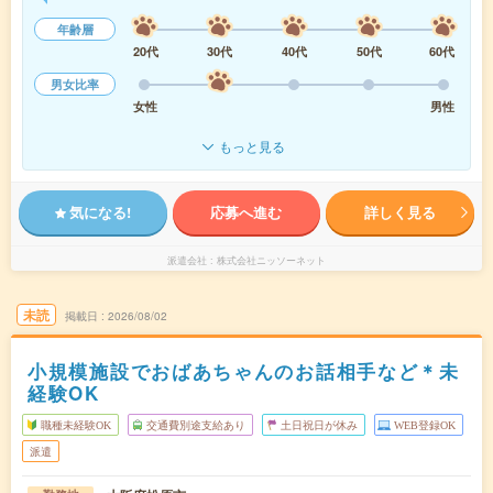
年齢層
20代
30代
40代
50代
60代
男女比率
女性
男性
もっと見る
気になる!
応募へ進む
詳しく見る
派遣会社
株式会社ニッソーネット
未読
掲載日
2026/08/02
小規模施設でおばあちゃんのお話相手など＊未
経験OK
職種未経験OK
交通費別途支給あり
土日祝日が休み
WEB登録OK
派遣