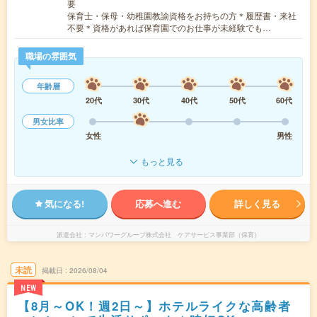
要
保育士・保母・幼稚園教諭資格をお持ちの方＊履歴書・来社
不要＊資格があれば保育園でのお仕事が未経験でも…
職場の雰囲気
年齢層
20代
30代
40代
50代
60代
男女比率
女性
男性
もっと見る
気になる!
応募へ進む
詳しく見る
派遣会社
マンパワーグループ株式会社 ケアサービス事業部（保育）
未読
掲載日
2026/08/04
NEW
【8月～OK！週2日～】ホテルライクな高齢者