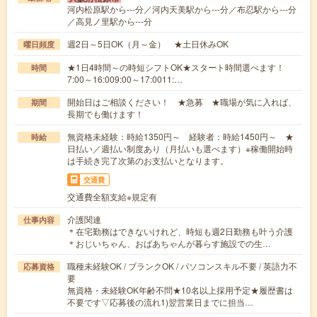
河内松原駅から---分／河内天美駅から---分／布忍駅から---分
／高見ノ里駅から---分
週2日～5日OK（月～金） ★土日休みOK
曜日頻度
★1日4時間～の時短シフトOK★スタート時間選べます！
時間
7:00～16:009:00～17:0011:…
開始日はご相談ください！ ★急募 ★職場が気に入れば、
期間
長期でも働けます！
無資格未経験：時給1350円～ 経験者：時給1450円～ ★
時給
日払い／週払い制度あり（月払いも選べます）※稼働開始時
は手続き完了次第のお支払いとなります。
交通費
交通費全額支給※規定有
介護関連
仕事内容
＊在宅勤務はできないけれど、時短も週2日勤務も叶う介護
＊おじいちゃん、おばあちゃんが暮らす施設での生…
職種未経験OK / ブランクOK / パソコンスキル不要 / 英語力不
応募資格
要
無資格・未経験OK年齢不問★10名以上採用予定★履歴書は
不要です▽応募後の流れ1)翌営業日までに担当…