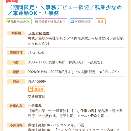
〈期間限定〉＼事務デビュー歓迎／残業少なめ
／車通勤OK＊＊事務
職種未経験OK
交通費別途支給あり
WEB登録OK
派遣
大阪府松原市
勤務地
恵我ノ荘駅から徒歩16分／河内松原駅から徒歩25分／高鷲駅
から徒歩27分
月,火,木,金,土
曜日頻度
8:00～17:00(実働:8時間) (休憩60分) ※残業なし
時間
2026/9/上旬～2027年7月末までの期間限定 ★9月～OK！
期間
時給1550円
時給
交通費
交通費支給
一般事務
仕事内容
【卸売企業での一般事務】【主な仕事内容】納品書・請求書
発行、送り状作成。電話対応、メールやFAX対応…
職種未経験OK / パソコンスキル不要
応募資格
職種未経験OK！【こんな方におススメ！まずはご応募くだ