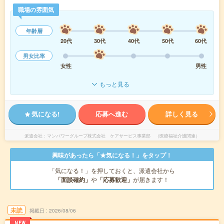
職場の雰囲気
年齢層
20代
30代
40代
50代
60代
男女比率
女性
男性
もっと見る
気になる!
応募へ進む
詳しく見る
派遣会社
マンパワーグループ株式会社 ケアサービス事業部 （医療福祉介護関連）
興味があったら「★気になる！」をタップ！
「気になる！」を押しておくと、派遣会社から
「面談確約」
や
「応募歓迎」
が届きます！
未読
掲載日
2026/08/06
NEW