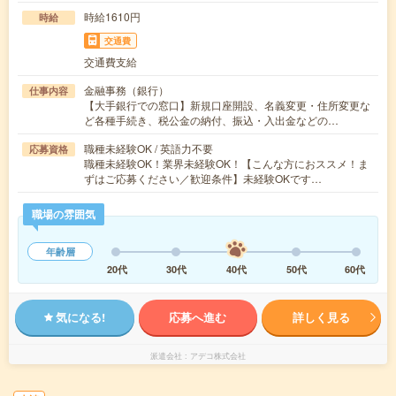
時給1610円
時給
交通費
交通費支給
金融事務（銀行）
仕事内容
【大手銀行での窓口】新規口座開設、名義変更・住所変更な
ど各種手続き、税公金の納付、振込・入出金などの…
職種未経験OK / 英語力不要
応募資格
職種未経験OK！業界未経験OK！【こんな方におススメ！ま
ずはご応募ください／歓迎条件】未経験OKです…
職場の雰囲気
年齢層
20代
30代
40代
50代
60代
気になる!
応募へ進む
詳しく見る
派遣会社
アデコ株式会社