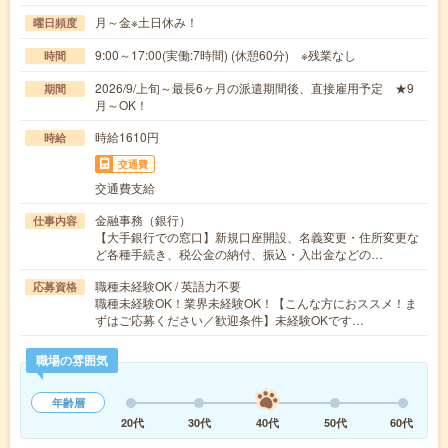
月～金※土日休み！
曜日頻度
9:00～17:00(実働:7時間) (休憩60分) ※残業なし
時間
2026/9/上旬～最長6ヶ月の派遣期間後、直接雇用予定 ★9
期間
月～OK！
時給1610円
時給
交通費
交通費支給
金融事務（銀行）
仕事内容
【大手銀行での窓口】新規口座開設、名義変更・住所変更な
ど各種手続き、税公金の納付、振込・入出金などの…
職種未経験OK / 英語力不要
応募資格
職種未経験OK！業界未経験OK！【こんな方におススメ！ま
ずはご応募ください／歓迎条件】未経験OKです…
職場の雰囲気
年齢層
20代
30代
40代
50代
60代