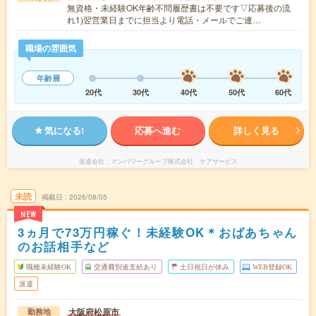
無資格・未経験OK年齢不問履歴書は不要です▽応募後の流
れ1)翌営業日までに担当より電話・メールでご連…
職場の雰囲気
年齢層
20代
30代
40代
50代
60代
気になる!
応募へ進む
詳しく見る
派遣会社
マンパワーグループ株式会社 ケアサービス
未読
掲載日
2026/08/05
NEW
3ヵ月で73万円稼ぐ！未経験OK＊おばあちゃん
のお話相手など
職種未経験OK
交通費別途支給あり
土日祝日が休み
WEB登録OK
派遣
大阪府松原市
勤務地