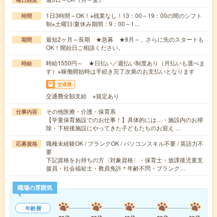
1日3時間～OK！※残業なし！13：00～19：00の間のシフト
時間
制※土曜日/夏休み期間：9：00～1…
最短2ヶ月～長期 ★急募 ★8月～、さらに先のスタートも
期間
OK！開始日ご相談ください。
時給1550円～ ★日払い／週払い制度あり（月払いも選べま
時給
す）※稼働開始時は手続き完了次第のお支払いとなります
交通費
交通費全額支給 ※規定あり
その他医療・介護・保育系
仕事内容
【学童保育施設でのお仕事！】具体的には…・施設内のお掃
除・下校後施設にやってきた子どもたちのお迎え …
職種未経験OK / ブランクOK / パソコンスキル不要 / 英語力不
応募資格
要
下記資格をお持ちの方〈対象資格〉・保育士・放課後児童支
援員・社会福祉士・教員免許＊年齢不問・ブランク…
職場の雰囲気
年齢層