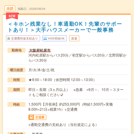
未読
掲載日
2026/08/04
NEW
＜キホン残業なし！車通勤OK！先輩のサポー
トあり！＞大手ハウスメーカーで一般事務
交通費別途支給あり
WEB登録OK
派遣
大阪府松原市
勤務地
河内松原駅からバス20分／初芝駅からバス20分／北野田駅か
らバス30分
月/火/木/金/土/祝
曜日頻度
★9:00～18:00（休憩時間 12:00～13:00）
時間
即日～長期（3ヵ月以上） ※急募 ○9月～、10月～スター
期間
トもご相談ください♪
1,500円【月収例】約253,000円（時給1,500円×実働
時給
8.00h×21日+残業1h）+交通費
交通費
○通勤交通費の支給あり（当社規定による）
一般事務