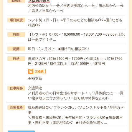
大阪府松原市
勤務地
河内松原駅から---分／河内天美駅から---分／布忍駅から---分
／高見ノ里駅から---分
シフト制（月～日） ※平日のみなどの相談もOK ※週3なども
曜日頻度
相談OK
【シフト例】07:00～16:0009:00～18:0017:00～09:00※ 上記
時間
は一例です！そ…
即日～2ヶ月以上 ■開始日の相談OK！
期間
無資格の方：時給1400円～1750円 / 介護福祉士：時給1700
時給
円～2125円 / 初任者以上：時給1500円～1875円
交通費
全額支給
介護関連
仕事内容
／利用者の方の日常生活をサポート！＼▽具体的には…・買
い物や散歩に付き添ったり・折り紙や体操などのレ…
職種未経験OK / ブランクOK / パソコンスキル不要 / 英語力不
応募資格
要
＼無資格＊未経験OK／★年齢不問・ブランクOK★履歴書不
要・来社不要（電話登録OK）★社会保険完備＼…