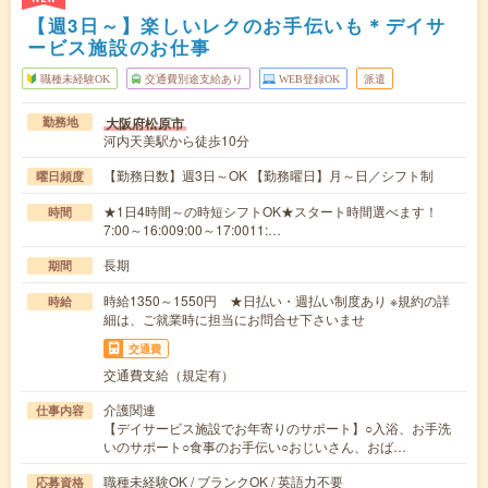
【週3日～】楽しいレクのお手伝いも＊デイサ
ービス施設のお仕事
職種未経験OK
交通費別途支給あり
WEB登録OK
派遣
大阪府松原市
勤務地
河内天美駅から徒歩10分
【勤務日数】週3日～OK 【勤務曜日】月～日／シフト制
曜日頻度
★1日4時間～の時短シフトOK★スタート時間選べます！
時間
7:00～16:009:00～17:0011:…
長期
期間
時給1350～1550円 ★日払い・週払い制度あり ※規約の詳
時給
細は、ご就業時に担当にお問合せ下さいませ
交通費
交通費支給（規定有）
介護関連
仕事内容
【デイサービス施設でお年寄りのサポート】○入浴、お手洗
いのサポート○食事のお手伝い○おじいさん、おば…
職種未経験OK / ブランクOK / 英語力不要
応募資格