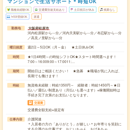
マンションで生活サポート＊時短OK
職種未経験OK
交通費別途支給あり
土日祝日が休み
残業なし
WEB登録OK
派遣
大阪府松原市
勤務地
河内松原駅から---分／河内天美駅から---分／布忍駅から---分
／高見ノ里駅から---分
週2日～5日OK（月～金） ★土日休みOK
曜日頻度
★1日4時間～の時短シフトOK★スタート時間選べます！
時間
7:00～16:009:00～17:0011:…
開始日はご相談ください！ ★急募 ★職場が気に入れば、
期間
長期でも働けます！
無資格未経験：時給1350円～ 経験者：時給1450円～★日
時給
払い／週払い制度あり（月払いも選べます）※稼働開始時は
手続き完了次第のお支払いとなります。
交通費
交通費全額支給※規定有
介護関連
仕事内容
＊入居者の方の「ありがとう」が嬉しい＊お年寄りを笑顔に
する介護のお仕事です。おじいちゃん、おばあちゃ…