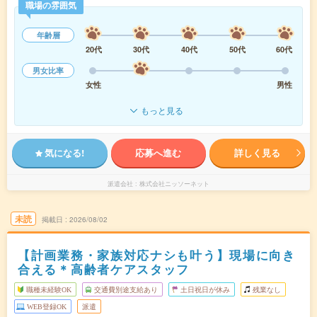
職場の雰囲気
年齢層
20代
30代
40代
50代
60代
男女比率
女性
男性
もっと見る
気になる!
応募へ進む
詳しく見る
派遣会社
株式会社ニッソーネット
未読
掲載日
2026/08/02
【計画業務・家族対応ナシも叶う】現場に向き
合える＊高齢者ケアスタッフ
職種未経験OK
交通費別途支給あり
土日祝日が休み
残業なし
WEB登録OK
派遣