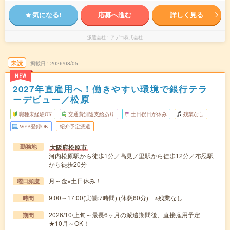
気になる!
応募へ進む
詳しく見る
派遣会社
アデコ株式会社
未読
掲載日
2026/08/05
NEW
2027年直雇用へ！働きやすい環境で銀行テラ
ーデビュー／松原
職種未経験OK
交通費別途支給あり
土日祝日が休み
残業なし
WEB登録OK
紹介予定派遣
大阪府松原市
勤務地
河内松原駅から徒歩1分／高見ノ里駅から徒歩12分／布忍駅
から徒歩20分
月～金※土日休み！
曜日頻度
9:00～17:00(実働:7時間) (休憩60分) ※残業なし
時間
2026/10/上旬～最長6ヶ月の派遣期間後、直接雇用予定
期間
★10月～OK！