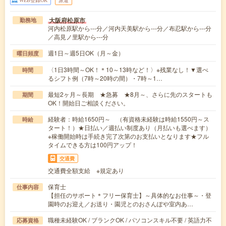
大阪府松原市
勤務地
河内松原駅から---分／河内天美駅から---分／布忍駅から---分
／高見ノ里駅から---分
週1日～週5日OK（月～金）
曜日頻度
〈1日3時間～OK！＊10～13時など！〉※残業なし！▼選べ
時間
るシフト例（7時～20時の間）・7時～1…
最短2ヶ月～長期 ★急募 ★8月～、さらに先のスタートも
期間
OK！開始日ご相談ください。
経験者：時給1650円～ （有資格未経験は時給1550円～ス
時給
タート！）★日払い／週払い制度あり（月払いも選べます）
※稼働開始時は手続き完了次第のお支払いとなります★フル
タイムできる方は100円アップ！
交通費
交通費全額支給 ※規定あり
保育士
仕事内容
【担任のサポート＊フリー保育士】～具体的なお仕事～・登
園時のお迎え／お送り・園児とのおさんぽや室内あ…
職種未経験OK / ブランクOK / パソコンスキル不要 / 英語力不
応募資格