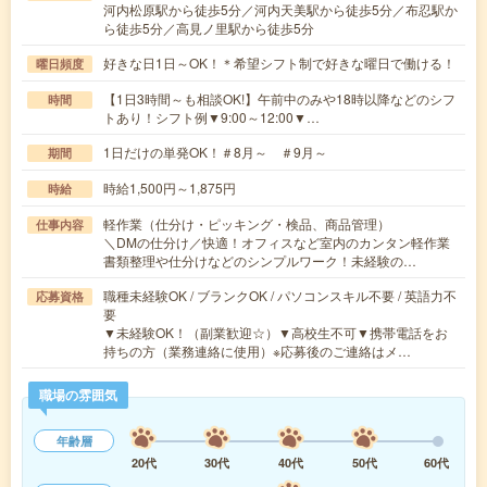
河内松原駅から徒歩5分／河内天美駅から徒歩5分／布忍駅か
ら徒歩5分／高見ノ里駅から徒歩5分
好きな日1日～OK！＊希望シフト制で好きな曜日で働ける！
曜日頻度
【1日3時間～も相談OK!】午前中のみや18時以降などのシフ
時間
トあり！シフト例▼9:00～12:00▼…
1日だけの単発OK！＃8月～ ＃9月～
期間
時給1,500円～1,875円
時給
軽作業（仕分け・ピッキング・検品、商品管理）
仕事内容
＼DMの仕分け／快適！オフィスなど室内のカンタン軽作業
書類整理や仕分けなどのシンプルワーク！未経験の…
職種未経験OK / ブランクOK / パソコンスキル不要 / 英語力不
応募資格
要
▼未経験OK！（副業歓迎☆）▼高校生不可▼携帯電話をお
持ちの方（業務連絡に使用）※応募後のご連絡はメ…
職場の雰囲気
年齢層
20代
30代
40代
50代
60代