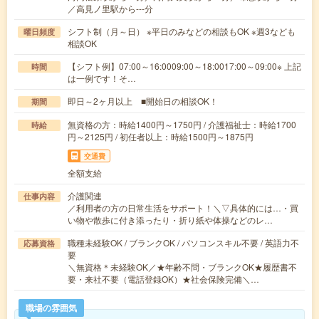
／高見ノ里駅から---分
シフト制（月～日） ※平日のみなどの相談もOK ※週3なども
曜日頻度
相談OK
【シフト例】07:00～16:0009:00～18:0017:00～09:00※ 上記
時間
は一例です！そ…
即日～2ヶ月以上 ■開始日の相談OK！
期間
無資格の方：時給1400円～1750円 / 介護福祉士：時給1700
時給
円～2125円 / 初任者以上：時給1500円～1875円
交通費
全額支給
介護関連
仕事内容
／利用者の方の日常生活をサポート！＼▽具体的には…・買
い物や散歩に付き添ったり・折り紙や体操などのレ…
職種未経験OK / ブランクOK / パソコンスキル不要 / 英語力不
応募資格
要
＼無資格＊未経験OK／★年齢不問・ブランクOK★履歴書不
要・来社不要（電話登録OK）★社会保険完備＼…
職場の雰囲気