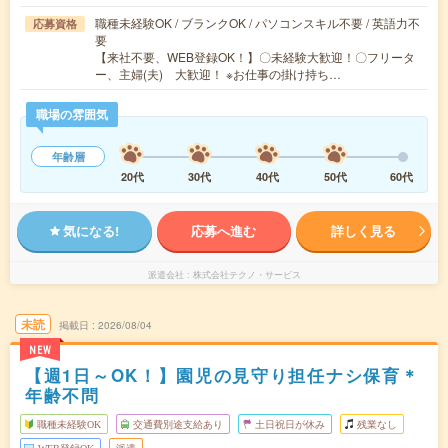
職種未経験OK / ブランクOK / パソコンスキル不要 / 英語力不
応募資格
要
【来社不要、WEB登録OK！】〇未経験大歓迎！〇フリータ
ー、主婦(夫) 大歓迎！ ※お仕事の掛け持ち…
職場の雰囲気
年齢層
20代
30代
40代
50代
60代
気になる!
応募へ進む
詳しく見る
派遣会社
株式会社テクノ・サービス
未読
掲載日
2026/08/04
NEW
【週1日～OK！】園児の見守り担任ナシ保育＊
年齢不問
職種未経験OK
交通費別途支給あり
土日祝日が休み
残業なし
WEB登録OK
派遣