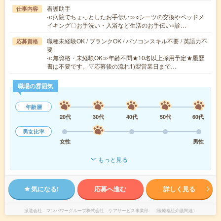
看護助手
仕事内容
≪病院でちょっとしたお手伝い≫○シーツの交換やベッドメ
イキング〇お手洗い・入浴など生活のお手伝い○診…
職種未経験OK / ブランクOK / パソコンスキル不要 / 英語力不
応募資格
要
≪無資格・未経験OK≫年齢不問★10名以上採用予定★履歴
書は不要です。▽応募後の流れ1)翌営業日まで…
職場の雰囲気
年齢層
20代
30代
40代
50代
60代
男女比率
女性
男性
もっと見る
気になる!
応募へ進む
詳しく見る
派遣会社
マンパワーグループ株式会社 ケアサービス事業部 （医療福祉介護関連）