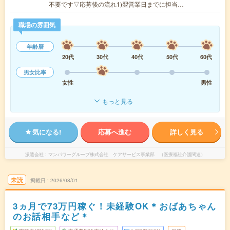
不要です▽応募後の流れ1)翌営業日までに担当…
職場の雰囲気
年齢層
20代
30代
40代
50代
60代
男女比率
女性
男性
もっと見る
気になる!
応募へ進む
詳しく見る
派遣会社
マンパワーグループ株式会社 ケアサービス事業部 （医療福祉介護関連）
未読
掲載日
2026/08/01
3ヵ月で73万円稼ぐ！未経験OK＊おばあちゃん
のお話相手など＊