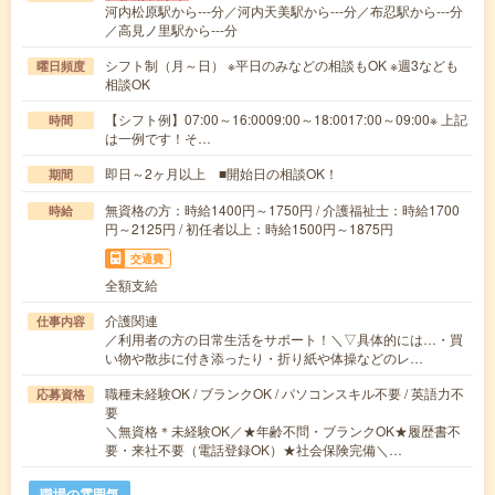
河内松原駅から---分／河内天美駅から---分／布忍駅から---分
／高見ノ里駅から---分
シフト制（月～日） ※平日のみなどの相談もOK ※週3なども
曜日頻度
相談OK
【シフト例】07:00～16:0009:00～18:0017:00～09:00※ 上記
時間
は一例です！そ…
即日～2ヶ月以上 ■開始日の相談OK！
期間
無資格の方：時給1400円～1750円 / 介護福祉士：時給1700
時給
円～2125円 / 初任者以上：時給1500円～1875円
交通費
全額支給
介護関連
仕事内容
／利用者の方の日常生活をサポート！＼▽具体的には…・買
い物や散歩に付き添ったり・折り紙や体操などのレ…
職種未経験OK / ブランクOK / パソコンスキル不要 / 英語力不
応募資格
要
＼無資格＊未経験OK／★年齢不問・ブランクOK★履歴書不
要・来社不要（電話登録OK）★社会保険完備＼…
職場の雰囲気