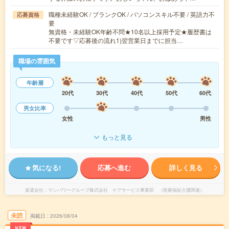
職種未経験OK / ブランクOK / パソコンスキル不要 / 英語力不
応募資格
要
無資格・未経験OK年齢不問★10名以上採用予定★履歴書は
不要です▽応募後の流れ1)翌営業日までに担当…
職場の雰囲気
年齢層
20代
30代
40代
50代
60代
男女比率
女性
男性
もっと見る
気になる!
応募へ進む
詳しく見る
派遣会社
マンパワーグループ株式会社 ケアサービス事業部 （医療福祉介護関連）
未読
掲載日
2026/08/04
NEW