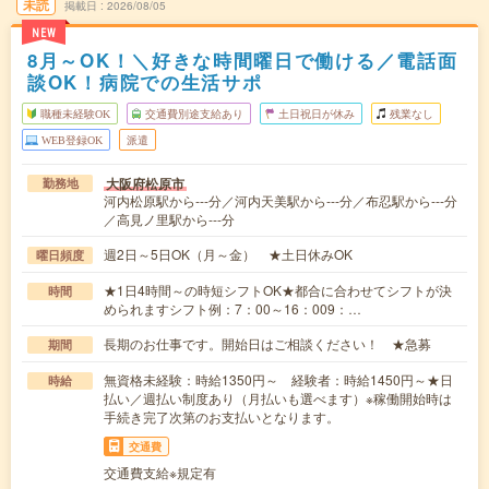
未読
掲載日
2026/08/05
NEW
8月～OK！＼好きな時間曜日で働ける／電話面
談OK！病院での生活サポ
職種未経験OK
交通費別途支給あり
土日祝日が休み
残業なし
WEB登録OK
派遣
大阪府松原市
勤務地
河内松原駅から---分／河内天美駅から---分／布忍駅から---分
／高見ノ里駅から---分
週2日～5日OK（月～金） ★土日休みOK
曜日頻度
★1日4時間～の時短シフトOK★都合に合わせてシフトが決
時間
められますシフト例：7：00～16：009：…
長期のお仕事です。開始日はご相談ください！ ★急募
期間
無資格未経験：時給1350円～ 経験者：時給1450円～★日
時給
払い／週払い制度あり（月払いも選べます）※稼働開始時は
手続き完了次第のお支払いとなります。
交通費
交通費支給※規定有