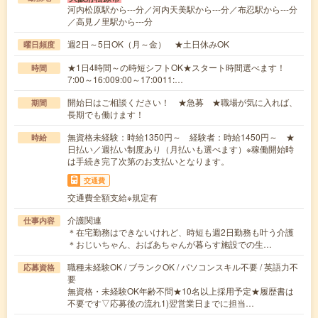
河内松原駅から---分／河内天美駅から---分／布忍駅から---分
／高見ノ里駅から---分
週2日～5日OK（月～金） ★土日休みOK
曜日頻度
★1日4時間～の時短シフトOK★スタート時間選べます！
時間
7:00～16:009:00～17:0011:…
開始日はご相談ください！ ★急募 ★職場が気に入れば、
期間
長期でも働けます！
無資格未経験：時給1350円～ 経験者：時給1450円～ ★
時給
日払い／週払い制度あり（月払いも選べます）※稼働開始時
は手続き完了次第のお支払いとなります。
交通費
交通費全額支給※規定有
介護関連
仕事内容
＊在宅勤務はできないけれど、時短も週2日勤務も叶う介護
＊おじいちゃん、おばあちゃんが暮らす施設での生…
職種未経験OK / ブランクOK / パソコンスキル不要 / 英語力不
応募資格
要
無資格・未経験OK年齢不問★10名以上採用予定★履歴書は
不要です▽応募後の流れ1)翌営業日までに担当…