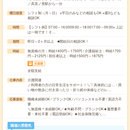
／高見ノ里駅から---分
シフト制（月～日） ※平日のみなどの相談もOK ※週3なども
曜日頻度
相談OK
【シフト例】07:00～16:0009:00～18:0017:00～09:00※ 上記
時間
は一例です！そ…
即日～2ヶ月以上 ■開始日の相談OK！
期間
無資格の方：時給1400円～1750円 / 介護福祉士：時給1700
時給
円～2125円 / 初任者以上：時給1500円～1875円
交通費
全額支給
介護関連
仕事内容
／利用者の方の日常生活をサポート！＼▽具体的には…・買
い物や散歩に付き添ったり・折り紙や体操などのレ…
職種未経験OK / ブランクOK / パソコンスキル不要 / 英語力不
応募資格
要
＼無資格＊未経験OK／★年齢不問・ブランクOK★履歴書不
要・来社不要（電話登録OK）★社会保険完備＼…
職場の雰囲気