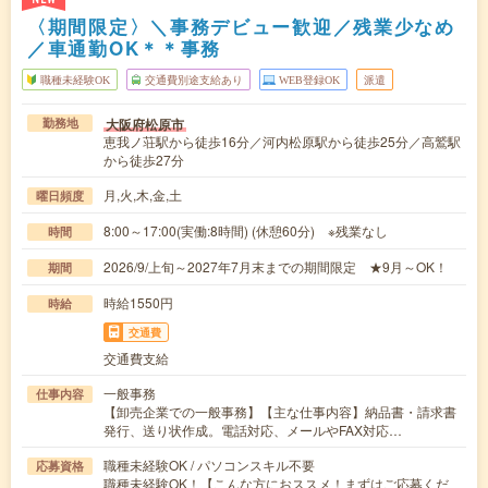
〈期間限定〉＼事務デビュー歓迎／残業少なめ
／車通勤OK＊＊事務
職種未経験OK
交通費別途支給あり
WEB登録OK
派遣
大阪府松原市
勤務地
恵我ノ荘駅から徒歩16分／河内松原駅から徒歩25分／高鷲駅
から徒歩27分
月,火,木,金,土
曜日頻度
8:00～17:00(実働:8時間) (休憩60分) ※残業なし
時間
2026/9/上旬～2027年7月末までの期間限定 ★9月～OK！
期間
時給1550円
時給
交通費
交通費支給
一般事務
仕事内容
【卸売企業での一般事務】【主な仕事内容】納品書・請求書
発行、送り状作成。電話対応、メールやFAX対応…
職種未経験OK / パソコンスキル不要
応募資格
職種未経験OK！【こんな方におススメ！まずはご応募くだ