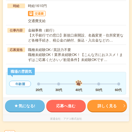
時給1610円
時給
交通費
交通費支給
金融事務（銀行）
仕事内容
【大手銀行での窓口】新規口座開設、名義変更・住所変更な
ど各種手続き、税公金の納付、振込・入出金などの…
職種未経験OK / 英語力不要
応募資格
職種未経験OK！業界未経験OK！【こんな方におススメ！ま
ずはご応募ください／歓迎条件】未経験OKです…
職場の雰囲気
年齢層
20代
30代
40代
50代
60代
気になる!
応募へ進む
詳しく見る
派遣会社
アデコ株式会社