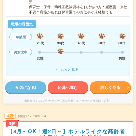
要
保育士・保母・幼稚園教諭資格をお持ちの方＊履歴書・来社
不要＊資格があれば保育園でのお仕事が未経験でも…
職場の雰囲気
年齢層
20代
30代
40代
50代
60代
男女比率
女性
男性
もっと見る
気になる!
応募へ進む
詳しく見る
派遣会社
マンパワーグループ株式会社 ケアサービス事業部（保育）
未読
掲載日
2026/08/04
NEW
【8月～OK！週2日～】ホテルライクな高齢者