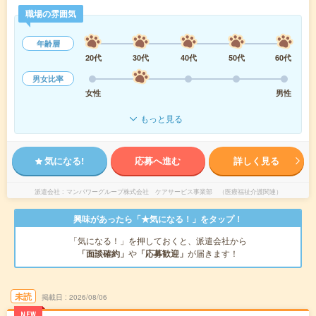
職場の雰囲気
年齢層
20代
30代
40代
50代
60代
男女比率
女性
男性
もっと見る
気になる!
応募へ進む
詳しく見る
派遣会社
マンパワーグループ株式会社 ケアサービス事業部 （医療福祉介護関連）
興味があったら「★気になる！」をタップ！
「気になる！」を押しておくと、派遣会社から
「面談確約」
や
「応募歓迎」
が届きます！
未読
掲載日
2026/08/06
NEW