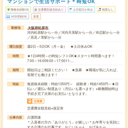
マンションで生活サポート＊時短OK
職種未経験OK
交通費別途支給あり
土日祝日が休み
残業なし
WEB登録OK
派遣
大阪府松原市
勤務地
河内松原駅から---分／河内天美駅から---分／布忍駅から---分
／高見ノ里駅から---分
週2日～5日OK（月～金） ★土日休みOK
曜日頻度
★1日4時間～の時短シフトOK★スタート時間選べます！
時間
7:00～16:009:00～17:0011:…
開始日はご相談ください！ ★急募 ★職場が気に入れば、
期間
長期でも働けます！
無資格未経験：時給1350円～ 経験者：時給1450円～★日
時給
払い／週払い制度あり（月払いも選べます）※稼働開始時は
手続き完了次第のお支払いとなります。
交通費
交通費全額支給※規定有
介護関連
仕事内容
＊入居者の方の「ありがとう」が嬉しい＊お年寄りを笑顔に
する介護のお仕事です。おじいちゃん、おばあちゃ…