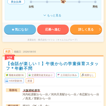
男女比率
女性
男性
もっと見る
気になる!
応募へ進む
詳しく見る
派遣会社
株式会社バイトレ（キャムコムグループ）
未読
掲載日
2026/08/05
NEW
【会話が楽しい！】午後からの学童保育スタッ
フ＊年齢不問
職種未経験OK
交通費別途支給あり
土日祝日が休み
残業なし
WEB登録OK
派遣
大阪府松原市
勤務地
河内松原駅から---分／河内天美駅から---分／布忍駅から---分
／高見ノ里駅から---分
週3日～OK（月～金）
曜日頻度