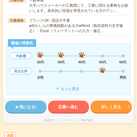
仕事内容
大手ハウスメーカーの工務課にて、工事に関する事務をお願
いします。基本的に現場を管理されている方のアシ…
ブランクOK / 英語力不要
応募資格
●何かしらの事務経験がある方●Word（既存資料の文字修
正）・Excel（フォーマットへの入力・修正…
職場の雰囲気
年齢層
20代
30代
40代
50代
60代
男女比率
女性
男性
もっと見る
気になる!
応募へ進む
詳しく見る
派遣会社
ヒューマンリソシア株式会社
未読