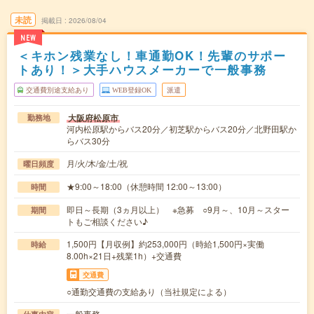
未読
掲載日
2026/08/04
NEW
＜キホン残業なし！車通勤OK！先輩のサポー
トあり！＞大手ハウスメーカーで一般事務
交通費別途支給あり
WEB登録OK
派遣
大阪府松原市
勤務地
河内松原駅からバス20分／初芝駅からバス20分／北野田駅か
らバス30分
月/火/木/金/土/祝
曜日頻度
★9:00～18:00（休憩時間 12:00～13:00）
時間
即日～長期（3ヵ月以上） ※急募 ○9月～、10月～スター
期間
トもご相談ください♪
1,500円【月収例】約253,000円（時給1,500円×実働
時給
8.00h×21日+残業1h）+交通費
交通費
○通勤交通費の支給あり（当社規定による）
一般事務