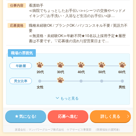
看護助手
仕事内容
≪病院でちょっとしたお手伝い≫○シーツの交換やベッドメ
イキング〇お手洗い・入浴など生活のお手伝い○診…
職種未経験OK / ブランクOK / パソコンスキル不要 / 英語力不
応募資格
要
≪無資格・未経験OK≫年齢不問★10名以上採用予定★履歴
書は不要です。▽応募後の流れ1)翌営業日まで…
職場の雰囲気
年齢層
20代
30代
40代
50代
60代
男女比率
女性
男性
もっと見る
気になる!
応募へ進む
詳しく見る
派遣会社
マンパワーグループ株式会社 ケアサービス事業部 （医療福祉介護関連）