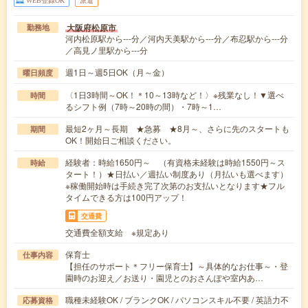
大阪府松原市
勤務地
河内松原駅から---分／河内天美駅から---分／布忍駅から---分
／高見ノ里駅から---分
週1日～週5日OK（月～金）
曜日頻度
〈1日3時間～OK！＊10～13時など！〉※残業なし！▼選べ
時間
るシフト例（7時～20時の間）・7時～1…
最短2ヶ月～長期 ★急募 ★8月～、さらに先のスタートも
期間
OK！開始日ご相談ください。
経験者：時給1650円～ （有資格未経験は時給1550円～ス
時給
タート！）★日払い／週払い制度あり（月払いも選べます）
※稼働開始時は手続き完了次第のお支払いとなります★フル
タイムできる方は100円アップ！
交通費
交通費全額支給 ※規定あり
保育士
仕事内容
【担任のサポート＊フリー保育士】～具体的なお仕事～・登
園時のお迎え／お送り・園児とのおさんぽや室内あ…
職種未経験OK / ブランクOK / パソコンスキル不要 / 英語力不
応募資格