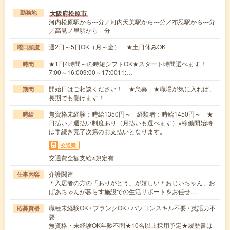
大阪府松原市
勤務地
河内松原駅から---分／河内天美駅から---分／布忍駅から---分
／高見ノ里駅から---分
週2日～5日OK（月～金） ★土日休みOK
曜日頻度
★1日4時間～の時短シフトOK★スタート時間選べます！
時間
7:00～16:009:00～17:0011:…
開始日はご相談ください！ ★急募 ★職場が気に入れば、
期間
長期でも働けます！
無資格未経験：時給1350円～ 経験者：時給1450円～ ★
時給
日払い／週払い制度あり（月払いも選べます）※稼働開始時
は手続き完了次第のお支払いとなります。
交通費
交通費全額支給※規定有
介護関連
仕事内容
＊入居者の方の「ありがとう」が嬉しい＊おじいちゃん、お
ばあちゃんが暮らす施設での生活サポートをお任せ…
職種未経験OK / ブランクOK / パソコンスキル不要 / 英語力不
応募資格
要
無資格・未経験OK年齢不問★10名以上採用予定★履歴書は