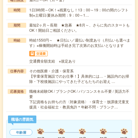
1日3時間～OK！※残業なし！13：00～19：00の間のシフト
時間
制※土曜日/夏休み期間：9：00～1…
最短2ヶ月～長期 ★急募 ★8月～、さらに先のスタートも
期間
OK！開始日ご相談ください。
時給1550円～ ★日払い／週払い制度あり（月払いも選べま
時給
す）※稼働開始時は手続き完了次第のお支払いとなります
交通費
交通費全額支給 ※規定あり
その他医療・介護・保育系
仕事内容
【学童保育施設でのお仕事！】具体的には…・施設内のお掃
除・下校後施設にやってきた子どもたちのお迎え …
職種未経験OK / ブランクOK / パソコンスキル不要 / 英語力不
応募資格
要
下記資格をお持ちの方〈対象資格〉・保育士・放課後児童支
援員・社会福祉士・教員免許＊年齢不問・ブランク…
職場の雰囲気
年齢層