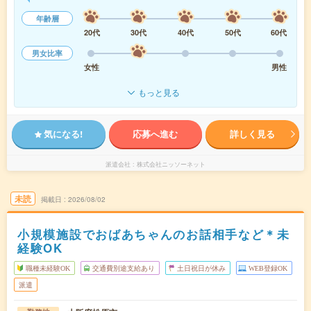
年齢層
20代
30代
40代
50代
60代
男女比率
女性
男性
もっと見る
気になる!
応募へ進む
詳しく見る
派遣会社
株式会社ニッソーネット
未読
掲載日
2026/08/02
小規模施設でおばあちゃんのお話相手など＊未
経験OK
職種未経験OK
交通費別途支給あり
土日祝日が休み
WEB登録OK
派遣