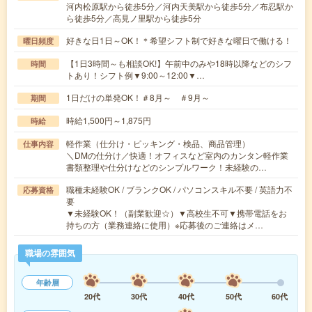
河内松原駅から徒歩5分／河内天美駅から徒歩5分／布忍駅か
ら徒歩5分／高見ノ里駅から徒歩5分
好きな日1日～OK！＊希望シフト制で好きな曜日で働ける！
曜日頻度
【1日3時間～も相談OK!】午前中のみや18時以降などのシフ
時間
トあり！シフト例▼9:00～12:00▼…
1日だけの単発OK！＃8月～ ＃9月～
期間
時給1,500円～1,875円
時給
軽作業（仕分け・ピッキング・検品、商品管理）
仕事内容
＼DMの仕分け／快適！オフィスなど室内のカンタン軽作業
書類整理や仕分けなどのシンプルワーク！未経験の…
職種未経験OK / ブランクOK / パソコンスキル不要 / 英語力不
応募資格
要
▼未経験OK！（副業歓迎☆）▼高校生不可▼携帯電話をお
持ちの方（業務連絡に使用）※応募後のご連絡はメ…
職場の雰囲気
年齢層
20代
30代
40代
50代
60代