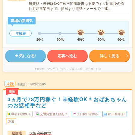
無資格・未経験OK年齢不問履歴書は不要です▽応募後の流
れ1)翌営業日までに担当より電話・メールでご連…
職場の雰囲気
年齢層
20代
30代
40代
50代
60代
気になる!
応募へ進む
詳しく見る
派遣会社
マンパワーグループ株式会社 ケアサービス
未読
掲載日
2026/08/05
NEW
3ヵ月で73万円稼ぐ！未経験OK＊おばあちゃん
のお話相手など
職種未経験OK
交通費別途支給あり
土日祝日が休み
WEB登録OK
派遣
大阪府松原市
勤務地