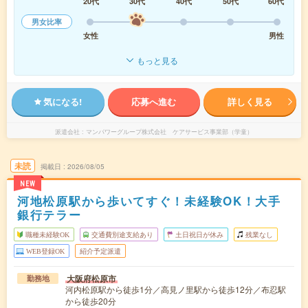
20代
30代
40代
50代
60代
男女比率
女性
男性
もっと見る
気になる!
応募へ進む
詳しく見る
派遣会社
マンパワーグループ株式会社 ケアサービス事業部（学童）
未読
掲載日
2026/08/05
NEW
河地松原駅から歩いてすぐ！未経験OK！大手
銀行テラー
職種未経験OK
交通費別途支給あり
土日祝日が休み
残業なし
WEB登録OK
紹介予定派遣
大阪府松原市
勤務地
河内松原駅から徒歩1分／高見ノ里駅から徒歩12分／布忍駅
から徒歩20分