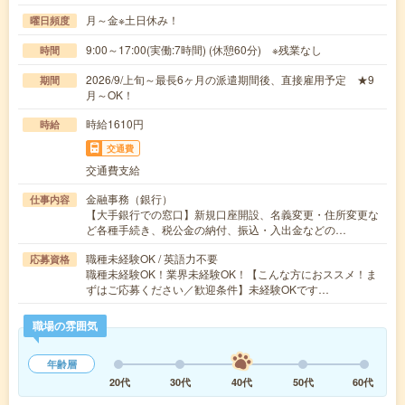
月～金※土日休み！
曜日頻度
9:00～17:00(実働:7時間) (休憩60分) ※残業なし
時間
2026/9/上旬～最長6ヶ月の派遣期間後、直接雇用予定 ★9
期間
月～OK！
時給1610円
時給
交通費
交通費支給
金融事務（銀行）
仕事内容
【大手銀行での窓口】新規口座開設、名義変更・住所変更な
ど各種手続き、税公金の納付、振込・入出金などの…
職種未経験OK / 英語力不要
応募資格
職種未経験OK！業界未経験OK！【こんな方におススメ！ま
ずはご応募ください／歓迎条件】未経験OKです…
職場の雰囲気
年齢層
20代
30代
40代
50代
60代