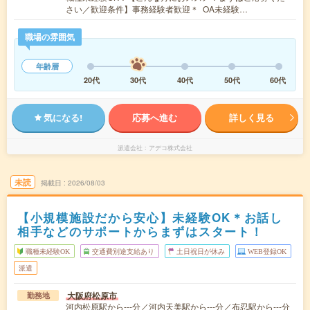
さい／歓迎条件】事務経験者歓迎＊ OA未経験…
職場の雰囲気
年齢層
20代
30代
40代
50代
60代
気になる!
応募へ進む
詳しく見る
派遣会社
アデコ株式会社
未読
掲載日
2026/08/03
【小規模施設だから安心】未経験OK＊お話し
相手などのサポートからまずはスタート！
職種未経験OK
交通費別途支給あり
土日祝日が休み
WEB登録OK
派遣
大阪府松原市
勤務地
河内松原駅から---分／河内天美駅から---分／布忍駅から---分