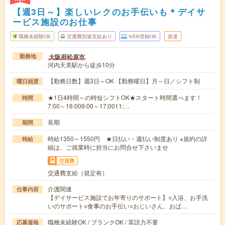
【週3日～】楽しいレクのお手伝いも＊デイサ
ービス施設のお仕事
職種未経験OK
交通費別途支給あり
WEB登録OK
派遣
大阪府松原市
勤務地
河内天美駅から徒歩10分
【勤務日数】週3日～OK 【勤務曜日】月～日／シフト制
曜日頻度
★1日4時間～の時短シフトOK★スタート時間選べます！
時間
7:00～16:009:00～17:0011:…
長期
期間
時給1350～1550円 ★日払い・週払い制度あり ※規約の詳
時給
細は、ご就業時に担当にお問合せ下さいませ
交通費
交通費支給（規定有）
介護関連
仕事内容
【デイサービス施設でお年寄りのサポート】○入浴、お手洗
いのサポート○食事のお手伝い○おじいさん、おば…
職種未経験OK / ブランクOK / 英語力不要
応募資格