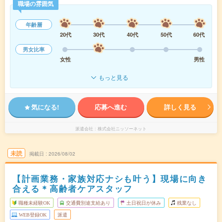
職場の雰囲気
年齢層
20代
30代
40代
50代
60代
男女比率
女性
男性
もっと見る
気になる!
応募へ進む
詳しく見る
派遣会社
株式会社ニッソーネット
未読
掲載日
2026/08/02
【計画業務・家族対応ナシも叶う】現場に向き
合える＊高齢者ケアスタッフ
職種未経験OK
交通費別途支給あり
土日祝日が休み
残業なし
WEB登録OK
派遣