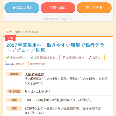
気になる!
応募へ進む
詳しく見る
派遣会社
アデコ株式会社
未読
掲載日
2026/08/05
NEW
2027年直雇用へ！働きやすい環境で銀行テラ
ーデビュー／松原
職種未経験OK
交通費別途支給あり
土日祝日が休み
残業なし
WEB登録OK
紹介予定派遣
大阪府松原市
勤務地
河内松原駅から徒歩1分／高見ノ里駅から徒歩12分／布忍駅
から徒歩20分
月～金※土日休み！
曜日頻度
9:00～17:00(実働:7時間) (休憩60分) ※残業なし
時間
2026/10/上旬～最長6ヶ月の派遣期間後、直接雇用予定
期間
★10月～OK！