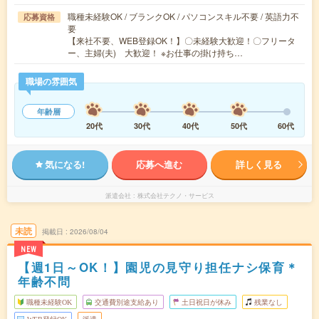
職種未経験OK / ブランクOK / パソコンスキル不要 / 英語力不
応募資格
要
【来社不要、WEB登録OK！】〇未経験大歓迎！〇フリータ
ー、主婦(夫) 大歓迎！ ※お仕事の掛け持ち…
職場の雰囲気
年齢層
20代
30代
40代
50代
60代
気になる!
応募へ進む
詳しく見る
派遣会社
株式会社テクノ・サービス
未読
掲載日
2026/08/04
NEW
【週1日～OK！】園児の見守り担任ナシ保育＊
年齢不問
職種未経験OK
交通費別途支給あり
土日祝日が休み
残業なし
WEB登録OK
派遣