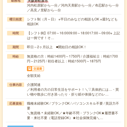
大阪府松原市
勤務地
河内松原駅から---分／河内天美駅から---分／布忍駅から---分
／高見ノ里駅から---分
シフト制（月～日） ※平日のみなどの相談もOK ※週3なども
曜日頻度
相談OK
【シフト例】07:00～16:0009:00～18:0017:00～09:00※ 上記
時間
は一例です！そ…
即日～2ヶ月以上 ■開始日の相談OK！
期間
無資格の方：時給1400円～1750円 / 介護福祉士：時給1700
時給
円～2125円 / 初任者以上：時給1500円～1875円
交通費
全額支給
介護関連
仕事内容
／利用者の方の日常生活をサポート！＼▽具体的には…・買
い物や散歩に付き添ったり・折り紙や体操などのレ…
職種未経験OK / ブランクOK / パソコンスキル不要 / 英語力不
応募資格
要
＼無資格＊未経験OK／★年齢不問・ブランクOK★履歴書不
要・来社不要（電話登録OK）★社会保険完備＼…