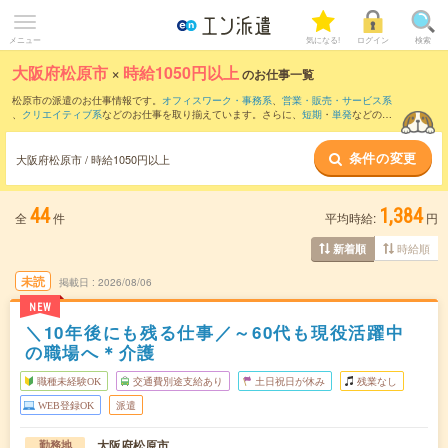
メニュー
気になる!
ログイン
検索
大阪府松原市
×
時給1050円以上
のお仕事一覧
松原市の派遣のお仕事情報です。
オフィスワーク・事務系
、
営業・販売・サービス系
、
クリエイティブ系
などのお仕事を取り揃えています。さらに、
短期
・
単発
などの期
間や、
職種未経験OK
などのこだわり条件で絞り込んでいただけます。
条件の変更
時給
1200円以上
・
1800円以上
の求人はこちら
大阪府松原市 / 時給1050円以上
当サイトでは法令を遵守し、最低賃金以上の求人のみを掲載しています。
44
1,384
全
件
平均時給:
円
時給順
新着順
未読
掲載日
2026/08/06
NEW
＼10年後にも残る仕事／～60代も現役活躍中
の職場へ＊介護
職種未経験OK
交通費別途支給あり
土日祝日が休み
残業なし
WEB登録OK
派遣
大阪府松原市
勤務地