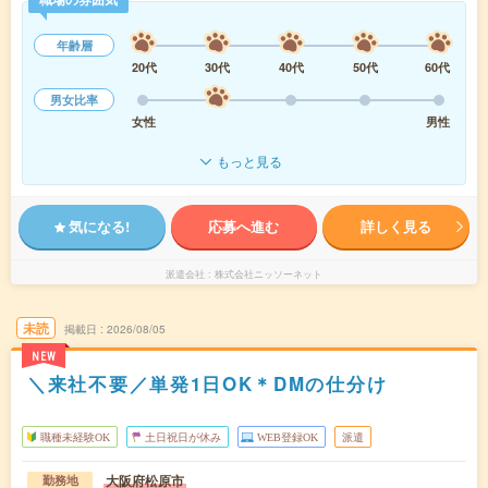
年齢層
20代
30代
40代
50代
60代
男女比率
女性
男性
もっと見る
気になる!
応募へ進む
詳しく見る
派遣会社
株式会社ニッソーネット
未読
掲載日
2026/08/05
NEW
＼来社不要／単発1日OK＊DMの仕分け
職種未経験OK
土日祝日が休み
WEB登録OK
派遣
大阪府松原市
勤務地