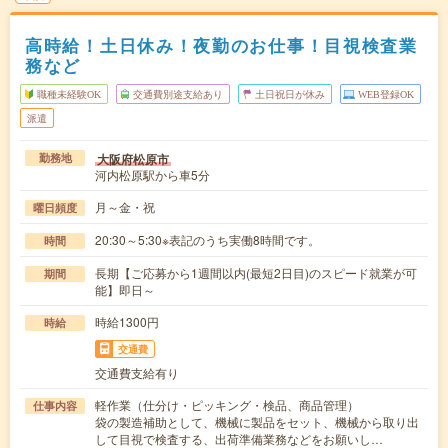
高時給！土日休み！夜勤のお仕事！目視検査業
務など
職種未経験OK
交通費別途支給あり
土日祝日が休み
WEB登録OK
派遣
大阪府松原市
勤務地
河内松原駅から車5分
月～金・祝
曜日頻度
20:30～5:30※表記のうち実働8時間です。
時間
長期【ご応募から1週間以内(最短2日目)のスピード就業が可
期間
能】即日～
時給1300円
時給
交通費
交通費支給有り
軽作業（仕分け・ピッキング・検品、商品管理）
仕事内容
袋の製造補助として、機械に製品をセット、機械から取り出
して目視で検査する、出荷準備業務などをお願いし…