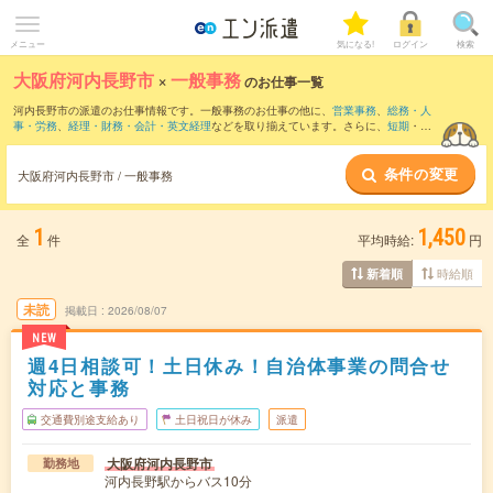
メニュー
気になる!
ログイン
検索
大阪府河内長野市
×
一般事務
のお仕事一覧
河内長野市の派遣のお仕事情報です。一般事務のお仕事の他に、
営業事務
、
総務・人
事・労務
、
経理・財務・会計・英文経理
などを取り揃えています。さらに、
短期
・
単
発
などの期間や、
職種未経験OK
などのこだわり条件で絞り込んでいただけます。職種
辞典：
一般事務のお仕事とは？とは？
条件の変更
大阪府河内長野市 / 一般事務
1
1,450
全
件
平均時給:
円
時給順
新着順
未読
掲載日
2026/08/07
NEW
週4日相談可！土日休み！自治体事業の問合せ
対応と事務
交通費別途支給あり
土日祝日が休み
派遣
大阪府河内長野市
勤務地
河内長野駅からバス10分