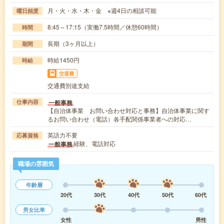
月・火・水・木・金 ※週4日の相談可能
曜日頻度
8:45～17:15（実働7.5時間／休憩60時間）
時間
長期（3ヶ月以上）
期間
時給1450円
時給
交通費
交通費別途支給
一般事務
仕事内容
【自治体事業 お問い合わせ対応と事務】自治体事業に関す
るお問い合わせ（電話）各手配関係事業者への対応…
英語力不要
応募資格
経験、電話対応
一般事務
職場の雰囲気
年齢層
20代
30代
40代
50代
60代
男女比率
女性
男性