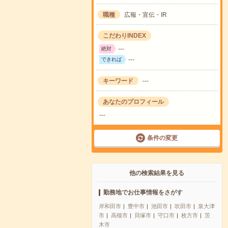
職種
広報・宣伝・IR
こだわりINDEX
---
絶対
---
できれば
キーワード
---
あなたのプロフィール
---
条件の変更
他の検索結果を見る
勤務地でお仕事情報をさがす
岸和田市
豊中市
池田市
吹田市
泉大津
市
高槻市
貝塚市
守口市
枚方市
茨
木市