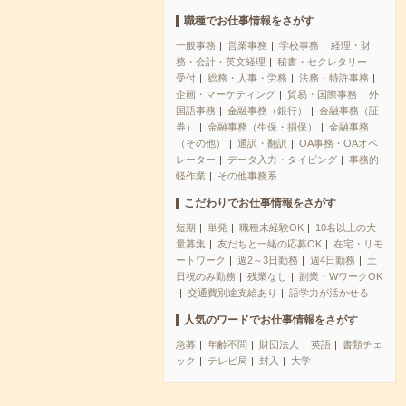
職種でお仕事情報をさがす
一般事務
営業事務
学校事務
経理・財
務・会計・英文経理
秘書・セクレタリー
受付
総務・人事・労務
法務・特許事務
企画・マーケティング
貿易・国際事務
外
国語事務
金融事務（銀行）
金融事務（証
券）
金融事務（生保・損保）
金融事務
（その他）
通訳・翻訳
OA事務・OAオペ
レーター
データ入力・タイピング
事務的
軽作業
その他事務系
こだわりでお仕事情報をさがす
短期
単発
職種未経験OK
10名以上の大
量募集
友だちと一緒の応募OK
在宅・リモ
ートワーク
週2～3日勤務
週4日勤務
土
日祝のみ勤務
残業なし
副業・WワークOK
交通費別途支給あり
語学力が活かせる
人気のワードでお仕事情報をさがす
急募
年齢不問
財団法人
英語
書類チェ
ック
テレビ局
封入
大学