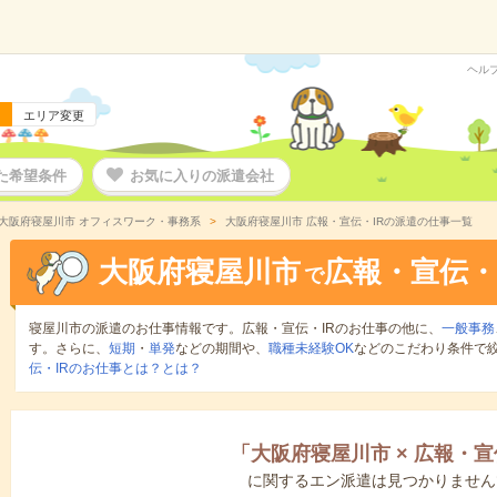
ヘル
エリア変更
た希望条件
お気に入りの派遣会社
大阪府寝屋川市 オフィスワーク・事務系
大阪府寝屋川市 広報・宣伝・IRの派遣の仕事一覧
大阪府寝屋川市
広報・宣伝・
で
寝屋川市の派遣のお仕事情報です。広報・宣伝・IRのお仕事の他に、
一般事務
す。さらに、
短期
・
単発
などの期間や、
職種未経験OK
などのこだわり条件で
伝・IRのお仕事とは？とは？
「
大阪府寝屋川市
×
広報・宣
に関するエン派遣は見つかりません