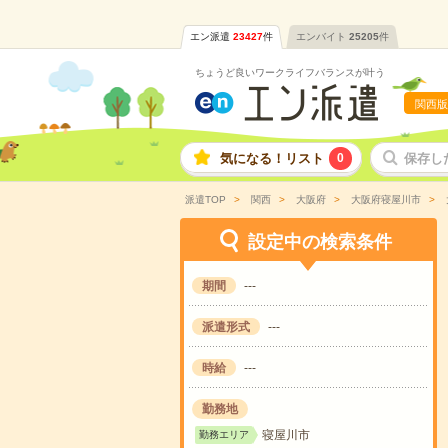
エン派遣
23427
件
エンバイト
25205
件
ちょうど良いワークライフバランスが叶う
関西版
気になる！リスト
0
保存し
派遣TOP
関西
大阪府
大阪府寝屋川市
設定中の検索条件
期間
---
派遣形式
---
時給
---
勤務地
寝屋川市
勤務エリア