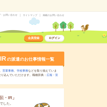
プ・お問い合わせ
サイトマップ
掲載のお問い合わせ
会員登録
ログイン
IR
の派遣のお仕事情報一覧
、
営業事務
、
学校事務
などを取り揃えていま
絞り込んでいただけます。職種辞典：
広報・宣
伝・IR
」
でした。