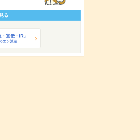
見る
報・宣伝・IR」
のエン派遣