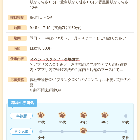
駅から徒歩10分／萱島駅から徒歩10分／香里園駅から徒歩
10分
単発1日～OK！
曜日頻度
9:45～17:45（実働7時間30分）
時間
即日～ ※急募：8月～、9月～スタートもご相談ください！
期間
日給10,500円
時給
イベントスタッフ・会場設営
仕事内容
＼アプリの入会促進／・お客様のスマホでアプリの取得案
内・アプリ内で登録方法のご案内＊店舗のブースにて…
職種未経験OK / ブランクOK / パソコンスキル不要 / 英語力不
応募資格
要
年齢不問未経験OK！
職場の雰囲気
年齢層
20代
30代
40代
50代
60代
男女比率
女性
男性