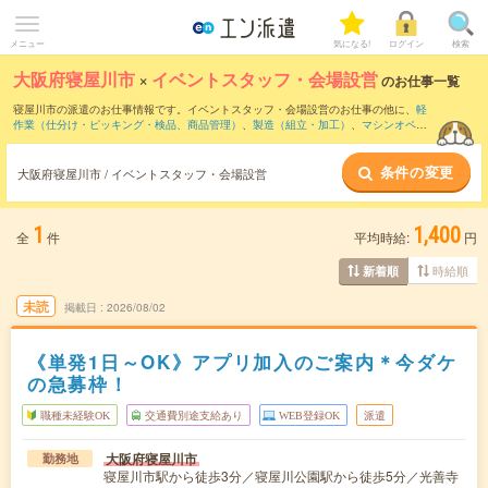
メニュー
気になる!
ログイン
検索
大阪府寝屋川市
×
イベントスタッフ・会場設営
のお仕事一覧
寝屋川市の派遣のお仕事情報です。イベントスタッフ・会場設営のお仕事の他に、
軽
作業（仕分け・ピッキング・検品、商品管理）
、
製造（組立・加工）
、
マシンオペレ
ーター
などを取り揃えています。さらに、
短期
・
単発
などの期間や、
職種未経験OK
な
どのこだわり条件で絞り込んでいただけます。職種辞典：
イベントスタッフ・会場設
条件の変更
営のお仕事とは？とは？
大阪府寝屋川市 / イベントスタッフ・会場設営
1
1,400
全
件
平均時給:
円
時給順
新着順
未読
掲載日
2026/08/02
《単発1日～OK》アプリ加入のご案内＊今ダケ
の急募枠！
職種未経験OK
交通費別途支給あり
WEB登録OK
派遣
大阪府寝屋川市
勤務地
寝屋川市駅から徒歩3分／寝屋川公園駅から徒歩5分／光善寺