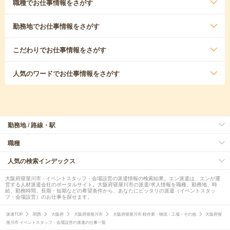
職種
でお仕事情報をさがす
勤務地
でお仕事情報をさがす
こだわり
でお仕事情報をさがす
人気のワード
でお仕事情報をさがす
勤務地 / 路線・駅
職種
人気の検索インデックス
大阪府寝屋川市 - イベントスタッフ・会場設営の派遣情報の検索結果。エン派遣は、エンが運
営する人材派遣会社のポータルサイト。大阪府寝屋川市の派遣/求人情報を職種、勤務地、時
給、勤務時間、長期・短期などの希望条件から、あなたにピッタリの派遣（イベントスタッ
フ・会場設営）のお仕事を探せます。
派遣TOP
関西
大阪府
大阪府寝屋川市
大阪府寝屋川市 軽作業・物流・工場・その他
大阪府寝
屋川市 イベントスタッフ・会場設営の派遣の仕事一覧