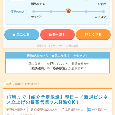
活気がある
しずか
仕事の仕方
テキパキ
コツコツ
気になる!
応募へ進む
詳しく見る
派遣会社
ヒューマンリソシア株式会社
興味があったら「★気になる！」をタップ！
「気になる！」を押しておくと、派遣会社から
「面談確約」
や
「応募歓迎」
が届きます！
未読
掲載日
2026/07/31
17時まで【紹介予定派遣】即日～／新規ビジネ
ス立上げの提案営業✨未経験OK！
職種未経験OK
交通費別途支給あり
土日祝日が休み
WEB登録OK