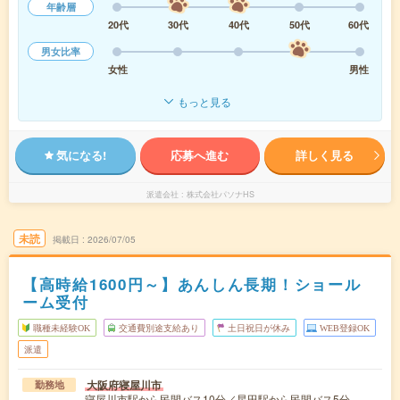
年齢層
20代
30代
40代
50代
60代
男女比率
女性
男性
もっと見る
気になる!
応募へ進む
詳しく見る
派遣会社
株式会社パソナHS
未読
掲載日
2026/07/05
【高時給1600円～】あんしん長期！ショール
ーム受付
職種未経験OK
交通費別途支給あり
土日祝日が休み
WEB登録OK
派遣
大阪府寝屋川市
勤務地
寝屋川市駅から民間バス10分／星田駅から民間バス5分