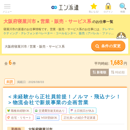
メニュー
気になる!
ログイン
検索
大阪府寝屋川市
×
営業・販売・サービス系
のお仕事一覧
寝屋川市の派遣のお仕事情報です。営業・販売・サービス系のお仕事には、
テレマー
ケティング・テレフォンオペレーター・コールセンター
、
販売（アパレル・ファッシ
ョン・コスメ）
、
営業・企画営業・ラウンダー
などがあります。さらに、
短期
・
単発
などの期間や、
職種未経験OK
などのこだわり条件で絞り込んでいただけます。
条件の変更
大阪府寝屋川市 / 営業・販売・サービス系
6
1,683
全
件
平均時給:
円
時給順
新着順
未読
掲載日
2026/08/03
＜未経験から正社員前提！ノルマ・飛込ナシ！
＞物流会社で新規事業の企画営業
職種未経験OK
交通費別途支給あり
土日祝日が休み
在宅・リモート
WEB登録OK
正社員への紹介予定派遣
大阪府寝屋川市
勤務地