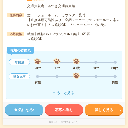
交通費規定に基づき交通費支給
窓口・ショールーム・カウンター受付
仕事内容
【直接雇用可能性あり！空調メーカーでのショールーム案内
のお仕事！】＊未経験OK！＊ショールームでの受…
職種未経験OK / ブランクOK / 英語力不要
応募資格
未経験OK！
職場の雰囲気
年齢層
20代
30代
40代
50代
60代
男女比率
女性
男性
もっと見る
気になる!
応募へ進む
詳しく見る
派遣会社
株式会社パソナ