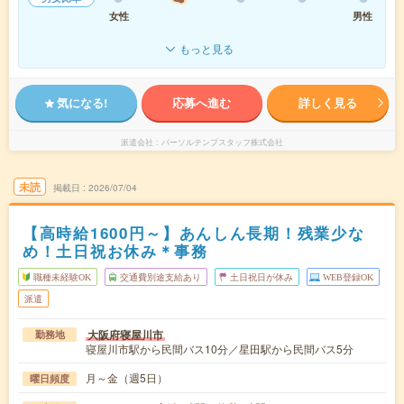
女性
男性
もっと見る
気になる!
応募へ進む
詳しく見る
派遣会社
パーソルテンプスタッフ株式会社
未読
掲載日
2026/07/04
【高時給1600円～】あんしん長期！残業少な
め！土日祝お休み＊事務
職種未経験OK
交通費別途支給あり
土日祝日が休み
WEB登録OK
派遣
大阪府寝屋川市
勤務地
寝屋川市駅から民間バス10分／星田駅から民間バス5分
月～金（週5日）
曜日頻度