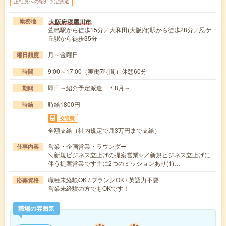
正社員への紹介予定派遣
大阪府寝屋川市
勤務地
萱島駅から徒歩15分／大和田(大阪府)駅から徒歩28分／忍ケ
丘駅から徒歩35分
月～金曜日
曜日頻度
9:00～17:00（実働7時間）休憩60分
時間
即日～紹介予定派遣 ＊8月～
期間
時給1800円
時給
交通費
全額支給（社内規定で月3万円まで支給）
営業・企画営業・ラウンダー
仕事内容
＼新規ビジネス立上げの提案営業✨／新規ビジネス立上げに
伴う提案営業です主に2つのミッションあり(1)…
職種未経験OK / ブランクOK / 英語力不要
応募資格
営業未経験の方でもOKです！
職場の雰囲気