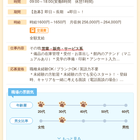
09:00～18:00(実働8時間 休憩1時間)
時間
【急募】即日～長期 ※即日～！
期間
時給1600円～1650円 月収例 256,000円～264,000円
時給
交通費
全額支給
その他
営業・販売・サービス系
仕事内容
＊備品の在庫管理＊受付・お茶出し＊館内のアテンド（マニ
ュアルあり）＊見学の準備・印刷＊アンケート入力…
職種未経験OK / ブランクOK / 英語力不要
応募資格
＊未経験の方歓迎＊未経験の方でも安心スタート！・登録
時、キャリアを一緒に考える面談（電話面談の場合）…
職場の雰囲気
年齢層
20代
30代
40代
50代
60代
男女比率
女性
男性
もっと見る