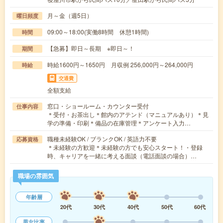
月～金（週5日）
曜日頻度
09:00～18:00(実働8時間 休憩1時間)
時間
【急募】即日～長期 ※即日～！
期間
時給1600円～1650円 月収例 256,000円～264,000円
時給
交通費
全額支給
窓口・ショールーム・カウンター受付
仕事内容
＊受付・お茶出し＊館内のアテンド（マニュアルあり）＊見
学の準備・印刷＊備品の在庫管理＊アンケート入力…
職種未経験OK / ブランクOK / 英語力不要
応募資格
＊未経験の方歓迎＊未経験の方でも安心スタート！・登録
時、キャリアを一緒に考える面談（電話面談の場合）…
職場の雰囲気
年齢層
20代
30代
40代
50代
60代
男女比率