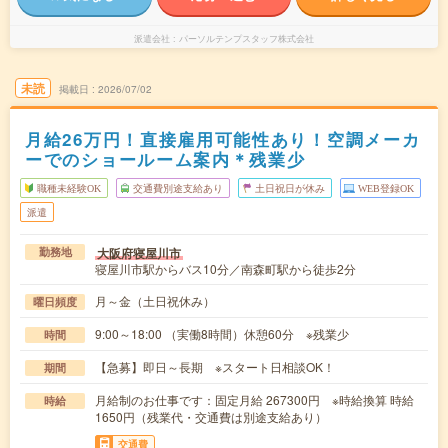
派遣会社
パーソルテンプスタッフ株式会社
未読
掲載日
2026/07/02
月給26万円！直接雇用可能性あり！空調メーカ
ーでのショールーム案内＊残業少
職種未経験OK
交通費別途支給あり
土日祝日が休み
WEB登録OK
派遣
大阪府寝屋川市
勤務地
寝屋川市駅からバス10分／南森町駅から徒歩2分
月～金（土日祝休み）
曜日頻度
9:00～18:00 （実働8時間）休憩60分 ※残業少
時間
【急募】即日～長期 ※スタート日相談OK！
期間
月給制のお仕事です：固定月給 267300円 ※時給換算 時給
時給
1650円（残業代・交通費は別途支給あり）
交通費