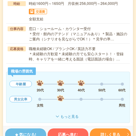
時給1600円～1650円 月収例 256,000円～264,000円
時給
交通費
全額支給
窓口・ショールーム・カウンター受付
仕事内容
＊受付・館内のアテンド（マニュアルあり）＊製品・施設の
ご案内（シナリオを見ながらでOK！）＊見学の準…
職種未経験OK / ブランクOK / 英語力不要
応募資格
＊未経験の方歓迎＊未経験の方でも安心スタート！・登録
時、キャリアを一緒に考える面談（電話面談の場合）…
職場の雰囲気
年齢層
20代
30代
40代
50代
60代
男女比率
女性
男性
もっと見る
気になる!
応募へ進む
詳しく見る