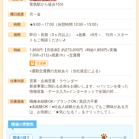
萱島駅から徒歩15分
月～金
曜日頻度
★9:00～17:00（休憩時間 12:00～13:00）
時間
即日～長期（3ヵ月以上） ※急募 ○9月～、10月～スター
期間
トもご相談ください♪
1,850円【月収例】約273,000円（時給1,850円×実働
時給
7.00h×21日+残業1h）+交通費
交通費
○通勤交通費の支給あり（当社規定による）
営業・企画営業・ラウンダー
仕事内容
新規事業に関わる企画をお願いします。○パソコンを使った
情報収集・データ入力○インターネットで全国の対…
職種未経験OK / ブランクOK / 英語力不要
応募資格
●未経験OK！●社会人経験がある方少しでもご興味がある方
は、お気軽に「★気になる！」をクリックしてく…
職場の雰囲気
職場の様子