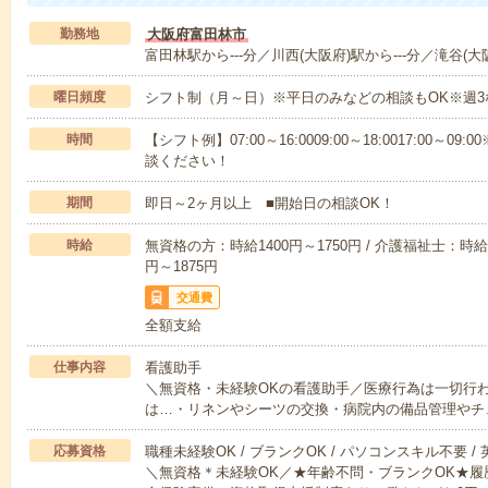
勤務地
大阪府富田林市
富田林駅から---分／川西(大阪府)駅から---分／滝谷(大阪
曜日頻度
シフト制（月～日）※平日のみなどの相談もOK※週3
時間
【シフト例】07:00～16:0009:00～18:0017:00
談ください！
期間
即日～2ヶ月以上 ■開始日の相談OK！
時給
無資格の方：時給1400円～1750円 / 介護福祉士：時給1
円～1875円
交通費
全額支給
仕事内容
看護助手
＼無資格・未経験OKの看護助手／医療行為は一切行
は…・リネンやシーツの交換・病院内の備品管理やチ
応募資格
職種未経験OK / ブランクOK / パソコンスキル不要 /
＼無資格＊未経験OK／★年齢不問・ブランクOK★履