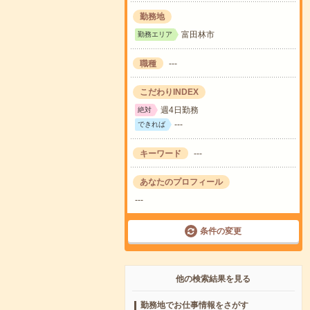
勤務地
富田林市
勤務エリア
職種
---
こだわりINDEX
週4日勤務
絶対
---
できれば
キーワード
---
あなたのプロフィール
---
条件の変更
他の検索結果を見る
勤務地でお仕事情報をさがす