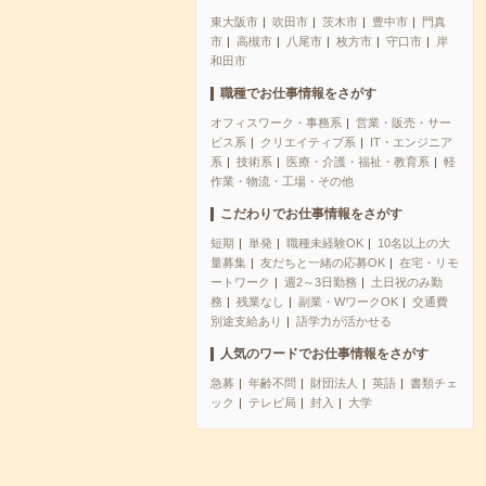
東大阪市
吹田市
茨木市
豊中市
門真
市
高槻市
八尾市
枚方市
守口市
岸
和田市
職種でお仕事情報をさがす
オフィスワーク・事務系
営業・販売・サー
ビス系
クリエイティブ系
IT・エンジニア
系
技術系
医療・介護・福祉・教育系
軽
作業・物流・工場・その他
こだわりでお仕事情報をさがす
短期
単発
職種未経験OK
10名以上の大
量募集
友だちと一緒の応募OK
在宅・リモ
ートワーク
週2～3日勤務
土日祝のみ勤
務
残業なし
副業・WワークOK
交通費
別途支給あり
語学力が活かせる
人気のワードでお仕事情報をさがす
急募
年齢不問
財団法人
英語
書類チェ
ック
テレビ局
封入
大学