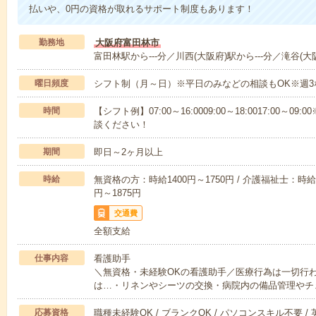
払いや、0円の資格が取れるサポート制度もあります！
勤務地
大阪府富田林市
富田林駅から---分／川西(大阪府)駅から---分／滝谷(大阪
曜日頻度
シフト制（月～日）※平日のみなどの相談もOK※週3
時間
【シフト例】07:00～16:0009:00～18:0017:00
談ください！
期間
即日～2ヶ月以上
時給
無資格の方：時給1400円～1750円 / 介護福祉士：時給1
円～1875円
交通費
全額支給
仕事内容
看護助手
＼無資格・未経験OKの看護助手／医療行為は一切行
は…・リネンやシーツの交換・病院内の備品管理やチ
応募資格
職種未経験OK / ブランクOK / パソコンスキル不要 /