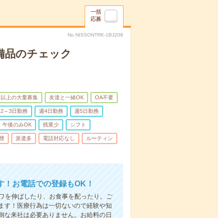
一括
応募
No.NISSONTRK-1BJ208
で備品のチェック
名以上の大量募集
友達と一緒OK
OA不要
2～3日勤務
週4日勤務
週5日勤務
午後のみOK
残業少
シフト
煙
派遣多
電話対応なし
ルーティン
す！お電話での登録もOK！
シワを伸ばしたり、お食事を配ったり。ご
ます！医療行為は一切ないので経験や知
倒な来社は必要ありません。お給料の日