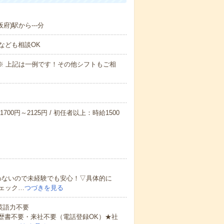
府)駅から---分
なども相談OK
～09:00※ 上記は一例です！その他シフトもご相
700円～2125円 / 初任者以上：時給1500
わないので未経験でも安心！▽具体的に
ェック…
つづきを見る
 英語力不要
歴書不要・来社不要（電話登録OK）★社