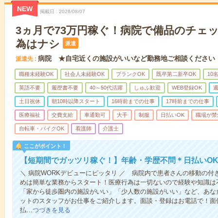
NEW
掲載日
2026/08/07
3ヵ月で73万円稼ぐ！病院で備品のチェ
為はナシ
派遣
病院 ★自宅近くの施設がいいなど勤務地ご相談ください
派遣先
職種未経験OK
社会人未経験OK
ブランクOK
既卒第二新卒OK
10
英語不要
履歴書不要
40～50代活躍
しゅふ歓迎
WEB登録OK
週
土日祝休
朝10時以降スタート
16時前までの仕事
17時前までの仕事
医療福祉
交費支給
車通勤可
大手
制服
日払いOK
職場が禁
自転車・バイクOK
看護師
介護士
ここがポイント！
【短期間でガッツリ稼ぐ！】年齢・学歴不問＊日払いOK
＼ 病院WORKデビューにピッタリ ／ 病院内で患者さんの移動の
めは簡単な業務からスタート！医療行為は一切ないので経験や知識は
「家から徒歩圏内の施設がいい」「少人数の施設がいい」など、あな
ットのスタッフがお仕事をご紹介します。面談・登録はお電話で！面
払…
つづきを見る