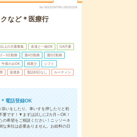
No.NISSONTRK-2BSG208
ックなど＊医療行
名以上の大量募集
友達と一緒OK
OA不要
2～3日勤務
週4日勤務
週5日勤務
午後のみOK
残業少
シフト
煙
派遣多
電話対応なし
ルーティン
＊電話登録OK
付き添いをしたり、車いすを押したりと初
不要です！▼まずは試しに2カ月～OK！
たの希望をご相談ください！ニッソーネ
倒な来社は必要ありません。お給料の日