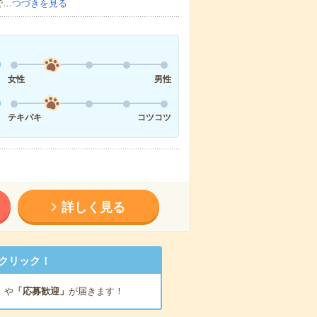
で…
つづきを見る
女性
男性
テキパキ
コツコツ
詳しく見る
クリック！
」
や
「応募歓迎」
が届きます！