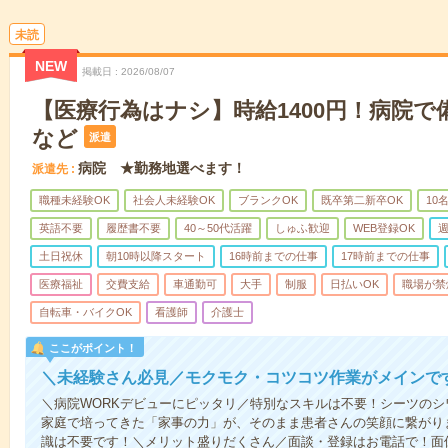
未読
NEW
掲載日
2026/08/07
【医療行為はナシ】時給1400円！病院
など
派遣
病院 ★勤務地選べます！
派遣先
職種未経験OK
社会人未経験OK
ブランクOK
既卒第二新卒OK
10
英語不要
履歴書不要
40～50代活躍
しゅふ歓迎
WEB登録OK
週
土日祝休
朝10時以降スタート
16時前までの仕事
17時前までの仕事
医療福祉
交費支給
車通勤可
大手
制服
日払いOK
職場が禁
自転車・バイクOK
看護師
介護士
ここがポイント！
＼未経験さん必見／モクモク・コツコツ作業がメインで
＼病院WORKデビューにピッタリ／特別なスキルは不要！シーツの
家庭で培ってきた「家事の力」が、そのまま患者さんの笑顔に繋がり
識は不要です！＼メリット盛りだくさん／面談・登録はお電話で！面