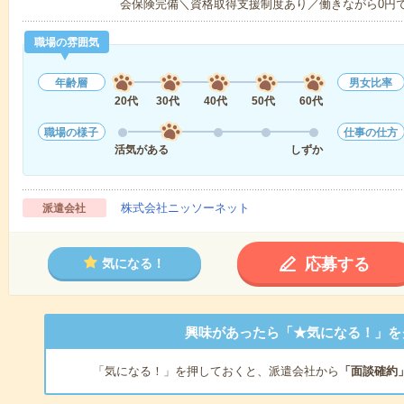
会保険完備＼資格取得支援制度あり／働きながら0円
職場の雰囲気
年齢層
男女比率
20代
30代
40代
50代
60代
職場の様子
仕事の仕方
活気がある
しずか
株式会社ニッソーネット
派遣会社
応募する
気になる！
興味があったら「★気になる！」を
「気になる！」を押しておくと、派遣会社から
「面談確約