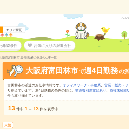
ヘル
エリア変更
た希望条件
お気に入りの派遣会社
大阪府富田林市 週4日勤務の派遣の仕事一覧
大阪府富田林市
週4日勤務
で
の
富田林市の派遣のお仕事情報です。
オフィスワーク・事務系
、
営業・販売・サ
り揃えています。週4日勤務の条件の他に、
交通費別途支給あり
、
職種未経験O
件も取り揃えています。
13
1
13
件中
～
件を表示中
未読