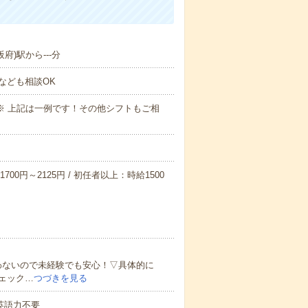
府)駅から---分
なども相談OK
～09:00※ 上記は一例です！その他シフトもご相
700円～2125円 / 初任者以上：時給1500
わないので未経験でも安心！▽具体的に
ェック…
つづきを見る
 英語力不要