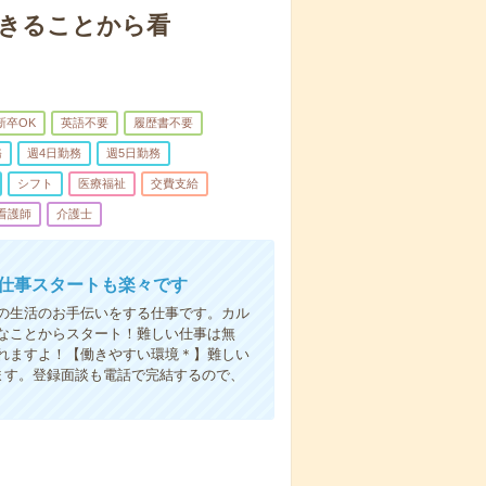
できることから看
新卒OK
英語不要
履歴書不要
務
週4日勤務
週5日勤務
シフト
医療福祉
交費支給
看護師
介護士
お仕事スタートも楽々です
の生活のお手伝いをする仕事です。カル
なことからスタート！難しい仕事は無
れますよ！【働きやすい環境＊】難しい
ます。登録面談も電話で完結するので、