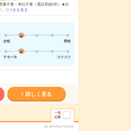
歴書不要・来社不要（電話登録OK）★社
で…
つづきを見る
女性
男性
テキパキ
コツコツ
詳しく見る
一括
応募
No.MPGPQ176J0102