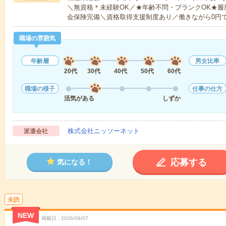
＼無資格＊未経験OK／★年齢不問・ブランクOK★履
会保険完備＼資格取得支援制度あり／働きながら0円
職場の雰囲気
年齢層
男女比率
20代
30代
40代
50代
60代
職場の様子
仕事の仕方
活気がある
しずか
株式会社ニッソーネット
派遣会社
応募する
気になる！
未読
NEW
掲載日
2026/08/07