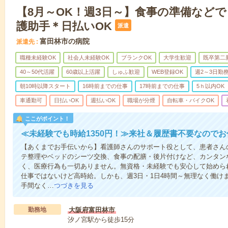
【8月～OK！週3日～】食事の準備など
護助手＊日払いOK
派遣
富田林市の病院
派遣先
職種未経験OK
社会人未経験OK
ブランクOK
大学生歓迎
既卒第二
40～50代活躍
60歳以上活躍
しゅふ歓迎
WEB登録OK
週2～3日勤
朝10時以降スタート
16時前までの仕事
17時前までの仕事
5ｈ以内OK
車通勤可
日払いOK
週払いOK
職場が分煙
自転車・バイクOK
ここがポイント！
≪未経験でも時給1350円！≫来社＆履歴書不要なので
【あくまでお手伝いから】看護師さんのサポート役として、患者さん
テ整理やベッドのシーツ交換、食事の配膳・後片付けなど、カンタン
く、医療行為も一切ありません。無資格・未経験でも安心して始めら
仕事ではないけど高時給。しかも、週3日・1日4時間～無理なく働け
手間なく…
つづきを見る
勤務地
大阪府富田林市
汐ノ宮駅から徒歩15分