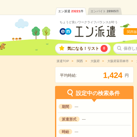
エン派遣
23221
件
エンバイト
28905
件
ちょうど良いワークライフバランスが叶う
関西版
気になる！リスト
0
保存し
派遣TOP
関西
大阪府
大阪府富田林市
,
1
4
2
4
平均時給:
円
設定中の検索条件
期間
---
派遣形式
---
時給
---