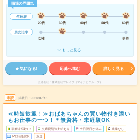
職場の雰囲気
年齢層
20代
30代
40代
50代
60代
男女比率
女性
男性
もっと見る
気になる!
応募へ進む
詳しく見る
派遣会社
株式会社ブレイブ（マイナビグループ）
未読
掲載日
2026/07/18
≪時短歓迎！≫おばあちゃんの買い物付き添い
もお仕事の一つ！＊無資格・未経験OK
職種未経験OK
交通費別途支給あり
土日祝日が休み
残業なし
WEB登録OK
派遣