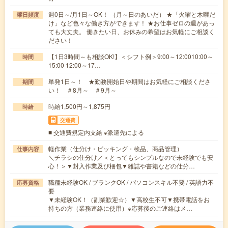
週0日～/月1日～OK！ （月～日のあいだ） ★「火曜と木曜だ
曜日頻度
け」など色々な働き方ができます！ ★お仕事ゼロの週があっ
ても大丈夫。 働きたい日、お休みの希望はお気軽にご相談く
ださい！
【1日3時間～も相談OK!】＜シフト例＞9:00～12:0010:00～
時間
15:00 12:00～17…
単発1日～！ ★勤務開始日や期間はお気軽にご相談くださ
期間
い！ ＃8月～ ＃9月～
時給1,500円～1,875円
時給
交通費
■ 交通費規定内支給 ※派遣先による
軽作業（仕分け・ピッキング・検品、商品管理）
仕事内容
＼チラシの仕分け／＜とってもシンプルなので未経験でも安
心！＞▼封入作業及び梱包▼雑誌や書籍などの仕分…
職種未経験OK / ブランクOK / パソコンスキル不要 / 英語力不
応募資格
要
▼未経験OK！（副業歓迎☆）▼高校生不可▼携帯電話をお
持ちの方（業務連絡に使用）※応募後のご連絡はメ…