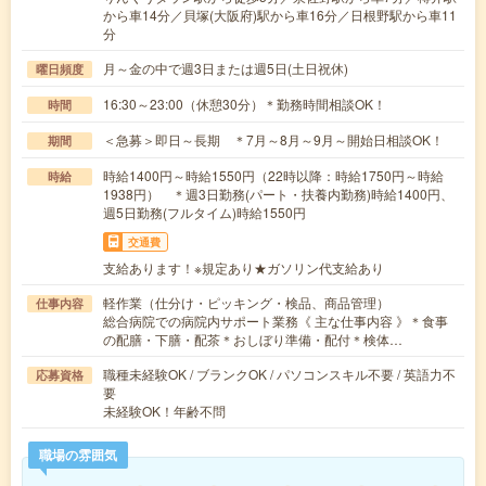
から車14分／貝塚(大阪府)駅から車16分／日根野駅から車11
分
月～金の中で週3日または週5日(土日祝休)
曜日頻度
16:30～23:00（休憩30分）＊勤務時間相談OK！
時間
＜急募＞即日～長期 ＊7月～8月～9月～開始日相談OK！
期間
時給1400円～時給1550円（22時以降：時給1750円～時給
時給
1938円） ＊週3日勤務(パート・扶養内勤務)時給1400円、
週5日勤務(フルタイム)時給1550円
交通費
支給あります！※規定あり★ガソリン代支給あり
軽作業（仕分け・ピッキング・検品、商品管理）
仕事内容
総合病院での病院内サポート業務《 主な仕事内容 》＊食事
の配膳・下膳・配茶＊おしぼり準備・配付＊検体…
職種未経験OK / ブランクOK / パソコンスキル不要 / 英語力不
応募資格
要
未経験OK！年齢不問
職場の雰囲気