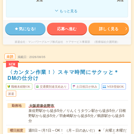
もっと見る
気になる!
応募へ進む
詳しく見る
派遣会社
マンパワーグループ株式会社 ケアサービス事業部 （医療福祉介護関連）
未読
掲載日
2026/08/05
NEW
〈カンタン作業！〉スキマ時間にサクッと＊
DMの仕分け
職種未経験OK
交通費別途支給あり
土日祝日が休み
WEB登録OK
派遣
大阪府泉佐野市
勤務地
泉佐野駅から徒歩5分／りんくうタウン駅から徒歩5分／日根
野駅から徒歩5分／羽倉崎駅から徒歩5分／鶴原駅から徒歩5
分
週0日～/月1日～OK！ （月～日のあいだ） ★「火曜と木曜だ
曜日頻度