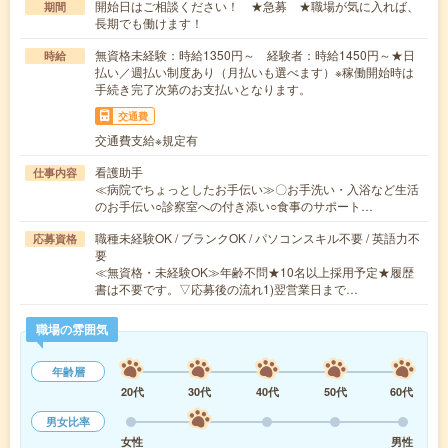
開始日はご相談ください！ ★急募 ★職場が気に入れば、
期間
長期でも働けます！
無資格未経験：時給1350円～ 経験者：時給1450円～★日
時給
払い／週払い制度あり（月払いも選べます）※稼働開始時は
手続き完了次第のお支払いとなります。
交通費
交通費支給※規定有
看護助手
仕事内容
≪病院でちょっとしたお手伝い≫〇お手洗い・入浴など生活
のお手伝い○診察室への付き添い○食事のサポート…
職種未経験OK / ブランクOK / パソコンスキル不要 / 英語力不
応募資格
要
≪無資格・未経験OK≫年齢不問★10名以上採用予定★履歴
書は不要です。▽応募後の流れ1)翌営業日まで…
職場の雰囲気
年齢層
20代
30代
40代
50代
60代
男女比率
女性
男性