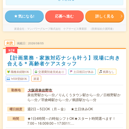
気になる!
応募へ進む
詳しく見る
派遣会社
マンパワーグループ株式会社 ケアサービス事業部 （医療福祉介護関連）
未読
掲載日
2026/08/05
NEW
【計画業務・家族対応ナシも叶う】現場に向き
合える＊高齢者ケアスタッフ
職種未経験OK
交通費別途支給あり
土日祝日が休み
残業なし
WEB登録OK
派遣
大阪府泉佐野市
勤務地
泉佐野駅から---分／りんくうタウン駅から---分／日根野駅か
ら---分／羽倉崎駅から---分／鶴原駅から---分
週2日～5日OK（月～金） ★土日休みOK
曜日頻度
★1日4時間～の時短シフトOK★スタート時間選べます！
時間
7:00～16:009:00～17:0011:…