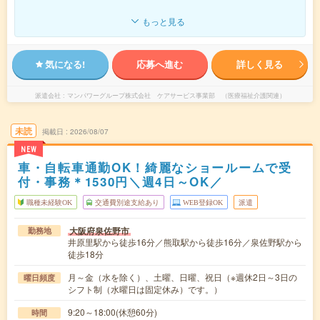
もっと見る
気になる!
応募へ進む
詳しく見る
派遣会社
マンパワーグループ株式会社 ケアサービス事業部 （医療福祉介護関連）
未読
掲載日
2026/08/07
NEW
車・自転車通勤OK！綺麗なショールームで受
付・事務＊1530円＼週4日～OK／
職種未経験OK
交通費別途支給あり
WEB登録OK
派遣
大阪府泉佐野市
勤務地
井原里駅から徒歩16分／熊取駅から徒歩16分／泉佐野駅から
徒歩18分
月～金（水を除く）、土曜、日曜、祝日（※週休2日～3日の
曜日頻度
シフト制（水曜日は固定休み）です。）
9:20～18:00(休憩60分)
時間