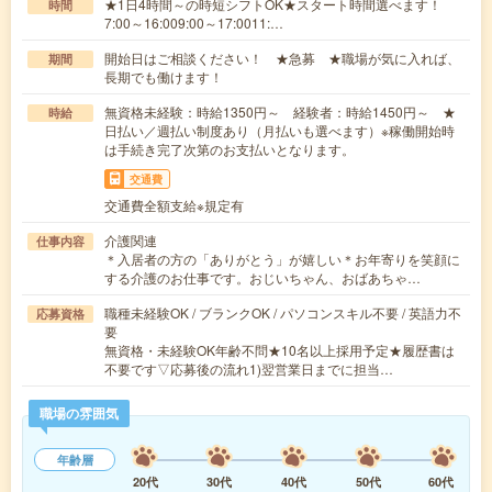
★1日4時間～の時短シフトOK★スタート時間選べます！
時間
7:00～16:009:00～17:0011:…
開始日はご相談ください！ ★急募 ★職場が気に入れば、
期間
長期でも働けます！
無資格未経験：時給1350円～ 経験者：時給1450円～ ★
時給
日払い／週払い制度あり（月払いも選べます）※稼働開始時
は手続き完了次第のお支払いとなります。
交通費
交通費全額支給※規定有
介護関連
仕事内容
＊入居者の方の「ありがとう」が嬉しい＊お年寄りを笑顔に
する介護のお仕事です。おじいちゃん、おばあちゃ…
職種未経験OK / ブランクOK / パソコンスキル不要 / 英語力不
応募資格
要
無資格・未経験OK年齢不問★10名以上採用予定★履歴書は
不要です▽応募後の流れ1)翌営業日までに担当…
職場の雰囲気
年齢層
20代
30代
40代
50代
60代