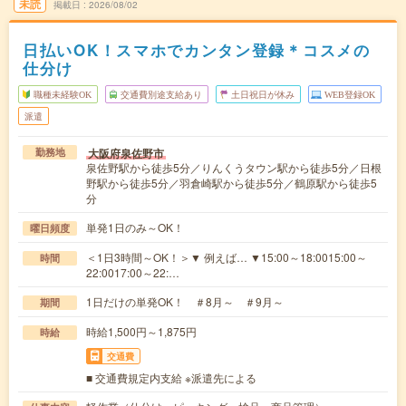
未読
掲載日
2026/08/02
日払いOK！スマホでカンタン登録＊コスメの
仕分け
職種未経験OK
交通費別途支給あり
土日祝日が休み
WEB登録OK
派遣
大阪府泉佐野市
勤務地
泉佐野駅から徒歩5分／りんくうタウン駅から徒歩5分／日根
野駅から徒歩5分／羽倉崎駅から徒歩5分／鶴原駅から徒歩5
分
単発1日のみ～OK！
曜日頻度
＜1日3時間～OK！＞▼ 例えば… ▼15:00～18:0015:00～
時間
22:0017:00～22:…
1日だけの単発OK！ ＃8月～ ＃9月～
期間
時給1,500円～1,875円
時給
交通費
■ 交通費規定内支給 ※派遣先による