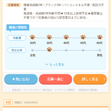
職種未経験OK / ブランクOK / パソコンスキル不要 / 英語力不
応募資格
要
無資格・未経験OK年齢不問★10名以上採用予定★履歴書は
不要です▽応募後の流れ1)翌営業日までに担当…
職場の雰囲気
年齢層
20代
30代
40代
50代
60代
男女比率
女性
男性
もっと見る
気になる!
応募へ進む
詳しく見る
派遣会社
マンパワーグループ株式会社 ケアサービス事業部 （医療福祉介護関連）
未読
掲載日
2026/08/03