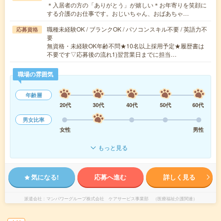
＊入居者の方の「ありがとう」が嬉しい＊お年寄りを笑顔に
する介護のお仕事です。おじいちゃん、おばあちゃ…
職種未経験OK / ブランクOK / パソコンスキル不要 / 英語力不
応募資格
要
無資格・未経験OK年齢不問★10名以上採用予定★履歴書は
不要です▽応募後の流れ1)翌営業日までに担当…
職場の雰囲気
年齢層
20代
30代
40代
50代
60代
男女比率
女性
男性
もっと見る
気になる!
応募へ進む
詳しく見る
派遣会社
マンパワーグループ株式会社 ケアサービス事業部 （医療福祉介護関連）