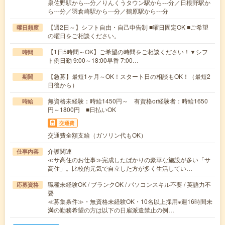
泉佐野駅から---分／りんくうタウン駅から---分／日根野駅か
ら---分／羽倉崎駅から---分／鶴原駅から---分
【週2日～】シフト自由・自己申告制 ■曜日固定OK ■ご希望
曜日頻度
の曜日をご相談ください。
【1日5時間～OK】ご希望の時間をご相談ください！▼シフ
時間
ト例日勤 9:00～18:00早番 7:00…
【急募】最短1ヶ月～OK！スタート日の相談もOK！（最短2
期間
日後から）
無資格未経験：時給1450円～ 有資格or経験者：時給1650
時給
円～1800円 ■日払いOK
交通費
交通費全額支給（ガソリン代もOK）
介護関連
仕事内容
≪サ高住のお仕事≫完成したばかりの豪華な施設が多い「サ
高住」。比較的元気で自立した方が多く生活してい…
職種未経験OK / ブランクOK / パソコンスキル不要 / 英語力不
応募資格
要
≪募集条件≫・無資格未経験OK・10名以上採用※週16時間未
満の勤務希望の方は以下の日雇派遣禁止の例…