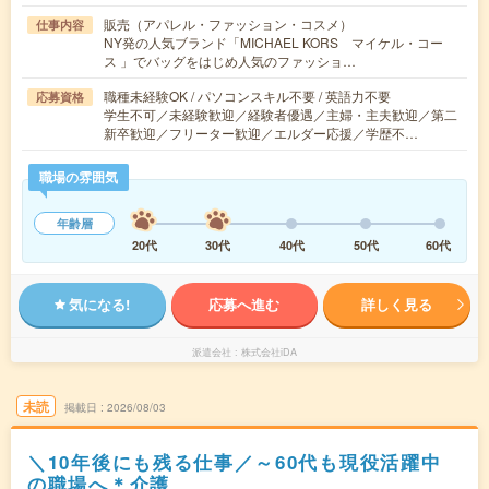
販売（アパレル・ファッション・コスメ）
仕事内容
NY発の人気ブランド「MICHAEL KORS マイケル・コー
ス 」でバッグをはじめ人気のファッショ…
職種未経験OK / パソコンスキル不要 / 英語力不要
応募資格
学生不可／未経験歓迎／経験者優遇／主婦・主夫歓迎／第二
新卒歓迎／フリーター歓迎／エルダー応援／学歴不…
職場の雰囲気
年齢層
20代
30代
40代
50代
60代
気になる!
応募へ進む
詳しく見る
派遣会社
株式会社iDA
未読
掲載日
2026/08/03
＼10年後にも残る仕事／～60代も現役活躍中
の職場へ＊介護