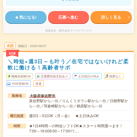
気になる!
応募へ進む
詳しく見る
派遣会社
株式会社マイナビワークス
未読
掲載日
2026/08/07
NEW
＼時短×週3日～も叶う／在宅ではないけれど柔
軟に働ける！高齢者サポ
職種未経験OK
交通費別途支給あり
土日祝日が休み
残業なし
WEB登録OK
派遣
大阪府泉佐野市
勤務地
泉佐野駅から---分／りんくうタウン駅から---分／日根野駅か
ら---分／羽倉崎駅から---分／鶴原駅から---分
週3日～5日OK（月～金） ★土日休みOK
曜日頻度
★1日4時間～の時短シフトOK★スタート時間選べます！
時間
7:00～16:009:00～17:0011:…