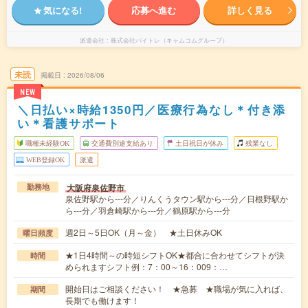
気になる!
応募へ進む
詳しく見る
派遣会社
株式会社バイトレ（キャムコムグループ）
未読
掲載日
2026/08/06
NEW
＼日払い×時給1350円／医療行為なし＊付き添
い＊看護サポート
職種未経験OK
交通費別途支給あり
土日祝日が休み
残業なし
WEB登録OK
派遣
大阪府泉佐野市
勤務地
泉佐野駅から---分／りんくうタウン駅から---分／日根野駅か
ら---分／羽倉崎駅から---分／鶴原駅から---分
週2日～5日OK（月～金） ★土日休みOK
曜日頻度
★1日4時間～の時短シフトOK★都合に合わせてシフトが決
時間
められますシフト例：7：00～16：009：…
開始日はご相談ください！ ★急募 ★職場が気に入れば、
期間
長期でも働けます！