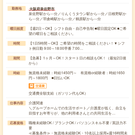
大阪府泉佐野市
勤務地
泉佐野駅から---分／りんくうタウン駅から---分／日根野駅か
ら---分／羽倉崎駅から---分／鶴原駅から---分
【週2日～OK】シフト自由・自己申告制 ■曜日固定OK ■ご希
曜日頻度
望の曜日をご相談ください。
【1日5時間～OK】ご希望の時間をご相談ください！▼シフ
時間
ト例日勤 9:00～18:00早番 7:00…
【急募】1ヶ月～OK！スタート日の相談もOK！（最短2日後
期間
から）
無資格未経験：時給1450円～ 有資格or経験者：時給1650
時給
円～1800円 ■日払いOK
交通費
交通費全額支給（ガソリン代もOK）
介護関連
仕事内容
＼グループホームでの生活サポート／介護度が低く、自立を
目指すお年寄りが、他の利用者さんとの共同生活を…
職種未経験OK / ブランクOK / パソコンスキル不要 / 英語力不
応募資格
要
≪募集条件≫・無資格未経験OK・10名以上採用※週16時間未