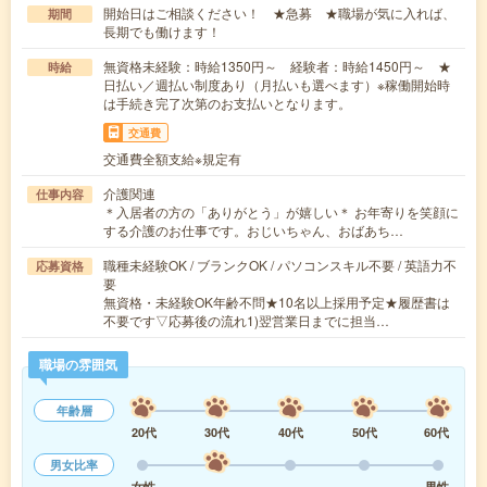
開始日はご相談ください！ ★急募 ★職場が気に入れば、
期間
長期でも働けます！
無資格未経験：時給1350円～ 経験者：時給1450円～ ★
時給
日払い／週払い制度あり（月払いも選べます）※稼働開始時
は手続き完了次第のお支払いとなります。
交通費
交通費全額支給※規定有
介護関連
仕事内容
＊入居者の方の「ありがとう」が嬉しい＊ お年寄りを笑顔に
する介護のお仕事です。おじいちゃん、おばあち…
職種未経験OK / ブランクOK / パソコンスキル不要 / 英語力不
応募資格
要
無資格・未経験OK年齢不問★10名以上採用予定★履歴書は
不要です▽応募後の流れ1)翌営業日までに担当…
職場の雰囲気
年齢層
20代
30代
40代
50代
60代
男女比率
女性
男性