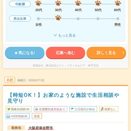
年齢層
20代
30代
40代
50代
60代
男女比率
女性
男性
もっと見る
気になる!
応募へ進む
詳しく見る
派遣会社
株式会社ルフト・メディカルケア 神戸支店
未読
掲載日
2026/07/22
【時短OK！】お家のような施設で生活相談や
見守り
職種未経験OK
交通費別途支給あり
土日祝日が休み
残業なし
WEB登録OK
派遣
大阪府泉佐野市
勤務地