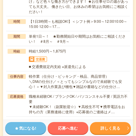
け」など色々な働き方ができます！ ★お仕事ゼロの週があっ
ても大丈夫。 働きたい日、お休みの希望はお気軽にご相談く
ださい！
【1日3時間～も相談OK!】＜シフト例＞9:00～12:0010:00～
時間
15:00 12:00～17…
単発1日～！ ★勤務開始日や期間はお気軽にご相談くださ
期間
い！ ＃8月～ ＃9月～
時給1,500円～1,875円
時給
交通費
■ 交通費規定内支給 ※派遣先による
軽作業（仕分け・ピッキング・検品、商品管理）
仕事内容
＼DMの仕分け／＜とってもシンプルなので未経験でも安
心！＞▼封入作業及び梱包▼雑誌や書籍などの仕分け…
職種未経験OK / ブランクOK / パソコンスキル不要 / 英語力不
応募資格
要
▼未経験OK！（副業歓迎☆）▼高校生不可▼携帯電話をお
持ちの方（業務連絡に使用）※応募後のご連絡はメ…
気になる!
応募へ進む
詳しく見る