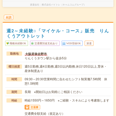
派遣会社
株式会社バイトレ（キャムコムグループ）
未読
週2～未経験○「マイケル・コース」販売 りん
くうアウトレット
職種未経験OK
交通費別途支給あり
WEB登録OK
派遣
大阪府泉佐野市
勤務地
りんくうタウン駅から徒歩5分
週5日勤務,週4日勤務,週3日以内勤務,休日120日以上,育休・
曜日頻度
産休制度あり
09:30～20:30営業時間に合わせたシフト制実働7.5時間 休
時間
憩1.5時間
長期 ※開始日はお気軽にご相談ください
期間
時給1550円～1650円 ※ご経験・スキルにより考慮致します
時給
交通費
交通費全額支給（規定あり）