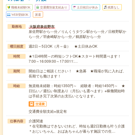
職種未経験OK
交通費別途支給あり
土日祝日が休み
残業なし
WEB登録OK
派遣
大阪府泉佐野市
勤務地
泉佐野駅から---分／りんくうタウン駅から---分／日根野駅か
ら---分／羽倉崎駅から---分／鶴原駅から---分
週2日～5日OK（月～金） ★土日休みOK
曜日頻度
★1日4時間～の時短シフトOK★スタート時間選べます！
時間
7:00～16:009:00～17:0011:…
開始日はご相談ください！ ★急募 ★職場が気に入れば、
期間
長期でも働けます！
無資格未経験：時給1350円～ 経験者：時給1450円～ ★
時給
日払い／週払い制度あり（月払いも選べます）※稼働開始時
は手続き完了次第のお支払いとなります。
交通費
交通費全額支給※規定有
介護関連
仕事内容
＊在宅勤務はできないけれど、時短も週2日勤務も叶う介護
＊おじいちゃん、おばあちゃんが暮らす施設での生…