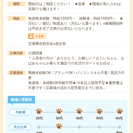
開始日はご相談ください！ ★急募 ★職場が気に入れば、
期間
長期でも働けます！
無資格未経験：時給1350円～ 経験者：時給1450円～ ★
時給
日払い／週払い制度あり（月払いも選べます）※稼働開始時
は手続き完了次第のお支払いとなります。
交通費
交通費全額支給※規定有
介護関連
仕事内容
＊入居者の方の「ありがとう」が嬉しい＊おじいちゃん、お
ばあちゃんが暮らす施設での生活サポートをお任せ…
職種未経験OK / ブランクOK / パソコンスキル不要 / 英語力不
応募資格
要
無資格・未経験OK年齢不問★10名以上採用予定★履歴書は
不要です▽応募後の流れ1)翌営業日までに担当…
職場の雰囲気
年齢層
20代
30代
40代
50代
60代
男女比率
女性
男性