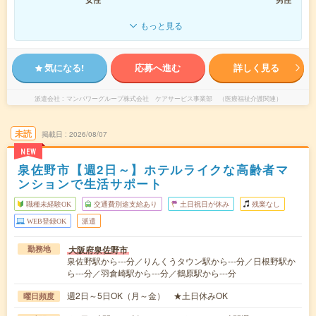
もっと見る
気になる!
応募へ進む
詳しく見る
派遣会社
マンパワーグループ株式会社 ケアサービス事業部 （医療福祉介護関連）
未読
掲載日
2026/08/07
NEW
泉佐野市【週2日～】ホテルライクな高齢者マ
ンションで生活サポート
職種未経験OK
交通費別途支給あり
土日祝日が休み
残業なし
WEB登録OK
派遣
大阪府泉佐野市
勤務地
泉佐野駅から---分／りんくうタウン駅から---分／日根野駅か
ら---分／羽倉崎駅から---分／鶴原駅から---分
週2日～5日OK（月～金） ★土日休みOK
曜日頻度