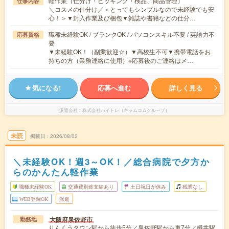
軽作業（仕分け・ピッキング・検品、商品管理）
仕事内容
＼コスメの仕分け／＜とってもシンプルなので未経験でも安
心！＞▼封入作業及び梱包▼雑誌や書籍などの仕分…
職種未経験OK / ブランクOK / パソコンスキル不要 / 英語力不
応募資格
要
▼未経験OK！（副業歓迎☆）▼高校生不可▼携帯電話をお
持ちの方（業務連絡に使用）※応募後のご連絡はメ…
気になる!
応募へ進む
詳しく見る
派遣会社
株式会社バイトレ（キャムコムグループ）
未読
掲載日
2026/08/02
＼未経験OK！週3～OK！／総合病院で夕方か
らのかんたん軽作業
職種未経験OK
交通費別途支給あり
土日祝日が休み
残業なし
WEB登録OK
派遣
大阪府泉佐野市
勤務地
りんくうタウン駅から徒歩5分／泉佐野駅から車7分／樽井駅