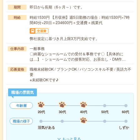
即日から長期（6ヶ月～）です。
期間
時給1530円 【月収例】週5日勤務の場合：時給1530円×7時
時給
間40分×20日＝234600円＋交通費＋残業代
交通費
弊社規定に基づき月上限3万円支給です。
一般事務
仕事内容
〇綺麗なショールームでの受付＆事務です〇【具体的に
は…】・ショールームでの接客対応、お茶出し・DM作…
職種未経験OK / ブランクOK / パソコンスキル不要 / 英語力不
応募資格
要
※未経験OKです♪
職場の雰囲気
年齢層
20代
30代
40代
50代
60代
職場の様子
活気がある
しずか
もっと見る