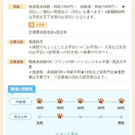
無資格未経験：時給1350円～ 経験者：時給1450円～ ★
時給
日払い／週払い制度あり（月払いも選べます）※稼働開始時
は手続き完了次第のお支払いとなります。
交通費
交通費全額支給※規定有
看護助手
仕事内容
≪病院でちょっとしたお手伝い≫〇お手洗い・入浴など生活
のお手伝い○診察室への付き添い○食事のサポート…
職種未経験OK / ブランクOK / パソコンスキル不要 / 英語力不
応募資格
要
≪無資格・未経験OK≫年齢不問★10名以上採用予定★履歴
書は不要です。▽応募後の流れ1)翌営業日まで…
職場の雰囲気
年齢層
20代
30代
40代
50代
60代
男女比率
女性
男性
もっと見る