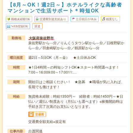
【8月～OK！週2日～】ホテルライクな高齢者
マンションで生活サポート＊時短OK
職種未経験OK
交通費別途支給あり
土日祝日が休み
残業なし
WEB登録OK
派遣
大阪府泉佐野市
勤務地
泉佐野駅から---分／りんくうタウン駅から---分／日根野駅か
ら---分／羽倉崎駅から---分／鶴原駅から---分
週2日～5日OK（月～金） ★土日休みOK
曜日頻度
★1日4時間～の時短シフトOK★スタート時間選べます！
時間
7:00～16:009:00～17:0011:…
開始日はご相談ください！ ★急募 ★職場が気に入れば、
期間
長期でも働けます！
無資格未経験：時給1350円～ 経験者：時給1450円～★日
時給
払い／週払い制度あり（月払いも選べます）※稼働開始時は
手続き完了次第のお支払いとなります。
交通費
交通費全額支給※規定有
介護関連
仕事内容