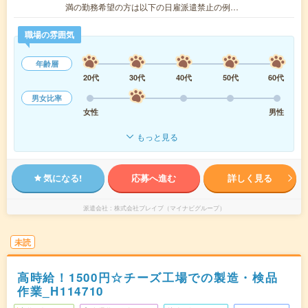
満の勤務希望の方は以下の日雇派遣禁止の例…
職場の雰囲気
年齢層
20代
30代
40代
50代
60代
男女比率
女性
男性
もっと見る
気になる!
応募へ進む
詳しく見る
派遣会社
株式会社ブレイブ（マイナビグループ）
未読
高時給！1500円☆チーズ工場での製造・検品
作業_H114710