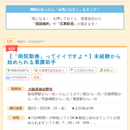
興味があったら「★気になる！」をタップ！
「気になる！」を押しておくと、派遣会社から
「面談確約」
や
「応募歓迎」
が届きます！
未読
掲載日
2026/08/07
NEW
【「病院勤務」ってイイですよ＊】未経験から
始められる看護助手
職種未経験OK
交通費別途支給あり
土日祝日が休み
残業なし
WEB登録OK
派遣
大阪府泉佐野市
勤務地
泉佐野駅から---分／りんくうタウン駅から---分／日根野駅か
ら---分／羽倉崎駅から---分／鶴原駅から---分
週2日～5日OK（月～金） ★土日休みOK
曜日頻度
★1日4時間～の時短シフトOK★都合に合わせてシフトが決
時間
められますシフト例：7：00～16：009：…