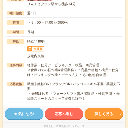
りんくうタウン駅から徒歩14分
週5日
曜日頻度
・9：00～17:00 休憩60分
時間
長期
期間
時給1180円
時給
交通費
規定内支給
軽作業（仕分け・ピッキング・検品、商品管理）
仕事内容
＜倉庫内での軽作業&管理業務＞＊商品の梱包＊検品＊仕分
け＊ピッキング作業＊データ入力＊その他総合物流…
職種未経験OK / ブランクOK / パソコンスキル不要 / 英語力不
応募資格
要
・未経験歓迎 ・フォークリフト資格者歓迎 ・性別不問 ・未
経験スタートのスタッフ多数活躍中！
気になる!
応募へ進む
詳しく見る
派遣会社
株式会社サンレディース