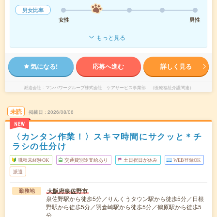
男女比率
女性
男性
もっと見る
気になる!
応募へ進む
詳しく見る
派遣会社
マンパワーグループ株式会社 ケアサービス事業部 （医療福祉介護関連）
未読
掲載日
2026/08/06
NEW
〈カンタン作業！〉スキマ時間にサクッと＊チ
ラシの仕分け
職種未経験OK
交通費別途支給あり
土日祝日が休み
WEB登録OK
派遣
大阪府泉佐野市
勤務地
泉佐野駅から徒歩5分／りんくうタウン駅から徒歩5分／日根
野駅から徒歩5分／羽倉崎駅から徒歩5分／鶴原駅から徒歩5
分