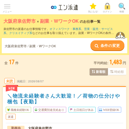
メニュー
気になる!
ログイン
検索
大阪府泉佐野市
×
副業・WワークOK
のお仕事一覧
泉佐野市の派遣のお仕事情報です。
オフィスワーク・事務系
、
営業・販売・サービス
系
、
クリエイティブ系
などのお仕事を取り揃えています。副業・WワークOKの条件の
他に、
交通費別途支給あり
、
職種未経験OK
、
友だちと一緒の応募OK
などのこだわり
条件も取り揃えています。
条件の変更
大阪府泉佐野市 / 副業・WワークOK
17
1,483
全
件
平均時給:
円
時給順
新着順
未読
掲載日
2026/08/07
NEW
＼物流未経験者さん大歓迎！／荷物の仕分けや
梱包【夜勤】
職種未経験OK
交通費別途支給あり
土日祝日が休み
WEB登録OK
派遣
大阪府泉佐野市
勤務地