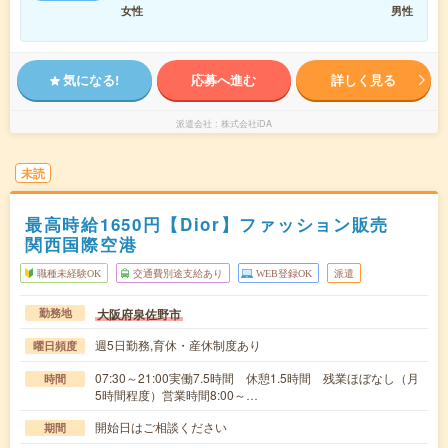
女性
男性
気になる!
応募へ進む
詳しく見る
派遣会社
株式会社iDA
未読
最高時給1650円【Dior】ファッション販売
関西国際空港
職種未経験OK
交通費別途支給あり
WEB登録OK
派遣
大阪府泉佐野市
勤務地
週5日勤務,育休・産休制度あり
曜日頻度
07:30～21:00実働7.5時間 休憩1.5時間 残業ほぼなし（月
時間
5時間程度）営業時間8:00～…
開始日はご相談ください
期間