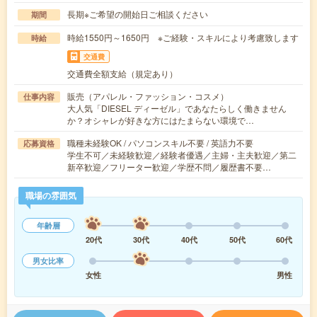
長期※ご希望の開始日ご相談ください
期間
時給1550円～1650円 ※ご経験・スキルにより考慮致します
時給
交通費
交通費全額支給（規定あり）
販売（アパレル・ファッション・コスメ）
仕事内容
大人気「DIESEL ディーゼル」であなたらしく働きません
か？オシャレが好きな方にはたまらない環境で…
職種未経験OK / パソコンスキル不要 / 英語力不要
応募資格
学生不可／未経験歓迎／経験者優遇／主婦・主夫歓迎／第二
新卒歓迎／フリーター歓迎／学歴不問／履歴書不要…
職場の雰囲気
年齢層
20代
30代
40代
50代
60代
男女比率
女性
男性