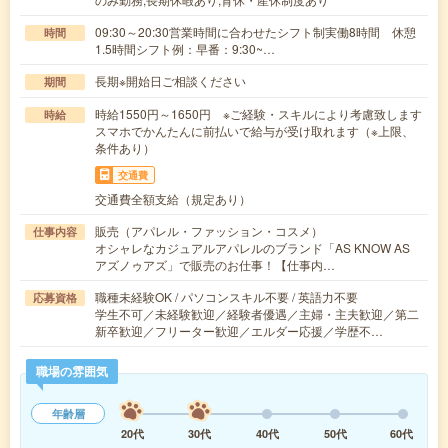
09:30～20:30営業時間に合わせたシフト制実働8時間 休憩
時間
1.5時間シフト例：早番：9:30~…
長期※開始日ご相談ください
期間
時給1550円～1650円 ※ご経験・スキルにより考慮致します
時給
スマホでかんたんに前払いで給与が受け取れます（※上限、
条件あり）
交通費
交通費全額支給（規定あり）
販売（アパレル・ファッション・コスメ）
仕事内容
オシャレなカジュアルアパレルのブランド「AS KNOW AS
アズノゥアズ」で販売のお仕事！【仕事内…
職種未経験OK / パソコンスキル不要 / 英語力不要
応募資格
学生不可／未経験歓迎／経験者優遇／主婦・主夫歓迎／第二
新卒歓迎／フリーター歓迎／エルダー応援／学歴不…
職場の雰囲気
年齢層
20代
30代
40代
50代
60代