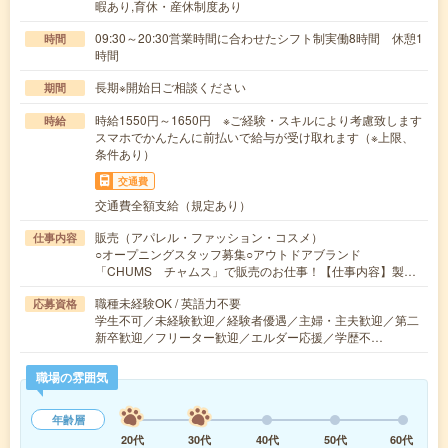
暇あり,育休・産休制度あり
09:30～20:30営業時間に合わせたシフト制実働8時間 休憩1
時間
時間
長期※開始日ご相談ください
期間
時給1550円～1650円 ※ご経験・スキルにより考慮致します
時給
スマホでかんたんに前払いで給与が受け取れます（※上限、
条件あり）
交通費
交通費全額支給（規定あり）
販売（アパレル・ファッション・コスメ）
仕事内容
○オープニングスタッフ募集○アウトドアブランド
「CHUMS チャムス」で販売のお仕事！【仕事内容】製…
職種未経験OK / 英語力不要
応募資格
学生不可／未経験歓迎／経験者優遇／主婦・主夫歓迎／第二
新卒歓迎／フリーター歓迎／エルダー応援／学歴不…
職場の雰囲気
年齢層
20代
30代
40代
50代
60代