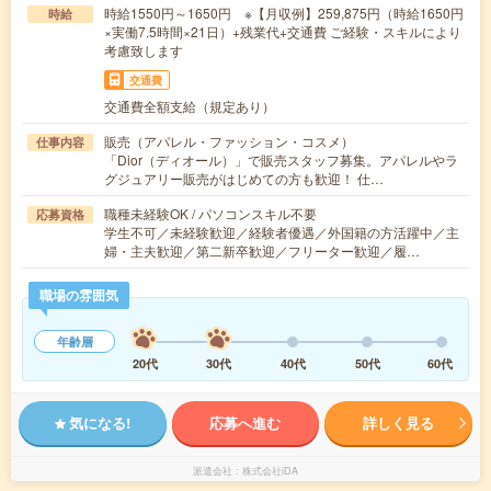
時給1550円～1650円 ※【月収例】259,875円（時給1650円
時給
×実働7.5時間×21日）+残業代+交通費 ご経験・スキルにより
考慮致します
交通費
交通費全額支給（規定あり）
販売（アパレル・ファッション・コスメ）
仕事内容
「Dior（ディオール）」で販売スタッフ募集。アパレルやラ
グジュアリー販売がはじめての方も歓迎！ 仕…
職種未経験OK / パソコンスキル不要
応募資格
学生不可／未経験歓迎／経験者優遇／外国籍の方活躍中／主
婦・主夫歓迎／第二新卒歓迎／フリーター歓迎／履…
職場の雰囲気
年齢層
20代
30代
40代
50代
60代
気になる!
応募へ進む
詳しく見る
派遣会社
株式会社iDA