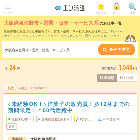
メニュー
気になる!
ログイン
検索
大阪府泉佐野市
×
営業・販売・サービス系
のお仕事一覧
泉佐野市の派遣のお仕事情報です。営業・販売・サービス系のお仕事には、
テレマー
ケティング・テレフォンオペレーター・コールセンター
、
販売（アパレル・ファッシ
ョン・コスメ）
、
営業・企画営業・ラウンダー
などがあります。さらに、
短期
・
単発
などの期間や、
職種未経験OK
などのこだわり条件で絞り込んでいただけます。
条件の変更
大阪府泉佐野市 / 営業・販売・サービス系
24
1,544
全
件
平均時給:
円
時給順
新着順
未読
掲載日
2026/08/03
<未経験OK！>洋菓子の販売員！彡12月までの
期間限定！＊50代活躍中
職種未経験OK
交通費別途支給あり
残業なし
WEB登録OK
派遣
大阪府泉佐野市
勤務地