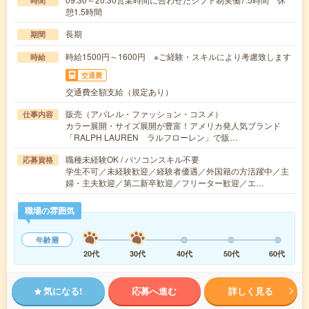
時間
憩1.5時間
長期
期間
時給1500円～1600円 ※ご経験・スキルにより考慮致します
時給
交通費
交通費全額支給（規定あり）
販売（アパレル・ファッション・コスメ）
仕事内容
カラー展開・サイズ展開が豊富！アメリカ発人気ブランド
「RALPH LAUREN ラルフローレン」で販…
職種未経験OK / パソコンスキル不要
応募資格
学生不可／未経験歓迎／経験者優遇／外国籍の方活躍中／主
婦・主夫歓迎／第二新卒歓迎／フリーター歓迎／エ…
職場の雰囲気
年齢層
20代
30代
40代
50代
60代
気になる!
応募へ進む
詳しく見る