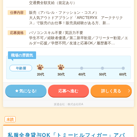
交通費全額支給（規定あり）
販売（アパレル・ファッション・コスメ）
仕事内容
大人気アウトドアブランド「ARC'TERYX アークテリク
ス」で販売のお仕事！販売員経験がある方、新…
パソコンスキル不要 / 英語力不要
応募資格
学生不可／経験者優遇／第二新卒歓迎／フリーター歓迎／エ
ルダー応援／学歴不問／友達と応募OK／履歴書不…
職場の雰囲気
年齢層
20代
30代
40代
50代
60代
気になる!
応募へ進む
詳しく見る
派遣会社
株式会社iDA
未読
私服全身貸与OK「トミーヒルフィガー」アパ