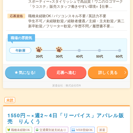
スポーティー×スタイリッシュで高品質！ワニのロゴマーク
「ラコステ」販売スタッフ働きやすい環境○【仕事…
職種未経験OK / パソコンスキル不要 / 英語力不要
応募資格
学生不可／未経験歓迎／経験者優遇／主婦・主夫歓迎／第二
新卒歓迎／フリーター歓迎／学歴不問／履歴書不要…
職場の雰囲気
年齢層
20代
30代
40代
50代
60代
気になる!
応募へ進む
詳しく見る
派遣会社
株式会社iDA
未読
1550円～×週2～4日「リーバイス」アパレル販
売 りんくう
職種未経験OK
交通費別途支給あり
WEB登録OK
派遣