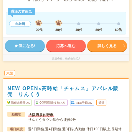
職場の雰囲気
年齢層
20代
30代
40代
50代
60代
気になる!
応募へ進む
詳しく見る
派遣会社
株式会社iDA
未読
NEW OPEN×高時給「チャムス」アパレル販
売 りんくう
職種未経験OK
交通費別途支給あり
WEB登録OK
派遣
大阪府泉佐野市
勤務地
りんくうタウン駅から徒歩5分
週5日勤務,週4日勤務,週3日以内勤務,休日120日以上,長期休
曜日頻度