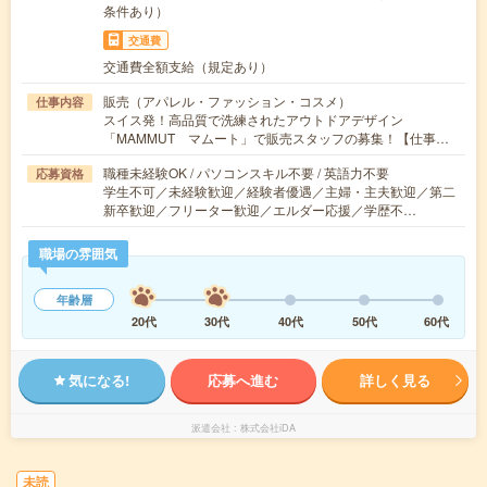
条件あり）
交通費
交通費全額支給（規定あり）
販売（アパレル・ファッション・コスメ）
仕事内容
スイス発！高品質で洗練されたアウトドアデザイン
「MAMMUT マムート」で販売スタッフの募集！【仕事…
職種未経験OK / パソコンスキル不要 / 英語力不要
応募資格
学生不可／未経験歓迎／経験者優遇／主婦・主夫歓迎／第二
新卒歓迎／フリーター歓迎／エルダー応援／学歴不…
職場の雰囲気
年齢層
20代
30代
40代
50代
60代
気になる!
応募へ進む
詳しく見る
派遣会社
株式会社iDA
未読