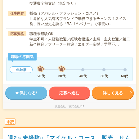
交通費全額支給（規定あり）
販売（アパレル・ファッション・コスメ）
仕事内容
世界的な人気有名ブランドで勤務できるチャンス！スイス
発、長い歴史を誇る「BALLY バリー」で販売の…
職種未経験OK
応募資格
学生不可／未経験歓迎／経験者優遇／主婦・主夫歓迎／第二
新卒歓迎／フリーター歓迎／エルダー応援／学歴不…
職場の雰囲気
年齢層
20代
30代
40代
50代
60代
気になる!
応募へ進む
詳しく見る
派遣会社
株式会社iDA
未読
週2～未経験○「マイケル・コース」販売 りん