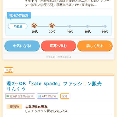
学生不可／未経験歓迎／経験者優遇／第二新卒歓迎／フリー
ター歓迎／学歴不問／履歴書不要／Web面接急募…
職場の雰囲気
年齢層
20代
30代
40代
50代
60代
気になる!
応募へ進む
詳しく見る
派遣会社
株式会社iDA
未読
週2～OK「kate spade」ファッション販売
りんくう
交通費別途支給あり
WEB登録OK
派遣
大阪府泉佐野市
勤務地
りんくうタウン駅から徒歩5分