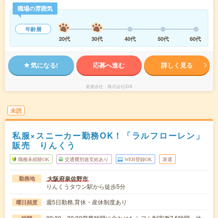
職場の雰囲気
年齢層
20代
30代
40代
50代
60代
気になる!
応募へ進む
詳しく見る
派遣会社
株式会社iDA
未読
私服×スニーカー勤務OK！「ラルフローレン」
販売 りんくう
職種未経験OK
交通費別途支給あり
WEB登録OK
派遣
大阪府泉佐野市
勤務地
りんくうタウン駅から徒歩5分
週5日勤務,育休・産休制度あり
曜日頻度
09:30～20:30営業時間に合わせたシフト制実働7.5時間 休