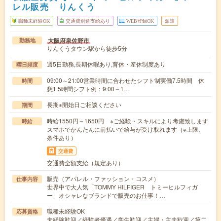
レル販売 りんくう
職種未経験OK
交通費別途支給あり
WEB登録OK
派遣
大阪府泉佐野市
勤務地
りんくうタウン駅から徒歩5分
週5日勤務,長期休暇あり,育休・産休制度あり
曜日頻度
09:00～21:00営業時間に合わせたシフト制実働7.5時間 休
時間
憩1.5時間シフト例：9:00～1…
長期※開始日ご相談ください
期間
時給1550円～1650円 ※ご経験・スキルにより考慮致します
時給
スマホでかんたんに前払いで給与が受け取れます（※上限、
条件あり）
交通費
交通費全額支給（規定あり）
販売（アパレル・ファッション・コスメ）
仕事内容
世界中で大人気「TOMMY HILFIGER トミーヒルフィガ
ー」オシャレなブランドで販売のお仕事！…
職種未経験OK
応募資格
未経験歓迎／経験者優遇／学生歓迎／主婦・主夫歓迎／第二