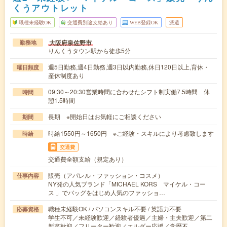
くうアウトレット
職種未経験OK
交通費別途支給あり
WEB登録OK
派遣
大阪府泉佐野市
勤務地
りんくうタウン駅から徒歩5分
週5日勤務,週4日勤務,週3日以内勤務,休日120日以上,育休・
曜日頻度
産休制度あり
09:30～20:30営業時間に合わせたシフト制実働7.5時間 休
時間
憩1.5時間
長期 ※開始日はお気軽にご相談ください
期間
時給1550円～1650円 ※ご経験・スキルにより考慮致します
時給
交通費
交通費全額支給（規定あり）
販売（アパレル・ファッション・コスメ）
仕事内容
NY発の人気ブランド「MICHAEL KORS マイケル・コー
ス 」でバッグをはじめ人気のファッショ…
職種未経験OK / パソコンスキル不要 / 英語力不要
応募資格
学生不可／未経験歓迎／経験者優遇／主婦・主夫歓迎／第二
新卒歓迎／フリーター歓迎／エルダー応援／学歴不…