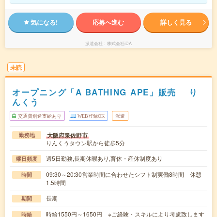
気になる!
応募へ進む
詳しく見る
派遣会社
株式会社iDA
未読
オープニング「A BATHING APE」販売 り
んくう
交通費別途支給あり
WEB登録OK
派遣
大阪府泉佐野市
勤務地
りんくうタウン駅から徒歩5分
週5日勤務,長期休暇あり,育休・産休制度あり
曜日頻度
09:30～20:30営業時間に合わせたシフト制実働8時間 休憩
時間
1.5時間
長期
期間
時給1550円～1650円 ※ご経験・スキルにより考慮致します
時給