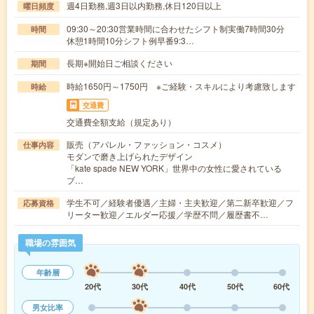
週4日勤務,週3日以内勤務,休日120日以上
曜日頻度
09:30～20:30営業時間に合わせたシフト制実働7時間30分
時間
休憩1時間10分シフト例早番9:3…
長期※開始日ご相談ください
期間
時給1650円～1750円 ※ご経験・スキルにより考慮致します
時給
交通費
交通費全額支給（規定あり）
販売（アパレル・ファッション・コスメ）
仕事内容
モダンで磨き上げられたデザイン
「kate spade NEW YORK」世界中の女性に愛されている
ブ…
学生不可／経験者優遇／主婦・主夫歓迎／第二新卒歓迎／フ
応募資格
リーター歓迎／エルダー応援／学歴不問／履歴書不…
職場の雰囲気
年齢層
20代
30代
40代
50代
60代
男女比率