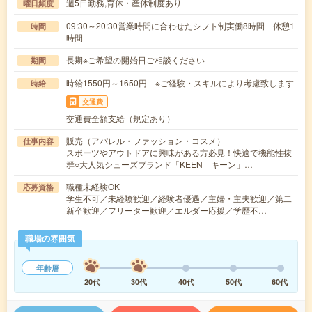
週5日勤務,育休・産休制度あり
曜日頻度
09:30～20:30営業時間に合わせたシフト制実働8時間 休憩1
時間
時間
長期※ご希望の開始日ご相談ください
期間
時給1550円～1650円 ※ご経験・スキルにより考慮致します
時給
交通費
交通費全額支給（規定あり）
販売（アパレル・ファッション・コスメ）
仕事内容
スポーツやアウトドアに興味がある方必見！快適で機能性抜
群○大人気シューズブランド「KEEN キーン」…
職種未経験OK
応募資格
学生不可／未経験歓迎／経験者優遇／主婦・主夫歓迎／第二
新卒歓迎／フリーター歓迎／エルダー応援／学歴不…
職場の雰囲気
年齢層
20代
30代
40代
50代
60代