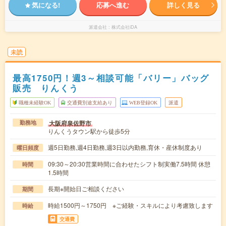
気になる!
応募へ進む
詳しく見る
派遣会社
株式会社iDA
未読
最高1750円！週3～相談可能「バリー」バッグ
販売 りんくう
職種未経験OK
交通費別途支給あり
WEB登録OK
派遣
大阪府泉佐野市
勤務地
りんくうタウン駅から徒歩5分
週5日勤務,週4日勤務,週3日以内勤務,育休・産休制度あり
曜日頻度
09:30～20:30営業時間に合わせたシフト制実働7.5時間 休憩
時間
1.5時間
長期※開始日ご相談ください
期間
時給1500円～1750円 ※ご経験・スキルにより考慮致します
時給
交通費