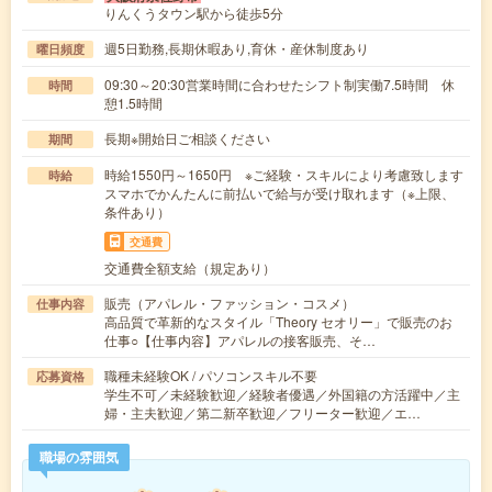
りんくうタウン駅から徒歩5分
週5日勤務,長期休暇あり,育休・産休制度あり
曜日頻度
09:30～20:30営業時間に合わせたシフト制実働7.5時間 休
時間
憩1.5時間
長期※開始日ご相談ください
期間
時給1550円～1650円 ※ご経験・スキルにより考慮致します
時給
スマホでかんたんに前払いで給与が受け取れます（※上限、
条件あり）
交通費
交通費全額支給（規定あり）
販売（アパレル・ファッション・コスメ）
仕事内容
高品質で革新的なスタイル「Theory セオリー」で販売のお
仕事○【仕事内容】アパレルの接客販売、そ…
職種未経験OK / パソコンスキル不要
応募資格
学生不可／未経験歓迎／経験者優遇／外国籍の方活躍中／主
婦・主夫歓迎／第二新卒歓迎／フリーター歓迎／エ…
職場の雰囲気