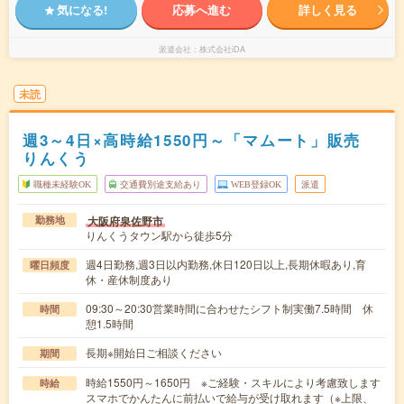
気になる!
応募へ進む
詳しく見る
派遣会社
株式会社iDA
未読
週3～4日×高時給1550円～「マムート」販売
りんくう
職種未経験OK
交通費別途支給あり
WEB登録OK
派遣
大阪府泉佐野市
勤務地
りんくうタウン駅から徒歩5分
週4日勤務,週3日以内勤務,休日120日以上,長期休暇あり,育
曜日頻度
休・産休制度あり
09:30～20:30営業時間に合わせたシフト制実働7.5時間 休
時間
憩1.5時間
長期※開始日ご相談ください
期間
時給1550円～1650円 ※ご経験・スキルにより考慮致します
時給
スマホでかんたんに前払いで給与が受け取れます（※上限、