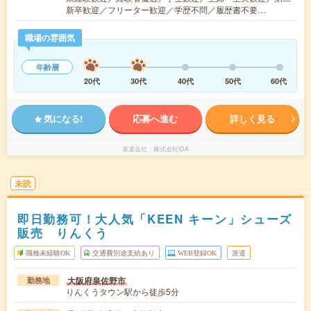
新卒歓迎／フリーター歓迎／学歴不問／履歴書不要…
職場の雰囲気
年齢層
20代
30代
40代
50代
60代
気になる!
応募へ進む
詳しく見る
派遣会社
株式会社iDA
未読
即日勤務可！大人気「KEEN キーン」シューズ
販売 りんくう
職種未経験OK
交通費別途支給あり
WEB登録OK
派遣
大阪府泉佐野市
勤務地
りんくうタウン駅から徒歩5分