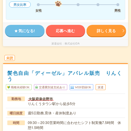
男女比率
女性
男性
気になる!
応募へ進む
詳しく見る
派遣会社
株式会社iDA
未読
髪色自由「ディーゼル」アパレル販売 りんく
う
職種未経験OK
交通費別途支給あり
WEB登録OK
派遣
大阪府泉佐野市
勤務地
りんくうタウン駅から徒歩5分
週5日勤務,育休・産休制度あり
曜日頻度
09:30～20:30営業時間に合わせたシフト制実働7.5時間 休
時間
憩1.5時間