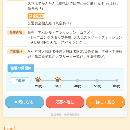
スマホでかんたんに前払いで給与が受け取れます（※上限、
条件あり）
交通費
交通費全額支給（規定あり）
販売（アパレル・ファッション・コスメ）
仕事内容
○オープニングスタッフ募集○大人気ストリートファッション
「A BATHING APE ア ベイシング…
学生不可／経験者優遇／経験者限定/経験必須／主婦・主夫歓
応募資格
迎／第二新卒歓迎／フリーター歓迎／学歴不問／…
職場の雰囲気
年齢層
20代
30代
40代
50代
60代
気になる!
応募へ進む
詳しく見る
派遣会社
株式会社iDA
未読