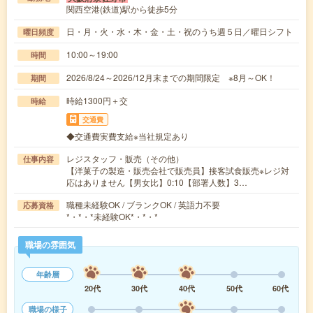
関西空港(鉄道)駅から徒歩5分
日・月・火・水・木・金・土・祝のうち週５日／曜日シフト
曜日頻度
10:00～19:00
時間
2026/8/24～2026/12月末までの期間限定 ※8月～OK！
期間
時給1300円＋交
時給
交通費
◆交通費実費支給※当社規定あり
レジスタッフ・販売（その他）
仕事内容
【洋菓子の製造・販売会社で販売員】接客試食販売※レジ対
応はありません【男女比】0:10【部署人数】3…
職種未経験OK / ブランクOK / 英語力不要
応募資格
*・*・*未経験OK*・*・*
職場の雰囲気
年齢層
20代
30代
40代
50代
60代
職場の様子