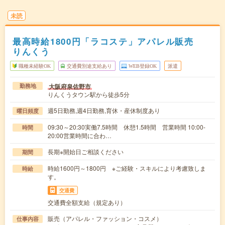
未読
最高時給1800円「ラコステ」アパレル販売
りんくう
職種未経験OK
交通費別途支給あり
WEB登録OK
派遣
大阪府泉佐野市
勤務地
りんくうタウン駅から徒歩5分
週5日勤務,週4日勤務,育休・産休制度あり
曜日頻度
09:30～20:30実働7.5時間 休憩1.5時間 営業時間 10:00-
時間
20:00営業時間に合わ…
長期※開始日ご相談ください
期間
時給1600円～1800円 ※ご経験・スキルにより考慮致しま
時給
す。
交通費
交通費全額支給（規定あり）
販売（アパレル・ファッション・コスメ）
仕事内容