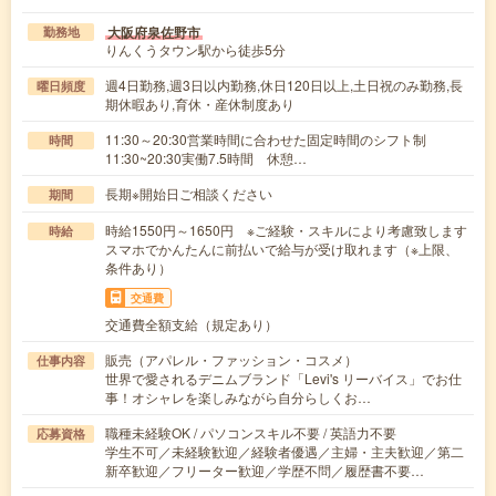
大阪府泉佐野市
勤務地
りんくうタウン駅から徒歩5分
週4日勤務,週3日以内勤務,休日120日以上,土日祝のみ勤務,長
曜日頻度
期休暇あり,育休・産休制度あり
11:30～20:30営業時間に合わせた固定時間のシフト制
時間
11:30~20:30実働7.5時間 休憩…
長期※開始日ご相談ください
期間
時給1550円～1650円 ※ご経験・スキルにより考慮致します
時給
スマホでかんたんに前払いで給与が受け取れます（※上限、
条件あり）
交通費
交通費全額支給（規定あり）
販売（アパレル・ファッション・コスメ）
仕事内容
世界で愛されるデニムブランド「Levi's リーバイス」でお仕
事！オシャレを楽しみながら自分らしくお…
職種未経験OK / パソコンスキル不要 / 英語力不要
応募資格
学生不可／未経験歓迎／経験者優遇／主婦・主夫歓迎／第二
新卒歓迎／フリーター歓迎／学歴不問／履歴書不要…