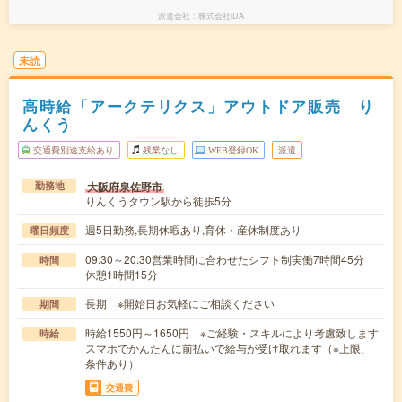
派遣会社
株式会社iDA
未読
高時給「アークテリクス」アウトドア販売 り
んくう
交通費別途支給あり
残業なし
WEB登録OK
派遣
大阪府泉佐野市
勤務地
りんくうタウン駅から徒歩5分
週5日勤務,長期休暇あり,育休・産休制度あり
曜日頻度
09:30～20:30営業時間に合わせたシフト制実働7時間45分
時間
休憩1時間15分
長期 ※開始日お気軽にご相談ください
期間
時給1550円～1650円 ※ご経験・スキルにより考慮致します
時給
スマホでかんたんに前払いで給与が受け取れます（※上限、
条件あり）
交通費