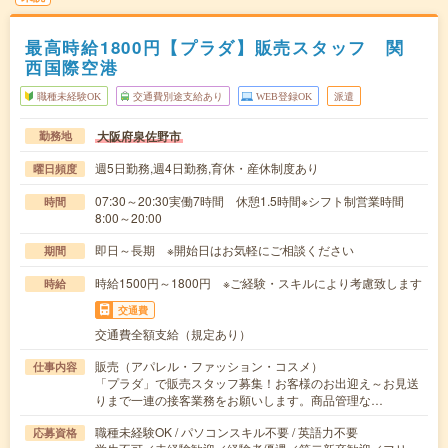
最高時給1800円【プラダ】販売スタッフ 関
西国際空港
職種未経験OK
交通費別途支給あり
WEB登録OK
派遣
大阪府泉佐野市
勤務地
週5日勤務,週4日勤務,育休・産休制度あり
曜日頻度
07:30～20:30実働7時間 休憩1.5時間※シフト制営業時間
時間
8:00～20:00
即日～長期 ※開始日はお気軽にご相談ください
期間
時給1500円～1800円 ※ご経験・スキルにより考慮致します
時給
交通費
交通費全額支給（規定あり）
販売（アパレル・ファッション・コスメ）
仕事内容
「プラダ」で販売スタッフ募集！お客様のお出迎え～お見送
りまで一連の接客業務をお願いします。商品管理な…
職種未経験OK / パソコンスキル不要 / 英語力不要
応募資格