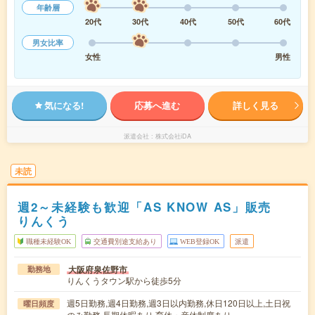
年齢層
20代
30代
40代
50代
60代
男女比率
女性
男性
気になる!
応募へ進む
詳しく見る
派遣会社
株式会社iDA
未読
週2～未経験も歓迎「AS KNOW AS」販売
りんくう
職種未経験OK
交通費別途支給あり
WEB登録OK
派遣
大阪府泉佐野市
勤務地
りんくうタウン駅から徒歩5分
週5日勤務,週4日勤務,週3日以内勤務,休日120日以上,土日祝
曜日頻度
のみ勤務,長期休暇あり,育休・産休制度あり