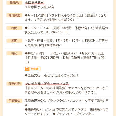
大阪府八尾市
勤務地
久宝寺駅から徒歩8分
◆月～日／週5日シフト制 ※月の半分は土日出勤必須になり
曜日頻度
ます。 ※予定での希望休の申請OK！
◆9：00～17：30（実働7.75時間、休憩45分）※別途現場の
時間
状況によって、8：00～16：45…
＜急募＞即日～長期／8月～9月～10月～も相談OK！応募か
期間
ら最短即日には選考案内♪
◆時給1750円 ＊日払い・週払いOK #月収25万円以上
時給
【月収例】 約271,250円 （時給1,750円 × 実働7.75h × 20
日）
交通費
◆全額支給 ※家が少し遠くても安心！
その他営業・販売・サービス系
仕事内容
【有名メーカーでの巡回業務】エアコンなどのカンタンな工
事管理をお任せします!八尾や奈良などのエリアで…
職種未経験OK / ブランクOK / パソコンスキル不要 / 英語力不
応募資格
要
◆未経験OK！※これまで就業されていた方は 未経験からス
タートされてます。◆ブランクOK（ブランク期…