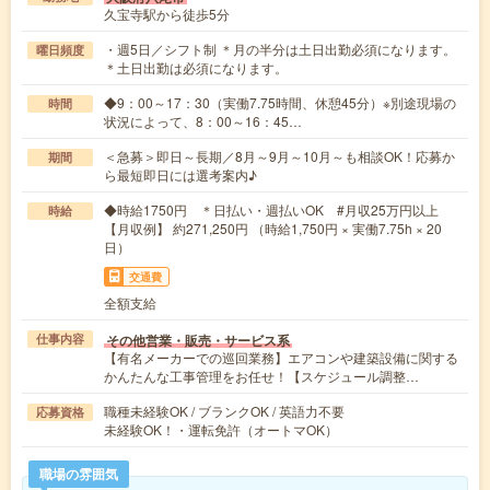
久宝寺駅から徒歩5分
・週5日／シフト制 ＊月の半分は土日出勤必須になります。
曜日頻度
＊土日出勤は必須になります。
◆9：00～17：30（実働7.75時間、休憩45分）※別途現場の
時間
状況によって、8：00～16：45…
＜急募＞即日～長期／8月～9月～10月～も相談OK！応募か
期間
ら最短即日には選考案内♪
◆時給1750円 ＊日払い・週払いOK #月収25万円以上
時給
【月収例】 約271,250円 （時給1,750円 × 実働7.75h × 20
日）
交通費
全額支給
その他営業・販売・サービス系
仕事内容
【有名メーカーでの巡回業務】エアコンや建築設備に関する
かんたんな工事管理をお任せ！【スケジュール調整…
職種未経験OK / ブランクOK / 英語力不要
応募資格
未経験OK！・運転免許（オートマOK）
職場の雰囲気