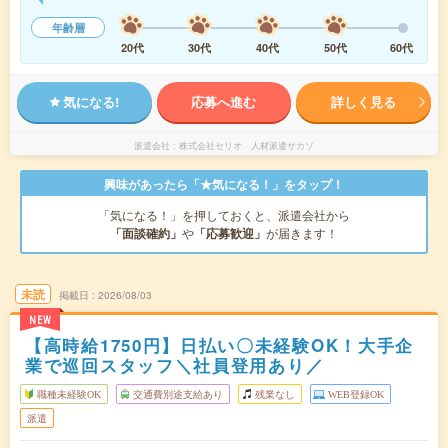
年齢層
20代
30代
40代
50代
60代
気になる!
応募へ進む
詳しく見る
派遣会社
株式会社セリオ 人材派遣サカソ
興味があったら「★気になる！」をタップ！
「気になる！」を押しておくと、派遣会社から
「面談確約」
や
「応募歓迎」
が届きます！
未読
掲載日
2026/08/03
NEW
【高時給1750円】日払い〇未経験OK！大手企
業で巡回スタッフ＼社員登用あり／
職種未経験OK
交通費別途支給あり
残業なし
WEB登録OK
派遣