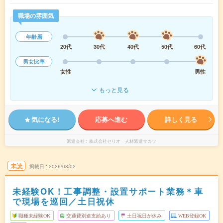
職場の雰囲気
年齢層
20代
30代
40代
50代
60代
男女比率
女性
男性
もっと見る
気になる!
応募へ進む
詳しく見る
派遣会社
株式会社セリオ 人材派遣サカソ
未読
掲載日
2026/08/02
未経験OK！工事調整・設置サポート業務＊車
で現場を巡回／土日祝休
職種未経験OK
交通費別途支給あり
土日祝日が休み
WEB登録OK