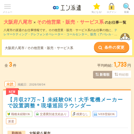
メニュー
気になる!
ログイン
検索
大阪府八尾市
×
その他営業・販売・サービス系
のお仕事一覧
八尾市の派遣のお仕事情報です。その他営業・販売・サービス系のお仕事の他に、
テ
レマーケティング・テレフォンオペレーター・コールセンター
、
販売（アパレル・フ
ァッション・コスメ）
、
営業・企画営業・ラウンダー
などを取り揃えています。さら
に、
短期
・
単発
などの期間や、
職種未経験OK
などのこだわり条件で絞り込んでいただ
条件の変更
けます。
大阪府八尾市 / その他営業・販売・サービス系
3
1,733
全
件
平均時給:
円
時給順
新着順
未読
掲載日
2026/08/04
NEW
【月収27万～】未経験OK！大手電機メーカー
で設置調整＊現場巡回ラウンダー
職種未経験OK
交通費別途支給あり
残業なし
WEB登録OK
派遣
大阪府八尾市
勤務地