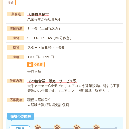
派遣
大阪府八尾市
勤務地
久宝寺駅から徒歩6分
月～金（土日祝休み）
曜日頻度
9：00～17：45（60分休憩）
時間
スタート日相談可～長期
期間
1700円～1750円
時給
交通費
全額支給
その他営業・販売・サービス系
仕事内容
大手メーカーG企業での、エアコンや建築設備に関する工事
管理のお仕事です。※エアコン、照明器具、監視カ…
職種未経験OK
応募資格
未経験大歓迎運転免許必須
職場の雰囲気
年齢層