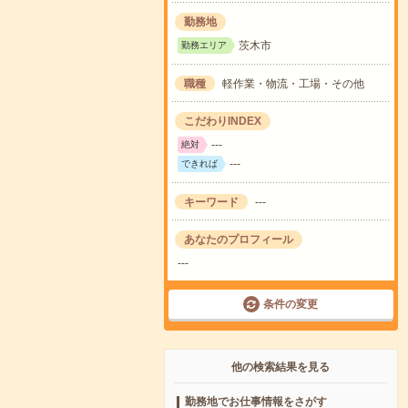
勤務地
茨木市
勤務エリア
職種
軽作業・物流・工場・その他
こだわりINDEX
---
絶対
---
できれば
キーワード
---
あなたのプロフィール
---
条件の変更
他の検索結果を見る
勤務地でお仕事情報をさがす