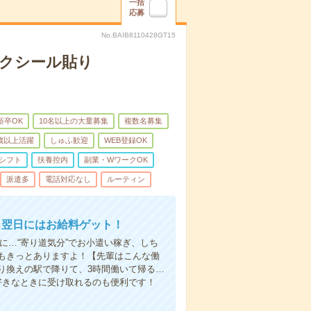
一括
応募
No.BAIB8110428GT15
モクシール貼り
新卒OK
10名以上の大量募集
複数名募集
0歳以上活躍
しゅふ歓迎
WEB登録OK
シフト
扶養控内
副業・WワークOK
派遣多
電話対応なし
ルーティン
…翌日にはお給料ゲット！
に…“寄り道気分”でお小遣い稼ぎ、しち
もきっとありますよ！【先輩はこんな働
り換えの駅で降りて、3時間働いて帰る…
好きなときに受け取れるのも便利です！