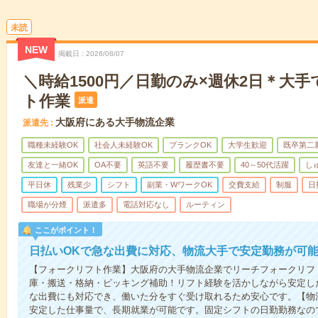
未読
NEW
掲載日
2026/08/07
＼時給1500円／日勤のみ×週休2日＊大
ト作業
派遣
大阪府にある大手物流企業
派遣先
職種未経験OK
社会人未経験OK
ブランクOK
大学生歓迎
既卒第二
友達と一緒OK
OA不要
英語不要
履歴書不要
40～50代活躍
し
平日休
残業少
シフト
副業・WワークOK
交費支給
制服
日
職場が分煙
派遣多
電話対応なし
ルーティン
ここがポイント！
日払いOKで急な出費に対応、物流大手で安定勤務が可
【フォークリフト作業】大阪府の大手物流企業でリーチフォークリフ
庫・搬送・格納・ピッキング補助！リフト経験を活かしながら安定し
な出費にも対応でき、働いた分をすぐ受け取れるため安心です。【物
安定した仕事量で、長期就業が可能です。固定シフトの日勤勤務なの