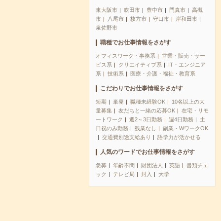
東大阪市
吹田市
豊中市
門真市
高槻
市
八尾市
枚方市
守口市
岸和田市
泉佐野市
職種でお仕事情報をさがす
オフィスワーク・事務系
営業・販売・サー
ビス系
クリエイティブ系
IT・エンジニア
系
技術系
医療・介護・福祉・教育系
こだわりでお仕事情報をさがす
短期
単発
職種未経験OK
10名以上の大
量募集
友だちと一緒の応募OK
在宅・リモ
ートワーク
週2～3日勤務
週4日勤務
土
日祝のみ勤務
残業なし
副業・WワークOK
交通費別途支給あり
語学力が活かせる
人気のワードでお仕事情報をさがす
急募
年齢不問
財団法人
英語
書類チェ
ック
テレビ局
封入
大学