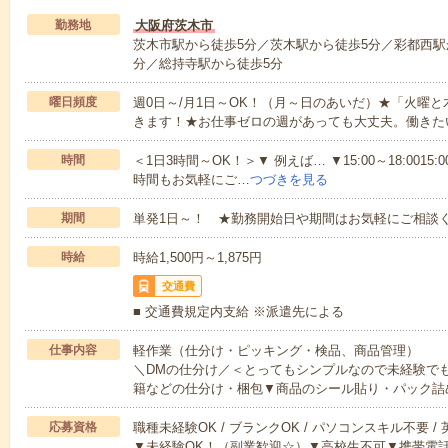
勤務地
大阪府茨木市
茨木市駅から徒歩5分／茨木駅から徒歩5分／彩都西駅か
分／総持寺駅から徒歩5分
曜日頻度
週0日～/月1日～OK！（月～日のあいだ）★「火曜
きます！★お仕事ゼロの週があっても大丈夫。働きた
時間
＜1日3時間～OK！＞▼ 例えば… ▼15:00～18:0015:00
時間もお気軽にご…
つづきを見る
期間
単発1日～！ ★勤務開始日や期間はお気軽にご相談く
時給
時給1,500円～1,875円
交通費
■ 交通費規定内支給 ※派遣先による
仕事内容
軽作業（仕分け・ピッキング・検品、商品管理）
＼DMの仕分け／＜とってもシンプルなので未経験で
籍などの仕分け・梱包▼商品のシール貼り・パック詰
応募資格
職種未経験OK / ブランクOK / パソコンスキル不要 /
▼未経験OK！（副業歓迎☆）▼高校生不可▼携帯電