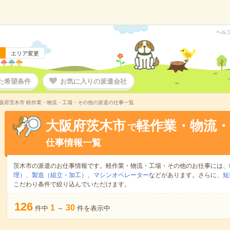
ヘル
エリア変更
た希望条件
お気に入りの派遣会社
阪府茨木市 軽作業・物流・工場・その他の派遣の仕事一覧
大阪府茨木市
軽作業・物流
で
仕事情報一覧
茨木市の派遣のお仕事情報です。軽作業・物流・工場・その他のお仕事には、
理）
、
製造（組立・加工）
、
マシンオペレーター
などがあります。さらに、
短
こだわり条件で絞り込んでいただけます。
126
1
30
件中
～
件を表示中