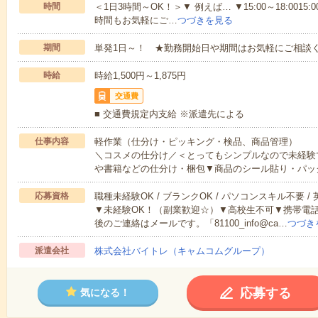
時間
＜1日3時間～OK！＞▼ 例えば… ▼15:00～18:0015:00
時間もお気軽にご…
つづきを見る
期間
単発1日～！ ★勤務開始日や期間はお気軽にご相談く
時給
時給1,500円～1,875円
交通費
■ 交通費規定内支給 ※派遣先による
仕事内容
軽作業（仕分け・ピッキング・検品、商品管理）
＼コスメの仕分け／＜とってもシンプルなので未経験
や書籍などの仕分け・梱包▼商品のシール貼り・パッ
応募資格
職種未経験OK / ブランクOK / パソコンスキル不要 /
▼未経験OK！（副業歓迎☆）▼高校生不可▼携帯電
後のご連絡はメールです。「81100_info@ca…
つづき
派遣会社
株式会社バイトレ（キャムコムグループ）
応募する
気になる！