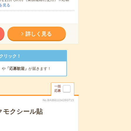
を見る
詳しく見る
クリック！
」
や
「応募歓迎」
が届きます！
一括
応募
No.BAIB8110428GT15
クモクシール貼