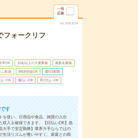
一括
応募
No.SINLE38
手でフォークリフ
新卒OK
10名以上の大量募集
複数名募集
ゅふ歓迎
WEB登録OK
週5日勤務
払いOK
週払いOK
即日払いOK
能です
トを使い、日用品や食品、雑貨の入出
た収入を確保できます。【日払いOK】急
流大手で安定勤務】業界大手ならではの
で生活リズムが整いやすく、家庭との両