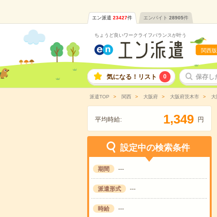
エン派遣
23427
件
エンバイト
28905
件
ちょうど良いワークライフバランスが叶う
関西版
気になる！リスト
0
保存し
派遣TOP
関西
大阪府
大阪府茨木市
大
,
1
3
4
9
平均時給:
円
設定中の検索条件
期間
---
派遣形式
---
時給
---