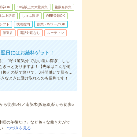
新卒OK
10名以上の大量募集
複数名募集
0歳以上活躍
しゅふ歓迎
WEB登録OK
シフト
扶養控内
副業・WワークOK
派遣多
電話対応なし
ルーティン
…翌日にはお給料ゲット！
に…“寄り道気分”でお小遣い稼ぎ、しち
もきっとありますよ！【先輩はこんな働
り換えの駅で降りて、3時間働いて帰る…
好きなときに受け取れるのも便利です！
ら徒歩5分／南茨木(阪急線)駅から徒歩5
と木曜の午後だけ」など色々な働き方がで
い…
つづきを見る