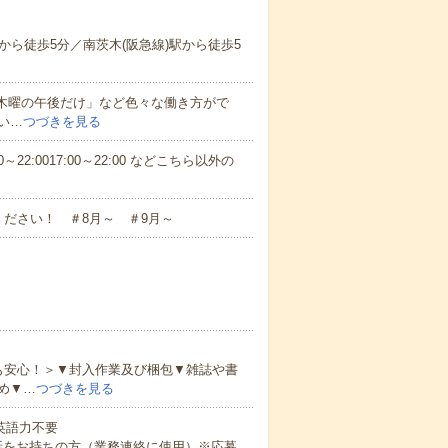
ら徒歩5分／南茨木(阪急線)駅から徒歩5
と木曜の午後だけ」など色々な働き方がで
い…
つづきを見る
～22:0017:00～22:00 などこちら以外の
ださい！ ＃8月～ ＃9月～
も安心！＞▼封入作業及び梱包▼雑誌や書
め▼…
つづきを見る
 英語力不要
話をお持ちの方（業務連絡に使用）※応募