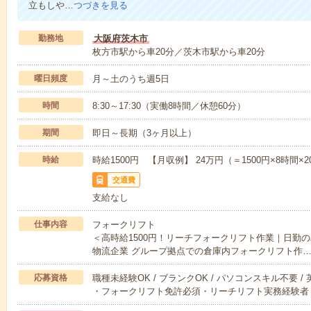
立もしや…
つづきを見る
勤務地
大阪府茨木市
枚方市駅から車20分／茨木市駅から車20分
曜日頻度
月～土のうち週5日
時間
8:30～17:30（実働8時間／休憩60分）
期間
即日～長期（3ヶ月以上）
時給
時給1500円 【月収例】 24万円（＝1500円×8時間×
交通費
支給なし
仕事内容
フォークリフト
＜高時給1500円！リーチフォークリフト作業｜日勤
物流企業 グループ拠点での倉庫内フォークリフト作
応募資格
職種未経験OK / ブランクOK / パソコンスキル不要 /
・フォークリフト免許必須・リーチリフト実務経験者