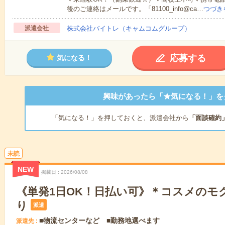
後のご連絡はメールです。「81100_info@ca…
つづき
派遣会社
株式会社バイトレ（キャムコムグループ）
応募する
気になる！
興味があったら「★気になる！」を
「気になる！」を押しておくと、派遣会社から
「面談確約
未読
NEW
掲載日
2026/08/08
《単発1日OK！日払い可》＊コスメのモ
り
派遣
■物流センターなど ■勤務地選べます
派遣先