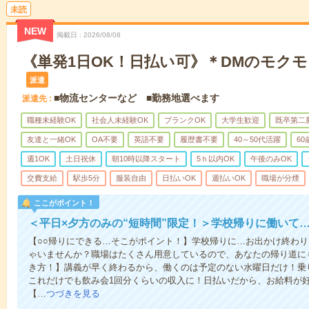
未読
NEW
掲載日
2026/08/08
《単発1日OK！日払い可》＊DMのモク
派遣
■物流センターなど ■勤務地選べます
派遣先
職種未経験OK
社会人未経験OK
ブランクOK
大学生歓迎
既卒第二
友達と一緒OK
OA不要
英語不要
履歴書不要
40～50代活躍
6
週1OK
土日祝休
朝10時以降スタート
5ｈ以内OK
午後のみOK
交費支給
駅歩5分
服装自由
日払いOK
週払いOK
職場が分煙
ここがポイント！
＜平日×夕方のみの“短時間”限定！＞学校帰りに働いて
【○○帰りにできる…そこがポイント！】学校帰りに…お出かけ終わり
ゃいませんか？職場はたくさん用意しているので、あなたの帰り道に
き方！】講義が早く終わるから、働くのは予定のない水曜日だけ！乗
これだけでも飲み会1回分くらいの収入に！日払いだから、お給料が
【…
つづきを見る