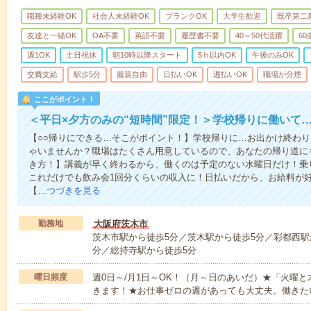
職種未経験OK
社会人未経験OK
ブランクOK
大学生歓迎
既卒第二
友達と一緒OK
OA不要
英語不要
履歴書不要
40～50代活躍
6
週1OK
土日祝休
朝10時以降スタート
5ｈ以内OK
午後のみOK
交費支給
駅歩5分
服装自由
日払いOK
週払いOK
職場が分煙
ここがポイント！
＜平日×夕方のみの“短時間”限定！＞学校帰りに働いて
【○○帰りにできる…そこがポイント！】学校帰りに…お出かけ終わり
ゃいませんか？職場はたくさん用意しているので、あなたの帰り道に
き方！】講義が早く終わるから、働くのは予定のない水曜日だけ！乗
これだけでも飲み会1回分くらいの収入に！日払いだから、お給料が
【…
つづきを見る
勤務地
大阪府茨木市
茨木市駅から徒歩5分／茨木駅から徒歩5分／彩都西駅か
分／総持寺駅から徒歩5分
曜日頻度
週0日～/月1日～OK！（月～日のあいだ）★「火曜
きます！★お仕事ゼロの週があっても大丈夫。働きた