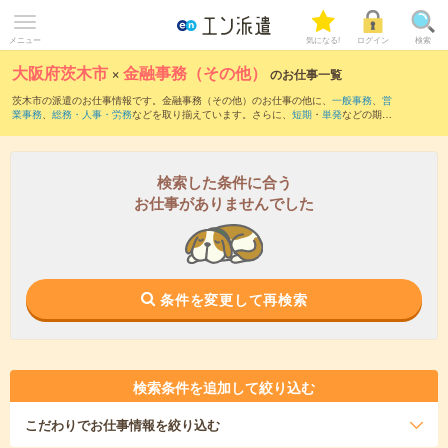
メニュー
気になる!
ログイン
検索
大阪府茨木市
×
金融事務（その他）
のお仕事一覧
茨木市の派遣のお仕事情報です。金融事務（その他）のお仕事の他に、
一般事務
、
営
業事務
、
総務・人事・労務
などを取り揃えています。さらに、
短期
・
単発
などの期間
や、
職種未経験OK
などのこだわり条件で絞り込んでいただけます。
検索した条件に合う
お仕事がありませんでした
条件を変更して再検索
検索条件を追加して絞り込む
こだわり
でお仕事情報を絞り込む