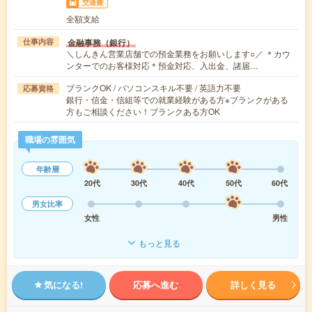
交通費
全額支給
金融事務（銀行）
仕事内容
＼しんきん営業店舗での預金業務をお願いします○／ ＊カウ
ンターでのお客様対応＊預金対応、入出金、諸届…
ブランクOK / パソコンスキル不要 / 英語力不要
応募資格
銀行・信金・信組等での就業経験がある方※ブランクがある
方もご相談ください！ブランクある方OK
職場の雰囲気
年齢層
20代
30代
40代
50代
60代
男女比率
女性
男性
もっと見る
気になる!
応募へ進む
詳しく見る