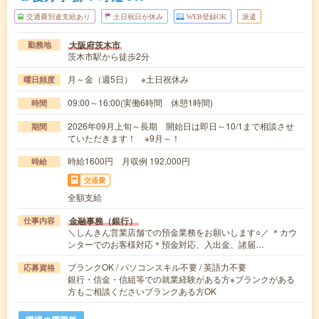
交通費別途支給あり
土日祝日が休み
WEB登録OK
派遣
大阪府茨木市
勤務地
茨木市駅から徒歩2分
月～金（週5日） ※土日祝休み
曜日頻度
09:00～16:00(実働6時間 休憩1時間)
時間
2026年09月上旬～長期 開始日は即日～10/1まで相談させ
期間
ていただきます！ ※9月～！
時給1600円 月収例 192,000円
時給
交通費
全額支給
金融事務（銀行）
仕事内容
＼しんきん営業店舗での預金業務をお願いします○／ ＊カウ
ンターでのお客様対応＊預金対応、入出金、諸届…
ブランクOK / パソコンスキル不要 / 英語力不要
応募資格
銀行・信金・信組等での就業経験がある方※ブランクがある
方もご相談くださいブランクある方OK