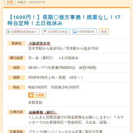
未読
掲載日
2026/07/16
【1600円！】長期〇後方事務！残業なし！17
時台定時！土日祝休み
交通費別途支給あり
土日祝日が休み
WEB登録OK
派遣
大阪府茨木市
勤務地
茨木市駅から徒歩5分／茨木駅から徒歩13分
月～金（週5日） ※土日祝休み
曜日頻度
08:40～17:10(実働7時間30分 休憩1時間)
時間
2026年09月上旬～長期 ※9月～！
期間
時給1600円 月収例 240,000円
時給
交通費
全額支給
金融事務（銀行）
仕事内容
＼しんきん営業店舗での預金業務をお願いします○／ ＊カウ
ンターでのお客様対応＊預金対応、入出金、諸届…
ブランクOK / パソコンスキル不要 / 英語力不要
応募資格