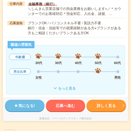
金融事務（銀行）
仕事内容
＼しんきん営業店舗での預金業務をお願いします○／＊カウ
ンターでのお客様対応＊預金対応、入出金、諸届、…
ブランクOK / パソコンスキル不要 / 英語力不要
応募資格
銀行・信金・信組等での就業経験がある方※ブランクがある
方もご相談くださいブランクある方OK
職場の雰囲気
年齢層
20代
30代
40代
50代
60代
男女比率
女性
男性
もっと見る
気になる!
応募へ進む
詳しく見る
派遣会社
パーソルテンプスタッフ株式会社