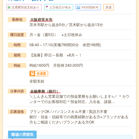
交通費別途支給あり
土日祝日が休み
WEB登録OK
派遣
大阪府茨木市
勤務地
茨木市駅から徒歩5分／茨木駅から徒歩13分
月～金（週5日） ※土日祝休み
曜日頻度
08:40～17:10(実働7時間30分 休憩1時間)
時間
【急募】即日～長期 ※8月～！
期間
時給1600円 月収例 240,000円
時給
交通費
全額支給
金融事務（銀行）
仕事内容
＼しんきん営業店舗での預金業務をお願いします○／ ＊カウ
ンターでのお客様対応＊預金対応、入出金、諸届…
ブランクOK / パソコンスキル不要 / 英語力不要
応募資格
銀行・信金・信組等での就業経験がある方※ブランクがある
方もご相談くださいブランクある方OK
職場の雰囲気