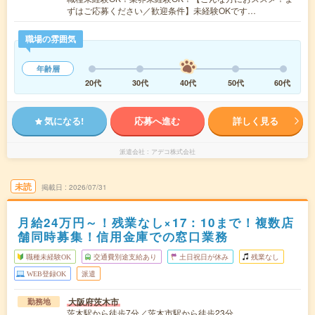
ずはご応募ください／歓迎条件】未経験OKです…
職場の雰囲気
年齢層
20代
30代
40代
50代
60代
気になる!
応募へ進む
詳しく見る
派遣会社
アデコ株式会社
未読
掲載日
2026/07/31
月給24万円～！残業なし×17：10まで！複数店
舗同時募集！信用金庫での窓口業務
職種未経験OK
交通費別途支給あり
土日祝日が休み
残業なし
WEB登録OK
派遣
大阪府茨木市
勤務地
茨木駅から徒歩7分／茨木市駅から徒歩23分