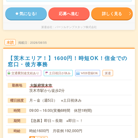
気になる!
応募へ進む
詳しく見る
派遣会社
パーソルテンプスタッフ株式会社
未読
掲載日
2026/08/05
【茨木エリア！】1600円！時短OK！信金での
窓口・後方事務
交通費別途支給あり
土日祝日が休み
WEB登録OK
派遣
大阪府茨木市
勤務地
茨木市駅から徒歩2分
月～金（週5日） ※土日祝休み
曜日頻度
09:00～16:00(実働6時間 休憩1時間)
時間
【急募】即日～長期 ※即日～！
期間
時給1600円 月収例 192,000円
時給