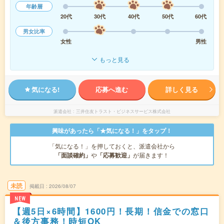
年齢層
20代
30代
40代
50代
60代
男女比率
女性
男性
もっと見る
気になる!
応募へ進む
詳しく見る
派遣会社
三井住友トラスト・ビジネスサービス株式会社
興味があったら「★気になる！」をタップ！
「気になる！」を押しておくと、派遣会社から
「面談確約」
や
「応募歓迎」
が届きます！
未読
掲載日
2026/08/07
NEW
【週5日×6時間】1600円！長期！信金での窓口
＆後方事務！時短OK