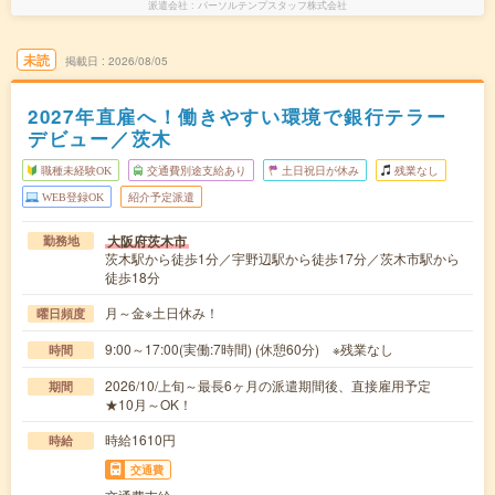
派遣会社
パーソルテンプスタッフ株式会社
未読
掲載日
2026/08/05
2027年直雇へ！働きやすい環境で銀行テラー
デビュー／茨木
職種未経験OK
交通費別途支給あり
土日祝日が休み
残業なし
WEB登録OK
紹介予定派遣
大阪府茨木市
勤務地
茨木駅から徒歩1分／宇野辺駅から徒歩17分／茨木市駅から
徒歩18分
月～金※土日休み！
曜日頻度
9:00～17:00(実働:7時間) (休憩60分) ※残業なし
時間
2026/10/上旬～最長6ヶ月の派遣期間後、直接雇用予定
期間
★10月～OK！
時給1610円
時給
交通費