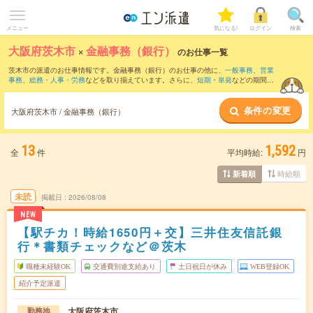
メニュー
気になる!
ログイン
検索
大阪府茨木市
×
金融事務（銀行）
のお仕事一覧
茨木市の派遣のお仕事情報です。金融事務（銀行）のお仕事の他に、
一般事務
、
営業
事務
、
総務・人事・労務
などを取り揃えています。さらに、
短期
・
単発
などの期間
や、
職種未経験OK
などのこだわり条件で絞り込んでいただけます。職種辞典：
金融事
務のお仕事とは？とは？
条件の変更
大阪府茨木市 / 金融事務（銀行）
13
1,592
全
件
平均時給:
円
時給順
新着順
未読
掲載日
2026/08/08
NEW
【駅チカ！時給1650円＋交】三井住友信託銀
行＊書類チェックなど＠茨木
職種未経験OK
交通費別途支給あり
土日祝日が休み
WEB登録OK
紹介予定派遣
大阪府茨木市
勤務地