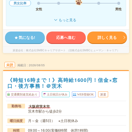
男女比率
女性
男性
もっと見る
気になる!
応募へ進む
詳しく見る
派遣会社
株式会社SMBCキャリアサポート （旧株式会社SMBCヒューマン・キャリア）
未読
掲載日
2026/08/05
《時短16時まで！》高時給1600円！信金×窓
口・後方事務！＠茨木
交通費別途支給あり
土日祝日が休み
WEB登録OK
派遣
大阪府茨木市
勤務地
茨木市駅から徒歩2分
月～金（週5日） ※土日祝休み
曜日頻度
09:00～16:00(実働6時間 休憩1時間)
時間