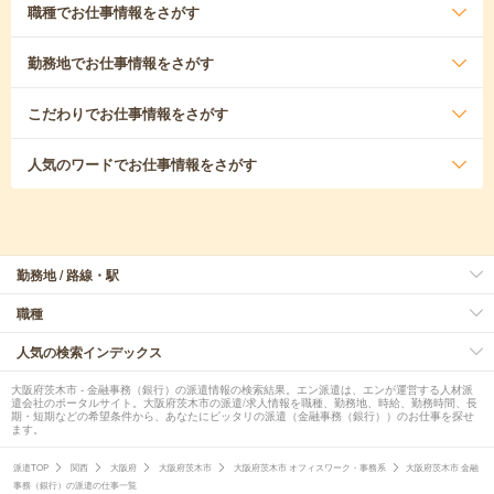
職種
でお仕事情報をさがす
勤務地
でお仕事情報をさがす
こだわり
でお仕事情報をさがす
人気のワード
でお仕事情報をさがす
勤務地 / 路線・駅
職種
人気の検索インデックス
大阪府茨木市 - 金融事務（銀行）の派遣情報の検索結果。エン派遣は、エンが運営する人材派
遣会社のポータルサイト。大阪府茨木市の派遣/求人情報を職種、勤務地、時給、勤務時間、長
期・短期などの希望条件から、あなたにピッタリの派遣（金融事務（銀行））のお仕事を探せ
ます。
派遣TOP
関西
大阪府
大阪府茨木市
大阪府茨木市 オフィスワーク・事務系
大阪府茨木市 金融
事務（銀行）の派遣の仕事一覧