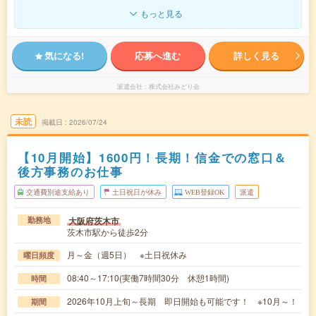
もっと見る
気になる!
応募へ進む
詳しく見る
派遣会社
株式会社みどり会
未読
掲載日
2026/07/24
【10月開始】1600円！長期！信金での窓口＆
後方事務のお仕事
交通費別途支給あり
土日祝日が休み
WEB登録OK
派遣
大阪府茨木市
勤務地
茨木市駅から徒歩2分
月～金（週5日） ※土日祝休み
曜日頻度
08:40～17:10(実働7時間30分 休憩1時間)
時間
2026年10月上旬～長期 即日開始も可能です！ ※10月～！
期間