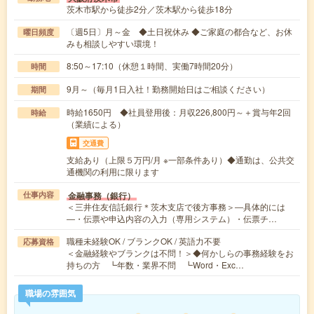
茨木市駅から徒歩2分／茨木駅から徒歩18分
〔週5日〕月～金 ◆土日祝休み ◆ご家庭の都合など、お休
曜日頻度
みも相談しやすい環境！
8:50～17:10（休憩１時間、実働7時間20分）
時間
9月～（毎月1日入社！勤務開始日はご相談ください）
期間
時給1650円 ◆社員登用後：月収226,800円～＋賞与年2回
時給
（業績による）
交通費
支給あり（上限５万円/月 ※一部条件あり）◆通勤は、公共交
通機関の利用に限ります
金融事務（銀行）
仕事内容
＜三井住友信託銀行＊茨木支店で後方事務＞―具体的には
―・伝票や申込内容の入力（専用システム）・伝票チ…
職種未経験OK / ブランクOK / 英語力不要
応募資格
＜金融経験やブランクは不問！＞◆何かしらの事務経験をお
持ちの方 ┗年数・業界不問 ┗Word・Exc…
職場の雰囲気