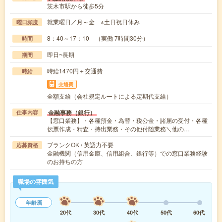
茨木市駅から徒歩5分
就業曜日／月～金 ※土日祝日休み
曜日頻度
8：40～17：10 （実働 7時間30分）
時間
即日~長期
期間
時給1470円＋交通費
時給
交通費
全額支給（会社規定ルートによる定期代支給）
金融事務（銀行）
仕事内容
【窓口業務】・各種預金・為替・税公金・諸届の受付・各種
伝票作成・精査・持出業務・その他付随業務＼他の…
ブランクOK / 英語力不要
応募資格
金融機関（信用金庫、信用組合、銀行等）での窓口業務経験
のお持ちの方
職場の雰囲気
年齢層
20代
30代
40代
50代
60代