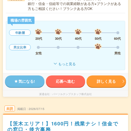
銀行・信金・信組等での就業経験がある方※ブランクがある
方もご相談ください！ブランクある方OK
職場の雰囲気
年齢層
20代
30代
40代
50代
60代
男女比率
女性
男性
もっと見る
気になる!
応募へ進む
詳しく見る
派遣会社
パーソルテンプスタッフ株式会社
未読
掲載日
2026/07/15
【茨木エリア！】1600円！残業ナシ！信金で
の窓口・後方事務