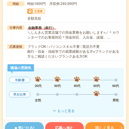
時給1600円 月収例 240,000円
時給
交通費
全額支給
金融事務（銀行）
仕事内容
＼しんきん営業店舗での預金業務をお願いします○／＊カウ
ンターでのお客様対応＊預金対応、入出金、諸届、…
ブランクOK / パソコンスキル不要 / 英語力不要
応募資格
銀行・信金・信組等での就業経験がある方※ブランクがある
方もご相談くださいブランクある方OK
職場の雰囲気
年齢層
20代
30代
40代
50代
60代
男女比率
女性
男性
もっと見る
気になる!
応募へ進む
詳しく見る