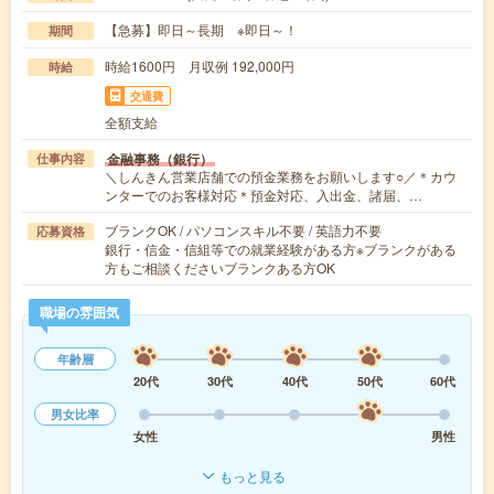
【急募】即日～長期 ※即日～！
期間
時給1600円 月収例 192,000円
時給
交通費
全額支給
金融事務（銀行）
仕事内容
＼しんきん営業店舗での預金業務をお願いします○／＊カウ
ンターでのお客様対応＊預金対応、入出金、諸届、…
ブランクOK / パソコンスキル不要 / 英語力不要
応募資格
銀行・信金・信組等での就業経験がある方※ブランクがある
方もご相談くださいブランクある方OK
職場の雰囲気
年齢層
20代
30代
40代
50代
60代
男女比率
女性
男性
もっと見る