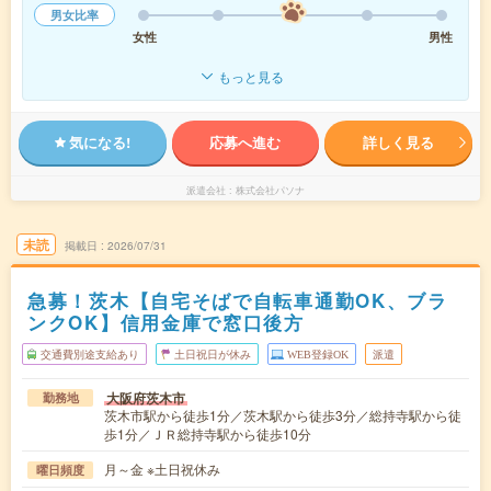
男女比率
女性
男性
もっと見る
気になる!
応募へ進む
詳しく見る
派遣会社
株式会社パソナ
未読
掲載日
2026/07/31
急募！茨木【自宅そばで自転車通勤OK、ブラ
ンクOK】信用金庫で窓口後方
交通費別途支給あり
土日祝日が休み
WEB登録OK
派遣
大阪府茨木市
勤務地
茨木市駅から徒歩1分／茨木駅から徒歩3分／総持寺駅から徒
歩1分／ＪＲ総持寺駅から徒歩10分
月～金 ※土日祝休み
曜日頻度