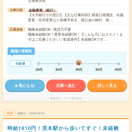
交通費支給
金融事務（銀行）
仕事内容
【大手銀行での窓口】【主な仕事内容】新規口座開設、名義
変更・住所変更など各種手続き、税公金の納付、振…
職種未経験OK / 英語力不要
応募資格
職種未経験OK！業界未経験OK！【こんな方におススメ！ま
ずはご応募ください／歓迎条件】未経験OKです…
職場の雰囲気
年齢層
20代
30代
40代
50代
60代
気になる!
応募へ進む
詳しく見る
派遣会社
アデコ株式会社
未読
掲載日
2026/08/05
時給1610円！茨木駅から歩いてすぐ！未経験