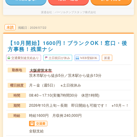
派遣会社
パーソルテンプスタッフ株式会社
未読
掲載日
2026/07/22
【10月開始】1600円！ブランクOK！窓口・後
方事務！残業ナシ
交通費別途支給あり
土日祝日が休み
WEB登録OK
派遣
大阪府茨木市
勤務地
茨木市駅から徒歩5分／茨木駅から徒歩13分
月～金（週5日） ※土日祝休み
曜日頻度
08:40～17:10(実働7時間30分 休憩1時間)
時間
2026年10月上旬～長期 即日開始も可能です！ ※10月～！
期間
時給1600円 月収例 240,000円
時給
交通費
全額支給