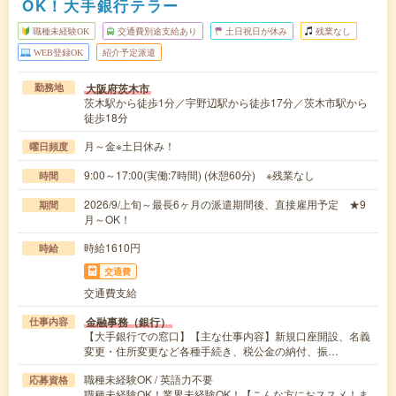
OK！大手銀行テラー
職種未経験OK
交通費別途支給あり
土日祝日が休み
残業なし
WEB登録OK
紹介予定派遣
大阪府茨木市
勤務地
茨木駅から徒歩1分／宇野辺駅から徒歩17分／茨木市駅から
徒歩18分
月～金※土日休み！
曜日頻度
9:00～17:00(実働:7時間) (休憩60分) ※残業なし
時間
2026/9/上旬～最長6ヶ月の派遣期間後、直接雇用予定 ★9
期間
月～OK！
時給1610円
時給
交通費
交通費支給
金融事務（銀行）
仕事内容
【大手銀行での窓口】【主な仕事内容】新規口座開設、名義
変更・住所変更など各種手続き、税公金の納付、振…
職種未経験OK / 英語力不要
応募資格
職種未経験OK！業界未経験OK！【こんな方におススメ！ま