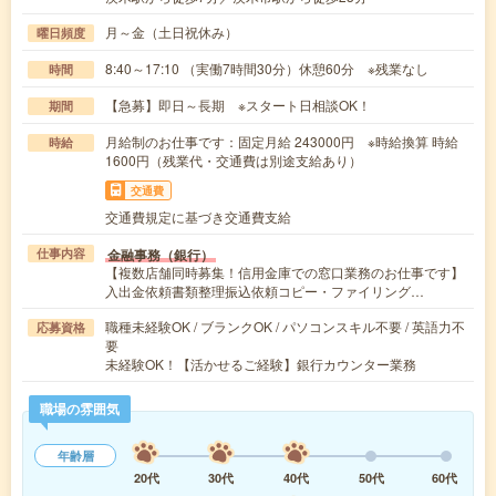
月～金（土日祝休み）
曜日頻度
8:40～17:10 （実働7時間30分）休憩60分 ※残業なし
時間
【急募】即日～長期 ※スタート日相談OK！
期間
月給制のお仕事です：固定月給 243000円 ※時給換算 時給
時給
1600円（残業代・交通費は別途支給あり）
交通費
交通費規定に基づき交通費支給
金融事務（銀行）
仕事内容
【複数店舗同時募集！信用金庫での窓口業務のお仕事です】
入出金依頼書類整理振込依頼コピー・ファイリング…
職種未経験OK / ブランクOK / パソコンスキル不要 / 英語力不
応募資格
要
未経験OK！【活かせるご経験】銀行カウンター業務
職場の雰囲気
年齢層
20代
30代
40代
50代
60代