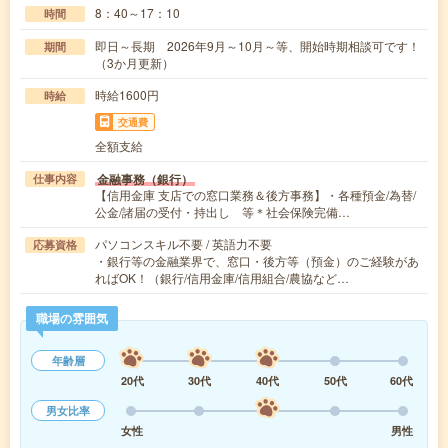
8：40～17：10
時間
即日～長期 2026年9月～10月～等、開始時期相談可です！
期間
（3か月更新）
時給1600円
時給
交通費
全額支給
金融事務（銀行）
仕事内容
【信用金庫 支店での窓口業務＆後方事務】・各種預金/為替/
公金/諸届の受付・持出し 等＊社会保険完備…
パソコンスキル不要 / 英語力不要
応募資格
・銀行等の金融業界で、窓口・後方等（預金）のご経験があ
ればOK！（銀行/信用金庫/信用組合/農協など…
職場の雰囲気
年齢層
20代
30代
40代
50代
60代
男女比率
女性
男性