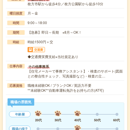
枚方市駅から徒歩4分／枚方公園駅から徒歩10分
月～金
曜日頻度
9:00～18:00
時間
【急募】即日～長期 ※8月～OK！
期間
時給1500円＋交
時給
交通費
◆交通費実費支給※当社規定あり
その他事務系
仕事内容
【住宅メーカーで事務アシスタント】・検査のサポート(図面
との整合性チェック、写真撮影など)・検査の立…
職種未経験OK / ブランクOK / 英語力不要
応募資格
**未経験OK**自動車運転免許をお持ちの方(AT可)
職場の雰囲気
年齢層
20代
30代
40代
50代
60代
職場の様子