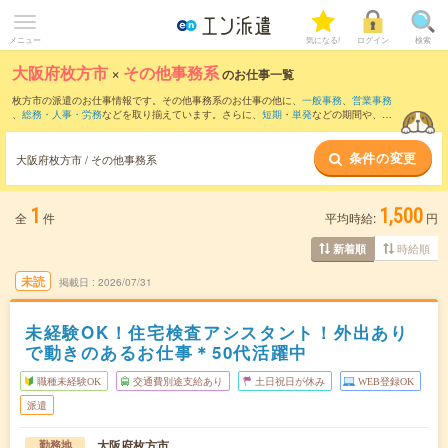
メニュー
気になる!
ログイン
検索
大阪府枚方市
×
その他事務系
のお仕事一覧
枚方市の派遣のお仕事情報です。その他事務系のお仕事の他に、
一般事務
、
営業事務
、
総務・人事・労務
などを取り揃えています。さらに、
短期
・
単発
などの期間や、
職
種未経験OK
などのこだわり条件で絞り込んでいただけます。
条件の変更
大阪府枚方市 / その他事務系
1
1,500
全
件
平均時給:
円
時給順
新着順
未読
掲載日
2026/07/31
未経験OK！住宅検査アシスタント！外出あり
で動きのあるお仕事＊50代活躍中
職種未経験OK
交通費別途支給あり
土日祝日が休み
WEB登録OK
派遣
大阪府枚方市
勤務地