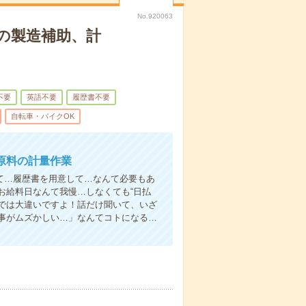
No.920063
の製造補助、計
不要
英語不要
履歴書不要
自転車・バイクOK
原料の計量作業
て…履歴書を用意して…なんて必要もあ
お給料日なんて我慢…しなくても“日払
い”では大違いですよ！話だけ聞いて、いざ
事がムズかしい…」なんてコトになる…