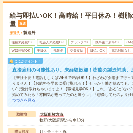
給与即払いOK！高時給！平日休み！樹脂
量
派遣
製造外
派遣先
職種未経験OK
社会人未経験OK
ブランクOK
既卒第二新卒OK
OA
WEB登録OK
平日休
残業多
交費支給
日払いOK
電話対応なし
ここがポイント！
直接雇用の可能性あり。未経験歓迎！樹脂の製造補助、
【来社不要！電話もしくはWEBで登録OK！】わざわざ会場まで行っ
りません！【お給料を早めに受け取れる！】せっかく働き始めても、
い”で受け取れちゃいますよ！【職場見学OK！】これ、“ある”と“な
始めてみたら「雰囲気が思ってたのと違う…」「想像してたのより仕
つづきを見る
勤務地
大阪府枚方市
牧野(大阪府)駅から車10分
曜日頻度
月～金・土・祝