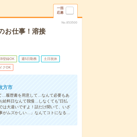
一括
応募
No.853500
のお仕事！溶接
EB登録OK
週5日勤務
土日祝休
イクOK
枚方市
て…履歴書を用意して…なんて必要もあ
お給料日なんて我慢…しなくても“日払
い”では大違いですよ！話だけ聞いて、いざ
事がムズかしい…」なんてコトになる…