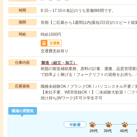
時間
8:15～17:15※表記のうち実働8時間です。
期間
長期【ご応募から1週間以内(最短2日目)のスピード就
時給
時給1500円
交通費
交通費支給有り
仕事内容
製造（組立・加工）
樹脂の製造補助業務、原料の計量、運搬、品質管理業務な
で効率よく稼げる！フォークリフトの資格をお持ち…
応募資格
職種未経験OK / ブランクOK / パソコンスキル不要 /
【来社不要、WEB登録OK！】〇未経験大歓迎！〇フリ
掛け持ち(Wワーク)不可※学生不可
職場の雰囲気
年齢層
20代
30代
40代