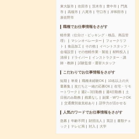
東大阪市
吹田市
茨木市
豊中市
門真
市
高槻市
八尾市
守口市
岸和田市
泉佐野市
職種でお仕事情報をさがす
軽作業（仕分け・ピッキング・検品、商品管
理）
マシンオペレーター
フォークリフ
ト
食品加工
その他
イベントスタッフ・
会場設営
その他軽作業・製造
材料投入
清掃
ドライバー
インストラクター・講
師・教師
試験監督・選挙スタッフ
こだわりでお仕事情報をさがす
短期
単発
職種未経験OK
10名以上の大
量募集
友だちと一緒の応募OK
在宅・リモ
ートワーク
週2～3日勤務
週4日勤務
土
日祝のみ勤務
残業なし
副業・WワークOK
交通費別途支給あり
語学力が活かせる
人気のワードでお仕事情報をさがす
急募
年齢不問
財団法人
英語
書類チェ
ック
テレビ局
封入
大学