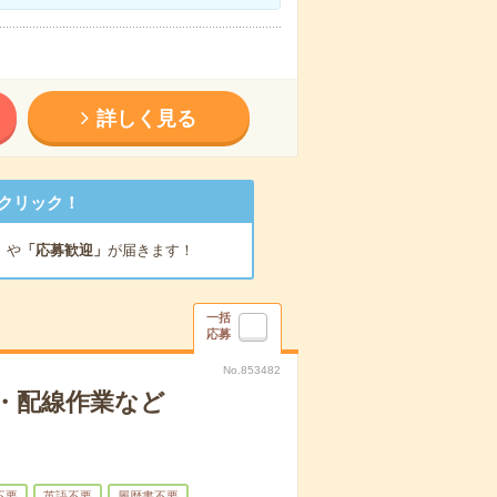
詳しく見る
クリック！
」
や
「応募歓迎」
が届きます！
一括
応募
No.853482
・配線作業など
不要
英語不要
履歴書不要