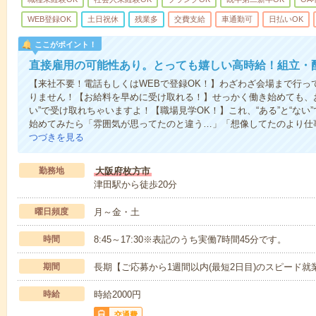
WEB登録OK
土日祝休
残業多
交費支給
車通勤可
日払いOK
ここがポイント！
直接雇用の可能性あり。とっても嬉しい高時給！組立・
【来社不要！電話もしくはWEBで登録OK！】わざわざ会場まで行っ
りません！【お給料を早めに受け取れる！】せっかく働き始めても、
い”で受け取れちゃいますよ！【職場見学OK！】これ、“ある”と“な
始めてみたら「雰囲気が思ってたのと違う…」「想像してたのより仕
つづきを見る
勤務地
大阪府枚方市
津田駅から徒歩20分
曜日頻度
月～金・土
時間
8:45～17:30※表記のうち実働7時間45分です。
期間
長期【ご応募から1週間以内(最短2日目)のスピード就
時給
時給2000円
交通費