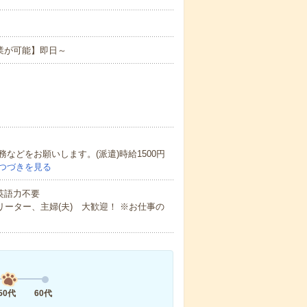
業が可能】即日～
どをお願いします。(派遣)時給1500円
つづきを見る
 英語力不要
ーター、主婦(夫) 大歓迎！ ※お仕事の
50代
60代