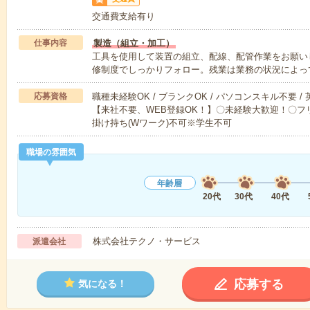
交通費支給有り
仕事内容
製造（組立・加工）
工具を使用して装置の組立、配線、配管作業をお願いし
修制度でしっかりフォロー。残業は業務の状況によっ
応募資格
職種未経験OK / ブランクOK / パソコンスキル不要 /
【来社不要、WEB登録OK！】〇未経験大歓迎！〇フリ
掛け持ち(Wワーク)不可※学生不可
職場の雰囲気
年齢層
20代
30代
40代
株式会社テクノ・サービス
派遣会社
応募する
気になる！