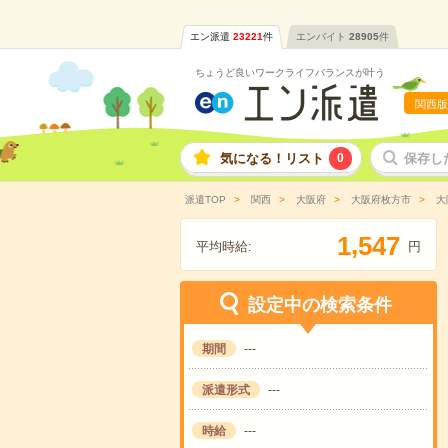
エン派遣
23221
件
エンバイト
28905
件
ちょうど良いワークライフバランスが叶う
関西版
気になる！リスト
0
保存し
派遣TOP
関西
大阪府
大阪府枚方市
大
,
1
5
4
7
平均時給:
円
設定中の検索条件
期間
---
派遣形式
---
時給
---