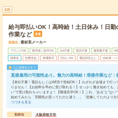
未読
給与即払いOK！高時給！土日休み！日勤
作業など
派遣
素材系メーカー
派遣先
ブランクOK
既卒第二新卒OK
OA不要
英語不要
履歴書不要
W
残業多
交費支給
車通勤可
日払いOK
電話対応なし
自転車・バ
ここがポイント！
直接雇用の可能性あり。魅力の高時給！溶接作業など：
【来社不要！電話もしくはWEBで登録OK！】わざわざ会場まで行っ
りません！【お給料を早めに受け取れる！】せっかく働き始めても、
い”で受け取れちゃいますよ！【職場見学OK！】これ、“ある”と“な
始めてみたら「雰囲気が思ってたのと違う…」「想像してたのより仕
つづきを見る
勤務地
大阪府枚方市