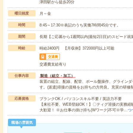
津田駅から徒歩20分
曜日頻度
月～金
時間
8:45～17:30※表記のうち実働7時間45分です。
期間
長期【ご応募から1週間以内(最短2日目)のスピード就
時給
時給2400円 【月収例】372000円以上可能
交通費
交通費支給有り
仕事内容
製造（組立・加工）
装置の組立、配線、配管、ボール盤操作、グラインダ
す。(派遣)溶接の資格をお持ちの方尚良。充実の研修
応募資格
ブランクOK / パソコンスキル不要 / 英語力不要
【来社不要、WEB登録OK！】〇ティグ溶接の実務経
大歓迎！ ※お仕事の掛け持ち(Wワーク)不可※学…
つ
職場の雰囲気