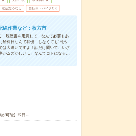
電話対応なし
自転車・バイクOK
配線作業など：枚方市
て…履歴書を用意して…なんて必要もあ
お給料日なんて我慢…しなくても“日払
い”では大違いですよ！話だけ聞いて、いざ
事がムズかしい…」なんてコトになる…
業が可能】即日～