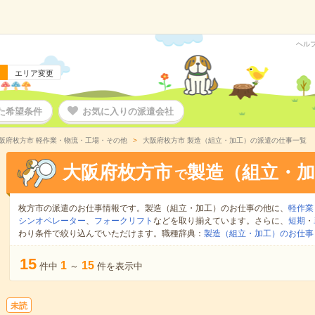
ヘル
エリア変更
た希望条件
お気に入りの派遣会社
阪府枚方市 軽作業・物流・工場・その他
大阪府枚方市 製造（組立・加工）の派遣の仕事一覧
大阪府枚方市
製造（組立・加
で
枚方市の派遣のお仕事情報です。製造（組立・加工）のお仕事の他に、
軽作業
シンオペレーター
、
フォークリフト
などを取り揃えています。さらに、
短期
・
わり条件で絞り込んでいただけます。職種辞典：
製造（組立・加工）のお仕事
15
1
15
件中
～
件を表示中
未読