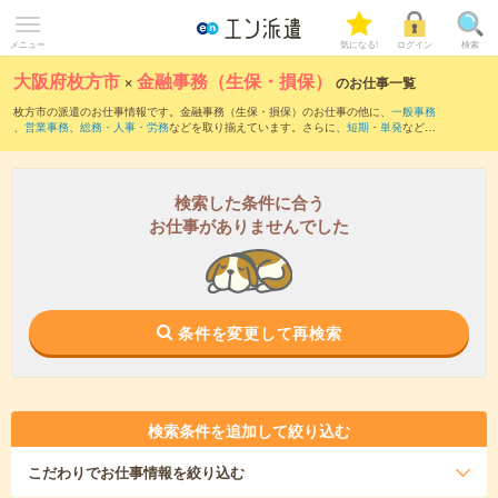
メニュー
気になる!
ログイン
検索
大阪府枚方市
×
金融事務（生保・損保）
のお仕事一覧
枚方市の派遣のお仕事情報です。金融事務（生保・損保）のお仕事の他に、
一般事務
、
営業事務
、
総務・人事・労務
などを取り揃えています。さらに、
短期
・
単発
などの
期間や、
職種未経験OK
などのこだわり条件で絞り込んでいただけます。
検索した条件に合う
お仕事がありませんでした
条件を変更して再検索
検索条件を追加して絞り込む
こだわり
でお仕事情報を絞り込む