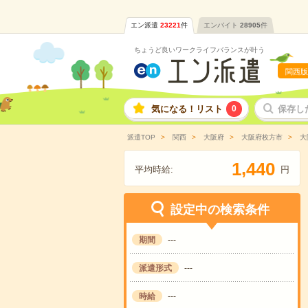
エン派遣
23221
件
エンバイト
28905
件
ちょうど良いワークライフバランスが叶う
関西版
気になる！リスト
0
保存し
派遣TOP
関西
大阪府
大阪府枚方市
大
,
1
4
4
0
平均時給:
円
設定中の検索条件
期間
---
派遣形式
---
時給
---