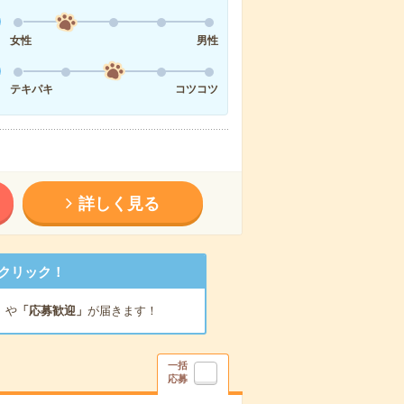
女性
男性
テキパキ
コツコツ
詳しく見る
クリック！
」
や
「応募歓迎」
が届きます！
一括
応募