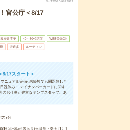
No.TSW26-0622821
官公庁＜8/17
履歴書不要
40～50代活躍
WEB登録OK
煙
派遣多
ルーティン
/17スタート＞
＊マニュアル完備○未経験でも問題無し＊
日祝休み！ マイナンバーカードに関す
迎のお仕事が豊富なテンプスタッフ。あ
バス7分
日曜日は出勤相談あり(当番制・数カ月に1