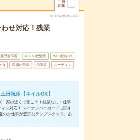
一括
応募
No.TSW26-0622881
合わせ対応！残業
履歴書不要
40～50代活躍
WEB登録OK
自由
職場が禁煙
派遣多
ルーティン
＞土日祝休【ネイルOK】
K！家の近くで働こう！残業なし！仕事
ィン対応！ マイナンバーカードに関す
迎のお仕事が豊富なテンプスタッフ。あ