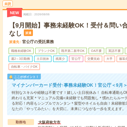
未読
NEW
掲載日
2026/08/06
【9月開始】事務未経験OK！受付＆問い
なし
派遣
官公庁の受託業務
派遣先
職種未経験OK
ブランクOK
既卒第二新卒OK
OA不要
英語不要
週2～3日勤務
土日祝休
残業少
官公庁
交費支給
大手
服装
自転車・バイクOK
ここがポイント！
マイナンバーカード受付↑事務未経験OK！官公庁＜9月
特別なスキルや経験は不要です！嬉しい土日祝休み！ 自転車通勤もO
終わりも充実＊マニュアル完備○未経験でも問題無し＊慣れたらルーテ
る対応！内容もシンプルでカンタン＊髪型やネイルも自由！未経験歓
なたの「やってみたい」を大切に、未来につながる一歩を支えます。
勤務地
大阪府枚方市