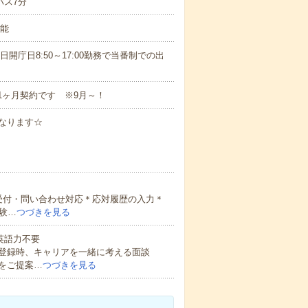
バス7分
可能
の休日開庁日8:50～17:00勤務で当番制での出
み1ヶ月契約です ※9月～！
となります☆
受付・問い合わせ対応＊応対履歴の入力＊
験…
つづきを見る
 英語力不要
登録時、キャリアを一緒に考える面談
をご提案…
つづきを見る