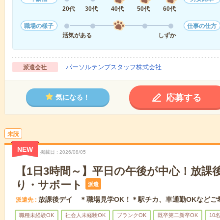
20代
30代
40代
50代
60代
職場の様子
仕事の仕方
活気がある
しずか
パーソルテンプスタッフ株式会社
派遣会社
応募する
気になる！
未読
NEW
掲載日
2026/08/05
【1日3時間～】平日の午後が中心！放課
り・サポート
派遣
放課後デイ ＊職場見学OK！＊駅チカ、車通勤OKなどご
派遣先
職種未経験OK
社会人未経験OK
ブランクOK
既卒第二新卒OK
10