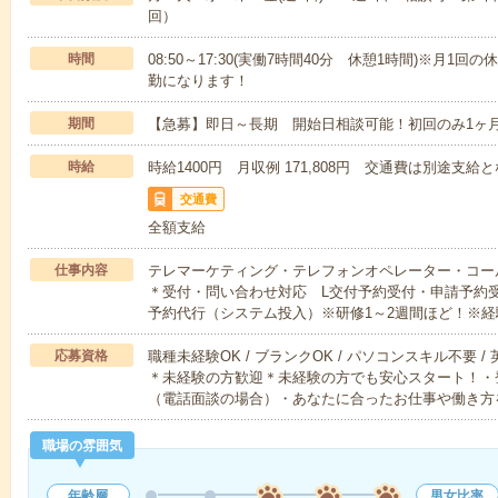
回）
時間
08:50～17:30(実働7時間40分 休憩1時間)※月1回
勤になります！
期間
【急募】即日～長期 開始日相談可能！初回のみ1ヶ
時給
時給1400円 月収例 171,808円 交通費は別途支給
交通費
全額支給
仕事内容
テレマーケティング・テレフォンオペレーター・コー
＊受付・問い合わせ対応 L交付予約受付・申請予約
予約代行（システム投入）※研修1～2週間ほど！※経
応募資格
職種未経験OK / ブランクOK / パソコンスキル不要 /
＊未経験の方歓迎＊未経験の方でも安心スタート！・
（電話面談の場合）・あなたに合ったお仕事や働き方
職場の雰囲気
年齢層
男女比率