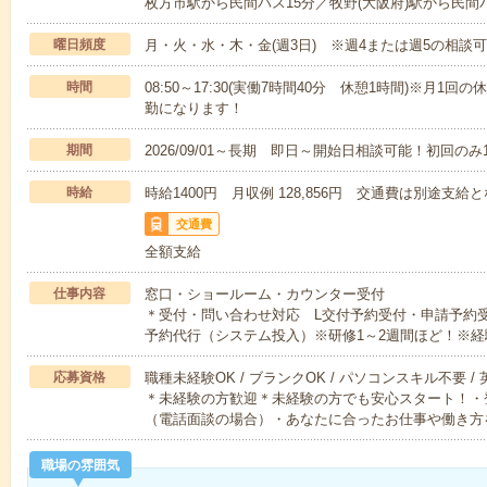
枚方市駅から民間バス15分／牧野(大阪府)駅から民間
曜日頻度
月・火・水・木・金(週3日) ※週4または週5の相談
時間
08:50～17:30(実働7時間40分 休憩1時間)※月1回
勤になります！
期間
2026/09/01～長期 即日～開始日相談可能！初回の
時給
時給1400円 月収例 128,856円 交通費は別途支給
交通費
全額支給
仕事内容
窓口・ショールーム・カウンター受付
＊受付・問い合わせ対応 L交付予約受付・申請予約
予約代行（システム投入）※研修1～2週間ほど！※経
応募資格
職種未経験OK / ブランクOK / パソコンスキル不要 /
＊未経験の方歓迎＊未経験の方でも安心スタート！・
（電話面談の場合）・あなたに合ったお仕事や働き方
職場の雰囲気