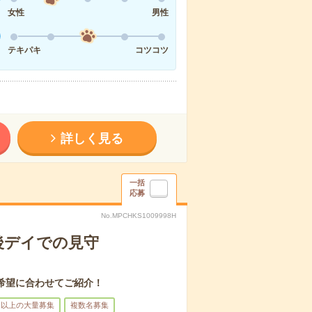
女性
男性
テキパキ
コツコツ
詳しく見る
一括
応募
No.MPCHKS1009998H
後デイでの見守
希望に合わせてご紹介！
名以上の大量募集
複数名募集