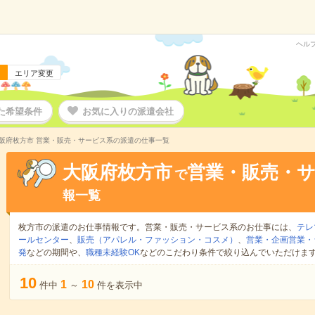
ヘル
エリア変更
た希望条件
お気に入りの派遣会社
阪府枚方市 営業・販売・サービス系の派遣の仕事一覧
大阪府枚方市
営業・販売・
で
報一覧
枚方市の派遣のお仕事情報です。営業・販売・サービス系のお仕事には、
テレ
ールセンター
、
販売（アパレル・ファッション・コスメ）
、
営業・企画営業・
発
などの期間や、
職種未経験OK
などのこだわり条件で絞り込んでいただけま
10
1
10
件中
～
件を表示中