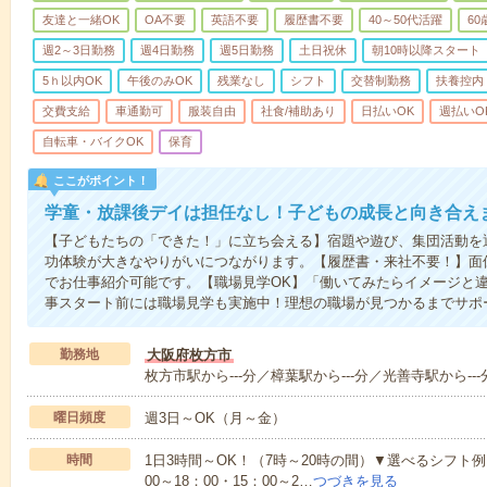
友達と一緒OK
OA不要
英語不要
履歴書不要
40～50代活躍
6
週2～3日勤務
週4日勤務
週5日勤務
土日祝休
朝10時以降スタート
5ｈ以内OK
午後のみOK
残業なし
シフト
交替制勤務
扶養控内
交費支給
車通勤可
服装自由
社食/補助あり
日払いOK
週払いO
自転車・バイクOK
保育
ここがポイント！
学童・放課後デイは担任なし！子どもの成長と向き合え
【子どもたちの「できた！」に立ち会える】宿題や遊び、集団活動を
功体験が大きなやりがいにつながります。【履歴書・来社不要！】面
でお仕事紹介可能です。【職場見学OK】「働いてみたらイメージと
事スタート前には職場見学も実施中！理想の職場が見つかるまでサポ
勤務地
大阪府枚方市
枚方市駅から---分／樟葉駅から---分／光善寺駅から---
曜日頻度
週3日～OK（月～金）
時間
1日3時間～OK！（7時～20時の間）▼選べるシフト例・9：
00～18：00・15：00～2…
つづきを見る