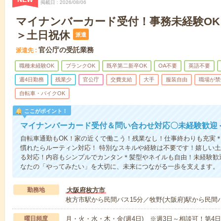
掲載日
2026/08/06
マイナンバーカード受付！事務未経験OK！
＞土日祝休
派遣
官公庁の受託業務
派遣先
職種未経験OK
ブランクOK
既卒第二新卒OK
OA不要
英語不要
週4日勤務
残業少
官公庁
交費支給
大手
服装自由
職場が禁
自転車・バイクOK
ここがポイント！
マイナンバーカード受付＆問い合わせ対応〇未経験歓迎＜8
自転車通勤もOK！家の近くで働こう！残業なし！仕事終わりも充実
慣れたらルーティン対応！ 特別なスキルや経験は不要です！嬉しい土
る対応！内容もシンプルでカンタン＊髪型やネイルも自由！未経験歓
なたの「やってみたい」を大切に、未来につながる一歩を支えます。
勤務地
大阪府枚方市
枚方市駅から民間バス15分／牧野(大阪府)駅から民間
曜日頻度
月・火・水・木・金(週4日) ※週3日～相談可！第4