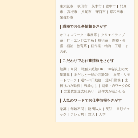
東大阪市
吹田市
茨木市
豊中市
門真
市
高槻市
八尾市
守口市
岸和田市
泉佐野市
職種でお仕事情報をさがす
オフィスワーク・事務系
クリエイティブ
系
IT・エンジニア系
技術系
医療・介
護・福祉・教育系
軽作業・物流・工場・そ
の他
こだわりでお仕事情報をさがす
短期
単発
職種未経験OK
10名以上の大
量募集
友だちと一緒の応募OK
在宅・リモ
ートワーク
週2～3日勤務
週4日勤務
土
日祝のみ勤務
残業なし
副業・WワークOK
交通費別途支給あり
語学力が活かせる
人気のワードでお仕事情報をさがす
急募
年齢不問
財団法人
英語
書類チェ
ック
テレビ局
封入
大学