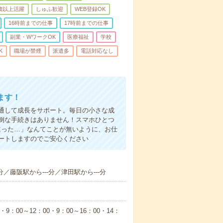
0歳以上活躍
しゅふ歓迎
WEB登録OK
16時前までの仕事
17時前までの仕事
副業・WワークOK
医療福祉
学校
K
職場が禁煙
派遣多
電話対応なし
ます！
通して成長をサポート。毎日の小さな成
倒な手続きはありません！スマホひとつ
違った…」なんてことが無いように、お仕
ートしますのでご安心ください
分／藤阪駅から---分／津田駅から---分
00～12：00・9：00～16：00・14：