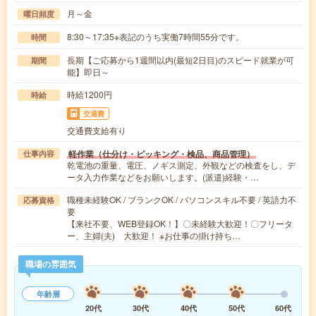
月～金
曜日頻度
8:30～17:35※表記のうち実働7時間55分です。
時間
長期【ご応募から1週間以内(最短2日目)のスピード就業が可
期間
能】即日～
時給1200円
時給
交通費
交通費支給有り
軽作業（仕分け・ピッキング・検品、商品管理）
仕事内容
乾電池の重量、電圧、ノギス測定、外観などの検査をし、デ
ータ入力作業などをお願いします。(派遣)経験・…
職種未経験OK / ブランクOK / パソコンスキル不要 / 英語力不
応募資格
要
【来社不要、WEB登録OK！】〇未経験大歓迎！〇フリータ
ー、主婦(夫) 大歓迎！ ※お仕事の掛け持ち…
職場の雰囲気
年齢層
20代
30代
40代
50代
60代