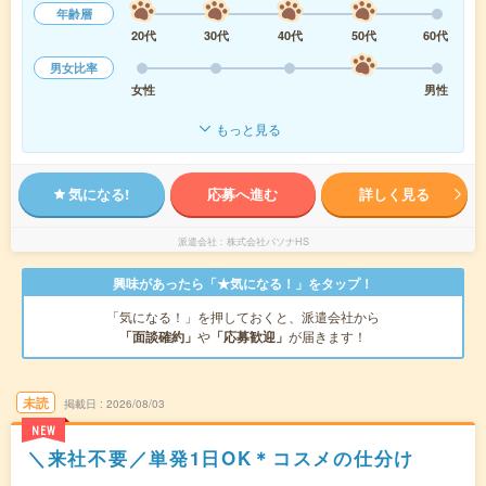
年齢層
20代
30代
40代
50代
60代
男女比率
女性
男性
もっと見る
気になる!
応募へ進む
詳しく見る
派遣会社
株式会社パソナHS
興味があったら「★気になる！」をタップ！
「気になる！」を押しておくと、派遣会社から
「面談確約」
や
「応募歓迎」
が届きます！
未読
掲載日
2026/08/03
NEW
＼来社不要／単発1日OK＊コスメの仕分け