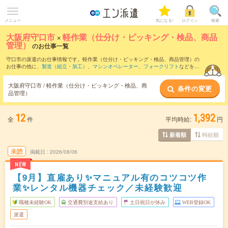
メニュー
気になる!
ログイン
検索
大阪府守口市
×
軽作業（仕分け・ピッキング・検品、商品
管理）
のお仕事一覧
守口市の派遣のお仕事情報です。軽作業（仕分け・ピッキング・検品、商品管理）の
お仕事の他に、
製造（組立・加工）
、
マシンオペレーター
、
フォークリフト
などを取
り揃えています。さらに、
短期
・
単発
などの期間や、
職種未経験OK
などのこだわり条
件で絞り込んでいただけます。職種辞典：
軽作業（仕分け・ピッキング・検品、商品
大阪府守口市 / 軽作業（仕分け・ピッキング・検品、商
条件の変更
管理）のお仕事とは？とは？
品管理）
12
1,392
全
件
平均時給:
円
時給順
新着順
未読
掲載日
2026/08/06
NEW
【9月】直雇あり✨マニュアル有のコツコツ作
業✨レンタル機器チェック／未経験歓迎
職種未経験OK
交通費別途支給あり
土日祝日が休み
WEB登録OK
派遣