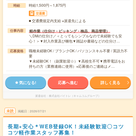
時給1,500円～1,875円
時給
交通費
■ 交通費規定内支給 ※派遣先による
軽作業（仕分け・ピッキング・検品、商品管理）
仕事内容
＼DMの仕分け／＜とってもシンプルなので未経験でも安
心！＞▼封入作業及び梱包▼雑誌や書籍などの仕分け…
職種未経験OK / ブランクOK / パソコンスキル不要 / 英語力不
応募資格
要
▼未経験OK！（副業歓迎☆）▼高校生不可▼携帯電話をお
持ちの方（業務連絡に使用）※応募後のご連絡はメ…
気になる!
応募へ進む
詳しく見る
派遣会社
株式会社バイトレ（キャムコムグループ）
未読
掲載日
2026/07/21
長期×安心＊WEB登録OK！未経験歓迎〇コツ
コツ軽作業スタッフ募集！