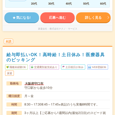
20代
30代
40代
50代
60代
気になる!
応募へ進む
詳しく見る
派遣会社
株式会社テクノ・サービス
未読
給与即払いOK！高時給！土日休み！医療器具
のピッキング
職種未経験OK
交通費別途支給あり
土日祝日が休み
WEB登録OK
派遣
大阪府守口市
勤務地
守口駅から徒歩10分
月～金
曜日頻度
8:30～17:308:45～17:45※表記のうち実働8時間です。
時間
3ヶ月以上【ご応募から1週間以内(最短2日目)のスピード就
期間