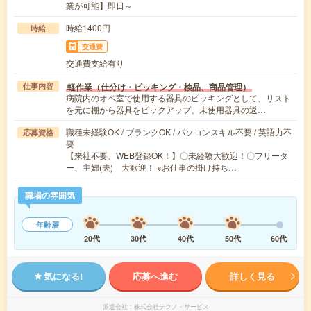
業が可能】即日～
時給1400円
時給
交通費
交通費支給有り
軽作業（仕分け・ピッキング・検品、商品管理）
仕事内容
病院内のオペ室で使用する器具のピッキングとして、リスト
を元に棚から器具をピックアップ、未使用器具の返…
職種未経験OK / ブランクOK / パソコンスキル不要 / 英語力不
応募資格
要
【来社不要、WEB登録OK！】〇未経験大歓迎！〇フリータ
ー、主婦(夫) 大歓迎！ ※お仕事の掛け持ち…
職場の雰囲気
年齢層
20代
30代
40代
50代
60代
気になる!
応募へ進む
詳しく見る
派遣会社
株式会社テクノ・サービス