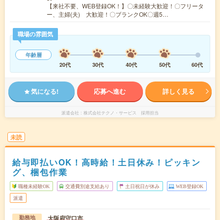
【来社不要、WEB登録OK！】〇未経験大歓迎！〇フリータ
ー、主婦(夫) 大歓迎！〇ブランクOK〇週5…
職場の雰囲気
年齢層
20代
30代
40代
50代
60代
気になる!
応募へ進む
詳しく見る
派遣会社
株式会社テクノ・サービス 採用担当
未読
給与即払いOK！高時給！土日休み！ピッキン
グ、梱包作業
職種未経験OK
交通費別途支給あり
土日祝日が休み
WEB登録OK
派遣
大阪府守口市
勤務地