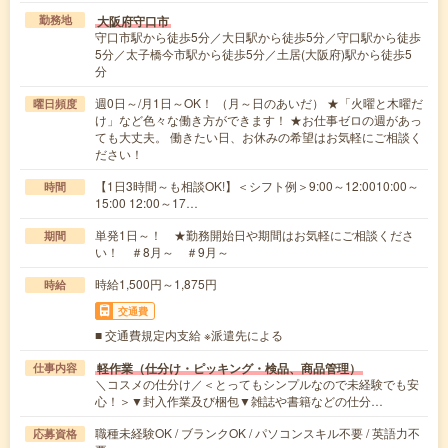
大阪府守口市
勤務地
守口市駅から徒歩5分／大日駅から徒歩5分／守口駅から徒歩
5分／太子橋今市駅から徒歩5分／土居(大阪府)駅から徒歩5
分
週0日～/月1日～OK！ （月～日のあいだ） ★「火曜と木曜だ
曜日頻度
け」など色々な働き方ができます！ ★お仕事ゼロの週があっ
ても大丈夫。 働きたい日、お休みの希望はお気軽にご相談く
ださい！
【1日3時間～も相談OK!】＜シフト例＞9:00～12:0010:00～
時間
15:00 12:00～17…
単発1日～！ ★勤務開始日や期間はお気軽にご相談くださ
期間
い！ ＃8月～ ＃9月～
時給1,500円～1,875円
時給
交通費
■ 交通費規定内支給 ※派遣先による
軽作業（仕分け・ピッキング・検品、商品管理）
仕事内容
＼コスメの仕分け／＜とってもシンプルなので未経験でも安
心！＞▼封入作業及び梱包▼雑誌や書籍などの仕分…
職種未経験OK / ブランクOK / パソコンスキル不要 / 英語力不
応募資格