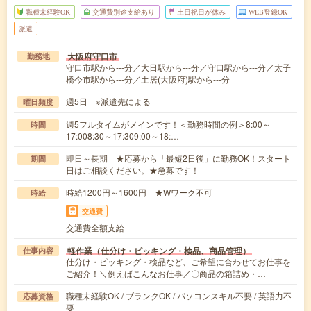
職種未経験OK
交通費別途支給あり
土日祝日が休み
WEB登録OK
派遣
大阪府守口市
勤務地
守口市駅から---分／大日駅から---分／守口駅から---分／太子
橋今市駅から---分／土居(大阪府)駅から---分
週5日 ※派遣先による
曜日頻度
週5フルタイムがメインです！＜勤務時間の例＞8:00～
時間
17:008:30～17:309:00～18:…
即日～長期 ★応募から「最短2日後」に勤務OK！スタート
期間
日はご相談ください。★急募です！
時給1200円～1600円 ★Wワーク不可
時給
交通費
交通費全額支給
軽作業（仕分け・ピッキング・検品、商品管理）
仕事内容
仕分け・ピッキング・検品など、ご希望に合わせてお仕事を
ご紹介！＼例えばこんなお仕事／〇商品の箱詰め・…
職種未経験OK / ブランクOK / パソコンスキル不要 / 英語力不
応募資格
要