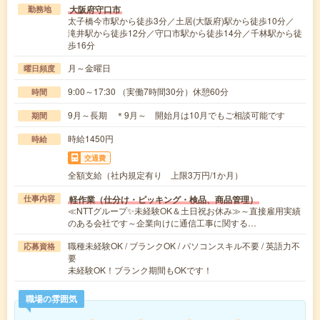
大阪府守口市
勤務地
太子橋今市駅から徒歩3分／土居(大阪府)駅から徒歩10分／
滝井駅から徒歩12分／守口市駅から徒歩14分／千林駅から徒
歩16分
月～金曜日
曜日頻度
9:00～17:30 （実働7時間30分）休憩60分
時間
9月～長期 ＊9月～ 開始月は10月でもご相談可能です
期間
時給1450円
時給
交通費
全額支給（社内規定有り 上限3万円/1か月）
軽作業（仕分け・ピッキング・検品、商品管理）
仕事内容
≪NTTグループ✨未経験OK＆土日祝お休み≫～直接雇用実績
のある会社です～企業向けに通信工事に関する…
職種未経験OK / ブランクOK / パソコンスキル不要 / 英語力不
応募資格
要
未経験OK！ブランク期間もOKです！
職場の雰囲気