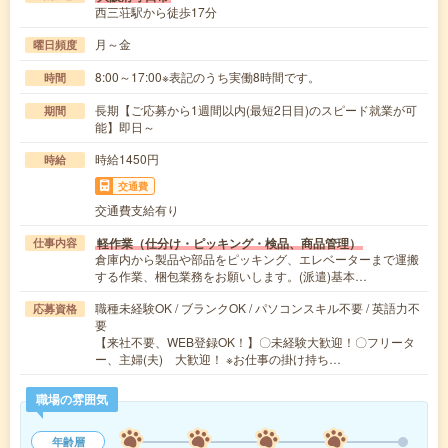
西三荘駅から徒歩17分
月～金
曜日頻度
8:00～17:00※表記のうち実働8時間です。
時間
長期【ご応募から1週間以内(最短2日目)のスピード就業が可
期間
能】即日～
時給1450円
時給
交通費
交通費支給有り
軽作業（仕分け・ピッキング・検品、商品管理）
仕事内容
倉庫内から製品や部品をピッキング、エレベーターまで運搬
する作業、梱包業務をお願いします。(派遣)基本…
職種未経験OK / ブランクOK / パソコンスキル不要 / 英語力不
応募資格
要
【来社不要、WEB登録OK！】〇未経験大歓迎！〇フリータ
ー、主婦(夫) 大歓迎！ ※お仕事の掛け持ち…
職場の雰囲気
年齢層