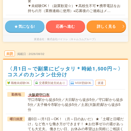
要
▼未経験OK！（副業歓迎☆）▼高校生不可▼携帯電話をお
持ちの方（業務連絡に使用）※応募後のご連絡はメ…
気になる!
応募へ進む
詳しく見る
派遣会社
株式会社バイトレ（キャムコムグループ）
未読
掲載日
2026/08/02
〈月1日～で副業にピッタリ＊時給1,500円～〉
コスメのカンタン仕分け
職種未経験OK
交通費別途支給あり
WEB登録OK
派遣
大阪府守口市
勤務地
守口市駅から徒歩5分／大日駅から徒歩5分／守口駅から徒歩
5分／太子橋今市駅から徒歩5分／土居(大阪府)駅から徒歩5
分
週0日～/月1日～OK！ （月～日のあいだ） ★「土曜と日曜だ
曜日頻度
け」など色々な働き方ができます！ ★お仕事ゼロの週があっ
ても大丈夫。 働きたい日、お休みの希望はお気軽にご相談く