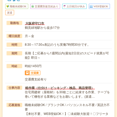
職種未経験OK
交通費別途支給あり
土日祝日が休み
WEB登録OK
派遣
大阪府守口市
勤務地
鶴見緑地駅から徒歩17分
月～金
曜日頻度
8:30～17:30※表記のうち実働7時間30分です。
時間
長期【ご応募から1週間以内(最短2日目)のスピード就業が可
期間
能】即日～
時給1450円
時給
交通費
交通費支給有り
軽作業（仕分け・ピッキング・検品、商品管理）
仕事内容
住宅用建材（屋根材）を30枚ごとに結束する作業、テープを
巻いて梱包する業務などをお願いします。(派遣…
職種未経験OK / ブランクOK / パソコンスキル不要 / 英語力不
応募資格
要
【来社不要、WEB登録OK！】〇未経験大歓迎！〇フリータ