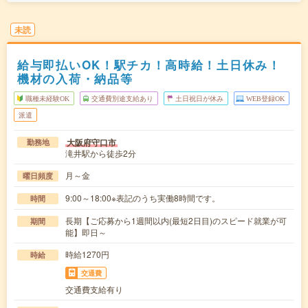
未読
給与即払いOK！駅チカ！高時給！土日休み！
機材の入荷・納品等
職種未経験OK
交通費別途支給あり
土日祝日が休み
WEB登録OK
派遣
大阪府守口市
勤務地
滝井駅から徒歩2分
月～金
曜日頻度
9:00～18:00※表記のうち実働8時間です。
時間
長期【ご応募から1週間以内(最短2日目)のスピード就業が可
期間
能】即日～
時給1270円
時給
交通費
交通費支給有り