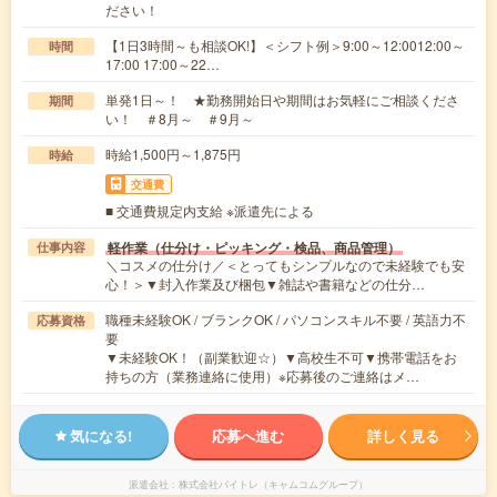
ださい！
【1日3時間～も相談OK!】＜シフト例＞9:00～12:0012:00～
時間
17:00 17:00～22…
単発1日～！ ★勤務開始日や期間はお気軽にご相談くださ
期間
い！ ＃8月～ ＃9月～
時給1,500円～1,875円
時給
交通費
■ 交通費規定内支給 ※派遣先による
軽作業（仕分け・ピッキング・検品、商品管理）
仕事内容
＼コスメの仕分け／＜とってもシンプルなので未経験でも安
心！＞▼封入作業及び梱包▼雑誌や書籍などの仕分…
職種未経験OK / ブランクOK / パソコンスキル不要 / 英語力不
応募資格
要
▼未経験OK！（副業歓迎☆）▼高校生不可▼携帯電話をお
持ちの方（業務連絡に使用）※応募後のご連絡はメ…
気になる!
応募へ進む
詳しく見る
派遣会社
株式会社バイトレ（キャムコムグループ）