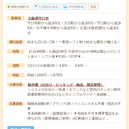
職種未経験OK
土日祝日が休み
WEB登録OK
派遣
大阪府守口市
勤務地
守口市駅から徒歩5分／大日駅から徒歩5分／守口駅から徒歩
5分／太子橋今市駅から徒歩5分／土居(大阪府)駅から徒歩5
分
好きな日1日～OK！＊希望シフト制で好きな曜日で働ける！
曜日頻度
【1日3時間～も相談OK!】午前中のみや18時以降などのシフ
時間
トあり！シフト例▼9:00～12:00▼…
1日だけの単発OK！＃8月～ ＃9月～
期間
時給1,500円～1,875円
時給
軽作業（仕分け・ピッキング・検品、商品管理）
仕事内容
＼コスメの仕分け／快適！オフィスなど室内のカンタン軽作
業書類整理や仕分けなどのシンプルワーク！未経験…
職種未経験OK / ブランクOK / パソコンスキル不要 / 英語力不
応募資格
要
▼未経験OK！（副業歓迎☆）▼高校生不可▼携帯電話をお
持ちの方（業務連絡に使用）※応募後のご連絡はメ…