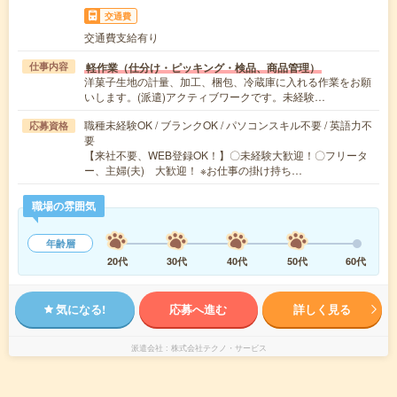
交通費
交通費支給有り
軽作業（仕分け・ピッキング・検品、商品管理）
仕事内容
洋菓子生地の計量、加工、梱包、冷蔵庫に入れる作業をお願
いします。(派遣)アクティブワークです。未経験…
職種未経験OK / ブランクOK / パソコンスキル不要 / 英語力不
応募資格
要
【来社不要、WEB登録OK！】〇未経験大歓迎！〇フリータ
ー、主婦(夫) 大歓迎！ ※お仕事の掛け持ち…
職場の雰囲気
年齢層
20代
30代
40代
50代
60代
気になる!
応募へ進む
詳しく見る
派遣会社
株式会社テクノ・サービス