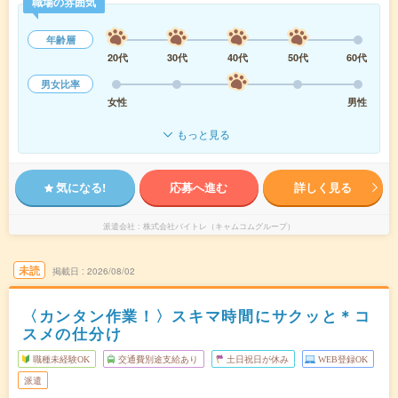
職場の雰囲気
年齢層
20代
30代
40代
50代
60代
男女比率
女性
男性
もっと見る
気になる!
応募へ進む
詳しく見る
派遣会社
株式会社バイトレ（キャムコムグループ）
未読
掲載日
2026/08/02
〈カンタン作業！〉スキマ時間にサクッと＊コ
スメの仕分け
職種未経験OK
交通費別途支給あり
土日祝日が休み
WEB登録OK
派遣