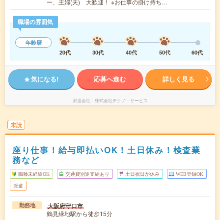
ー、主婦(夫) 大歓迎！ ※お仕事の掛け持ち…
職場の雰囲気
年齢層
20代
30代
40代
50代
60代
気になる!
応募へ進む
詳しく見る
派遣会社
株式会社テクノ・サービス
未読
座り仕事！給与即払いOK！土日休み！検査業
務など
職種未経験OK
交通費別途支給あり
土日祝日が休み
WEB登録OK
派遣
大阪府守口市
勤務地
鶴見緑地駅から徒歩15分