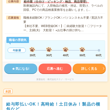
軽作業（仕分け・ピッキング・検品、商品管理）
仕事内容
医療施設内にて、入荷物品の補充・持込、荷受け、ラベルの
回収、PCでの商品検索業務等をお願いします。(…
職種未経験OK / ブランクOK / パソコンスキル不要 / 英語力不
応募資格
要
【来社不要、WEB登録OK！】〇未経験大歓迎！〇フリータ
ー、主婦(夫) 大歓迎！ ※お仕事の掛け持ち…
職場の雰囲気
年齢層
20代
30代
40代
50代
60代
気になる!
応募へ進む
詳しく見る
派遣会社
株式会社テクノ・サービス
未読
給与即払いOK！高時給！土日休み！製品の梱
包など