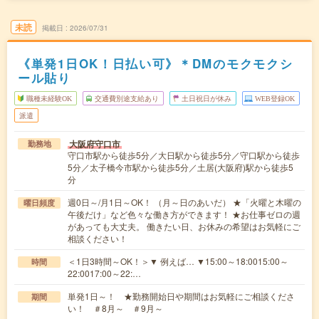
未読
掲載日
2026/07/31
《単発1日OK！日払い可》＊DMのモクモクシ
ール貼り
職種未経験OK
交通費別途支給あり
土日祝日が休み
WEB登録OK
派遣
大阪府守口市
勤務地
守口市駅から徒歩5分／大日駅から徒歩5分／守口駅から徒歩
5分／太子橋今市駅から徒歩5分／土居(大阪府)駅から徒歩5
分
週0日～/月1日～OK！ （月～日のあいだ） ★「火曜と木曜の
曜日頻度
午後だけ」など色々な働き方ができます！ ★お仕事ゼロの週
があっても大丈夫。 働きたい日、お休みの希望はお気軽にご
相談ください！
＜1日3時間～OK！＞▼ 例えば… ▼15:00～18:0015:00～
時間
22:0017:00～22:…
単発1日～！ ★勤務開始日や期間はお気軽にご相談くださ
期間
い！ ＃8月～ ＃9月～