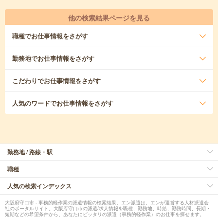
他の検索結果ページを見る
職種
でお仕事情報をさがす
勤務地
でお仕事情報をさがす
こだわり
でお仕事情報をさがす
人気のワード
でお仕事情報をさがす
勤務地 / 路線・駅
職種
人気の検索インデックス
大阪府守口市 - 事務的軽作業の派遣情報の検索結果。エン派遣は、エンが運営する人材派遣会
社のポータルサイト。大阪府守口市の派遣/求人情報を職種、勤務地、時給、勤務時間、長期・
短期などの希望条件から、あなたにピッタリの派遣（事務的軽作業）のお仕事を探せます。