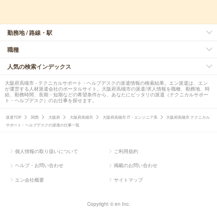
勤務地 / 路線・駅
職種
人気の検索インデックス
大阪府高槻市 - テクニカルサポート・ヘルプデスクの派遣情報の検索結果。エン派遣は、エン
が運営する人材派遣会社のポータルサイト。大阪府高槻市の派遣/求人情報を職種、勤務地、時
給、勤務時間、長期・短期などの希望条件から、あなたにピッタリの派遣（テクニカルサポー
ト・ヘルプデスク）のお仕事を探せます。
派遣TOP
関西
大阪府
大阪府高槻市
大阪府高槻市 IT・エンジニア系
大阪府高槻市 テクニカル
サポート・ヘルプデスクの派遣の仕事一覧
個人情報の取り扱いについて
ご利用規約
ヘルプ・お問い合わせ
掲載のお問い合わせ
エン会社概要
サイトマップ
Copyright © en Inc.