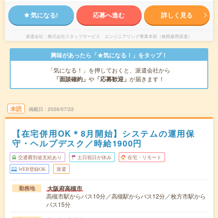
気になる!
応募へ進む
詳しく見る
派遣会社
株式会社スタッフサービス エンジニアリング事業本部（無期雇用派遣）
興味があったら「★気になる！」をタップ！
「気になる！」を押しておくと、派遣会社から
「面談確約」
や
「応募歓迎」
が届きます！
未読
掲載日
2026/07/22
【在宅併用OK＊8月開始】システムの運用保
守・ヘルプデスク／時給1900円
交通費別途支給あり
土日祝日が休み
在宅・リモート
WEB登録OK
派遣
大阪府高槻市
勤務地
高槻市駅からバス10分／高槻駅からバス12分／枚方市駅から
バス15分