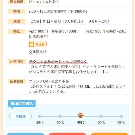
月～金※土日休み！
曜日頻度
9:00～18:00(実働:8時間) (休憩60分)
時間
【急募】即日～長期（3カ月以上） ★8月～OK！
期間
時給1900円 月収例304000円 （時給1900円×8時間×20日
時給
勤務の場合）
交通費
交通費支給
テクニカルサポート・ヘルプデスク
仕事内容
【SIer企業での運用管理・保守】イントラマートを基盤とし
たシステムの運用保守業務をお任せします。【…
ブランクOK / 英語力不要
応募資格
【必須スキル】＊Oracle経験 ＊HTML、JavaScriptスキル ＊
Linuxでのコマンド操…
職場の雰囲気
年齢層
20代
30代
40代
50代
60代