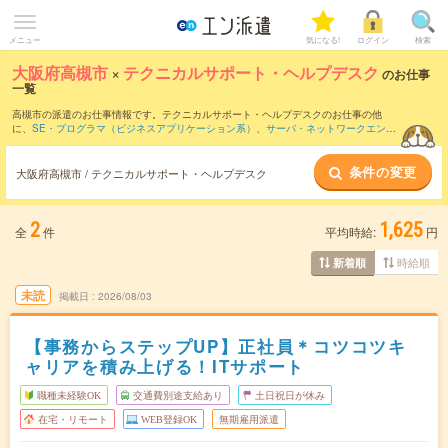
メニュー
気になる!
ログイン
検索
大阪府高槻市
×
テクニカルサポート・ヘルプデスク
のお仕事
一覧
高槻市の派遣のお仕事情報です。テクニカルサポート・ヘルプデスクのお仕事の他
に、
SE・プログラマ（ビジネスアプリケーション系）
、
サーバ・ネットワークエンジ
ニア
、
運用管理・保守
などを取り揃えています。さらに、
短期
・
単発
などの期間や、
職種未経験OK
などのこだわり条件で絞り込んでいただけます。職種辞典：
テクニカル
条件の変更
サポート・ヘルプデスクのお仕事とは？とは？
大阪府高槻市 / テクニカルサポート・ヘルプデスク
2
1,625
全
件
平均時給:
円
時給順
新着順
未読
掲載日
2026/08/03
【事務からステップUP】正社員＊コツコツキ
ャリアを積み上げる！ITサポート
職種未経験OK
交通費別途支給あり
土日祝日が休み
在宅・リモート
WEB登録OK
無期雇用派遣