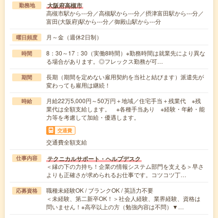
大阪府高槻市
勤務地
高槻市駅から---分／高槻駅から---分／摂津富田駅から---分／
富田(大阪府)駅から---分／御殿山駅から---分
月～金（週休2日制）
曜日頻度
8：30～17：30（実働8時間）※勤務時間は就業先により異な
時間
る場合があります。◎フレックス勤務が可…
長期（期間を定めない雇用契約を当社と結びます）派遣先が
期間
変わっても雇用は継続！
月給22万5,000円～50万円＋地域／住宅手当＋残業代 ※残
時給
業代は全額支給します。 ※各種手当あり ※経験・年齢・能
力等を考慮して加給・優遇します。
交通費
交通費全額支給
テクニカルサポート・ヘルプデスク
仕事内容
＜縁の下の力持ち！企業の情報システム部門を支える＞早さ
よりも正確さが求められるお仕事です。コツコツ丁…
職種未経験OK / ブランクOK / 英語力不要
応募資格
＜未経験、第二新卒OK！＞社会人経験、業界経験、資格は
問いません！※高卒以上の方（勉強内容は不問）▼…