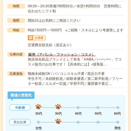
09:30～20:30実働7時間30分／休憩1時間30分 営業時間に
時間
合わせたシフト制
開始日はお気軽にご相談ください
期間
時給1500円～1600円 ※ご経験・スキルにより考慮致します
時給
交通費
交通費全額支給（規定あり）
販売（アパレル・ファッション・コスメ）
仕事内容
無添加化粧品ブランドとして有名「HABA／ハーバー」でコ
スメ販売のお仕事です！【具体的には】○接客販…
職種未経験OK / パソコンスキル不要 / 英語力不要
応募資格
学生不可／未経験歓迎／経験者優遇／第二新卒歓迎／フリー
ター歓迎／エルダー応援／学歴不問／履歴書不要正…
職場の雰囲気
年齢層
20代
30代
40代
50代
60代
男女比率
女性
男性