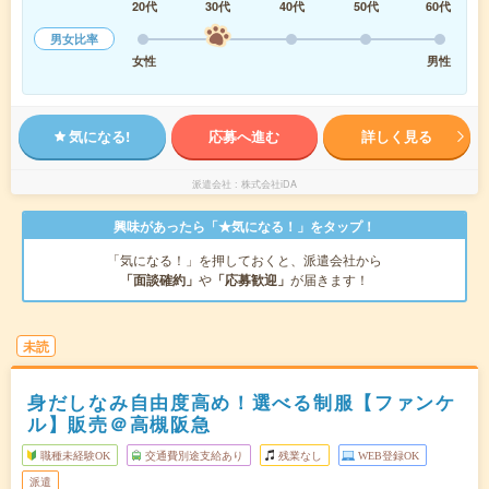
20代
30代
40代
50代
60代
男女比率
女性
男性
気になる!
応募へ進む
詳しく見る
派遣会社
株式会社iDA
興味があったら「★気になる！」をタップ！
「気になる！」を押しておくと、派遣会社から
「面談確約」
や
「応募歓迎」
が届きます！
未読
身だしなみ自由度高め！選べる制服【ファンケ
ル】販売＠高槻阪急
職種未経験OK
交通費別途支給あり
残業なし
WEB登録OK
派遣