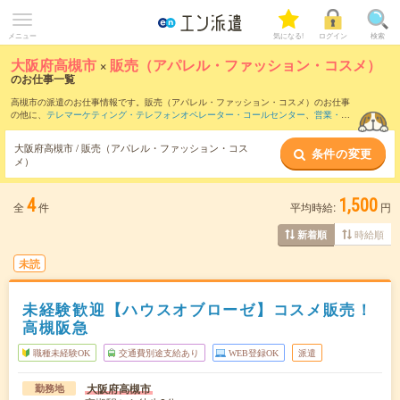
メニュー
気になる!
ログイン
検索
大阪府高槻市
×
販売（アパレル・ファッション・コスメ）
のお仕事一覧
高槻市の派遣のお仕事情報です。販売（アパレル・ファッション・コスメ）のお仕事
の他に、
テレマーケティング・テレフォンオペレーター・コールセンター
、
営業・企
画営業・ラウンダー
、
窓口・ショールーム・カウンター受付
などを取り揃えていま
す。さらに、
短期
・
単発
などの期間や、
職種未経験OK
などのこだわり条件で絞り込ん
大阪府高槻市 / 販売（アパレル・ファッション・コス
条件の変更
でいただけます。職種辞典：
販売（アパレル・ファッション・コスメ）のお仕事と
メ）
は？とは？
4
1,500
全
件
平均時給:
円
時給順
新着順
未読
未経験歓迎【ハウスオブローゼ】コスメ販売！
高槻阪急
職種未経験OK
交通費別途支給あり
WEB登録OK
派遣
大阪府高槻市
勤務地