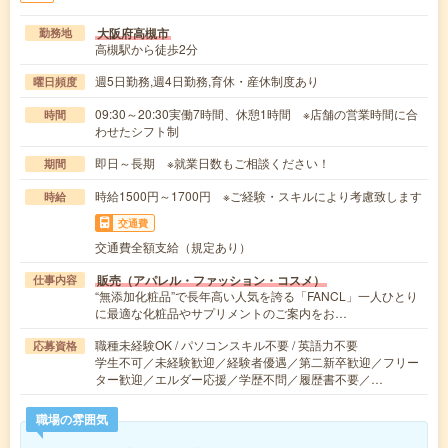
大阪府高槻市
勤務地
高槻駅から徒歩2分
週5日勤務,週4日勤務,育休・産休制度あり
曜日頻度
09:30～20:30実働7時間、休憩1時間 ※店舗の営業時間に合
時間
わせたシフト制
即日～長期 ※就業日数もご相談ください！
期間
時給1500円～1700円 ※ご経験・スキルにより考慮致します
時給
交通費
交通費全額支給（規定あり）
販売（アパレル・ファッション・コスメ）
仕事内容
“無添加化粧品”で長年高い人気を誇る「FANCL」一人ひとり
に最適な化粧品やサプリメントのご案内をお…
職種未経験OK / パソコンスキル不要 / 英語力不要
応募資格
学生不可／未経験歓迎／経験者優遇／第二新卒歓迎／フリー
ター歓迎／エルダー応援／学歴不問／履歴書不要／…
職場の雰囲気