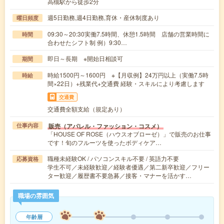
高槻駅から徒歩2分
週5日勤務,週4日勤務,育休・産休制度あり
曜日頻度
09:30～20:30実働7.5時間、休憩1.5時間 店舗の営業時間に
時間
合わせたシフト制 例）9:30…
即日～長期 ※開始日相談可
期間
時給1500円～1600円 ※【月収例】24万円以上（実働7.5時
時給
間×22日）+残業代+交通費 経験・スキルにより考慮します
交通費
交通費全額支給（規定あり）
販売（アパレル・ファッション・コスメ）
仕事内容
「HOUSE OF ROSE（ハウスオブローゼ）」で販売のお仕事
です！旬のフルーツを使ったボディケア…
職種未経験OK / パソコンスキル不要 / 英語力不要
応募資格
学生不可／未経験歓迎／経験者優遇／第二新卒歓迎／フリー
ター歓迎／履歴書不要急募／接客・マナーを活かす…
職場の雰囲気
年齢層