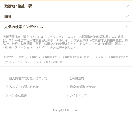
勤務地 / 路線・駅
職種
人気の検索インデックス
大阪府高槻市 - 販売（アパレル・ファッション・コスメ）の派遣情報の検索結果。エン派遣
は、エンが運営する人材派遣会社のポータルサイト。大阪府高槻市の派遣/求人情報を職種、勤
務地、時給、勤務時間、長期・短期などの希望条件から、あなたにピッタリの派遣（販売（ア
パレル・ファッション・コスメ））のお仕事を探せます。
派遣TOP
関西
大阪府
大阪府高槻市
大阪府高槻市 営業・販売・サービス系
大阪府高槻市 販売
（アパレル・ファッション・コスメ）の派遣の仕事一覧
個人情報の取り扱いについて
ご利用規約
ヘルプ・お問い合わせ
掲載のお問い合わせ
エン会社概要
サイトマップ
Copyright © en Inc.