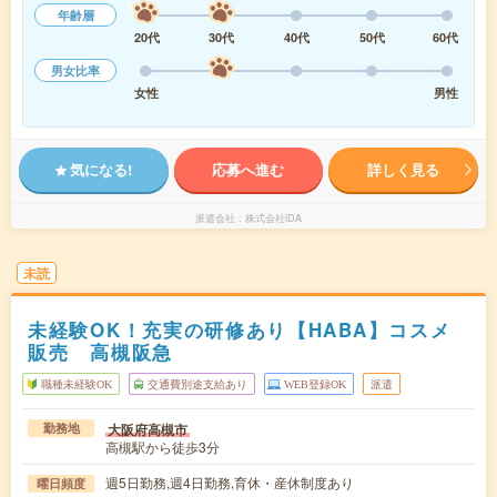
年齢層
20代
30代
40代
50代
60代
男女比率
女性
男性
気になる!
応募へ進む
詳しく見る
派遣会社
株式会社iDA
未読
未経験OK！充実の研修あり【HABA】コスメ
販売 高槻阪急
職種未経験OK
交通費別途支給あり
WEB登録OK
派遣
大阪府高槻市
勤務地
高槻駅から徒歩3分
週5日勤務,週4日勤務,育休・産休制度あり
曜日頻度