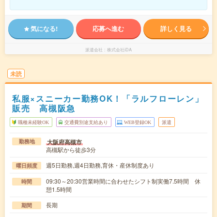
気になる!
応募へ進む
詳しく見る
派遣会社
株式会社iDA
未読
私服×スニーカー勤務OK！「ラルフローレン」
販売 高槻阪急
職種未経験OK
交通費別途支給あり
WEB登録OK
派遣
大阪府高槻市
勤務地
高槻駅から徒歩3分
週5日勤務,週4日勤務,育休・産休制度あり
曜日頻度
09:30～20:30営業時間に合わせたシフト制実働7.5時間 休
時間
憩1.5時間
長期
期間