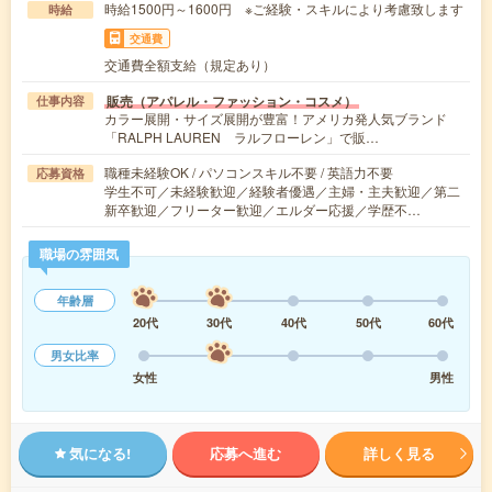
時給1500円～1600円 ※ご経験・スキルにより考慮致します
時給
交通費
交通費全額支給（規定あり）
販売（アパレル・ファッション・コスメ）
仕事内容
カラー展開・サイズ展開が豊富！アメリカ発人気ブランド
「RALPH LAUREN ラルフローレン」で販…
職種未経験OK / パソコンスキル不要 / 英語力不要
応募資格
学生不可／未経験歓迎／経験者優遇／主婦・主夫歓迎／第二
新卒歓迎／フリーター歓迎／エルダー応援／学歴不…
職場の雰囲気
年齢層
20代
30代
40代
50代
60代
男女比率
女性
男性
気になる!
応募へ進む
詳しく見る