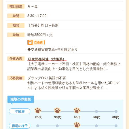
月～金
曜日頻度
8:30～17:00
時間
【急募】即日～長期
期間
時給3500円＋交
時給
交通費
◆交通費実費支給※当社規定あり
研究開発関連（技術系）
仕事内容
【大手電機メーカーで評価・検証】商材の配線・組立業務上
記業務の品質向上・効率化を目的とした改善業務(…
ブランクOK / 英語力不要
応募資格
制御ハードの使用経験がある方DMUツールを用いた3Dモデ
ルによる組立性検証や組立手順の立案及び製造ド…
職場の雰囲気
年齢層
20代
30代
40代
50代
60代
職場の様子