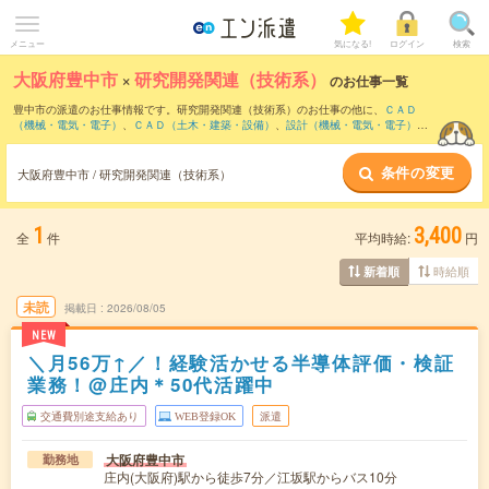
メニュー
気になる!
ログイン
検索
大阪府豊中市
×
研究開発関連（技術系）
のお仕事一覧
豊中市の派遣のお仕事情報です。研究開発関連（技術系）のお仕事の他に、
ＣＡＤ
（機械・電気・電子）
、
ＣＡＤ（土木・建築・設備）
、
設計（機械・電気・電子）
な
どを取り揃えています。さらに、
短期
・
単発
などの期間や、
職種未経験OK
などのこだ
わり条件で絞り込んでいただけます。職種辞典：
研究開発関連（技術系）のお仕事と
条件の変更
は？とは？
大阪府豊中市 / 研究開発関連（技術系）
1
3,400
全
件
平均時給:
円
時給順
新着順
未読
掲載日
2026/08/05
NEW
＼月56万↑／！経験活かせる半導体評価・検証
業務！@庄内＊50代活躍中
交通費別途支給あり
WEB登録OK
派遣
大阪府豊中市
勤務地
庄内(大阪府)駅から徒歩7分／江坂駅からバス10分