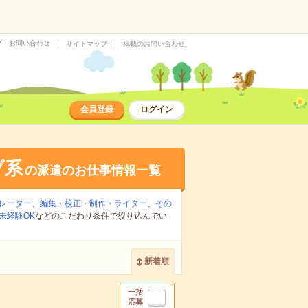
プ・お問い合わせ
サイトマップ
掲載のお問い合わせ
会員登録
ログイン
ブ系
の派遣のお仕事情報一覧
レーター
、
編集・校正・制作・ライター
、
その
未経験OK
などのこだわり条件で絞り込んでい
新着順
一括
応募