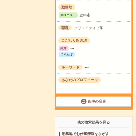
勤務地
豊中市
勤務エリア
職種
クリエイティブ系
こだわりINDEX
---
絶対
---
できれば
キーワード
---
あなたのプロフィール
---
条件の変更
他の検索結果を見る
勤務地でお仕事情報をさがす