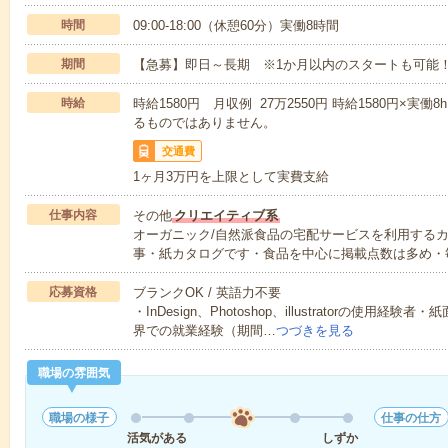
時間
09:00-18:00（休憩60分）実働8時間
期間
【急募】即日～長期 ※1か月以内のスタートも可能
時給
時給1580円 月収例 27万2550円 時給1580円×実働
るものではありません。
交通費
1ヶ月3万円を上限として実費支給
仕事内容
その他
クリエイティブ系
オーガニック/自然派食品の宅配サービスを利用する
事・紙カタログです・食品を中心に掲載点数は多め・
応募資格
ブランクOK / 英語力不要
・InDesign、Photoshop、illustratorの使
界での就業経験（期間…
つづきを見る
職場の雰囲気
職場の様子
仕事の仕方
活気がある
しずか