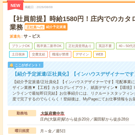
NEW
掲載日
2026/08/08
【社員前提】時給1580円！庄内でのカ
業務
紹介予定派遣
正社員への
サ－ビス
派遣先
ブランクOK
既卒第二新卒OK
正社員登用あり
英語不要
40～50代
土日祝休
交費支給
職場が禁煙
デザイン
WEB
ここがポイント！
【紹介予定派遣/正社員化】【インハウスデザイナーです
【紹介予定派遣/正社員化】【インハウスデザイナーです】宅配事業
ザイン業務▼【工程】カタログレイアウト、紙面デザイン▼【環境】InDesign、P
ンラインで最短即日完結】お仕事紹介には、リクルートスタッフィング
度で完了するのでらくらく！登録後は、MyPageにてお仕事情報をお
勤務地
大阪府豊中市
庄内(大阪府)駅から徒歩20分／園田駅から徒歩28分
曜日頻度
月～金／週5日