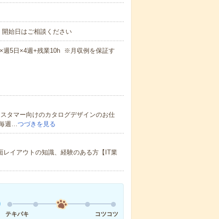
！開始日はご相談ください
8h×週5日×4週+残業10h ※月収例を保証す
カスタマー向けのカタログデザインのお仕
毎週…
つづきを見る
用経験者・紙面レイアウトの知識、経験のある方【IT業
テキパキ
コツコツ