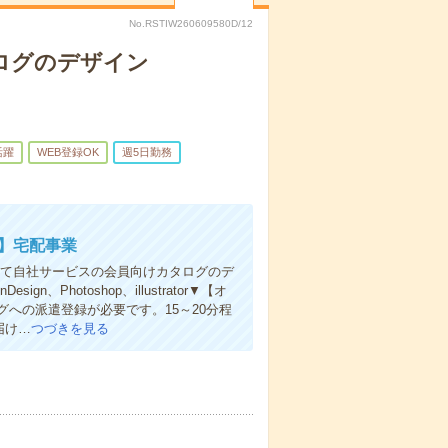
No.RSTIW260609580D/12
タログのデザイン
活躍
WEB登録OK
週5日勤務
】宅配事業
にて自社サービスの会員向けカタログのデ
hotoshop、illustrator▼【オ
への派遣登録が必要です。15～20分程
届け…
つづきを見る