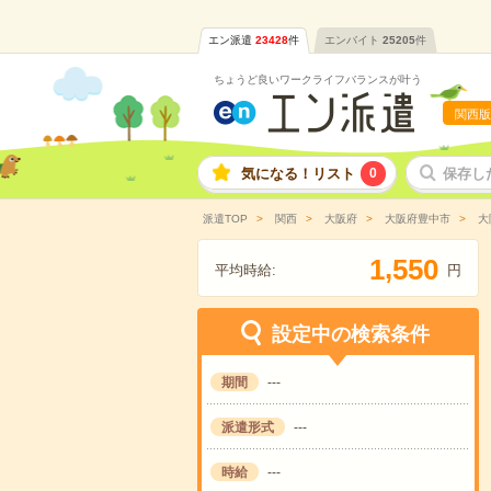
エン派遣
23428
件
エンバイト
25205
件
ちょうど良いワークライフバランスが叶う
関西版
気になる！リスト
0
保存し
派遣TOP
関西
大阪府
大阪府豊中市
大
,
1
5
5
0
平均時給:
円
設定中の検索条件
期間
---
派遣形式
---
時給
---