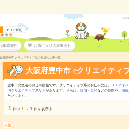
ヘル
エリア変更
た希望条件
お気に入りの派遣会社
阪府豊中市 クリエイティブ系の派遣の仕事一覧
大阪府豊中市
クリエイティ
で
豊中市の派遣のお仕事情報です。クリエイティブ系のお仕事には、
ＤＴＰオペ
他クリエイティブ系
などがあります。さらに、
短期
・
単発
などの期間や、
職種
ただけます。
1
1
1
件中
～
件を表示中
未読