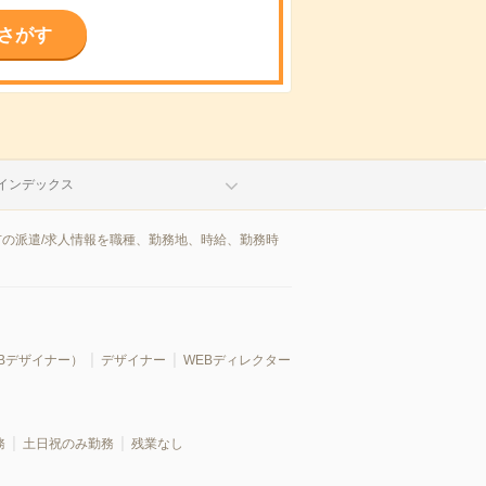
さがす
インデックス
市の派遣/求人情報を職種、勤務地、時給、勤務時
Bデザイナー）
デザイナー
WEBディレクター
務
土日祝のみ勤務
残業なし