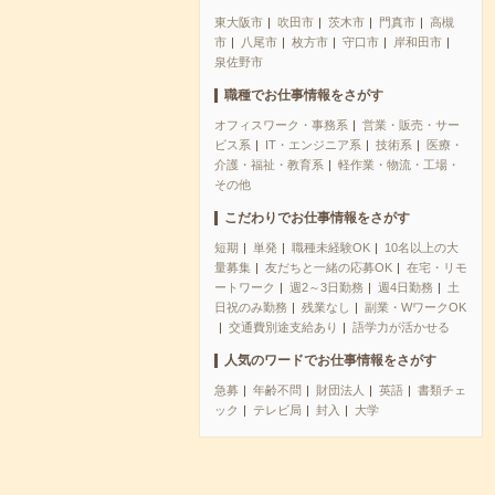
東大阪市
吹田市
茨木市
門真市
高槻
市
八尾市
枚方市
守口市
岸和田市
泉佐野市
職種でお仕事情報をさがす
オフィスワーク・事務系
営業・販売・サー
ビス系
IT・エンジニア系
技術系
医療・
介護・福祉・教育系
軽作業・物流・工場・
その他
こだわりでお仕事情報をさがす
短期
単発
職種未経験OK
10名以上の大
量募集
友だちと一緒の応募OK
在宅・リモ
ートワーク
週2～3日勤務
週4日勤務
土
日祝のみ勤務
残業なし
副業・WワークOK
交通費別途支給あり
語学力が活かせる
人気のワードでお仕事情報をさがす
急募
年齢不問
財団法人
英語
書類チェ
ック
テレビ局
封入
大学