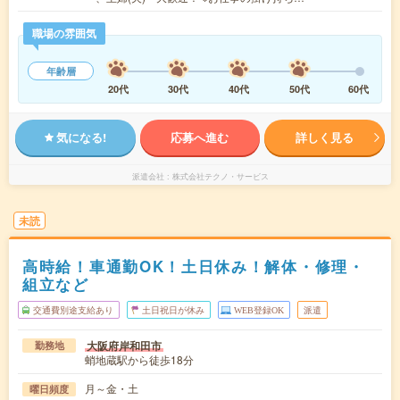
職場の雰囲気
年齢層
20代
30代
40代
50代
60代
気になる!
応募へ進む
詳しく見る
派遣会社
株式会社テクノ・サービス
未読
高時給！車通勤OK！土日休み！解体・修理・
組立など
交通費別途支給あり
土日祝日が休み
WEB登録OK
派遣
大阪府岸和田市
勤務地
蛸地蔵駅から徒歩18分
月～金・土
曜日頻度