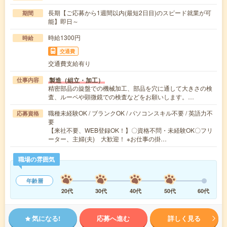
長期【ご応募から1週間以内(最短2日目)のスピード就業が可
期間
能】即日～
時給1300円
時給
交通費
交通費支給有り
製造（組立・加工）
仕事内容
精密部品の旋盤での機械加工、部品を穴に通して大きさの検
査、ルーペや顕微鏡での検査などをお願いします。…
職種未経験OK / ブランクOK / パソコンスキル不要 / 英語力不
応募資格
要
【来社不要、WEB登録OK！】〇資格不問・未経験OK〇フリ
ーター、主婦(夫) 大歓迎！ ※お仕事の掛…
職場の雰囲気
年齢層
20代
30代
40代
50代
60代
気になる!
応募へ進む
詳しく見る