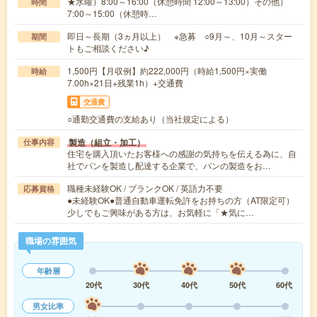
★水曜）8:00～16:00（休憩時間 12:00～13:00）その他）
時間
7:00～15:00（休憩時…
即日～長期（3ヵ月以上） ※急募 ○9月～、10月～スター
期間
トもご相談ください♪
1,500円【月収例】約222,000円（時給1,500円×実働
時給
7.00h×21日+残業1h）+交通費
交通費
○通勤交通費の支給あり（当社規定による）
製造（組立・加工）
仕事内容
住宅を購入頂いたお客様への感謝の気持ちを伝える為に、自
社でパンを製造し配達する企業で、パンの製造をお…
職種未経験OK / ブランクOK / 英語力不要
応募資格
●未経験OK●普通自動車運転免許をお持ちの方（AT限定可）
少しでもご興味がある方は、お気軽に「★気に…
職場の雰囲気
年齢層
20代
30代
40代
50代
60代
男女比率