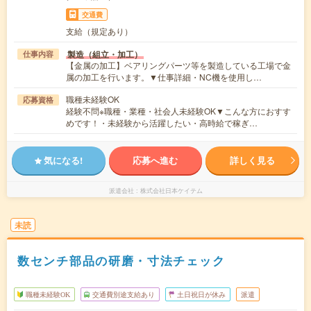
交通費
支給（規定あり）
製造（組立・加工）
仕事内容
【金属の加工】ベアリングパーツ等を製造している工場で金
属の加工を行います。▼仕事詳細・NC機を使用し…
職種未経験OK
応募資格
経験不問※職種・業種・社会人未経験OK▼こんな方におすす
めです！・未経験から活躍したい・高時給で稼ぎ…
気になる!
応募へ進む
詳しく見る
派遣会社
株式会社日本ケイテム
未読
数センチ部品の研磨・寸法チェック
職種未経験OK
交通費別途支給あり
土日祝日が休み
派遣