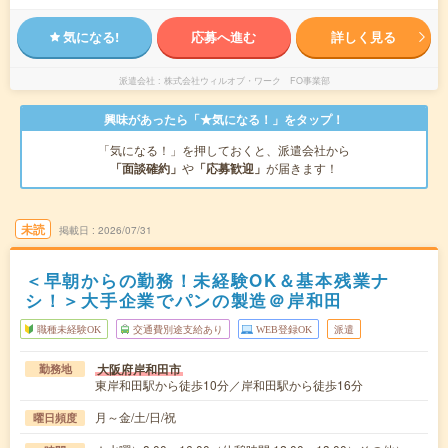
気になる!
応募へ進む
詳しく見る
派遣会社
株式会社ウィルオブ・ワーク FO事業部
興味があったら「★気になる！」をタップ！
「気になる！」を押しておくと、派遣会社から
「面談確約」
や
「応募歓迎」
が届きます！
未読
掲載日
2026/07/31
＜早朝からの勤務！未経験OK＆基本残業ナ
シ！＞大手企業でパンの製造＠岸和田
職種未経験OK
交通費別途支給あり
WEB登録OK
派遣
大阪府岸和田市
勤務地
東岸和田駅から徒歩10分／岸和田駅から徒歩16分
月～金/土/日/祝
曜日頻度