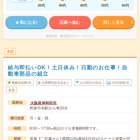
20代
30代
40代
50代
60代
気になる!
応募へ進む
詳しく見る
派遣会社
株式会社テクノ・サービス
未読
給与即払いOK！土日休み！日勤のお仕事！自
動車部品の組立
職種未経験OK
交通費別途支給あり
土日祝日が休み
WEB登録OK
派遣
大阪府岸和田市
勤務地
和泉中央駅から車20分
月～金・祝
曜日頻度
8:00～17:00※表記のうち実働8時間です。
時間
長期【ご応募から1週間以内(最短2日目)のスピード就業が可
期間