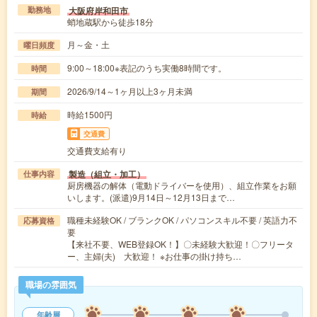
大阪府岸和田市
勤務地
蛸地蔵駅から徒歩18分
月～金・土
曜日頻度
9:00～18:00※表記のうち実働8時間です。
時間
2026/9/14～1ヶ月以上3ヶ月未満
期間
時給1500円
時給
交通費
交通費支給有り
製造（組立・加工）
仕事内容
厨房機器の解体（電動ドライバーを使用）、組立作業をお願
いします。(派遣)9月14日～12月13日まで…
職種未経験OK / ブランクOK / パソコンスキル不要 / 英語力不
応募資格
要
【来社不要、WEB登録OK！】〇未経験大歓迎！〇フリータ
ー、主婦(夫) 大歓迎！ ※お仕事の掛け持ち…
職場の雰囲気
年齢層