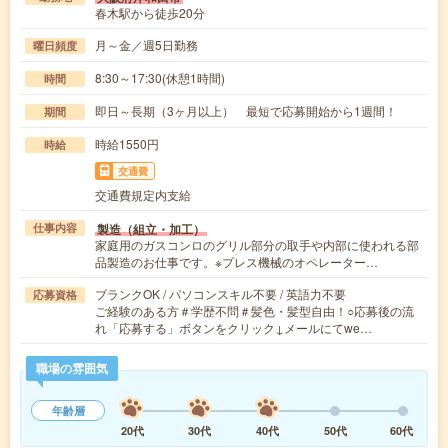
春木駅から徒歩20分
月～金／週5日勤務
曜日頻度
8:30～17:30(休憩1時間)
時間
即日～長期（3ヶ月以上） 最短で応募開始から1週間！
期間
時給1550円
時給
交通費
交通費規定内支給
製造（組立・加工）
仕事内容
家庭用のガスコンロのグリル部分の取手や内部に使われる部
品製造のお仕事です。※プレス機械のオペレーター…
ブランクOK / パソコンスキル不要 / 英語力不要
応募資格
ご経験のある方＃学歴不問＃髪色・髪型自由！○応募後の流
れ「応募する」ボタンをクリック↓メールにてwe…
職場の雰囲気
年齢層
20代
30代
40代
50代
60代