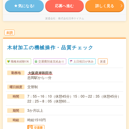
気になる!
応募へ進む
詳しく見る
派遣会社
株式会社日本ケイテム
未読
木材加工の機械操作・品質チェック
職種未経験OK
交通費別途支給あり
土日祝日が休み
派遣
大阪府岸和田市
勤務地
忠岡駅から---分
交替制
曜日頻度
7：55～16：10（休憩45分）15：00～22：35（休憩45分）
時間
22：25～8：05（休憩60…
3か月以上
期間
時給1510円
時給
交通費