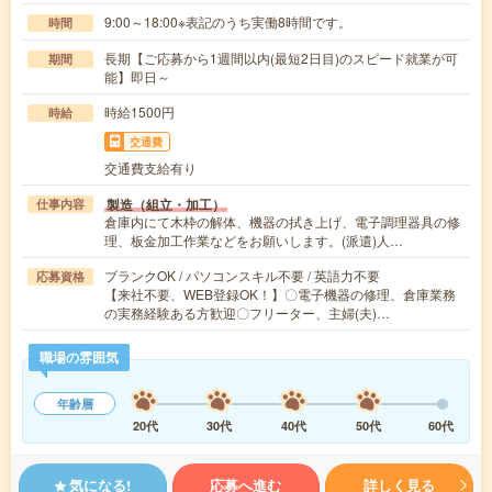
9:00～18:00※表記のうち実働8時間です。
時間
長期【ご応募から1週間以内(最短2日目)のスピード就業が可
期間
能】即日～
時給1500円
時給
交通費
交通費支給有り
製造（組立・加工）
仕事内容
倉庫内にて木枠の解体、機器の拭き上げ、電子調理器具の修
理、板金加工作業などをお願いします。(派遣)人…
ブランクOK / パソコンスキル不要 / 英語力不要
応募資格
【来社不要、WEB登録OK！】〇電子機器の修理、倉庫業務
の実務経験ある方歓迎〇フリーター、主婦(夫)…
職場の雰囲気
年齢層
20代
30代
40代
50代
60代
気になる!
応募へ進む
詳しく見る