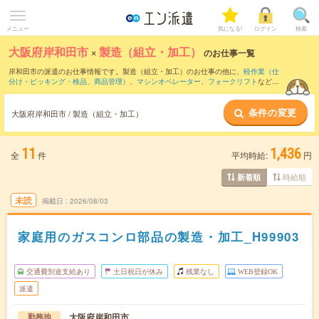
メニュー
気になる!
ログイン
検索
大阪府岸和田市
×
製造（組立・加工）
のお仕事一覧
岸和田市の派遣のお仕事情報です。製造（組立・加工）のお仕事の他に、
軽作業（仕
分け・ピッキング・検品、商品管理）
、
マシンオペレーター
、
フォークリフト
などを
取り揃えています。さらに、
短期
・
単発
などの期間や、
職種未経験OK
などのこだわり
条件で絞り込んでいただけます。職種辞典：
製造（組立・加工）のお仕事とは？と
条件の変更
は？
大阪府岸和田市 / 製造（組立・加工）
11
1,436
全
件
平均時給:
円
時給順
新着順
未読
掲載日
2026/08/03
家庭用のガスコンロ部品の製造・加工_H99903
交通費別途支給あり
土日祝日が休み
残業なし
WEB登録OK
派遣
大阪府岸和田市
勤務地