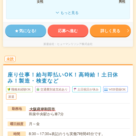
女性
男性
もっと見る
気になる!
応募へ進む
詳しく見る
派遣会社
ヒューマンリソシア株式会社
未読
座り仕事！給与即払いOK！高時給！土日休
み！製造・検査など
職種未経験OK
交通費別途支給あり
土日祝日が休み
WEB登録OK
派遣
大阪府岸和田市
勤務地
和泉中央駅から車7分
月～金
曜日頻度
8:30～17:30※表記のうち実働7時間45分です。
時間