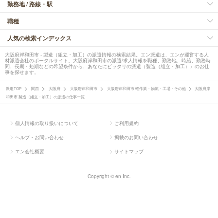
勤務地 / 路線・駅
職種
人気の検索インデックス
大阪府岸和田市 - 製造（組立・加工）の派遣情報の検索結果。エン派遣は、エンが運営する人
材派遣会社のポータルサイト。大阪府岸和田市の派遣/求人情報を職種、勤務地、時給、勤務時
間、長期・短期などの希望条件から、あなたにピッタリの派遣（製造（組立・加工））のお仕
事を探せます。
派遣TOP
関西
大阪府
大阪府岸和田市
大阪府岸和田市 軽作業・物流・工場・その他
大阪府岸
和田市 製造（組立・加工）の派遣の仕事一覧
個人情報の取り扱いについて
ご利用規約
ヘルプ・お問い合わせ
掲載のお問い合わせ
エン会社概要
サイトマップ
Copyright © en Inc.