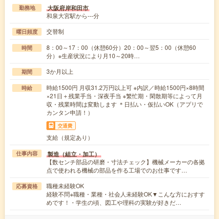
大阪府岸和田市
勤務地
和泉大宮駅から---分
交替制
曜日頻度
8：00～17：00（休憩60分）20：00～翌5：00（休憩60
時間
分）※生産状況により月10～20時…
3か月以上
期間
時給1500円 月収31.2万円以上可 ※内訳／時給1500円×8時間
時給
×21日＋残業手当・深夜手当 ※繁忙期・閑散期等によって月
収・残業時間は変動します ＊日払い・仮払いOK（アプリで
カンタン申請！）
交通費
支給（規定あり）
製造（組立・加工）
仕事内容
【数センチ部品の研磨・寸法チェック】機械メーカーの各拠
点で使われる機械の部品を作る工場でのお仕事です…
職種未経験OK
応募資格
経験不問※職種・業種・社会人未経験OK▼こんな方におすす
めです！・学生の頃、図工や理科の実験が好きだ…