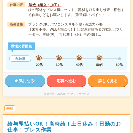
製造（組立・加工）
仕事内容
鉄の部材をプレス機にセット、部材を取り出し検査、梱包す
る作業などをお願いします。(派遣)車・バイク・…
ブランクOK / パソコンスキル不要 / 英語力不要
応募資格
【来社不要、WEB登録OK！】〇製造経験ある方歓迎〇フリ
ーター、主婦(夫) 大歓迎！ ※お仕事の掛け…
職場の雰囲気
年齢層
20代
30代
40代
50代
60代
気になる!
応募へ進む
詳しく見る
派遣会社
株式会社テクノ・サービス
未読
給与即払いOK！高時給！土日休み！日勤のお
仕事！プレス作業