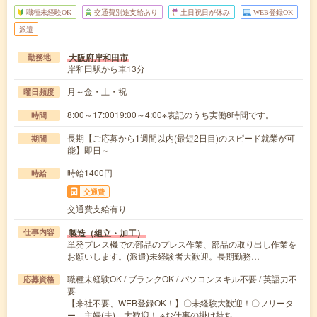
職種未経験OK
交通費別途支給あり
土日祝日が休み
WEB登録OK
派遣
大阪府岸和田市
勤務地
岸和田駅から車13分
月～金・土・祝
曜日頻度
8:00～17:0019:00～4:00※表記のうち実働8時間です。
時間
長期【ご応募から1週間以内(最短2日目)のスピード就業が可
期間
能】即日～
時給1400円
時給
交通費
交通費支給有り
製造（組立・加工）
仕事内容
単発プレス機での部品のプレス作業、部品の取り出し作業を
お願いします。(派遣)未経験者大歓迎。長期勤務…
職種未経験OK / ブランクOK / パソコンスキル不要 / 英語力不
応募資格
要
【来社不要、WEB登録OK！】〇未経験大歓迎！〇フリータ
ー、主婦(夫) 大歓迎！ ※お仕事の掛け持ち…