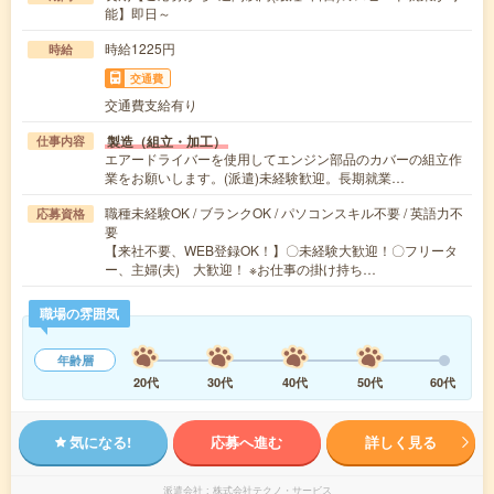
能】即日～
時給1225円
時給
交通費
交通費支給有り
製造（組立・加工）
仕事内容
エアードライバーを使用してエンジン部品のカバーの組立作
業をお願いします。(派遣)未経験歓迎。長期就業…
職種未経験OK / ブランクOK / パソコンスキル不要 / 英語力不
応募資格
要
【来社不要、WEB登録OK！】〇未経験大歓迎！〇フリータ
ー、主婦(夫) 大歓迎！ ※お仕事の掛け持ち…
職場の雰囲気
年齢層
20代
30代
40代
50代
60代
気になる!
応募へ進む
詳しく見る
派遣会社
株式会社テクノ・サービス