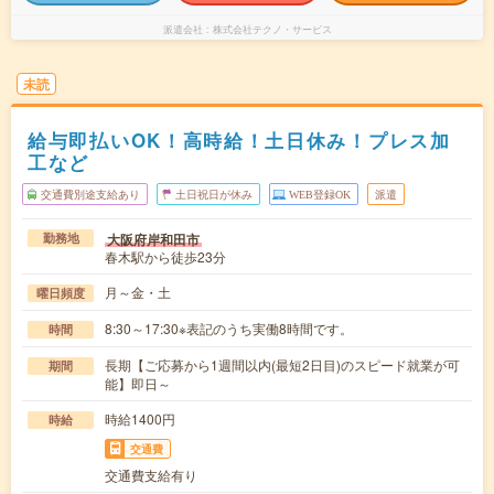
派遣会社
株式会社テクノ・サービス
未読
給与即払いOK！高時給！土日休み！プレス加
工など
交通費別途支給あり
土日祝日が休み
WEB登録OK
派遣
大阪府岸和田市
勤務地
春木駅から徒歩23分
月～金・土
曜日頻度
8:30～17:30※表記のうち実働8時間です。
時間
長期【ご応募から1週間以内(最短2日目)のスピード就業が可
期間
能】即日～
時給1400円
時給
交通費
交通費支給有り