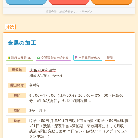
派遣会社
株式会社テクノ・サービス
未読
金属の加工
職種未経験OK
交通費別途支給あり
土日祝日が休み
派遣
大阪府岸和田市
勤務地
和泉大宮駅から---分
交替制
曜日頻度
8：00～17：00（休憩60分）20：00～翌5：00（休憩60
時間
分）※生産状況により月20時間程度…
3か月以上
期間
時給1450円 月収30.1万円以上可 ※内訳／時給1450円×8時間
時給
×21日＋残業・深夜手当 ※繁忙期・閑散期等によって月収・
残業時間は変動します ＊日払い・仮払いOK（アプリでカン
タン申請！）