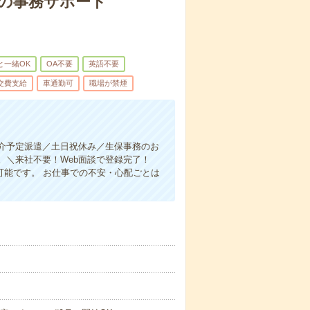
での事務サポート
と一緒OK
OA不要
英語不要
交費支給
車通勤可
職場が禁煙
介予定派遣／土日祝休み／生保事務のお
。＼来社不要！Web面談で登録完了！
介可能です。 お仕事での不安・心配ごとは