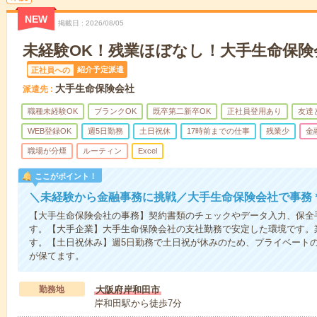
NEW
掲載日
2026/08/05
未経験OK！残業ほぼなし！大手生命保険
紹介予定派遣
正社員への
大手生命保険会社
派遣先
職種未経験OK
ブランクOK
既卒第二新卒OK
正社員登用あり
友達
WEB登録OK
週5日勤務
土日祝休
17時前までの仕事
残業少
金
職場が分煙
ルーティン
Excel
ここがポイント！
＼未経験から金融事務に挑戦／大手生命保険会社で事務
【大手生命保険会社の事務】契約書類のチェックやデータ入力、保全
す。【大手企業】大手生命保険会社の支社勤務で安定した環境です。
す。【土日祝休み】週5日勤務で土日祝が休みのため、プライベート
が保てます。
勤務地
大阪府岸和田市
岸和田駅から徒歩7分