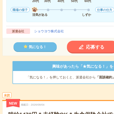
20代
30代
40代
50代
60代
職場の様子
仕事の仕方
活気がある
しずか
ショウヨウ株式会社
派遣会社
応募する
気になる！
興味があったら「★気になる！」を
「気になる！」を押しておくと、派遣会社から
「面談確約
未読
NEW
掲載日
2026/08/04