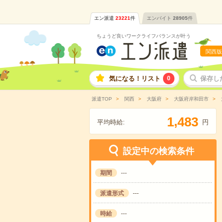
エン派遣
23221
件
エンバイト
28905
件
ちょうど良いワークライフバランスが叶う
関西版
気になる！リスト
0
保存し
派遣TOP
関西
大阪府
大阪府岸和田市
,
1
4
8
3
平均時給:
円
設定中の検索条件
期間
---
派遣形式
---
時給
---