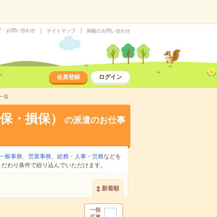
プ・お問い合わせ
サイトマップ
掲載のお問い合わせ
会員登録
ログイン
一覧
保・損保）
の派遣のお仕事
一般事務
、
営業事務
、
総務・人事・労務
などを
こだわり条件で絞り込んでいただけます。
新着順
一括