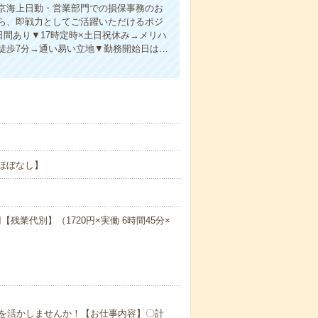
京海上日動・営業部門での損保事務のお
ら、即戦力としてご活躍いただけるポジ
日間あり▼17時定時×土日祝休み→メリハ
徒歩7分→通い易い立地▼勤務開始日は…
業ほぼなし】
【残業代別】（1720円×実働 6時間45分×
を活かしませんか！【お仕事内容】〇計