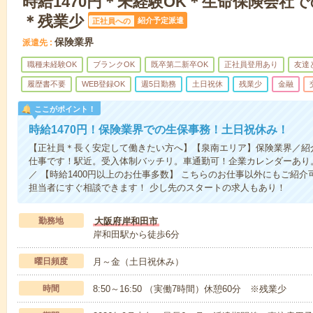
時給1470円＊未経験OK＊生命保険会社
＊残業少
紹介予定派遣
正社員への
保険業界
派遣先
職種未経験OK
ブランクOK
既卒第二新卒OK
正社員登用あり
友達
履歴書不要
WEB登録OK
週5日勤務
土日祝休
残業少
金融
ここがポイント！
時給1470円！保険業界での生保事務！土日祝休み！
【正社員＊長く安定して働きたい方へ】【泉南エリア】保険業界／紹
仕事です！駅近。受入体制バッチリ。車通勤可！企業カレンダーあり
／ 【時給1400円以上のお仕事多数】 こちらのお仕事以外にもご紹
担当者にすぐ相談できます！ 少し先のスタートの求人もあり！
勤務地
大阪府岸和田市
岸和田駅から徒歩6分
曜日頻度
月～金（土日祝休み）
時間
8:50～16:50 （実働7時間）休憩60分 ※残業少