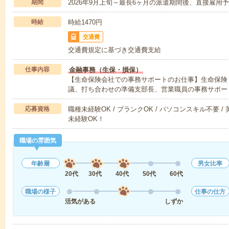
期間
2026年9月上旬～最長6ヶ月の派遣期間後、直接雇用
時給
時給1470円
交通費
交通費規定に基づき交通費支給
仕事内容
金融事務（生保・損保）
【生命保険会社での事務サポートのお仕事】生命保険
議、打ち合わせの準備支部長、営業職員の事務サポー
応募資格
職種未経験OK / ブランクOK / パソコンスキル不要 /
未経験OK！
職場の雰囲気
年齢層
男女比率
20代
30代
40代
50代
60代
職場の様子
仕事の仕方
活気がある
しずか