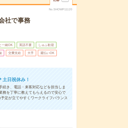
応募
No.SHOWP11120
会社で事務
と一緒OK
英語不要
しゅふ歓迎
融
交費支給
大手
週払いOK
＊土日祝休み！
手続き、電話・来客対応などを担当しま
業務を丁寧に教えてもらえるので安心で
の予定が立てやすくワークライフバランス