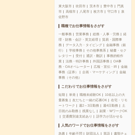
東大阪市
吹田市
茨木市
豊中市
門真
市
高槻市
八尾市
枚方市
守口市
泉
佐野市
職種でお仕事情報をさがす
一般事務
営業事務
総務・人事・労務
経
理・財務・会計・英文経理
貿易・国際事
務
データ入力・タイピング
金融事務（銀
行）
学校事務
その他事務系
秘書・セク
レタリー
受付
通訳・翻訳
事務的軽作
業
法務・特許事務
外国語事務
OA事
務・OAオペレーター
広報・宣伝・IR
金融
事務（証券）
企画・マーケティング
金融
事務（その他）
こだわりでお仕事情報をさがす
短期
単発
職種未経験OK
10名以上の大
量募集
友だちと一緒の応募OK
在宅・リモ
ートワーク
週2～3日勤務
週4日勤務
土
日祝のみ勤務
残業なし
副業・WワークOK
交通費別途支給あり
語学力が活かせる
人気のワードでお仕事情報をさがす
急募
年齢不問
財団法人
英語
書類チェ