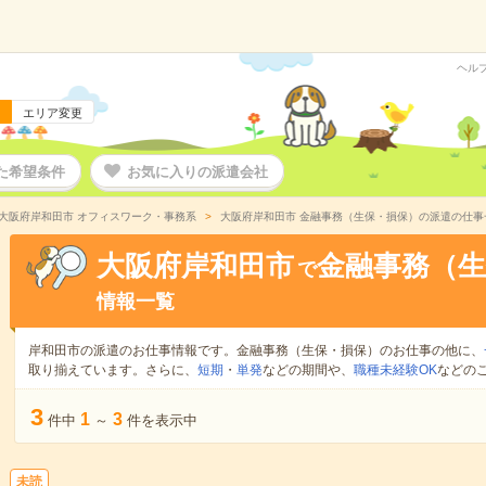
ヘル
エリア変更
た希望条件
お気に入りの派遣会社
大阪府岸和田市 オフィスワーク・事務系
大阪府岸和田市 金融事務（生保・損保）の派遣の仕事
大阪府岸和田市
金融事務（生
で
情報一覧
岸和田市の派遣のお仕事情報です。金融事務（生保・損保）のお仕事の他に、
取り揃えています。さらに、
短期
・
単発
などの期間や、
職種未経験OK
などの
3
1
3
件中
～
件を表示中
未読