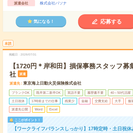
株式会社パソナ
派遣会社
応募する
気になる！
未読
掲載日
2026/07/31
【1720円＊岸和田】損保事務スタッフ募
社
派遣
東京海上日動火災保険株式会社
派遣先
ブランクOK
既卒第二新卒OK
英語不要
履歴書不要
40～50代活躍
土日祝休
17時前までの仕事
残業少
金融
交費支給
大手
服
派遣先公開
Word
Excel
ここがポイント！
【ワークライフバランスしっかり】17時定時・土日祝休