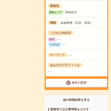
勤務地
岸和田市
勤務エリア
職種
金融事務（生保・損保）
こだわりINDEX
---
絶対
---
できれば
キーワード
---
あなたのプロフィール
---
条件の変更
他の検索結果を見る
勤務地でお仕事情報をさがす