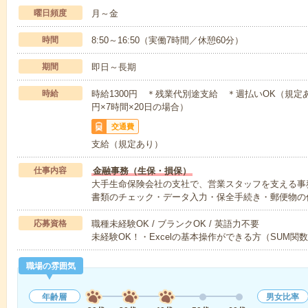
曜日頻度
月～金
時間
8:50～16:50（実働7時間／休憩60分）
期間
即日～長期
時給
時給1300円 ＊残業代別途支給 ＊週払いOK（規定あり
円×7時間×20日の場合）
交通費
支給（規定あり）
仕事内容
金融事務（生保・損保）
大手生命保険会社の支社で、営業スタッフを支える事
書類のチェック・データ入力・保全手続き・郵便物の
応募資格
職種未経験OK / ブランクOK / 英語力不要
未経験OK！・Excelの基本操作ができる方（SUM
職場の雰囲気
年齢層
男女比率