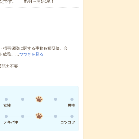
予定です。 #9月～開始OK！
・損害保険に関する事務各種研修、会
ト総務、…
つづきを見る
 英語力不要
女性
男性
テキパキ
コツコツ