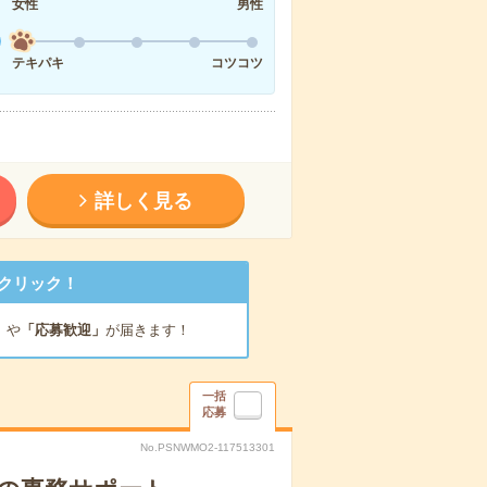
女性
男性
テキパキ
コツコツ
詳しく見る
クリック！
」
や
「応募歓迎」
が届きます！
一括
応募
No.PSNWMO2-117513301