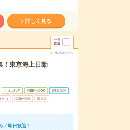
詳しく見る
一括
応募
No.TMCWfI6012e
集！東京海上日動
しゅふ歓迎
WEB登録OK
週5日勤務
装自由
職場が禁煙
派遣多
み／即日歓迎！