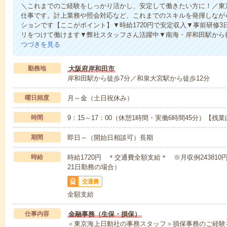
＼これまでのご経験をしっかり活かし、安定して働きたい方に！／東
仕事です。計上業務や照会対応など、これまでのスキルを発揮しなが
ションです【ここがポイント】▼時給1720円で安定収入▼事前研修3
リをつけて働けます▼弊社スタッフさん活躍中▼南海・岸和田駅から
つづきを見る
勤務地
大阪府岸和田市
岸和田駅から徒歩7分／和泉大宮駅から徒歩12分
曜日頻度
月～金（土日祝休み）
時間
9：15～17：00（休憩1時間・実働6時間45分）【残
期間
即日～（開始日相談可）長期
時給
時給1720円 ＊交通費全額支給＊ ※月収例243810円
21日勤務の場合）
交通費
全額支給
仕事内容
金融事務（生保・損保）
＜東京海上日動社の事務スタッフ＞損保事務のご経験