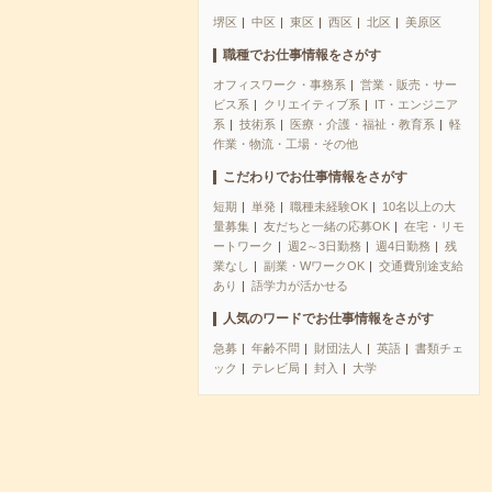
堺区
中区
東区
西区
北区
美原区
職種でお仕事情報をさがす
オフィスワーク・事務系
営業・販売・サー
ビス系
クリエイティブ系
IT・エンジニア
系
技術系
医療・介護・福祉・教育系
軽
作業・物流・工場・その他
こだわりでお仕事情報をさがす
短期
単発
職種未経験OK
10名以上の大
量募集
友だちと一緒の応募OK
在宅・リモ
ートワーク
週2～3日勤務
週4日勤務
残
業なし
副業・WワークOK
交通費別途支給
あり
語学力が活かせる
人気のワードでお仕事情報をさがす
急募
年齢不問
財団法人
英語
書類チェ
ック
テレビ局
封入
大学