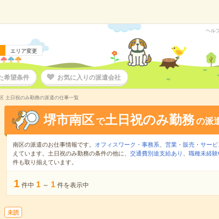
ヘル
エリア変更
た希望条件
お気に入りの派遣会社
区 土日祝のみ勤務の派遣の仕事一覧
堺市南区
土日祝のみ勤務
で
の派
南区の派遣のお仕事情報です。
オフィスワーク・事務系
、
営業・販売・サービ
えています。土日祝のみ勤務の条件の他に、
交通費別途支給あり
、
職種未経験
件も取り揃えています。
1
1
1
件中
～
件を表示中
未読