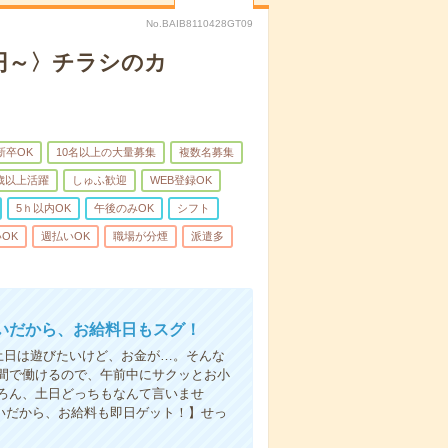
No.BAIB8110428GT09
0円～〉チラシのカ
新卒OK
10名以上の大量募集
複数名募集
0歳以上活躍
しゅふ歓迎
WEB登録OK
5ｈ以内OK
午後のみOK
シフト
OK
週払いOK
職場が分煙
派遣多
いだから、お給料日もスグ！
土日は遊びたいけど、お金が…。そんな
間で働けるので、午前中にサクッとお小
ろん、土日どっちもなんて言いませ
払いだから、お給料も即日ゲット！】せっ