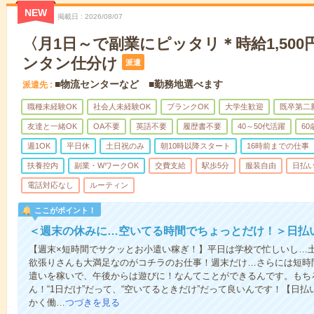
NEW
掲載日
2026/08/07
〈月1日～で副業にピッタリ＊時給1,50
ンタン仕分け
派遣
■物流センターなど ■勤務地選べます
派遣先
職種未経験OK
社会人未経験OK
ブランクOK
大学生歓迎
既卒第二
友達と一緒OK
OA不要
英語不要
履歴書不要
40～50代活躍
6
週1OK
平日休
土日祝のみ
朝10時以降スタート
16時前までの仕事
扶養控内
副業・WワークOK
交費支給
駅歩5分
服装自由
日払い
電話対応なし
ルーティン
ここがポイント！
＜週末の休みに…空いてる時間でちょっとだけ！＞日払
【週末×短時間でサクッとお小遣い稼ぎ！】平日は学校で忙しいし…
欲張りさんも大満足なのがコチラのお仕事！週末だけ…さらには短時
遣いを稼いで、午後からは遊びに！なんてことができるんです。もち
ん！“1日だけ”だって、“空いてるときだけ”だって良いんです！【日
かく働…
つづきを見る