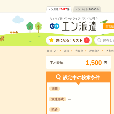
エン派遣
23427
件
エンバイト
28905
件
ちょうど良いワークライフバランスが叶う
関西版
気になる！リスト
0
保存し
派遣TOP
関西
大阪府
堺市南区
堺市南
,
1
5
0
0
平均時給:
円
設定中の検索条件
期間
---
派遣形式
---
時給
---