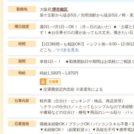
勤務地
大阪府
堺市南区
泉ケ丘駅から徒歩5分／光明池駅から徒歩5分／栂・美
曜日頻度
週0日～/月1日～OK！（月～日のあいだ）★「土曜
す！★お仕事ゼロの週があっても大丈夫。働きたい日
時間
【1日3時間～も相談OK!】＜シフト例＞9:00～12:0012:00～1
どこち…
つづきを見る
期間
単発1日～！ ★勤務開始日や期間はお気軽にご相談く
時給
時給1,500円～1,875円
交通費
■ 交通費規定内支給 ※派遣先による
仕事内容
軽作業（仕分け・ピッキング・検品、商品管理）
＼チラシの仕分け／＜とってもシンプルなので未経験
や書籍などの仕分け・梱包▼商品のシール貼り・パッ
応募資格
職種未経験OK / ブランクOK / パソコンスキル不要 /
▼未経験OK！（副業歓迎☆）▼高校生不可▼携帯電