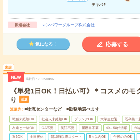
テキパキ
マンパワーグループ株式会社
派遣会社
応募する
気になる！
未読
NEW
掲載日
2026/08/07
《単発1日OK！日払い可》＊コスメのモ
り
派遣
■物流センターなど ■勤務地選べます
派遣先
職種未経験OK
社会人未経験OK
ブランクOK
大学生歓迎
既卒第二
友達と一緒OK
OA不要
英語不要
履歴書不要
40～50代活躍
6
週1OK
土日祝休
朝10時以降スタート
5ｈ以内OK
午後のみOK