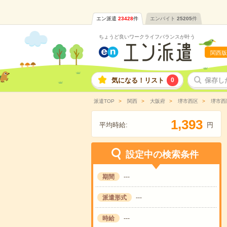
エン派遣
23428
件
エンバイト
25205
件
ちょうど良いワークライフバランスが叶う
関西版
気になる！リスト
0
保存し
派遣TOP
関西
大阪府
堺市西区
堺市西
,
1
3
9
3
平均時給:
円
設定中の検索条件
期間
---
派遣形式
---
時給
---