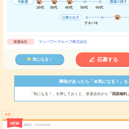
年齢層
職場の様子
20代
30代
40代
50代
60代
仕事の仕方
テキパキ
マンパワーグループ株式会社
派遣会社
応募する
気になる！
興味があったら「★気になる！」を
「気になる！」を押しておくと、派遣会社から
「面談確約
未読
NEW
掲載日
2026/08/08