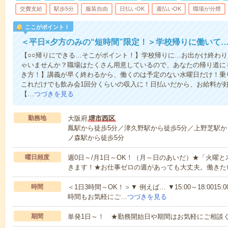
交費支給
駅歩5分
服装自由
日払いOK
週払いOK
職場が分煙
ここがポイント！
＜平日×夕方のみの“短時間”限定！＞学校帰りに働いて
【○○帰りにできる…そこがポイント！】学校帰りに…お出かけ終わり
ゃいませんか？職場はたくさん用意しているので、あなたの帰り道に
き方！】講義が早く終わるから、働くのは予定のない水曜日だけ！乗
これだけでも飲み会1回分くらいの収入に！日払いだから、お給料が
【…
つづきを見る
勤務地
大阪府
堺市西区
鳳駅から徒歩5分／津久野駅から徒歩5分／上野芝駅か
ノ森駅から徒歩5分
曜日頻度
週0日～/月1日～OK！（月～日のあいだ）★「火曜
きます！★お仕事ゼロの週があっても大丈夫。働きた
時間
＜1日3時間～OK！＞▼ 例えば… ▼15:00～18:0015:00
時間もお気軽にご…
つづきを見る
期間
単発1日～！ ★勤務開始日や期間はお気軽にご相談く