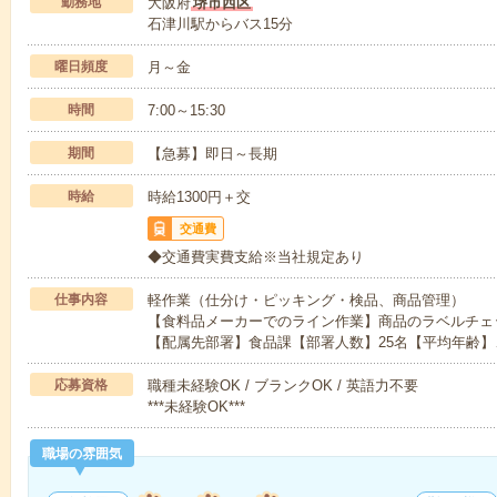
勤務地
大阪府
堺市西区
石津川駅からバス15分
曜日頻度
月～金
時間
7:00～15:30
期間
【急募】即日～長期
時給
時給1300円＋交
交通費
◆交通費実費支給※当社規定あり
仕事内容
軽作業（仕分け・ピッキング・検品、商品管理）
【食料品メーカーでのライン作業】商品のラベルチェッ
【配属先部署】食品課【部署人数】25名【平均年齢】
応募資格
職種未経験OK / ブランクOK / 英語力不要
***未経験OK***
職場の雰囲気