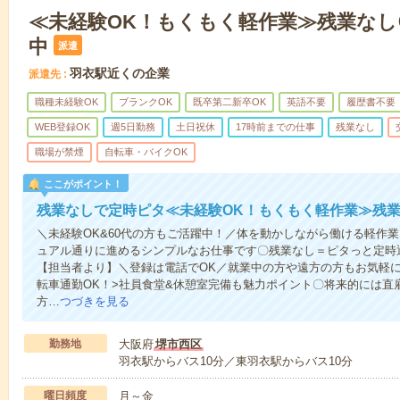
≪未経験OK！もくもく軽作業≫残業なし
中
派遣
羽衣駅近くの企業
派遣先
職種未経験OK
ブランクOK
既卒第二新卒OK
英語不要
履歴書不要
WEB登録OK
週5日勤務
土日祝休
17時前までの仕事
残業なし
職場が禁煙
自転車・バイクOK
ここがポイント！
残業なしで定時ピタ≪未経験OK！もくもく軽作業≫残
＼未経験OK&60代の方もご活躍中！／体を動かしながら働ける軽作
ュアル通りに進めるシンプルなお仕事です〇残業なし＝ピタっと定時
【担当者より】＼登録は電話でOK／就業中の方や遠方の方もお気軽
転車通勤OK！>社員食堂&休憩室完備も魅力ポイント〇将来的には直
方…
つづきを見る
勤務地
大阪府
堺市西区
羽衣駅からバス10分／東羽衣駅からバス10分
曜日頻度
月～金