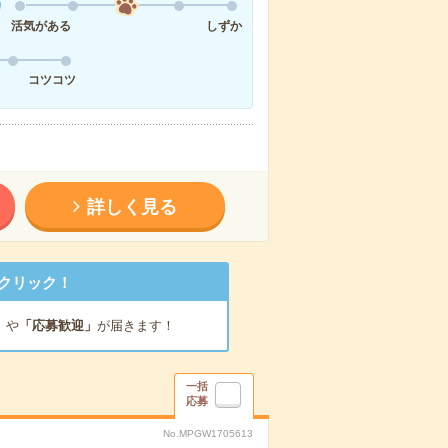
活気がある
しずか
コツコツ
詳しく見る
クリック！
」
や
「応募歓迎」
が届きます！
一括
応募
No.MPGW1705613