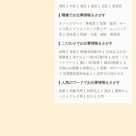
堺区
中区
東区
南区
北区
美原区
職種でお仕事情報をさがす
オフィスワーク・事務系
営業・販売・サー
ビス系
クリエイティブ系
IT・エンジニア
系
技術系
医療・介護・福祉・教育系
こだわりでお仕事情報をさがす
短期
単発
職種未経験OK
10名以上の大
量募集
友だちと一緒の応募OK
在宅・リモ
ートワーク
週2～3日勤務
週4日勤務
土
日祝のみ勤務
残業なし
副業・WワークOK
交通費別途支給あり
語学力が活かせる
人気のワードでお仕事情報をさがす
急募
年齢不問
財団法人
英語
書類チェ
ック
テレビ局
封入
大学