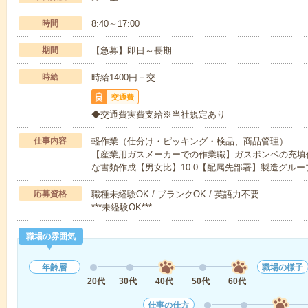
時間
8:40～17:00
期間
【急募】即日～長期
時給
時給1400円＋交
交通費
◆交通費実費支給※当社規定あり
仕事内容
軽作業（仕分け・ピッキング・検品、商品管理）
【産業用ガスメーカーでの作業職】ガスボンベの充填
な書類作成【男女比】10:0【配属先部署】製造グルー
応募資格
職種未経験OK / ブランクOK / 英語力不要
***未経験OK***
職場の雰囲気
年齢層
職場の様子
20代
30代
40代
50代
60代
仕事の仕方