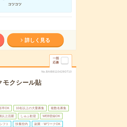
コツコツ
詳しく見る
一括
応募
No.BAIB8110428GT10
クモクシール貼
新卒OK
10名以上の大量募集
複数名募集
0歳以上活躍
しゅふ歓迎
WEB登録OK
シフト
扶養控内
副業・WワークOK