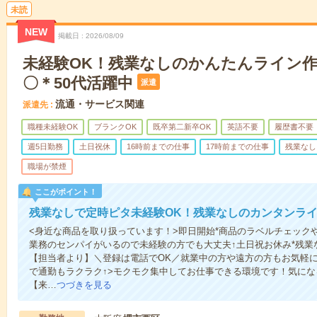
未読
NEW
掲載日
2026/08/09
未経験OK！残業なしのかんたんライン
〇＊50代活躍中
派遣
流通・サービス関連
派遣先
職種未経験OK
ブランクOK
既卒第二新卒OK
英語不要
履歴書不要
週5日勤務
土日祝休
16時前までの仕事
17時前までの仕事
残業なし
職場が禁煙
ここがポイント！
残業なしで定時ピタ未経験OK！残業なしのカンタンラ
<身近な商品を取り扱っています！>即日開始*商品のラベルチェック
業務のセンパイがいるので未経験の方でも大丈夫↑土日祝お休み*残業
【担当者より】＼登録は電話でOK／就業中の方や遠方の方もお気軽
で通勤もラクラク↑>モクモク集中してお仕事できる環境です！気に
【来…
つづきを見る