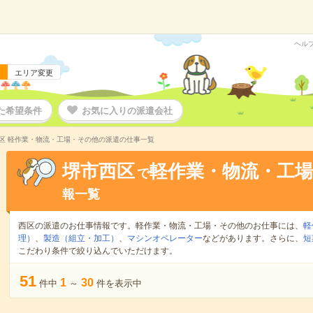
ヘル
エリア変更
た希望条件
お気に入りの派遣会社
区 軽作業・物流・工場・その他の派遣の仕事一覧
堺市西区
軽作業・物流・工
で
報一覧
西区の派遣のお仕事情報です。軽作業・物流・工場・その他のお仕事には、
軽
理）
、
製造（組立・加工）
、
マシンオペレーター
などがあります。さらに、
短
こだわり条件で絞り込んでいただけます。
51
1
30
件中
～
件を表示中