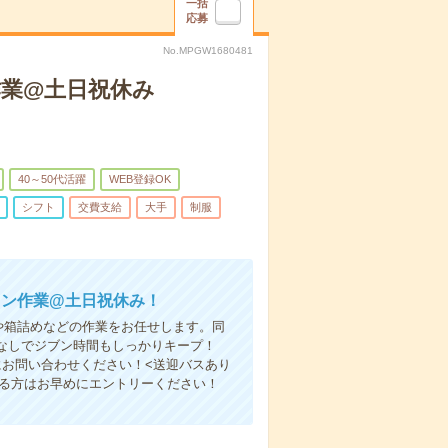
一括
応募
No.MPGW1680481
作業@土日祝休み
40～50代活躍
WEB登録OK
シフト
交費支給
大手
制服
イン作業@土日祝休み！
や箱詰めなどの作業をお任せします。同
なしでジブン時間もしっかりキープ！
にお問い合わせください！<送迎バスあり
なる方はお早めにエントリーください！